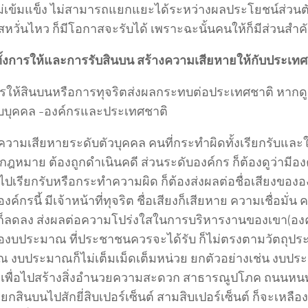
ม่เข้มแข็ง ไม่สามารถแยกแยะได้ระหว่างผลประโยชน์ส่วนตั
หวั่นไหว ก็มีโอกาสจะรับได้ เพราะฉะนั้นคนให้ก็มีส่วนสำค
มีทั้งการให้และการรับสินบน สร้างความเสียหายให้กับประเท
การให้สินบนหรือการทุจริตส่งผลกระทบต่อประเทศชาติ หากดู
ดับบุคคล -องค์กรและประเทศชาติ
ความเสียหายระดับตัวบุคคล คนที่กระทำผิดทั้งเรียกรับและ
ฎหมาย ต้องถูกดำเนินคดี ส่วนระดับองค์กร ก็ต้องดูว่ามีองค์
ไปเรียกรับหรือกระทำความผิด ก็ต้องส่งผลต่อชื่อเสียงของอ
งค์กรนี้ มีเจ้าหน้าที่ทุจริต ชื่อเสียงก็เสียหาย ความเชื่อมั่น 
ก็ลดลง ส่งผลต่อความโปร่งใสในการบริหารงานของเขา(องค์
่องบประมาณ ที่ประชาชนควรจะได้รับ ก็ไม่ตรงตามวัตถุปร
 งบประมาณก็ไม่เต็มเม็ดเต็มหน่วย ยกตัวอย่างเช่น งบปร
่น เพื่อไปสร้างสิ่งอำนวยความสะดวก สาธารณูปโภค ถนนหน
รียกสินบนไปสักยี่สิบเปอร์เซ็นต์ สามสิบเปอร์เซ็นต์ ก็จะเหลือ