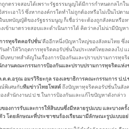
ถถูกตรวจสอบได้เพราะรัฐธรรมนูญได้มีการกำหนดกลไกใ
อิสระเอาไว้ ซึ่งหากองค์กรใดทำไม่ถูกต้องหรือไม่เป็นไป
ฝืนบทบัญญัติของรัฐธรรมนูญ ก็เชื่อว่าจะต้องถูกสังคมหรือห
ข้องเข้ามาตรวจสอบและดำเนินการได้ คิดว่าคงไม่น่ามีปัญหา
การทุจริตคอรัปชั่น
“คืออีกหนึ่งปัญหาใหญ่ของสังคมไทย ซึ่งค
อกันทำให้วิกฤตการทุจริตคอรัปชั่นในประเทศไทยลดลงไป แ
ี่มีบทบาทสำคัญในเรื่องการป้องกันและปราบปรามการทุจริตค
ักงานคณะกรรมการป้องกันและปราบปรามการทุจริตแห่งชาต
.ต.ต.อรุณ อมรวิริยะกุล รองเลขาธิการคณะกรรมการ ป.ป.ช
ณ์พิเศษกับ
ทีมข่าวไทยโพสต์
ถึงปัญหาทุจริตคอรัปชั่นในส
องสำนักงานป.ป.ช.ในการป้องกันและแก้ไขปัญหาดังกล่าว
บของการรับและการให้สินบนซึ่งมีหลายรูปแบบ และบางครั้งเป
ู้ตัว โดยลักษณะที่ประชาชนร้องเรียนมามีลักษณะรูปแบบอย่