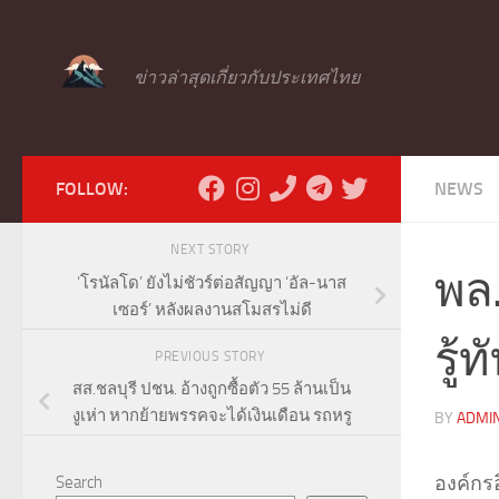
Skip to content
ข่าวล่าสุดเกี่ยวกับประเทศไทย
FOLLOW:
NEWS
NEXT STORY
พล.
‘โรนัลโด’ ยังไม่ชัวร์ต่อสัญญา ‘อัล-นาส
เซอร์’ หลังผลงานสโมสรไม่ดี
รู้
PREVIOUS STORY
สส.ชลบุรี ปชน. อ้างถูกซื้อตัว 55 ล้านเป็น
งูเห่า หากย้ายพรรคจะได้เงินเดือน รถหรู
BY
ADMI
องค์กรอ
Search