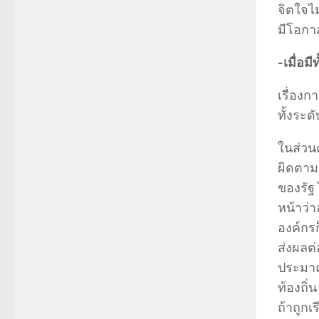
จิตใจไ
มีโอกาส
-เมื่อ
เรื่อง
ทั้งระ
ในส่วน
ผิดตามก
ของรัฐ 
หน้าว่าอ
องค์กร
ส่งผลต
ประมาณ
ท้องถิ
ถ้าถูกเ