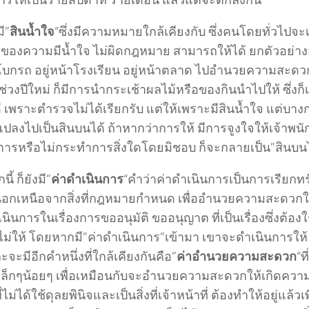
ารให้เป็นรายสัปดาห์ รายเดือน แล้วแต่จะตกลงกัน
ี”
สินน้ำใจ
“ซึ่งมีความหมายใกล้เคียงกับ ซึ่งคนโดยทั่วไปจะเ
่องของความมีน้ำใจ ไม่ผิดกฎหมาย สามารถให้ได้ ยกตัวอย่าง
บกรถ อยู่หน้าโรงเรียน อยู่หน้าตลาด ไปอำนวยความสะด
่วงปีใหม่ ก็มีการนำกระเช้าผลไม้หรือของกินนำไปให้ ซึ่งก็เ
ี่ดี เพราะตำรวจไม่ได้เรียกรับ แต่ให้เพราะมีสินน้ำใจ แต่บา
แปลงไปเป็นสินบนได้ ถ้าหากว่าการให้ มีการจูงใจให้เจ้าพน
ารหรือไม่กระทำการสิ่งใดโดยมิชอบ ก็จะกลายเป็น”สินบน
ี้ ก็ยังมี”
ค่าดำเนินการ
“คำว่าค่าดำเนินการเป็นการเรียกทรั
่นอกเหนือจากสิ่งที่กฎหมายกำหนด เพื่ออำนวยความสะดวกให้ก
นินการในเรื่องการขออนุมัติ ขออนุญาต ที่เป็นเรื่องซึ่งต้องใ
ไม่ให้ โดยหากมี”ค่าดำเนินการ”เข้ามา เขาจะดำเนินการให้ อั
ละจะมีอีกคำหนึ่งที่ใกล้เคียงกันคือ”
ค่าอำนวยความสะดวก
“ท
ยเล็กๆน้อยๆ เพื่อเหมือนกับจะอำนวยความสะดวกให้เกิดความ
ที่ไม่ได้ใช้ดุลยพินิจและเป็นสิ่งที่เจ้าหน้าที่ ต้องทำให้อยู่แล้