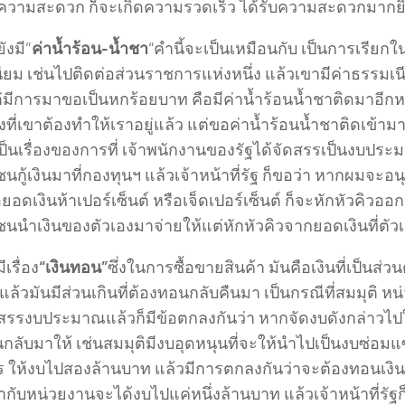
วามสะดวก ก็จะเกิดความรวดเร็ว ได้รับความสะดวกมากยิ่ง
ยังมี”
ค่าน้ำร้อน-น้ำชา
“คำนี้จะเป็นเหมือนกับ เป็นการเรียกใน
ยม เช่นไปติดต่อส่วนราชการแห่งหนึ่ง แล้วเขามีค่าธรรมเนี
มีการมาขอเป็นหกร้อยบาท คือมีค่าน้ำร้อนน้ำชาติดมาอีกหนึ
่องที่เขาต้องทำให้เราอยู่แล้ว แต่ขอค่าน้ำร้อนน้ำชาติดเข้าม
งเป็นเรื่องของการที่ เจ้าพนักงานของรัฐได้จัดสรรเป็นงบประ
กู้เงินมาที่กองทุนฯ แล้วเจ้าหน้าที่รัฐ ก็ขอว่า หากผมจะอนุม
ยอดเงินห้าเปอร์เซ็นต์ หรือเจ็ดเปอร์เซ็นต์ ก็จะหักหัวคิวออกมา
นนำเงินของตัวเองมาจ่ายให้แต่หักหัวคิวจากยอดเงินที่ตัวเ
เรื่อง
“เงินทอน”
ซึ่งในการซื้อขายสินค้า มันคือเงินที่เป็นส่วนต
 แล้วมันมีส่วนเกินที่ต้องทอนกลับคืนมา เป็นกรณีที่สมมุติ ห
สรรงบประมาณแล้วก็มีข้อตกลงกันว่า หากจัดงบดังกล่าวไปใ
กลับมาให้ เช่นสมมุติมีงบอุดหนุนที่จะให้นำไปเป็นงบซ่อมแ
 ให้งบไปสองล้านบาท แล้วมีการตกลงกันว่าจะต้องทอนเงินม
ากับหน่วยงานจะได้งบไปแค่หนึ่งล้านบาท แล้วเจ้าหน้าที่รัฐก็