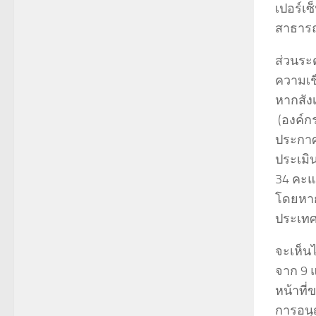
เปอร์เซ
สาธารณ
ส่วนระด
ความเชื
หากสัง
(องค์กร
ประกาศค
ประเมิ
34 คะแ
โดยหาก
ประเทศ
จะเห็น
จาก 9 แ
หน้าที
การอนุ