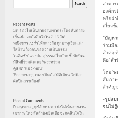
สามาร
Search
องค์กร
หรือฝ่า
Recent Posts
เกี่ยว
มท.1 ยังไม่เห็นรายงานเขากระโดง ลั่นถ้ายัง
เยิ่นเย้อ จะตัดสินใจใน 7-15 วัน!
“ปัญหา
หญิงชรา 72 ร่ำไห้กลางสื่อ ถูกปาทุเรียนเน่า
ร่วมมื
ใส่บ้าน วิงวอนขอความเป็นธรรม
สำคัญท
‘เฉลิมชัย’ แจงปม ‘สุธรรม’ ไขก๊อก ชี้ ‘ทักษิณ’
คือ”
สำน
มีสิทธิ์ร่วมดินเนอร์พรรคร่วม
คู่แฝด ‘แม้ว-ทอน’
โดย”
พล
‘Boomerang’ เพลงเปิดตัว ‘ดีลิเลียน Delilian’
สัมภาษ
ศิลปินสาวเสียงดี
สำคัญข
-รูปแบ
Recent Comments
จนไม่ร
Dizaynersk_qzMl
on
มท.1 ยังไม่เห็นรายงาน
เขากระโดง ลั่นถ้ายังเยิ่นเย้อ จะตัดสินใจใน