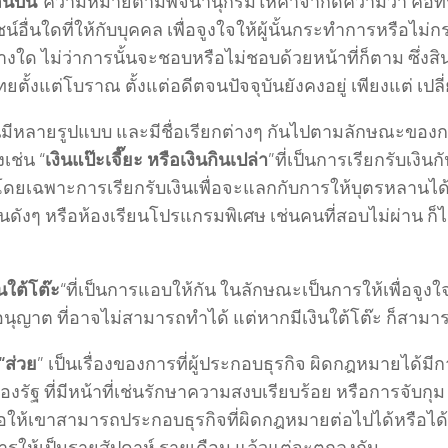
สินบน
“ความหมายตามพจนานุกรมให้คำจำกัดความว่า คือทรั
์อื่นใดที่ให้กับบุคคล เพื่อจูงใจให้ผู้นั้นกระทำการหรือไม
่างใด ไม่ว่าการนั้นจะชอบหรือไม่ชอบด้วยหน้าที่ก็ตาม ซึ่ง
ยตั้งแต่โบราณ ตั้งแต่อดีตจนปัจจุบันยังคงอยู่ เพียงแต่ เ
มีหลายรูปแบบ และมีชื่อเรียกต่างๆ กันไปตามลักษณะของ
งเช่น “
เงินแป๊ะเจี๊ยะ หรือเงินกินเปล่า
”ที่เป็นการเรียกรับเงิ
โดยเฉพาะการเรียกรับเงินเพื่อจะแลกกับการให้บุตรหลานได้
นดังๆ หรือห้องเรียนโปรแกรมพิเศษ เช่นคนที่สอบไม่ผ่าน ก็
ินใต้โต๊ะ
“ที่เป็นการแอบให้กัน ในลักษณะเป็นการให้เพื่อจูงใจ
 อนุญาต ที่อาจไม่สามารถทำได้ แต่หากมีเงินใต้โต๊ะ ก็สามา
“ส่วย
” เป็นเรื่องของการที่ผู้ประกอบธุรกิจ ผิดกฎหมายได้มี
ของรัฐ ที่มีหน้าที่เช่นรักษาความสงบเรียบร้อย หรือการจับกุม
พื่อให้เขาสามารถประกอบธุรกิจที่ผิดกฎหมายต่อไปได้หรือได