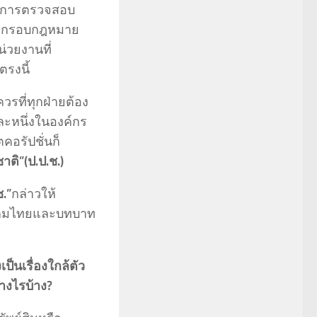
นการตรวจสอบ
ตามกรอบกฎหมาย
น่วยงานที่
ตรงนี้
วรที่ทุกฝ่ายต้อง
ละหนึ่งในองค์กร
อรัปชั่นก็
ิ”(ป.ป.ช.)
.”
กล่าวให้
ังคมไทยและบทบาท
็นเรื่องใกล้ตัว
างไรบ้าง
?