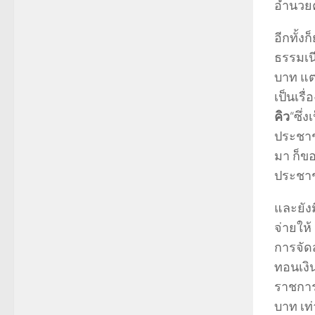
อำนวยค
อีกทั้งก็
ธรรมเนี
บาท แต่
เป็นเรื
คิว
“ซึ่
ประชาชน
มา ก็ขอ
ประชาช
และยังมี
จ่ายให้
การจัด
ทอนเงิน
ราชการ
บาท เท่