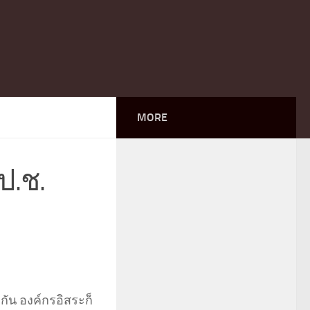
MORE
ป.ช.
กัน องค์กรอิสระก็