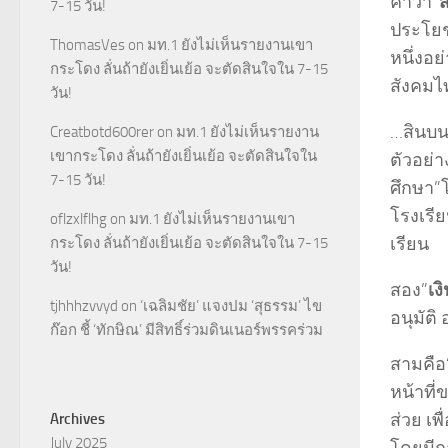
คำว่า”
7-15 วัน!
ประโยชน
ThomasVes
on
มท.1 ยังไม่เห็นรายงานเขา
หนึ่งอย
กระโดง ลั่นถ้ายังเยิ่นเย้อ จะตัดสินใจใน 7-15
สังคมไท
วัน!
…สินบน
Creatbotd600rer
on
มท.1 ยังไม่เห็นรายงาน
เขากระโดง ลั่นถ้ายังเยิ่นเย้อ จะตัดสินใจใน
ตัวอย่า
7-15 วัน!
ศึกษา”
โรงเรีย
oflzxlflhg
on
มท.1 ยังไม่เห็นรายงานเขา
เรียน
กระโดง ลั่นถ้ายังเยิ่นเย้อ จะตัดสินใจใน 7-15
วัน!
สอง”
เง
tjhhhzvvyd
on
‘เฉลิมชัย’ แจงปม ‘สุธรรม’ ไข
อนุมัติ
ก๊อก ชี้ ‘ทักษิณ’ มีสิทธิ์ร่วมดินเนอร์พรรคร่วม
สามคือ
หน้าที่
ส่วย เ
Archives
July 2025