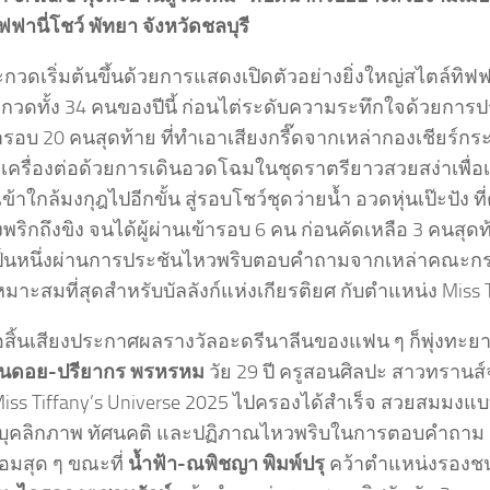
ฟานี่โชว์ พัทยา จังหวัดชลบุรี
วดเริ่มต้นขึ้นด้วยการแสดงเปิดตัวอย่างยิ่งใหญ่สไตล์ทิฟฟาน
กวดทั้ง 34 คนของปีนี้ ก่อนไต่ระดับความระทึกใจด้วยการปร
ารอบ 20 คนสุดท้าย ที่ทำเอาเสียงกรี๊ดจากเหล่ากองเชียร์กระห
่งเครื่องต่อด้วยการเดินอวดโฉมในชุดราตรียาวสวยสง่าเพื่
้เข้าใกล้มงกุฎไปอีกขั้น สู่รอบโชว์ชุดว่ายน้ำ อวดหุ่นเป๊ะปัง 
งพริกถึงขิง จนได้ผู้ผ่านเข้ารอบ 6 คน ก่อนคัดเหลือ 3 คนสุดท้
็นหนึ่งผ่านการประชันไหวพริบตอบคำถามจากเหล่าคณะกรร
่เหมาะสมที่สุดสำหรับบัลลังก์แห่งเกียรติยศ กับตำแหน่ง Miss T
อสิ้นเสียงประกาศผลรางวัลอะดรีนาลีนของแฟน ๆ ก็พุ่งทะยาน
นดอย-ปรียากร พรหรหม
วัย 29 ปี ครูสอนศิลปะ สาวทรานส์
Miss Tiffany’s Universe 2025 ไปครองได้สำเร็จ สวยสมมงแบ
 บุคลิกภาพ ทัศนคติ และปฏิภาณไหวพริบในการตอบคำถาม เร
อมสุด ๆ ขณะที่
น้ำฟ้า-ณพิชญา พิมพ์ปรุ
คว้าตำแหน่งรองชนะ