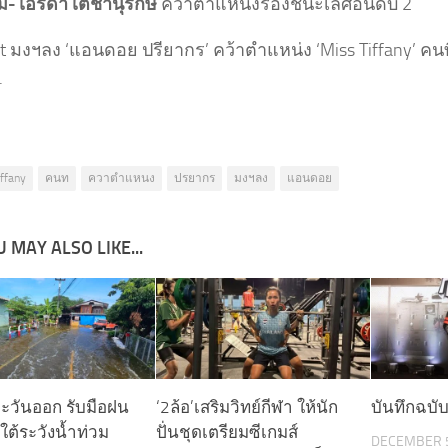
ม-ไอรดา เตชานุรักษ์
คว้าตำแหน่งรองชนะเลิศอันดับ 2
t มงฯลง ‘แอนดอย ปรียากร’ คว้าตำแหน่ง ‘Miss Tiffany’ คนท
.
iffany
คนท
ควาตำแหนง
ปรยากร
มงฯลง
แอนดอย
 MAY ALSO LIKE...
ะวันออก รับมือฝน
‘2ล้อ’เสริมวิทย์กีฬา ให้นัก
บันทึกฉบับ
ใต้ระวังน้ำท่วม
ปั่นชุดเตรียมซีเกมส์
DECEMBER 5