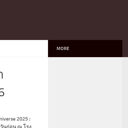
MORE
า
6
iverse 2025 :
อวันก่อน ณ โรง