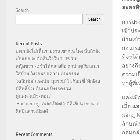
ละครทิฟ
Search
Search
การประก
เข้าประ
ผ่านเข้
Recent Posts
ก่อนเร
มท.1 ยังไม่เห็นรายงานเขากระโดง ลั่นถ้ายัง
ที่จะได
เยิ่นเย้อ จะตัดสินใจใน 7-15 วัน!
อย่างถึ
หญิงชรา 72 ร่ำไห้กลางสื่อ ถูกปาทุเรียนเน่า
ความเป
ใส่บ้าน วิงวอนขอความเป็นธรรม
‘เฉลิมชัย’ แจงปม ‘สุธรรม’ ไขก๊อก ชี้ ‘ทักษิณ’
หาผู้ที
มีสิทธิ์ร่วมดินเนอร์พรรคร่วม
คู่แฝด ‘แม้ว-ทอน’
และเมื่
‘Boomerang’ เพลงเปิดตัว ‘ดีลิเลียน Delilian’
เมื่อ
แอ
ศิลปินสาวเสียงดี
มงกุฎ 
ลักษณ์
กลมกล่
Recent Comments