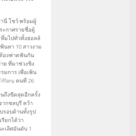
ี่ โชว์ พร้อมผู้
ะกาศรายชื่อผู้
ึ่มไปทั่วทั้งฮอลล์
อเฟ้นหา 10 สาวงาม
ที่ต้องฟาดฟันกัน
าย ที่มาช่วงชิง
มการ เพื่อเฟ้น
iffany คนที่ 26
ถึงขีดสุดอีกครั้ง
จากชลบุรี คว้า
บรอบด้านทั้งรูป
ียกได้ว่า
เลิศอันดับ 1