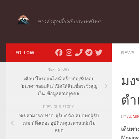
Skip to content
ข่าวล่าสุดเกี่ยวกับประเทศไทย
FOLLOW:
NEWS
NEXT STORY
มงฯ
เตือน ‘โจรออนไลน์’ สร้างบัญชีปลอม
‘ธนาคารออมสิน’ เปิดให้สินเชื่อระวังสูญ
เงิน-ข้อมูลส่วนบุคคล
ตำแ
PREVIOUS STORY
‘ดร.สามารถ’ ฟาด ‘สุริยะ’ ฉีก ‘สมุดพกผู้รับ
BY
ADMI
เหมา’ ทิ้งเถอะ อุบัติเหตุสะพานถล่มไม่
เดินทา
หยุด
Moving 