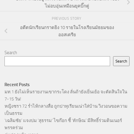
ไม่อบอุ่นเหมือนยุคบิ๊กตู่
PREVIOUS STORY
อดีตนักเรียนกราดยิง 10 รายในโรงเรียนมัธยมของ
ออสเตรีย
Search
Search
Recent Posts
มท.1 ยังไม่เห็นรายงานเขากระโดง ลั่นถ้ายังเยิ่นเย้อ จะตัดสินใจใน
7-15 วัน!
หญิงชรา 72 ร่ำไห้กลางสื่อ ถูกปาทุเรียนเน่าใส่บ้าน วิงวอนขอความ
เป็นธรรม
‘เฉลิมชัย’ แจงปม ‘สุธรรม’ ไขก๊อก ชี้ ‘ทักษิณ’ มีสิทธิ์ร่วมดินเนอร์
พรรคร่วม