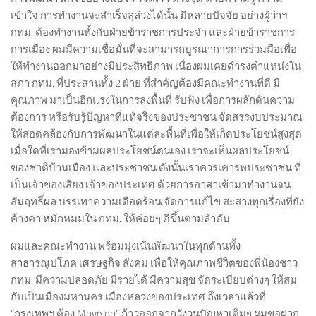
เข้าใจ การทำงานจะสำเร็จลุล่วงได้นั้น มีหลายปัจจัย อย่างผู้ว่าฯ
กทม. ต้องทำงานทั้งกับฝ่ายข้าราชการประจำ และฝ่ายข้าราชการ
การเมือง ผมมีความเชื่อมั่นที่จะสามารถบูรณาการการร่วมมือเพื่อ
ให้ทำงานออกมาอย่างมีประสิทธิภาพ เนื่องผมเคยดำรงตำแหน่งใน
สภา กทม. ที่ประสานทั้ง 2 ฝ่าย ที่สำคัญต้องมีคณะทำงานที่ดี มี
คุณภาพ มาเป็นอีกแรงในการลงพื้นที่ รับฟัง เพื่อการผลักดันความ
ต้องการ หรือรับรู้ปัญหาที่แท้จริงของประชาชน จัดสรรงบประมาณ
ให้สอดคล้องกับการพัฒนาในแต่ละพื้นที่เพื่อให้เกิดประโยชน์สูงสุด
เมื่อใดที่เรามองข้ามผลประโยชน์ตนเอง เราจะเห็นผลประโยชน์
ของชาติบ้านเมือง และประชาชน ดังนั้นเราควรเคารพประชาชน ที่
เป็นเจ้าของเสียง เจ้าของประเทศ ด้วยการอาสาเข้ามาทำงานจน
สัมฤทธิ์ผล บรรเทาความเดือดร้อน จัดการแก้ไข สะสางทุกเรื่องที่ยัง
ค้างคา หมักหมมใน กทม. ให้ค่อยๆ ดีขึ้นตามลำดับ
ผมและคณะทำงาน พร้อมมุ่งเน้นพัฒนาในทุกด้านทั้ง
สาธารณูปโภค เศรษฐกิจ สังคม เพื่อให้คุณภาพชีวิตของพี่น้องชาว
กทม. มีความปลอดภัย มีรายได้ มีความสุข จัดระเบียบต่างๆ ให้สม
กับเป็นเมืองมหานคร เมืองหลวงของประเทศ ถึงเวลาแล้วที่
“กรุงเทพฯ ต้อง Move on” ก้าวออกจากวังวนปัญหาเดิมๆ ผมขอฝาก