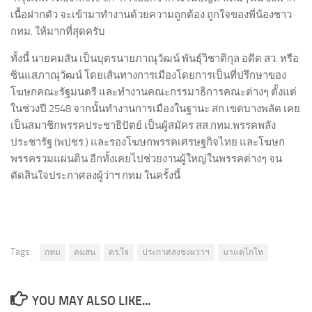
เนื้อฝากตัว จะเข้ามาทำงานด้วยความถูกต้อง ถูกใจของพี่น้องชาว
กทม. ให้มากที่สุดครับ
ทั้งนี้ นายคมสัน เป็นบุตรนายภาณุวัฒน์ พันธุ์วิชาติกุล อดีต สว. หรือ
ซินแสภาณุวัฒน์ โดยเส้นทางการเมืองโดยการเป็นที่ปรึกษาของ
โฆษกคณะรัฐมนตรี และทำงานคณะกรรมาธิการคณะต่างๆ ตั้งแต่
ในช่วงปี 2548 จากนั้นทำงานการเมืองในฐานะ สก.เขตบางพลัด เคย
เป็นสมาชิกพรรคประชาธิปัตย์ เป็นผู้สมัคร สส.กทม.พรรคพลัง
ประชารัฐ (พปชร.) และรองโฆษกพรรคเศรษฐกิจไทย และโฆษก
พรรครวมแผ่นดิน อีกทั้งเคยไปช่วยงานผู้ใหญ่ในพรรคต่างๆ จน
ตัดสินใจประกาศลงผู้ว่าฯ กทม ในครั้งนี้
Tags:
กทม
คมสน
ดร.โจ
ประกาศลงชงผวาฯ
มาแตไกโห
YOU MAY ALSO LIKE...