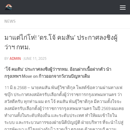
Skip to content
NEWS
มาแต่ไก่โห่! ‘ดร.โจ้ คมสัน’ ประกาศลงชิงผู้
ว่าฯ กทม.
BY
ADMIN
·
JUNE 11, 2025
‘โจ้ คมสัน’ ประกาศลงชิงผู้ว่าฯกทม. อ้อนฝากเนื้อฝากตัว นำ
กรุงเทพฯ Move on ก้าวออกจากวังวนปัญหาเดิม
11 มิ.ย.2568 – นายคมสัน พันธุ์วิชาติกุล โพสต์ข้อความผ่านทางเฟ
ซบุ๊ก ประกาศลงสมัครรับเลือกตั้งผู้ว่าราชการกรุงเทพมหานคร ว่า
สวัสดีครับ ทุกท่าน ผม ดร.โจ้ คมสัน พันธุ์วิชาติกุล มีความตั้งใจจะ
ลงสมัครรับเลือกตั้งผู้ว่าราชการกรุงเทพมหานคร ในปี 2569 ผมเคย
ทำงานทั้งในระดับท้องถิ่น และระดับประเทศ ทำให้ผมเข้าใจใน
ระบบ และกระบวนการของฝ่ายนิติบัญญัติ ฝ่ายบริหาร ที่จะนำไปสู่
การพัฒนา แก้ไขอย่างฉับไว รวดเร็ว ตรงจุด ด้วยความรู้ ความ