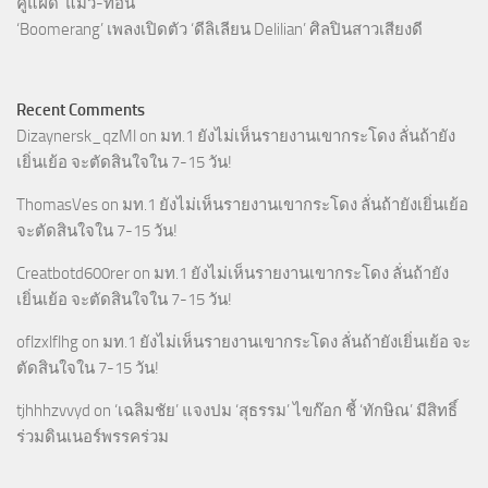
คู่แฝด ‘แม้ว-ทอน’
‘Boomerang’ เพลงเปิดตัว ‘ดีลิเลียน Delilian’ ศิลปินสาวเสียงดี
Recent Comments
Dizaynersk_qzMl
on
มท.1 ยังไม่เห็นรายงานเขากระโดง ลั่นถ้ายัง
เยิ่นเย้อ จะตัดสินใจใน 7-15 วัน!
ThomasVes
on
มท.1 ยังไม่เห็นรายงานเขากระโดง ลั่นถ้ายังเยิ่นเย้อ
จะตัดสินใจใน 7-15 วัน!
Creatbotd600rer
on
มท.1 ยังไม่เห็นรายงานเขากระโดง ลั่นถ้ายัง
เยิ่นเย้อ จะตัดสินใจใน 7-15 วัน!
oflzxlflhg
on
มท.1 ยังไม่เห็นรายงานเขากระโดง ลั่นถ้ายังเยิ่นเย้อ จะ
ตัดสินใจใน 7-15 วัน!
tjhhhzvvyd
on
‘เฉลิมชัย’ แจงปม ‘สุธรรม’ ไขก๊อก ชี้ ‘ทักษิณ’ มีสิทธิ์
ร่วมดินเนอร์พรรคร่วม