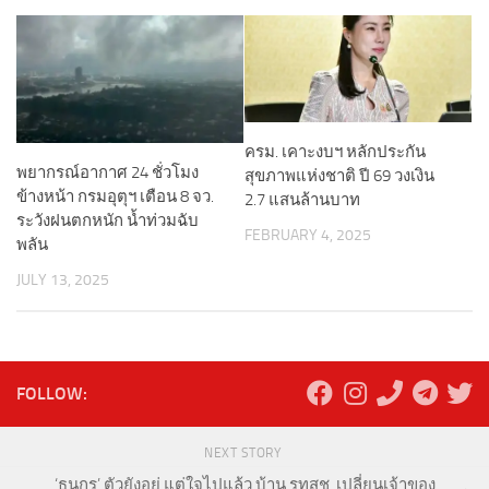
ครม. เคาะงบฯ หลักประกัน
พยากรณ์อากาศ 24 ชั่วโมง
สุขภาพแห่งชาติ ปี 69 วงเงิน
ข้างหน้า กรมอุตุฯ เตือน 8 จว.
2.7 แสนล้านบาท
ระวังฝนตกหนัก น้ำท่วมฉับ
FEBRUARY 4, 2025
พลัน
JULY 13, 2025
FOLLOW:
NEXT STORY
‘ธนกร’ ตัวยังอยู่ แต่ใจไปแล้ว บ้าน รทสช. เปลี่ยนเจ้าของ