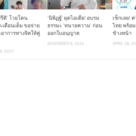
ปรีติ’ โวยโดน
‘นิพิฏฐ์’ ผุดไอเดีย! อบรม
เช็กเลย! ค่
4เดือนเต็ม ขอจ่าย
ธรรมะ ‘ทนายความ’ ก่อน
ไทย พร้อม
าอาการทางจิตให้คู่
ออกใบอนุญาต
ข้างหน้า
NOVEMBER 8, 2024
APRIL 28, 2
9, 2025