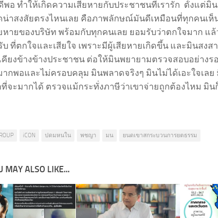
ีพอ ทำให้เกิดความเสียหายกับประชาชนที่เรารัก ตั้งแต่มินเ
ดน่าสงสัยตรงไหนเลย คือภาพลักษณ์มันดีเหมือนที่ทุกคนเห็น 
เสียหายของบริษัท พร้อมกับทุกคนเลย ยอมรับว่าตกใจมาก แล้
รับ ที่ตกใจและเสียใจ เพราะมีผู้เสียหายเกิดขึ้น และมินสง
เคียงข้างข้างประชาชน ต่อให้มินพยายามตรวจสอบอย่างรอ
ม่มากพอและไม่ครอบคลุม มินพลาดจริงๆ มินไม่ได้เอะใจเล
ที่จะมากได้ ตรวจแม้กระทั่งภาษีว่าเขาจ่ายถูกต้องไหม มินก
ROUP
iCON
ปดมหนใน
พชญา
มน
ยนดเขาสกระบวนการยตธรรม
 MAY ALSO LIKE...