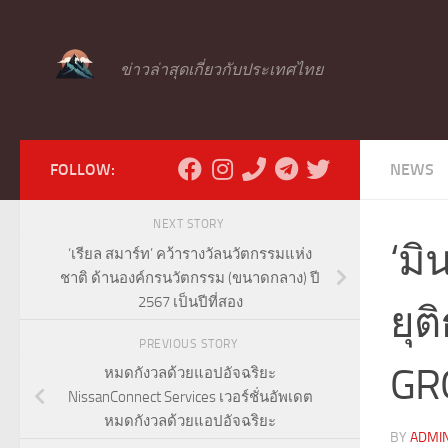
Skip to content
ข่าวล่าสุดเกี่ยวกับประเทศไทย
FOLLOW:
NEWS
NEXT STORY
‘มิ
‘เรียล สมาร์ท’ คว้ารางวัลนวัตกรรมแห่ง
ชาติ ด้านองค์กรนวัตกรรม (ขนาดกลาง) ปี
2567 เป็นปีที่สอง
ยุต
PREVIOUS STORY
GR
หมดกังวลด้วยแอปอัจฉริยะ
NissanConnect Services เวอร์ชั่นอัพเดต
หมดกังวลด้วยแอปอัจฉริยะ
BY
ADMI