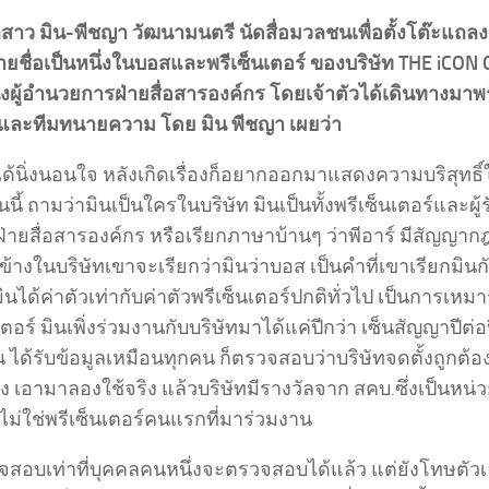
สาว มิน-พีชญา วัฒนามนตรี นัดสื่อมวลชนเพื่อตั้งโต๊ะแถลง
รายชื่อเป็นหนึ่งในบอสและพรีเซ็นเตอร์ ของบริษัท THE iCO
งผู้อำนวยการฝ่ายสื่อสารองค์กร โดยเจ้าตัวได้เดินทางมาพร
วและทีมทนายความ โดย มิน พีชญา เผยว่า
ได้นิ่งนอนใจ หลังเกิดเรื่องก็อยากออกมาแสดงความบริสุทธิ์
นนี้ ถามว่ามินเป็นใครในบริษัท มินเป็นทั้งพรีเซ็นเตอร์และผู้
ฝ่ายสื่อสารองค์กร หรือเรียกภาษาบ้านๆ ว่าพีอาร์ มีสัญญ
้างในบริษัทเขาจะเรียกว่ามินว่าบอส เป็นคำที่เขาเรียกมินก
มินได้ค่าตัวเท่ากับค่าตัวพรีเซ็นเตอร์ปกติทั่วไป เป็นการเหม
เตอร์ มินเพิ่งร่วมงานกับบริษัทมาได้แค่ปีกว่า เซ็นสัญญาปีต่อป
 ได้รับข้อมูลเหมือนทุกคน ก็ตรวจสอบว่าบริษัทจดตั้งถูกต้
ไง เอามาลองใช้จริง แล้วบริษัทมีรางวัลจาก สคบ.ซึ่งเป็นห
ไม่ใช่พรีเซ็นเตอร์คนแรกที่มาร่วมงาน
จสอบเท่าที่บุคคลคนหนึ่งจะตรวจสอบได้แล้ว แต่ยังโทษตัวเ