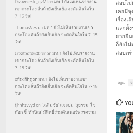
Dizaynersk_qzMl
on
มท.1 ยังไม่เห็นรายงาน
สอบไม่ด
เขากระโดง ลั่นถ้ายังเยิ่นเย้อ จะตัดสินใจใน
เคยมีจุ
7-15 วัน!
เรื่อง
และตั้ง
ThomasVes
on
มท.1 ยังไม่เห็นรายงานเขา
กระโดง ลั่นถ้ายังเยิ่นเย้อ จะตัดสินใจใน 7-15
ยากยืน
วัน!
ก็ยังไ
สอบเท่า
Creatbotd600rer
on
มท.1 ยังไม่เห็นรายงาน
เขากระโดง ลั่นถ้ายังเยิ่นเย้อ จะตัดสินใจใน
7-15 วัน!
oflzxlflhg
on
มท.1 ยังไม่เห็นรายงานเขา
Tags:
G
กระโดง ลั่นถ้ายังเยิ่นเย้อ จะตัดสินใจใน 7-15
วัน!
YOU
tjhhhzvvyd
on
‘เฉลิมชัย’ แจงปม ‘สุธรรม’ ไข
ก๊อก ชี้ ‘ทักษิณ’ มีสิทธิ์ร่วมดินเนอร์พรรคร่วม