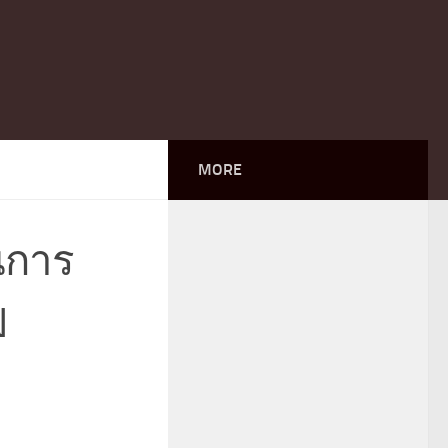
MORE
วนการ
N