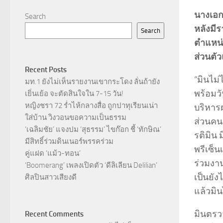
นางเอก
Search
หลังมี
Search
ตำแหน่
ส่วนตั
Recent Posts
“มินไม่
มท.1 ยังไม่เห็นรายงานเขากระโดง ลั่นถ้ายัง
พร้อมวั
เยิ่นเย้อ จะตัดสินใจใน 7-15 วัน!
หญิงชรา 72 ร่ำไห้กลางสื่อ ถูกปาทุเรียนเน่า
บริหาร
ใส่บ้าน วิงวอนขอความเป็นธรรม
ส่วนคนข
‘เฉลิมชัย’ แจงปม ‘สุธรรม’ ไขก๊อก ชี้ ‘ทักษิณ’
รติมิน 
มีสิทธิ์ร่วมดินเนอร์พรรคร่วม
พรีเซ็น
คู่แฝด ‘แม้ว-ทอน’
ร่วมงาน
‘Boomerang’ เพลงเปิดตัว ‘ดีลิเลียน Delilian’
เป็นยัง
ศิลปินสาวเสียงดี
แล้วมิน
มินตรว
Recent Comments