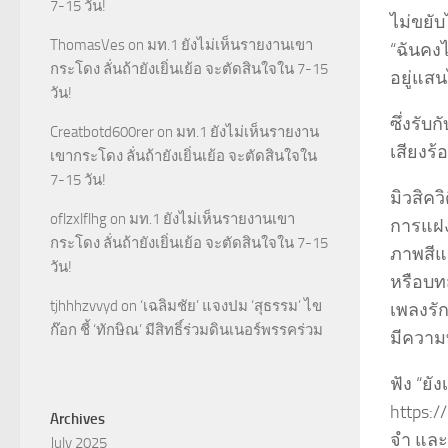
7-15 วัน!
ไม่ขยั
ThomasVes
on
มท.1 ยังไม่เห็นรายงานเขา
“ฉันคงไ
กระโดง ลั่นถ้ายังเยิ่นเย้อ จะตัดสินใจใน 7-15
อยู่แสน
วัน!
ซึ่งรับ
Creatbotd600rer
on
มท.1 ยังไม่เห็นรายงาน
เสียงร
เขากระโดง ลั่นถ้ายังเยิ่นเย้อ จะตัดสินใจใน
7-15 วัน!
มิวสิคว
oflzxlflhg
on
มท.1 ยังไม่เห็นรายงานเขา
การแฝง
กระโดง ลั่นถ้ายังเยิ่นเย้อ จะตัดสินใจใน 7-15
ภาพสีแ
วัน!
หรือบทส
tjhhhzvvyd
on
‘เฉลิมชัย’ แจงปม ‘สุธรรม’ ไข
เพลงรั
ก๊อก ชี้ ‘ทักษิณ’ มีสิทธิ์ร่วมดินเนอร์พรรคร่วม
มีความท
ฟัง “ยั
https:
Archives
จำ และค
July 2025