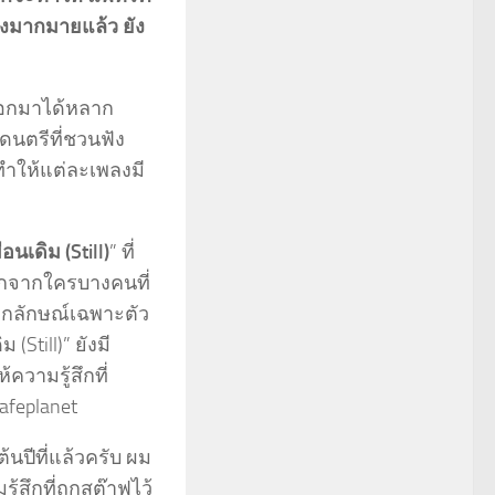
ฟังมากมายแล้ว ยัง
กออกมาได้หลาก
ดนตรีที่ชวนฟัง
็ทำให้แต่ละเพลงมี
ือนเดิม (Still)
” ที่
ักจากใครบางคนที่
เอกลักษณ์เฉพาะตัว
Still)” ยังมี
วามรู้สึกที่
afeplanet
้นปีที่แล้วครับ ผม
้สึกที่ถูกสต๊าฟไว้