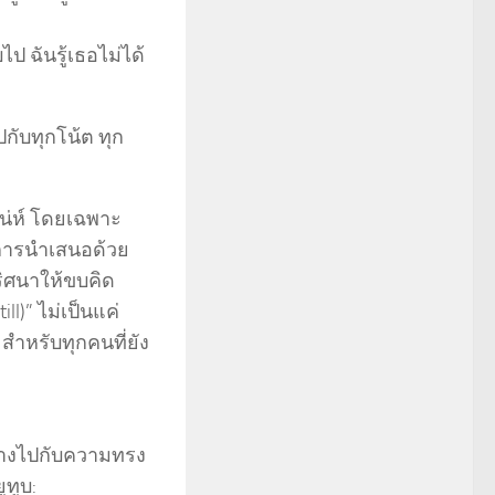
ป ฉันรู้เธอไม่ได้
ปกับทุกโน้ต ทุก
สน่ห์ โดยเฉพาะ
 การนำเสนอด้วย
ริศนาให้ขบคิด
l)” ไม่เป็นแค่
สำหรับทุกคนที่ยัง
นทางไปกับความทรง
ูทูบ: