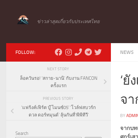
Skip to content
ข่าวล่าสุดเกี่ยวกับประเทศไทย
FOLLOW:
NEWS
NEXT STORY
‘ยั
ล็อควันรอ! ‘สกาย-นานิ’ กับงาน FANCON
ครั้งแรก
จา
PREVIOUS STORY
‘แฟร้งค์เฟิร์ต บู๊ ไมนซ์05’ ‘โวล์ฟสบวร์ก
ดวล ดอร์ทมุนด์’ ลุ้นกันที่’พีพีทีวี’
BY
ADMI
จากบทเ
Search
ศุกร์เส