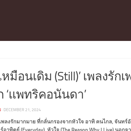
งเหมือนเดิม (Still)’ เพลงรัก
ก ‘แพทริคอนันดา’
N
·
DECEMBER 21, 2024
พลงรักมากมาย ที่กลั่นกรองจากหัวใจ อาทิ คนไกล, จันทร์อ
าร์อาทิตย์ (Everyday), หัวใจ (The Reason Why I Live) นอ