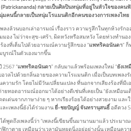
(Patrickananda) กลายเป็นศิลปินหนุ่มที่อยู่ในหัวใจของคน
นุ่มคนนี้กลายเป็นหนุ่มโรแมนติกอีกคนของวงการเพลงไทย
ุกเพลงล้วนบอกเล่าอารมณ์ เรื่องราว ความรูสึกในทุกห้วงรั
มมอง ไม่ว่าจะสุข-เศร้า, ผิดหวังหรือสมหวัง โดยท่วงทำนอง
งร้องที่เต็มไปด้วยอารมณ์ความรู้สึกของ “
แพทริคอนันดา
” ก
บูรณ์ในตัวเองมากขึ้น
ปี 2567 “
แพทริคอนันดา
” กลับมาแล้วพร้อมเพลงใหม่ “
ยังเหม
บอวลไปด้วยกลิ่นอายของความโรแมนติก เมื่อเป็นบทเพลงร
นความรัก โดยไม่มีวันเปลี่ยนแปลง ที่นอกจากเสียงร้องที่มี
่ายทอดอารมณ์ออกมาได้อย่างดีเช่นที่เคยเป็น “ยังเหมือนเดิม (
ดเด่นจากภาษาง่าย ๆ หากเรียงร้อยได้อย่างสวยงาม และให้ค
และเพลงนี้ยังได้ร่วมงาน
ยี่-ชยปัญญ์ จันทรานุสนธิ์
อดีตวง S
ได้พูดถึงเพลงนี้ว่า “เพลงนี้เขียนขึ้นมานานมาแล้ว ประมาณต
าฬิกาตาย เหมือนว่าเวลามันหยุดนิ่งอยู่อย่างนั้น เหมือนความรู