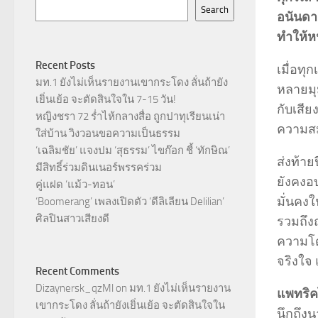
Search
อนันดา 
ทำให้ห
Recent Posts
เมื่อท
มท.1 ยังไม่เห็นรายงานเขากระโดง ลั่นถ้ายัง
หลายมุ
เยิ่นเย้อ จะตัดสินใจใน 7-15 วัน!
กับเสีย
หญิงชรา 72 ร่ำไห้กลางสื่อ ถูกปาทุเรียนเน่า
ความสม
ใส่บ้าน วิงวอนขอความเป็นธรรม
‘เฉลิมชัย’ แจงปม ‘สุธรรม’ ไขก๊อก ชี้ ‘ทักษิณ’
ส่งท้าย
มีสิทธิ์ร่วมดินเนอร์พรรคร่วม
ยังคงอ
คู่แฝด ‘แม้ว-ทอน’
มั่นคงใ
‘Boomerang’ เพลงเปิดตัว ‘ดีลิเลียน Delilian’
ศิลปินสาวเสียงดี
รวมถึงถ
ความโด
จริงใจ 
Recent Comments
Dizaynersk_qzMl
on
มท.1 ยังไม่เห็นรายงาน
แพทริค
เขากระโดง ลั่นถ้ายังเยิ่นเย้อ จะตัดสินใจใน
นึกถึงน