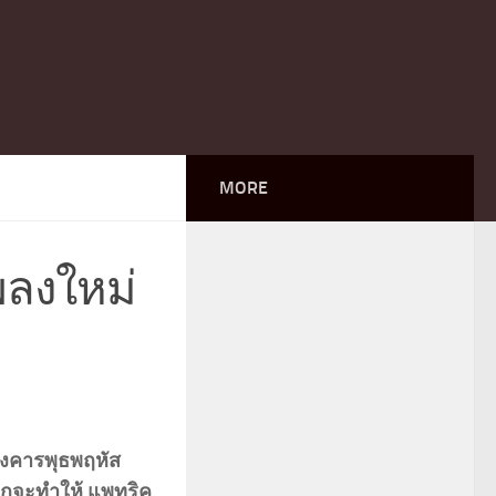
MORE
เพลงใหม่
ังคารพุธพฤหัส
กจากจะทำให้ แพทริค