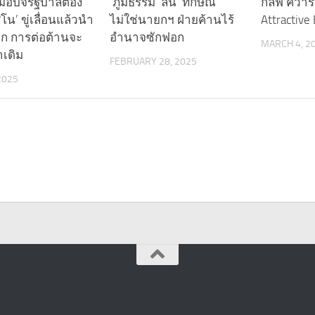
อบจี้รัฐบาลต้อง
‘ภูมิธรรม’ ลั่น ‘ทักษิณ’
กัลฟ์ คว้า
สิโน’ ขู่เลื่อนแล้วนำ
ไม่ใช่นายกฯ ฝ่ายค้านไร้
Attractive
ีก การต่อต้านจะ
อำนาจซักฟอก
MARCH 4, 2
าเดิม
FEBRUARY 28, 2025
 2025