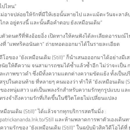
บไปไหน”
ม่อาจปล่อยให้รักที่มีให้เธอนั้นหายไป และแม้ตะวันจะลาลับไ
ไกล อยู่ตรงนี้ และนั้นคือคำตอบ ยังเหมือนเดิม”
กับตัวดนตรีที่ฟังอ้อยอิ่ง เปิดทางให้คนฟังได้ละเลียดอารมณ์ไ
้องที่ “แพทริคอนันดา” ถ่ายทอดออกมาได้ในรายละเอียด
ิดีโอของ “ยังเหมือนเดิม (Still)” ก็นำเสนอออกมาได้อย่างมีเ
นัยให้ตีความ จนสามารถชมได้ซ้ำแล้วซ้ำอีก ไม่ว่าจะเป็น
ละภาพขาวดำ ซึ่งมีทั้งความแตกต่างความขัดแย้ง ทั้งเป็นป
รุปในตอนท้าย ที่หลายๆ คนมองว่า ทำให้ “ยังเหมือนเดิม (Stil
กของหนุ่มสาว แต่เป็นเพลงรักสำหรับความรักทุกรูปแบบ และ
รงจำถึงความรักที่เกิดขึ้นในชีวิตโดยไม่เปลี่ยนแปลง
งเหมือนเดิม (Still)” ได้แล้วจากทุกบริการสตรีมมิ่ง :
//patrickananda.lnk.to/Still และห้ามพลาดการพาตัวเองเดิ
วามรักของ “ยังเหมือนเดิม (Still)” ในฉบับมิวสิควิดีโอได้ที่ ย