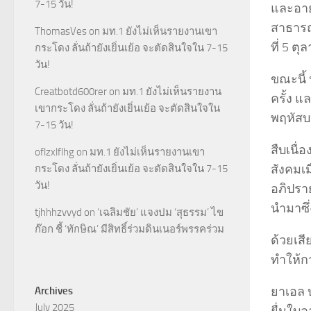
7-15 วัน!
และอายุ
สาธารณร
ThomasVes
on
มท.1 ยังไม่เห็นรายงานเขา
ที่ 5 ต
กระโดง ลั่นถ้ายังเยิ่นเย้อ จะตัดสินใจใน 7-15
วัน!
ขณะนี้
Creatbotd600rer
on
มท.1 ยังไม่เห็นรายงาน
ครั้ง 
เขากระโดง ลั่นถ้ายังเยิ่นเย้อ จะตัดสินใจใน
พฤหัสบ
7-15 วัน!
สืบเนื
oflzxlflhg
on
มท.1 ยังไม่เห็นรายงานเขา
สังคมเ
กระโดง ลั่นถ้ายังเยิ่นเย้อ จะตัดสินใจใน 7-15
วัน!
อภิปราย
นำมาซึ่
tjhhhzvvyd
on
‘เฉลิมชัย’ แจงปม ‘สุธรรม’ ไข
ก๊อก ชี้ ‘ทักษิณ’ มีสิทธิ์ร่วมดินเนอร์พรรคร่วม
ด้วยเส
ทำให้ก
ยาเอล บ
Archives
July 2025