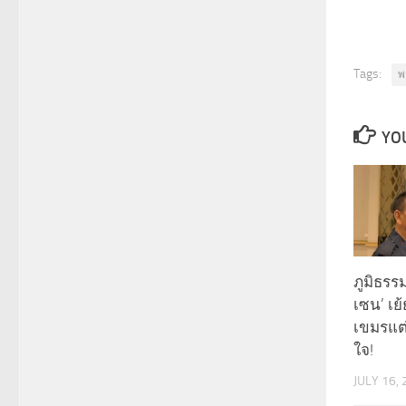
Tags:
พ
YOU
ภูมิธรร
เซน’ เย
เขมรแต่
ใจ!
JULY 16,