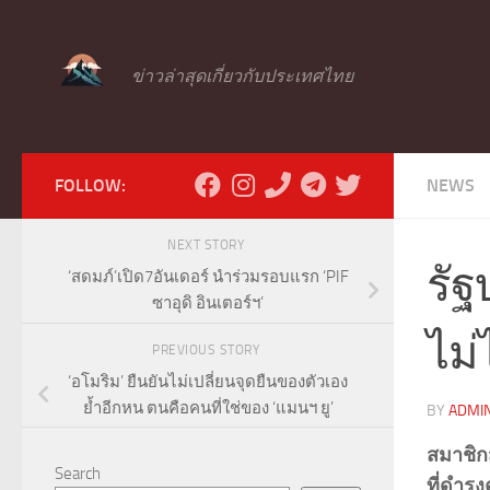
Skip to content
ข่าวล่าสุดเกี่ยวกับประเทศไทย
FOLLOW:
NEWS
NEXT STORY
รัฐ
‘สดมภ์’เปิด7อันเดอร์ นำร่วมรอบแรก ‘PIF
ซาอุดิ อินเตอร์ฯ’
ไม่
PREVIOUS STORY
‘อโมริม’ ยืนยันไม่เปลี่ยนจุดยืนของตัวเอง
ย้ำอีกหน ตนคือคนที่ใช่ของ ‘แมนฯ ยู’
BY
ADMI
สมาชิก
Search
ที่ดำรง