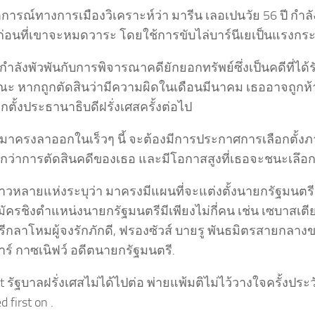
กตการณ์ทางการเมืองวิเคราะห์ว่า มารีน เลอเปนวัย 56 ปี กำ
่อนที่เขาจะหมดวาระ โดยใช้การขับไล่บาร์นีเยเป็นแรงกระต
กำลังพัวพันกับการพิจารณาคดียักยอกทรัพย์ซึ่งเป็นคดีที่ไ
ะ หากถูกตัดสินว่ามีความผิดในเดือนมีนาคม เธออาจถูกห้าม
กตั้งประธานาธิบดีฝรั่งเศสครั้งต่อไป
มาครงลาออกในเร็วๆ นี้ จะต้องมีการประกาศการเลือกตั้งภาย
วกว่าการตัดสินคดีของเธอ และมีโอกาสสูงที่เธอจะชนะเลึอกต
่าวหลายแห่งระบุว่า มาครงมีแผนที่จะแต่งตั้งนายกรัฐมนตร
มัครชิงตำแหน่งนายกรัฐมนตรีมีเพียงไม่กี่คน เช่น เซบาสเตี
รีกลาโหมผู้จงรักภักดี, ฟรองซัวส์ บายรู พันธมิตรสายกลาง
าร์ กาซเนิฟว์ อดีตนายกรัฐมนตรี.
t รัฐบาลฝรั่งเศสไม่ได้ไปต่อ พ่ายแพ้มติไม่ไว้วางใจครั้งประว
 first on .