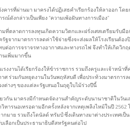
นอังคารที่ผ่านมา มาครงได้ปฏิเสธคำเรียกร้องให้ลาออก โดยก
รณ์ดังกล่าวเป็นเพียง “ความเพ้อฝันทางการเมือง”
ามที่ตลาดการลงทุนเกิดความวิตกและฝรั่งเศสเตรียมรับมื
รัฐจากมาตรการลดค่าใช้จ่ายซึ่งจะส่งผลให้โรงเรียนต้อง
บต่อการจราจรทางอากาศและทางรถไฟ จึงทำให้เกิดวิกฤต
นเพิ่มมากขึ้น
รงงานได้เรียกร้องให้ข้าราชการ รวมถึงครูและเจ้าหน้าท
าศ ร่วมกันหยุดงานในวันพฤหัสบดี เพื่อประท้วงมาตรการลดต
งต่างๆ ของแต่ละรัฐเสนอในฤดูใบไม้ร่วงปีนี้
ยวกัน มาครงมีกำหนดจัดงานสำคัญระดับนานาชาติในวันเสา
าวิหารนอเทรอดามอีกครั้งหลังจากเหตุเพลิงไหม้ในปี 256
กมาย รวมถึงโดนัลด์ ทรัมป์ ซึ่งเดินทางมาต่างประเทศเป็นคร
รับเลือกเป็นประธานาธิบดีสหรัฐคนต่อไป