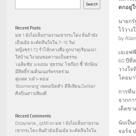
Search
ตกอยู่
นายกรั
Recent Posts
ไว้วางใ
มท.1 ยังไม่เห็นรายงานเขากระโดง ลั่นถ้ายัง
by Alai
เยิ่นเย้อ จะตัดสินใจใน 7-15 วัน!
หญิงชรา 72 ร่ำไห้กลางสื่อ ถูกปาทุเรียนเน่า
เอเอฟพี
ใส่บ้าน วิงวอนขอความเป็นธรรม
60 ปีท
‘เฉลิมชัย’ แจงปม ‘สุธรรม’ ไขก๊อก ชี้ ‘ทักษิณ’
วางใจท
มีสิทธิ์ร่วมดินเนอร์พรรคร่วม
โดยมาร
คู่แฝด ‘แม้ว-ทอน’
‘Boomerang’ เพลงเปิดตัว ‘ดีลิเลียน Delilian’
การที่
ศิลปินสาวเสียงดี
จากการเ
เด็ดขา
Recent Comments
นับเป็น
Dizaynersk_qzMl
on
มท.1 ยังไม่เห็นรายงาน
จอร์จ ป
เขากระโดง ลั่นถ้ายังเยิ่นเย้อ จะตัดสินใจใน