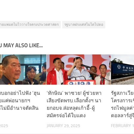
ายแพมตไมไววางใจครงประวตศาสตร
รฐบาลฝรงเศสไมไดไปตอ
 MAY ALSO LIKE...
มบอกอย่าไปฟัง ‘ฮุน
‘ทักษิณ’ พาซวย! ผู้ช่วยหา
รัฐสภาเวี
้ยแค่พ่อนายกฯ
เสียงขัดพรบ.เลือกตั้งฯ นา
โครงการเช
ไม่มีอำนาจตัดสิน
ยกอบจ.ส่อหลุดเก้าอี้-ผู้
รถไฟมูลค่
สมัครจ่อได้ใบแดง
ดอลลาร์สู่
 2025
JANUARY 29, 2025
FEBRUARY 1