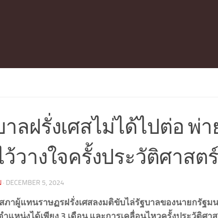
บาลฝรั่งเศสไม่ได้ไปต่อ พ่า
ไว้วางใจครั้งประวัติศาสตร
N
·
DECEMBER 5, 2024
สภาผู้แทนราษฏรฝรั่งเศสลงมติขับไล่รัฐบาลของนายกรัฐมนต
ตำแหน่งได้เพียง 3 เดือน และการเคลื่อนไหวครั้งประวัติศาส