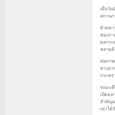
เมื่อวั
สถานกา
ด้วยคว
ของภาค
ผลกระท
หลายด้า
สหภาพแ
ทางอาก
กระทรว
ขณะเดี
เปิดมห
สำคัญมา
เขาได้