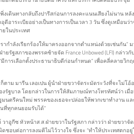
ลาออกต่อประธานาธิบดีมาครง และประกาศปิดสมัยประชุม
พิ่งเดินทางกลับถึงปารีสก่อนการลงคะแนนเสียงไม่นาน หลัง
อุดีอาระเบียอย่างเป็นทางการเป็นเวลา 3 วัน ซึ่งดูเหมือนว่
ภายในประเทศ
้เรากำลังเรียกร้องให้มาครงออกจากตำแหน่งด้วยเช่นกัน” ม
ฝ่ายรัฐสภาของพรรคซ้ายจัด France Unbowed (LFI) กล่าวกับ
 “มีการเลือกตั้งประธานาธิบดีก่อนกำหนด” เพื่อคลี่คลายวิกฤ
ก็ตาม มารีน เลอเปน ผู้นำฝ่ายขวาจัดระมัดระวังที่จะไม่โอ้
งรัฐบาล โดยกล่าวในการให้สัมภาษณ์ทางโทรทัศน์ว่า เมื่อม
ฐมนตรีคนใหม่ พรรคของเธอจะปล่อยให้พวกเขาทำงาน และช
ที่ทุกคนยอมรับได้”
 วาอูกีซ หัวหน้าส.ส.ฝ่ายขวาในรัฐสภา กล่าวว่า ฝ่ายขวาจั
ผิดชอบต่อการลงมติไม่ไว้วางใจ ซึ่งจะ “ทำให้ประเทศตกอยู่