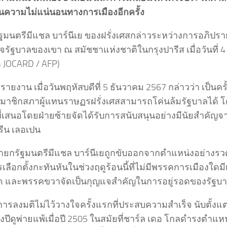
ในความไม่แน่นอนทางการเมืองอีกครั้ง
ฐมนตรีมีแชล บาร์นีเย ของฝรั่งเศสกล่าวระหว่างการอภิปร
จรัฐบาลของเขา ณ สมัชชาแห่งชาติในกรุงปารีส เมื่อวันที่ 4
n JOCARD / AFP)
รายงาน เมื่อวันพฤหัสบดีที่ 5 ธันวาคม 2567 กล่าวว่า เป็นค
ี่สมาชิกสภาผู้แทนราษฏรฝรั่งเศสสามารถโค่นล้มรัฐบาลได้ โด
ี่เสนอโดยฝ่ายซ้ายจัดได้รับการสนับสนุนอย่างมีนัยสำคัญจ
ีน เลอเปน
นายกรัฐมนตรีมีแชล บาร์นีเยถูกขับออกจากตำแหน่งอย่างรวดเ
ลือกตั้งกะทันหันในช่วงฤดูร้อนนี้ที่ไม่มีพรรคการเมืองใด
ด และพรรคขวาจัดเป็นกุญแจสำคัญในการอยู่รอดของรัฐบ
การลงมติไม่ไว้วางใจครั้งแรกที่ประสบความสำเร็จ นับตั้งแต
งปีดูพ่ายแพ้เมื่อปี 2505 ในสมัยที่ชาร์ล เดอ โกลดำรงตำแ