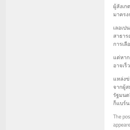
ผู้สังเ
มาครงก
เลอเปน
สาธารณ
การเลือ
แต่หาก
อาจเร็
แหล่งข
จากผู้ส
รัฐมนต
ก็แบร์น
The pos
appeared