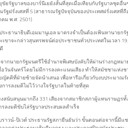
ขัยรัฐบาลของบาร์นีเยยังสั้นที่สุดเมื่อเทียบกับรัฐบาลชุดอื่นๆ 
ัฐฝรั่งเศสที่ 5 (สาธารณรัฐปัจจุบันของประเทศฝรั่งเศสที่ถือก
ุลาคม พ.ศ. 2501)
 ประธานาธิบดีเอมมานูเอล มาครงจำเป็นต้องเฟ้นหานายกรั
และเขาจะกล่าวสุนทรพจน์ต่อประชาชนทั่วประเทศในเวลา 19.
ดี
่องจากนายกรัฐมนตรีใช้อำนาจพิเศษบังคับให้ผ่านร่างกฎหมา
มื่อวันจันทร์โดยไม่มีการลงคะแนนเสียง ทำให้สมัชชาแห่งชา
ญัตติที่ฝ่ายซ้ายจัดนำเสนอ เพื่อหารือเกี่ยวกับงบประมาณรัด
งการลงมติไม่ไว้วางใจรัฐบาลในท้ายที่สุด
ียงสนับสนุนมากถึง 331 เสียงจากสมาชิกสภาผู้แทนราษฏรทั้
ารลงมติขับไล่รัฐบาลประสบผลสำเร็จ
ราวน์-ปิเวต์ ประธานรัฐสภายืนยันว่า ขั้นตอนต่อจากนี้มีแช