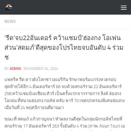
Skip to content
NEWS
‘รีด’จบ22อันเดอร์ คว้าแชมป์’ฮ่องกง โอเพ่น
ส่วน’สดมภ์’ดีสุดของโปรไทยจบอันดับ 4 ร่วม
ช
BY
ADMIN
·
NOVEMBER 24, 2024
แพทริค รีด ดาวดังโลกชาวอเมริกัน รักษาฟอร์มแกร่งหวดรอบ
สุดท้ายได้อีก 4 อันเดอร์พาร์ 66 จบด้วยสกอร์รวม 22 อันเดอร์พาร์
258 คว้าแชมป์เอเชียน ทัวร์ เป็นครั้งแรกจากรายการ ลิงค์ ฮ่องกง
โอเพ่น ที่สนามฮ่องกง กอล์ฟ คลับ พาร์ 70 เขตปกครองพิเศษฮ่องกง
เมื่อวันที่ 24 พฤศจิกายนที่ผ่านมา
ขณะที่ สดมภ์ แก้วกาญจนา ทำผลงานดีสุดในกลุ่มนักกอล์ฟไทยที่
สกอร์รวม 17 อันเดอร์พาร์ 263 รั้งอันดับ 4 ร่วม (ภาพ: Asian Tour) เอ