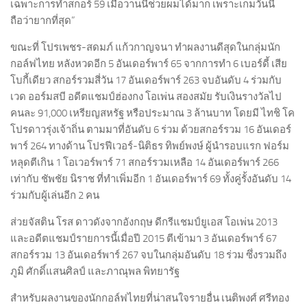
เฉพาะการทำสกอร์ 59 เมื่อวานนี้ช่วยผมได้มาก เพราะเกมวันนี้
ถือว่ายากที่สุด”
ขณะที่ โปรเพชร-สดมภ์ แก้วกาญจนา ทำผลงานดีสุดในกลุ่มนัก
กอล์ฟไทย หลังหวดอีก 5 อันเดอร์พาร์ 65 จากการทำ 6 เบอร์ดี้ เสีย
โบกี้เดียว สกอร์รวมสี่วัน 17 อันเดอร์พาร์ 263 จบอันดับ 4 ร่วมกับ
เวด ออร์มสบี อดีตแชมป์ฮ่องกง โอเพ่น สองสมัย รับเงินรางวัลไป
คนละ 91,000 เหรียญสหรัฐ หรือประมาณ 3 ล้านบาท โดยมี ไทชิ โค
โปรดาวรุ่งเจ้าถิ่น ตามมาที่อันดับ 6 ร่วม ด้วยสกอร์รวม 16 อันเดอร์
พาร์ 264 ทางด้าน โปรฟีเวอร์-นิติธร ทิพย์พงษ์ ผู้นำรอบแรก ฟอร์ม
หลุดตีเกิน 1 โอเวอร์พาร์ 71 สกอร์รวมเหลือ 14 อันเดอร์พาร์ 266
เท่ากับ ชัพชัย นิราช ที่ทำเพิ่มอีก 1 อันเดอร์พาร์ 69 ทั้งคู่รั้งอันดับ 14
ร่วมกับผู้เล่นอีก 2 คน
ส่วยจัสติน โรส ดาวดังจากอังกฤษ ดีกรีแชมป์ยูเอส โอเพ่น 2013
และอดีตแชมป์รายการนี้เมื่อปี 2015 ตีเข้ามา 3 อันเดอร์พาร์ 67
สกอร์รวม 13 อันเดอร์พาร์ 267 จบในกลุ่มอันดับ 18 ร่วม ซึ่งรวมถึง
ภูมิ ศักดิ์แสนศิลป์ และภาณุพล พิทยารัฐ
สำหรับผลงานของนักกอล์ฟไทยที่น่าสนใจรายอื่น เนติพงศ์ ศรีทอง