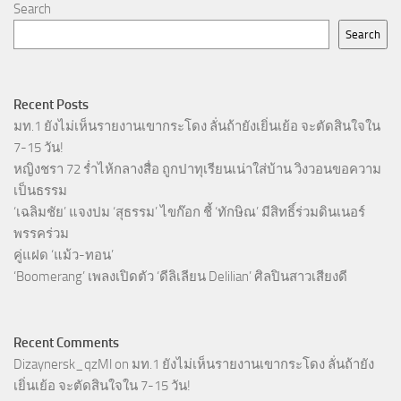
Search
Search
Recent Posts
มท.1 ยังไม่เห็นรายงานเขากระโดง ลั่นถ้ายังเยิ่นเย้อ จะตัดสินใจใน
7-15 วัน!
หญิงชรา 72 ร่ำไห้กลางสื่อ ถูกปาทุเรียนเน่าใส่บ้าน วิงวอนขอความ
เป็นธรรม
‘เฉลิมชัย’ แจงปม ‘สุธรรม’ ไขก๊อก ชี้ ‘ทักษิณ’ มีสิทธิ์ร่วมดินเนอร์
พรรคร่วม
คู่แฝด ‘แม้ว-ทอน’
‘Boomerang’ เพลงเปิดตัว ‘ดีลิเลียน Delilian’ ศิลปินสาวเสียงดี
Recent Comments
Dizaynersk_qzMl
on
มท.1 ยังไม่เห็นรายงานเขากระโดง ลั่นถ้ายัง
เยิ่นเย้อ จะตัดสินใจใน 7-15 วัน!