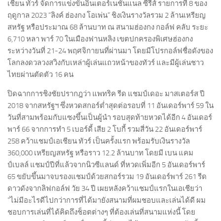
เชียน ทัวร์ จัดการแข่งขันอินเตอร์เนชั่นแนล ซีรีส์ รายการที่ 8 ของ
ฤดูกาล 2023 “ลิงค์ ฮ่องกง โอเพ่น” ชิงเงินรางวัลรวม 2 ล้านเหรียญ
สหรัฐ หรือประมาณ 68 ล้านบาท ณ สนามฮ่องกง กอล์ฟ คลับ ระยะ
6,710 หลา พาร์ 70 ในเมืองฟานหลิง เขตปกครองพิเศษฮ่องกง
ระหว่างวันที่ 21-24 พฤศจิกายนที่ผ่านมา โดยมีโปรกอล์ฟชื่อดังของ
โลกลงดวลวงสวิงกับเหล่าผู้เล่นแถวหน้าของทัวร์ และมีผู้เล่นชาว
ไทยผ่านตัดตัว 16 คน
ปิดฉากการชิงชัยปรากฎว่า แพทริค รีด แชมป์เดอะ มาสเตอร์ส ปี
2018 จากสหรัฐฯ ซึ่งหวดสกอร์ต่ำสุดต่อรอบที่ 11 อันเดอร์พาร์ 59 ใน
วันที่สามพร้อมกับแซงขึ้นเป็นผู้นำ รอบสุดท้ายหวดได้อีก 4 อันเดอร์
พาร์ 66 จากการทำ 5 เบอร์ดี้ เสีย 2 โบกี้ รวมสี่วัน 22 อันเดอร์พาร์
258 คว้าแชมป์เอเชียน ทัวร์ เป็นครั้งแรก พร้อมรับเงินรางวัล
360,000 เหรียญสหรัฐ หรือราว 12.2 ล้านบาท โดยมี เบน แคม
ป์เบลล์ แชมป์ปีที่แล้วจากนิวซีแลนด์ ที่หวดเพิ่มอีก 5 อันเดอร์พาร์
65 ขยับขึ้นมาจบรองแชมป์ด้วยสกอร์รวม 19 อันเดอร์พาร์ 261 รีด
ดาวดังจากลิฟกอล์ฟ วัย 34 ปี เผยหลังคว้าแชมป์แรกในเอเชียว่า
“ไม่มีอะไรดีไปกว่าการที่ได้มายังสนามที่ผมชอบและเล่นได้ดี ผม
ชอบการเล่นที่ได้คิดถึงช็อตต่างๆ ที่ต้องเล่นที่สนามแห่งนี้ โดย