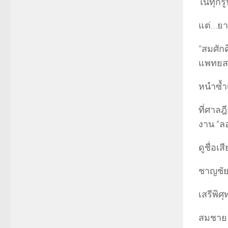
ในทุกรู
แต่…ยา
“สมศักด
แพทยส
หนำซ้ำ
ที่ศาล
งาน “ล
ดูชื่อเ
ชาญชัย
เสรีพิศุ
สมชาย