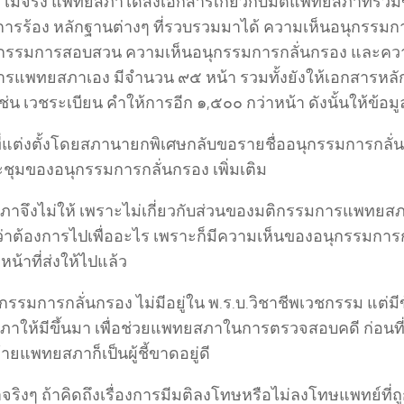
ม่จริง แพทยสภาได้ส่งเอกสารเกี่ยวกับมติแพทยสภาที่รวมขั้
การร้อง หลักฐานต่างๆ ที่รวบรวมมาได้ ความเห็นอนุกรรม
ุกรรมการสอบสวน ความเห็นอนุกรรมการกลั่นกรอง และค
รแพทยสภาเอง มีจำนวน ๙๕ หน้า รวมทั้งยังให้เอกสารหลักฐ
เช่น เวชระเบียน คำให้การอีก ๑,๕๐๐ กว่าหน้า ดังนั้นให้ข้อ
ที่แต่งตั้งโดยสภานายกพิเศษกลับขอรายชื่ออนุกรรมการกลั
ชุมของอนุกรรมการกลั่นกรอง เพิ่มเติม
าจึงไม่ให้ เพราะไม่เกี่ยวกับส่วนของมติกรรมการแพทยสภ
ว่าต้องการไปเพื่ออะไร เพราะก็มีความเห็นของอนุกรรมการ
หน้าที่ส่งให้ไปแล้ว
อนุกรรมการกลั่นกรอง ไม่มีอยู่ใน พ.ร.บ.วิชาชีพเวชกรรม แต่มีข
าให้มีขึ้นมา เพื่อช่วยแพทยสภาในการตรวจสอบคดี ก่อนท
้ายแพทยสภาก็เป็นผู้ชี้ขาดอยู่ดี
จริงๆ ถ้าคิดถึงเรื่องการมีมติลงโทษหรือไม่ลงโทษแพทย์ที่ถูก