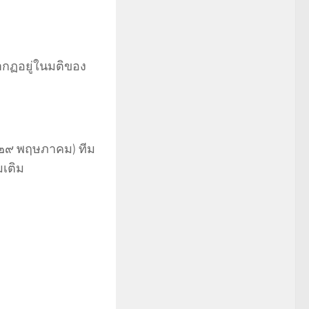
รากฏอยู่ในมติของ
(๒๙ พฤษภาคม) ทีม
มเติม