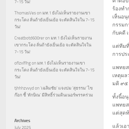
คำตอบ ไ
7-15 วัน!
ร้องทำ
ThomasVes
on
มท.1 ยังไม่เห็นรายงานเขา
เห็นอน
กระโดง ลั่นถ้ายังเยิ่นเย้อ จะตัดสินใจใน 7-15
กรรมกา
วัน!
กับคดี 
Creatbotd600rer
on
มท.1 ยังไม่เห็นรายงาน
เขากระโดง ลั่นถ้ายังเยิ่นเย้อ จะตัดสินใจใน
แต่ทีม
7-15 วัน!
การประ
oflzxlflhg
on
มท.1 ยังไม่เห็นรายงานเขา
แพทยสภ
กระโดง ลั่นถ้ายังเยิ่นเย้อ จะตัดสินใจใน 7-15
เหตุผล
วัน!
มติ ๙๕ 
tjhhhzvvyd
on
‘เฉลิมชัย’ แจงปม ‘สุธรรม’ ไข
ก๊อก ชี้ ‘ทักษิณ’ มีสิทธิ์ร่วมดินเนอร์พรรคร่วม
ทั้งนี้
แพทยสภ
แต่สุดท
Archives
แล้วเอา
July 2025