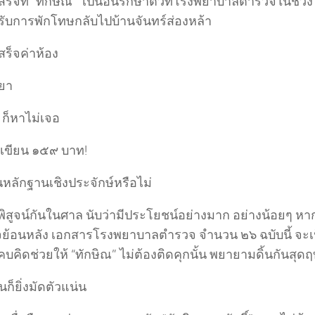
เสร็จที่ “ทักษิณ” ไปนอนรักษาตัวที่โรงพยาบาลตำรวจในช่วง
้รับการพักโทษกลับไปบ้านจันทร์ส่องหล้า
สร็จค่าห้อง
ายา
 ก็หาไม่เจอ
จเขียน ๑๕๙ บาท!
็นหลักฐานเชิงประจักษ์หรือไม่
พิสูจน์กันในศาล นับว่ามีประโยชน์อย่างมาก อย่างน้อยๆ หา
จย้อนหลัง เอกสารโรงพยาบาลตำรวจ จำนวน ๒๖ ฉบับนี้ จะเป็น
คิดช่วยให้ “ทักษิณ” ไม่ต้องติดคุกนั้น พยายามดิ้นกันสุดฤท
ิ้นก็ยิ่งมัดตัวแน่น