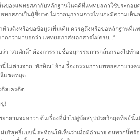
็นของแพทยสภากับหลักฐานในคดีที่แพทยสภาใช้ประกอบควา
พทยสภาเป็นผู้ชี้ขาด ไม่ว่าอนุกรรมการไหนจะมีความเห็นอ
ถ้าท้วงติงหรือขอข้อมูลเพิ่มเติม ควรดูถึงหรือขอหลักฐานที
 มากกว่ามาบอกว่า แพทยสภาส่งเอกสารไม่ครบ…”
บว่า “สมศักดิ์” ต้องการรายชื่ออนุกรรมการกลั่นกรองไปทำ
ยานี้ไม่ต่างจาก “ทักษิณ” อ้างเรื่้องกรรมการแพทยสภาบางค
ณีแชตหลุด
ะดิสเครดิต
ู่!
ยายามจะหาว่า ต้นเรื่องที่นำไปสู่ข้อสรุปป่วยวิกฤตทิพย์นั้น
่บริสุทธิ์แบบนี้ สะท้อนให้เห็นว่าเมื่อมีอำนาจ คนพวกนี้พร