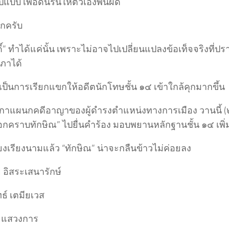
ปแบบ เพื่อดิ้นรนให้ตัวเองพ้นผิด
กครับ
ิ์” ทำได้แค่นั้น เพราะไม่อาจไปเปลี่ยนแปลงข้อเท็จจริงที่ป
ภาได้
เป็นการเรียกแขกให้อดีตนักโทษชั้น ๑๔ เข้าใกล้คุกมากขึ้น
ฎีกาแผนกคดีอาญาของผู้ดำรงตำแหน่งทางการเมือง วานนี้ 
อกคราบทักษิณ” ไปยื่นคำร้อง มอบพยานหลักฐานชั้น ๑๔ เพิ่
สียงเรียงนามแล้ว “ทักษิณ” น่าจะกลืนข้าวไม่ค่อยลง
 อิสระเสนารักษ์
ทธ์ เตมียเวส
 แสวงการ