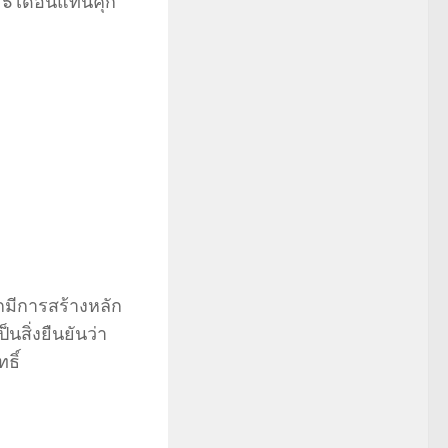
 ๖ เดือนแทนคุก
กมีการสร้างหลัก
สิ่งยืนยันว่า
ธิ์