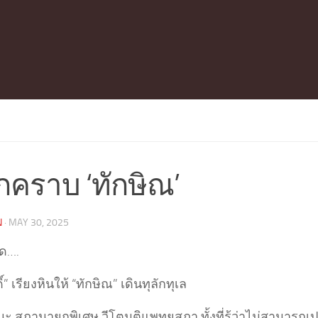
กคราบ ‘ทักษิณ’
N
·
MAY 30, 2025
ด….
์” เรียงหินให้ “ทักษิณ” เดินทุลักทุเล
ะ สภานายกพิเศษ วีโตมติแพทยสภา ทั้งที่รู้ว่าไม่สามารถเปล