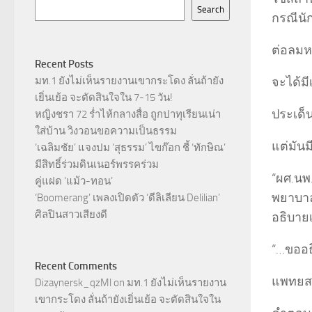
Search
กรณีนั
ต่อลมหา
Recent Posts
จะได้ม
มท.1 ยังไม่เห็นรายงานเขากระโดง ลั่นถ้ายัง
เยิ่นเย้อ จะตัดสินใจใน 7-15 วัน!
ประเด็น
หญิงชรา 72 ร่ำไห้กลางสื่อ ถูกปาทุเรียนเน่า
ใส่บ้าน วิงวอนขอความเป็นธรรม
แต่มันม
‘เฉลิมชัย’ แจงปม ‘สุธรรม’ ไขก๊อก ชี้ ‘ทักษิณ’
มีสิทธิ์ร่วมดินเนอร์พรรคร่วม
“ผศ.นพ
คู่แฝด ‘แม้ว-ทอน’
พยาบาล
‘Boomerang’ เพลงเปิดตัว ‘ดีลิเลียน Delilian’
ศิลปินสาวเสียงดี
อธิบายเร
“…ขออธิ
Recent Comments
แพทยสภ
Dizaynersk_qzMl
on
มท.1 ยังไม่เห็นรายงาน
เขากระโดง ลั่นถ้ายังเยิ่นเย้อ จะตัดสินใจใน