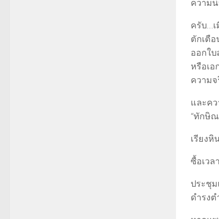
ความน่
ครับ…เ
ตักเตื
ออกใบส
หรือเอ
ความจริ
และความ
“ทักษิณ
เรียงหิ
ซื้อเวล
ประชุม
ดำรงตำ