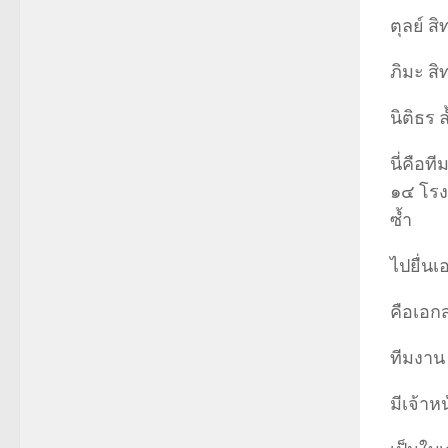
ตุลย์ ส
ภิมะ สิ
นิติธร 
นี่คือท
๑๔ โรง
ซ
ไปยื่น
คือเอก
ทีมงาน
มีเจ้าห