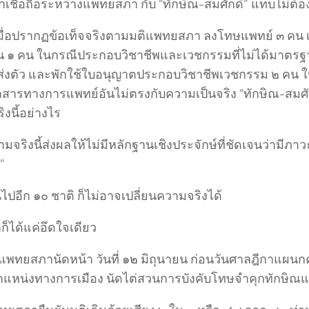
าเชื่อถือระหว่างแพทยสภา กับ “ทักษิณ-สมศักดิ์” แทบไม่ต
มื่อปรากฏข้อเท็จจริงตามมติแพทยสภา ลงโทษแพทย์ ๓ คน เ
อน ๑ คน ในกรณีประกอบวิชาชีพและเวชกรรมที่ไม่ได้มาตรฐา
่งตัว และพักใช้ใบอนุญาตประกอบวิชาชีพเวชกรรม ๒ คน ใน
กสารทางการแพทย์อันไม่ตรงกับความเป็นจริง “ทักษิณ-สมศักด
งนี้อย่างไร
จริงนี้ส่งผลให้ไม่มีหลักฐานเชิงประจักษ์ที่ชัดเจนว่ามีภาวะ
”
นไปอีก ๑๐ ชาติ ก็ไม่อาจเปลี่ยนความจริงได้
าก็ได้แค่อึดใจเดียว
แพทยสภานัดหน้า วันที่ ๑๒ มิถุนายน ก่อนวันศาลฎีกาแผนก
แหน่งทางการเมือง นัดไต่สวนการบังคับโทษจำคุกทักษิณแค