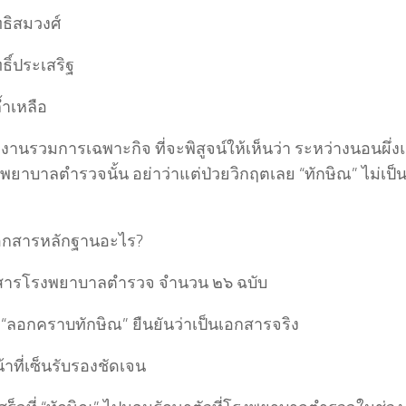
ิทธิสมวงศ์
ทธิ์ประเสริฐ
ล้ำเหลือ
ีมงานรวมการเฉพาะกิจ ที่จะพิสูจน์ให้เห็นว่า ระหว่างนอนผึ่งแอ
พยาบาลตำรวจนั้น อย่าว่าแต่ป่วยวิกฤตเลย “ทักษิณ” ไม่เป็
้ำ
เอกสารหลักฐานอะไร?
สารโรงพยาบาลตำรวจ จำนวน ๒๖ ฉบับ
 “ลอกคราบทักษิณ” ยืนยันว่าเป็นเอกสารจริง
น้าที่เซ็นรับรองชัดเจน