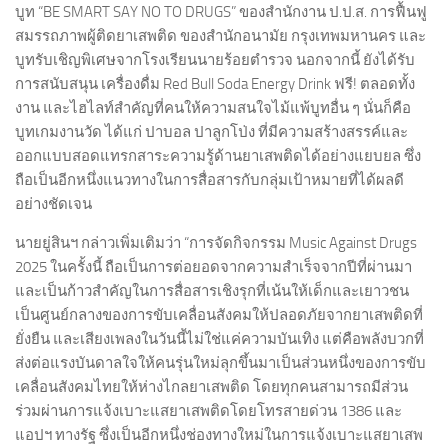
บูท “BE SMART SAY NO TO DRUGS” ของสำนักงาน ป.ป.ส. การฟื้นฟู
สมรรถภาพผู้ติดยาเสพติด ของสำนักอนามัย กรุงเทพมหานคร และ
บูทรับเชิญพิเศษจากโรงเรียนนายร้อยตำรวจ นอกจากนี้ ยังได้รับ
การสนับสนุน เครื่องดื่ม Red Bull Soda Energy Drink ฟรี! ตลอดทั้ง
งาน และไฮไลท์สำคัญที่คนให้ความสนใจไม้แพ้บูทอื่น ๆ นั่นก็คือ
บูทเกมงานวัด ได้แก่ ปาบอล ปาลูกโป่ง ที่มีความสร้างสรรค์และ
ออกแบบสอดแทรกสาระความรู้ด้านยาเสพติดได้อย่างแยบยล ซึ่ง
ถือเป็นอีกหนึ่งแนวทางในการสื่อสารกับกลุ่มเป้าหมายที่ได้ผลดี
อย่างชัดเจน
นายยู่สินฯ กล่าวเพิ่มเติมว่า “การจัดกิจกรรม Music Against Drugs
2025 ในครั้งนี้ ถือเป็นการต่อยอดจากความสำเร็จจากปีที่ผ่านมา
และเป็นก้าวสำคัญในการสื่อสารเชิงรุกที่เน้นให้เด็กและเยาวชน
เป็นศูนย์กลางของการขับเคลื่อนสังคมให้ปลอดภัยจากยาเสพติดที่
ยั่งยืน และเสียงเพลงในวันนี้ไม่ใช่แค่ความบันเทิง แต่คือพลังบวกที่
ส่งต่อแรงบันดาลใจให้คนรุ่นใหม่ลุกขึ้นมาเป็นส่วนหนึ่งของการขับ
เคลื่อนสังคมไทยให้ห่างไกลยาเสพติด โดยทุกคนสามารถมีส่วน
ร่วมผ่านการแจ้งเบาะแสยาเสพติดโดยโทรสายด่วน 1386 และ
แอปฯ ทางรัฐ ซึ่งเป็นอีกหนึ่งช่องทางใหม่ในการแจ้งเบาะแสยาเสพ