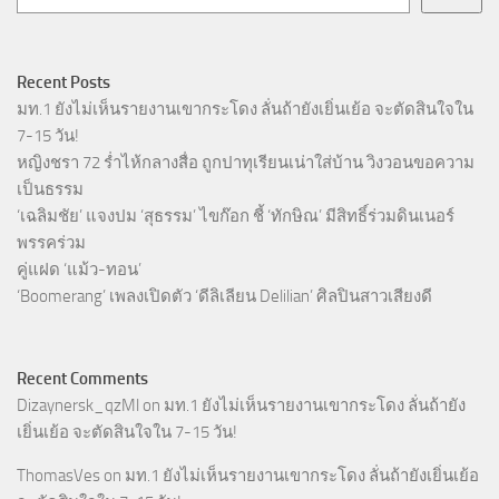
Recent Posts
มท.1 ยังไม่เห็นรายงานเขากระโดง ลั่นถ้ายังเยิ่นเย้อ จะตัดสินใจใน
7-15 วัน!
หญิงชรา 72 ร่ำไห้กลางสื่อ ถูกปาทุเรียนเน่าใส่บ้าน วิงวอนขอความ
เป็นธรรม
‘เฉลิมชัย’ แจงปม ‘สุธรรม’ ไขก๊อก ชี้ ‘ทักษิณ’ มีสิทธิ์ร่วมดินเนอร์
พรรคร่วม
คู่แฝด ‘แม้ว-ทอน’
‘Boomerang’ เพลงเปิดตัว ‘ดีลิเลียน Delilian’ ศิลปินสาวเสียงดี
Recent Comments
Dizaynersk_qzMl
on
มท.1 ยังไม่เห็นรายงานเขากระโดง ลั่นถ้ายัง
เยิ่นเย้อ จะตัดสินใจใน 7-15 วัน!
ThomasVes
on
มท.1 ยังไม่เห็นรายงานเขากระโดง ลั่นถ้ายังเยิ่นเย้อ