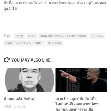
ติดที่สะดวก ปลอดภัย และสามารถเลือกแจ้งแบบไม่ระบุตัวตนของ
ผู้แจ้งได้”
Tags:
Drugs
Music
จดพลงเยาวชนรวมตานภยยาเสพตด
ป.ป.ส.กทม
ผนกกำลงจดกจกรรมคอนเสรต
ลยตอเนอง
YOU MAY ALSO LIKE...
นับถอยหลัง ‘ทักษิณ’
เอาแล้ว ‘จตุพร’ อัดยับ ‘เพื่อ
ไทย’ เล่นทีเผลอแหวกกติกา
JUNE 12, 2025
ชง กม.ขนส่งทางราง เอื้อ