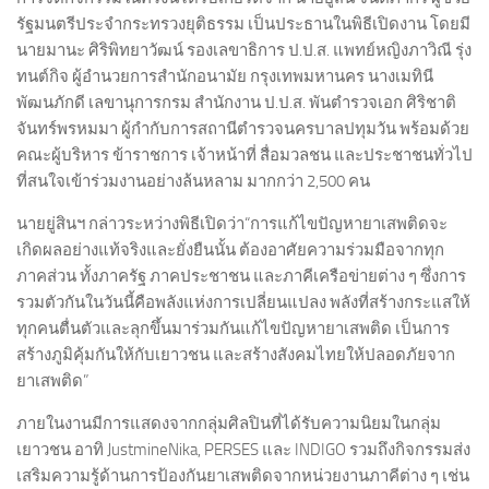
รัฐมนตรีประจำกระทรวงยุติธรรม เป็นประธานในพิธีเปิดงาน โดยมี
นายมานะ ศิริพิทยาวัฒน์ รองเลขาธิการ ป.ป.ส. แพทย์หญิงภาวิณี รุ่ง
ทนต์กิจ ผู้อำนวยการสำนักอนามัย กรุงเทพมหานคร นางเมทินี
พัฒนภักดี เลขานุการกรม สำนักงาน ป.ป.ส. พันตำรวจเอก ศิริชาติ
จันทร์พรหมมา ผู้กำกับการสถานีตำรวจนครบาลปทุมวัน พร้อมด้วย
คณะผู้บริหาร ข้าราชการ เจ้าหน้าที่ สื่อมวลชน และประชาชนทั่วไป
ที่สนใจเข้าร่วมงานอย่างล้นหลาม มากกว่า 2,500 คน
นายยู่สินฯ กล่าวระหว่างพิธีเปิดว่า“การแก้ไขปัญหายาเสพติดจะ
เกิดผลอย่างแท้จริงและยั่งยืนนั้น ต้องอาศัยความร่วมมือจากทุก
ภาคส่วน ทั้งภาครัฐ ภาคประชาชน และภาคีเครือข่ายต่าง ๆ ซึ่งการ
รวมตัวกันในวันนี้คือพลังแห่งการเปลี่ยนแปลง พลังที่สร้างกระแสให้
ทุกคนตื่นตัวและลุกขึ้นมาร่วมกันแก้ไขปัญหายาเสพติด เป็นการ
สร้างภูมิคุ้มกันให้กับเยาวชน และสร้างสังคมไทยให้ปลอดภัยจาก
ยาเสพติด”
ภายในงานมีการแสดงจากกลุ่มศิลปินที่ได้รับความนิยมในกลุ่ม
เยาวชน อาทิ JustmineNika, PERSES และ INDIGO รวมถึงกิจกรรมส่ง
เสริมความรู้ด้านการป้องกันยาเสพติดจากหน่วยงานภาคีต่าง ๆ เช่น