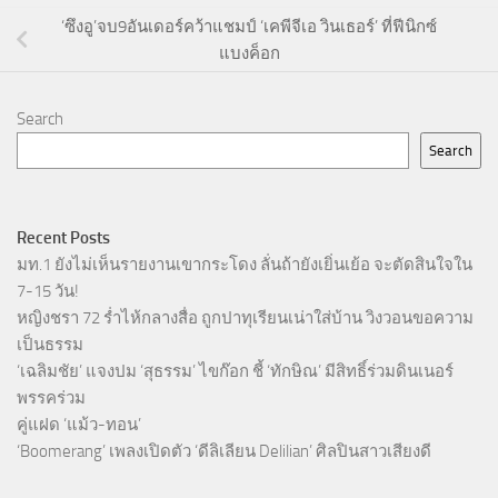
‘ซึงอู’จบ9อันเดอร์คว้าแชมป์ ‘เคพีจีเอ วินเธอร์’ ที่ฟีนิกซ์
แบงค็อก
Search
Search
Recent Posts
มท.1 ยังไม่เห็นรายงานเขากระโดง ลั่นถ้ายังเยิ่นเย้อ จะตัดสินใจใน
7-15 วัน!
หญิงชรา 72 ร่ำไห้กลางสื่อ ถูกปาทุเรียนเน่าใส่บ้าน วิงวอนขอความ
เป็นธรรม
‘เฉลิมชัย’ แจงปม ‘สุธรรม’ ไขก๊อก ชี้ ‘ทักษิณ’ มีสิทธิ์ร่วมดินเนอร์
พรรคร่วม
คู่แฝด ‘แม้ว-ทอน’
‘Boomerang’ เพลงเปิดตัว ‘ดีลิเลียน Delilian’ ศิลปินสาวเสียงดี