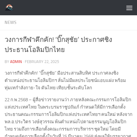
Skip to content
NEWS
วงการกีฬาคึกคัก! ‘บิ๊กสุชัย’ ประกาศชิง
ประธานโอลิมปิกไทย
BY
ADMIN
·
FEBRUARY 22, 2025
วงการกีฬาคึกคัก! “บิ๊กสุชัย” มือประสานสิบทิศ ประกาศลงชิง
ตำแหน่งประธานโอลิมปิกฯ ลั่นไม่มีผลประโยชน์แอบแฝง พร้อม
ทุ่มเทกำลังกาย-ใจ ดันไทย เทียบชั้นระดับโลก
22 ก.พ.2568 – ผู้สื่อข่าวรายงานว่า ภายหลังคณะกรรมการโอลิมปิก
แห่งประเทศไทย ในพระบรมราชูปถัมภ์ กำหนดให้มีการเลือกตั้ง
ประธานคณะกรรมการโอลิมปิกแห่งประเทศไทยฯ คนใหม่ หลังจาก
พล.อ.ประวิตร วงษ์สุวรรณ พ้นตำแหน่งไปตามธรรมนูญโอลิมปิก
ไทย รวมถึงการเลือกตั้งคณะกรรมการบริหารฯ ชุดใหม่ โดยมี
กำหนดจัดการเลือกตั้งในวันที่ 25 มีนาคม 2568 ส่งผลให้บรรยากาศ