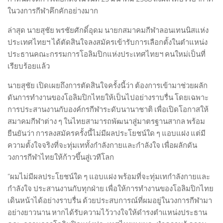
ในวงการกีฬาคึกคักอย่างมาก
ล่าสุด นายสุชัย พรชัยศักดิ์อุดม นายกสมาคมกีฬาลอนเทนนิสแห่ง
ประเทศไทยฯ ได้ตัดสินใจลงสมัครเข้ารับการเลือกตั้งในตำแหน่ง
ประธานคณะกรรมการโอลิมปิกแห่งประเทศไทยฯ คนใหม่เป็นที่
เรียบร้อยแล้ว
นายสุชัย เปิดเผยถึงการตัดสินใจครั้งนี้ว่า ต้องการเข้ามาช่วยผลัก
ดันการทำงานของโอลิมปิกไทยให้เป็นไปอย่างราบรื่น โดยเฉพาะ
การประสานงานกับองค์กรกีฬาระดับนานาชาติ เพื่อเปิดโอกาสให้
สมาคมกีฬาต่าง ๆ ในไทยสามารถพัฒนาสู่มาตรฐานสากล พร้อม
ยืนยันว่า การลงสมัครครั้งนี้ไม่มีผลประโยชน์ใด ๆ แอบแฝง แต่มี
ความตั้งใจจริงที่จะทุ่มเททั้งกำลังกายและกำลังใจ เพื่อผลักดัน
วงการกีฬาไทยให้ก้าวขึ้นสู่เวทีโลก
“ผมไม่มีผลประโยชน์ใด ๆ แอบแฝง พร้อมที่จะทุ่มเทกำลังกายและ
กำลังใจ ประสานงานกับทุกฝ่าย เพื่อให้การทำงานของโอลิมปิกไทย
เดินหน้าได้อย่างราบรื่น ด้วยประสบการณ์ที่ผมอยู่ในวงการกีฬามา
อย่างยาวนาน หากได้รับความไว้วางใจให้ดำรงตำแหน่งประธาน