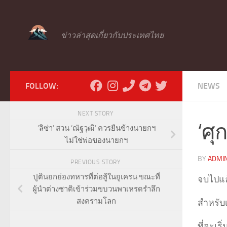
Skip to content
ข่าวล่าสุดเกี่ยวกับประเทศไทย
FOLLOW:
NEWS
NEXT STORY
‘ศุ
‘ลิซ่า’ สวน ‘ณัฐวุฒิ’ ควรยืนข้างนายกฯ
ไม่ใช่พ่อของนายกฯ
BY
ADMI
PREVIOUS STORY
ปูตินยกย่องทหารที่ต่อสู้ในยูเครน ขณะที่
จบไปแล
ผู้นำต่างชาติเข้าร่วมขบวนพาเหรดรำลึก
สงครามโลก
สำหรับ
ที่จะเร