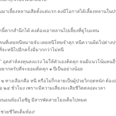
กลับมาเลี้ยงหลานเสียตั้งแต่แรก คงมีโอกาสได้เลี้ยงหลาน
กนี้หากสำนึกได้ คงต้องเอาหลานไปเลี้ยงที่ดูไบแทน
คนที่เคยหนีหมายจับ เคยหนีโทษจำคุก หนีความผิดไปต่างปร
่จะหนีไปอีกครั้งมีมากกว่าไม่หนี
” อุตส่าห์ลงทุนลงแรง ไม่ให้ตัวเองติดคุก จนมีแนวโน้มคนอ
่องยากครับที่จะยอมติดคุก ๑ ปีเป็นอย่างน้อย
ี ๒ ทางเลือกคือ หนี หรือไม่ก็กลายเป็นผู้ป่วยวิกฤตหนัก ต้อ
 ๒๔ ชั่วโมง เพราะมีความเสี่ยงจะเสียชีวิตตลอดเวลา
งนอนห้องไอซียู มีสารพัดสายโยงเต็มไปหมด
ช่วยชีวิตเต็มห้อง!