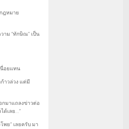
ทีมกฎหมาย
วาม “ทักษิณ” เป็น
หนื่อยแทน
าวล่วง แต่มี
้ออกมาแถลงข่าวต่อ
กได้เลย…”
องโพย” เลยครับ มา