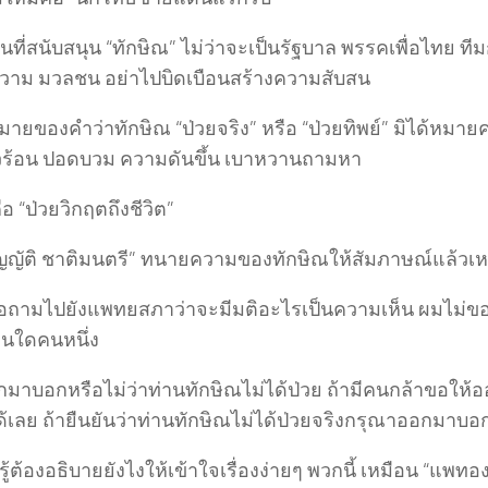
นที่สนับสนุน “ทักษิณ” ไม่ว่าจะเป็นรัฐบาล พรรคเพื่อไทย 
าม มวลชน อย่าไปบิดเบือนสร้างความสับสน
ยของคำว่าทักษิณ “ป่วยจริง” หรือ “ป่วยทิพย์” มิได้หมายค
ัวร้อน ปอดบวม ความดันขึ้น เบาหวานถามหา
ือ “ป่วยวิกฤตถึงชีวิต”
วิญญัติ ชาติมนตรี” ทนายความของทักษิณให้สัมภาษณ์แล้วเ
ถามไปยังแพทยสภาว่าจะมีมติอะไรเป็นความเห็น ผมไม่ขอก้
นใดคนหนึ่ง
กมาบอกหรือไม่ว่าท่านทักษิณไม่ได้ป่วย ถ้ามีคนกล้าขอให
ด้เลย ถ้ายืนยันว่าท่านทักษิณไม่ได้ป่วยจริงกรุณาออกมาบอ
รู้ต้องอธิบายยังไงให้เข้าใจเรื่องง่ายๆ พวกนี้ เหมือน “แพท