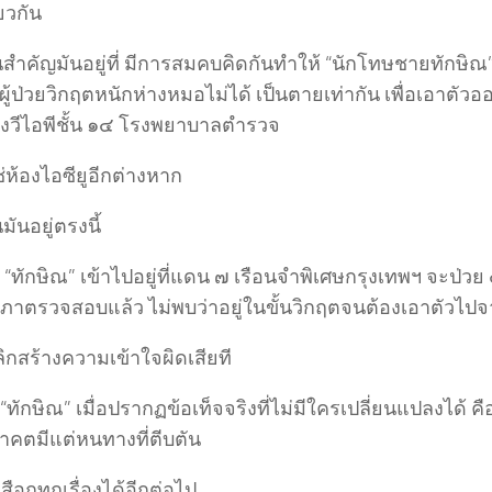
ยวกัน
นสำคัญมันอยู่ที่ มีการสมคบคิดกันทำให้ “นักโทษชายทักษ
็นผู้ป่วยวิกฤตหนักห่างหมอไม่ได้ เป็นตายเท่ากัน เพื่อเอาตั
งวีไอพีชั้น ๑๔ โรงพยาบาลตำรวจ
ใช่ห้องไอซียูอีกต่างหาก
มันอยู่ตรงนี้
ี่ “ทักษิณ” เข้าไปอยู่ที่แดน ๗ เรือนจำพิเศษกรุงเทพฯ จะป่วย
าตรวจสอบแล้ว ไม่พบว่าอยู่ในขั้นวิกฤตจนต้องเอาตัวไปจ
ลิกสร้างความเข้าใจผิดเสียที
“ทักษิณ” เมื่อปรากฏข้อเท็จจริงที่ไม่มีใครเปลี่ยนแปลงได้ คื
นาคตมีแต่หนทางที่ตีบตัน
สือกทุกเรื่องได้อีกต่อไป