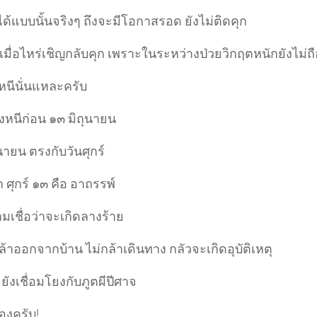
ได้แบบนั้นจริงๆ ถึงจะมีโอกาสรอด ยังไม่ติดคุก
มื่อไหร่เชิญกลับคุก เพราะในระหว่างป่วยวิกฤตหนักยังไม่ถื
หนีนั่นแหละครับ
งหนีก่อน ๑๓ มิถุนายน
นายน ตรงกับวันศุกร์
ก ศุกร์ ๑๓ คือ อาถรรพ์
มเชื่อว่าจะเกิดลางร้าย
้าออกจากบ้าน ไม่กล้าเดินทาง กลัวจะเกิดอุบัติเหตุ
ยังเชื่อมโยงกับภูตผีปีศาจ
งครับ!