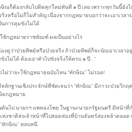
ษิณก็ต้องกลับไปติดคุกใหม่ทันที ๑ ปี เลย เพราะทุกวันนี้ยั
จริงหรือไม่ก็ไม่สำคัญ เนื่องจากกฎหมายบอกว่าจะเอาเว
็นการคุมขังไม่ได้
าใช้กฎหมายราชทัณฑ์ ผลเป็นอย่างไร
้องดูว่าป่วยทิพย์หรือป่วยจริง ถ้าป่วยทิพย์ก็จะนับเอาเวลาอ
ขังไม่ได้ ต้องเอาตัวไปขังจริงให้ครบ ๑ ปี…”
้วไม่ว่าจะใช้กฎหมายฉบับไหน “ทักษิณ” ไม่รอด!
่มีหลักฐานเชิงประจักษ์ที่ชัดเจนว่า “ทักษิณ” มีภาวะป่วยวิกฤต
ผิดกฎหมาย
เป็นต้นไป นายกฯ แพทองโพย ในฐานะนายกรัฐมนตรี มีหน้าที่
่งชาติส่งเจ้าหน้าที่ไปสอดส่องที่บ้านจันทร์ส่องหล้าตลอด ๒
 “ทักษิณ” หลบหนี