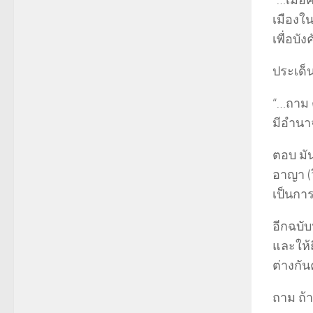
“…เมื่
เมืองใ
เพื่อบ
ประเด็
“…ถาม 
มีอำนา
ตอบ มั
อาญา (ว
เป็นกา
อีกฉบั
และให้ถ
ต่างกัน
ถาม ถ้า