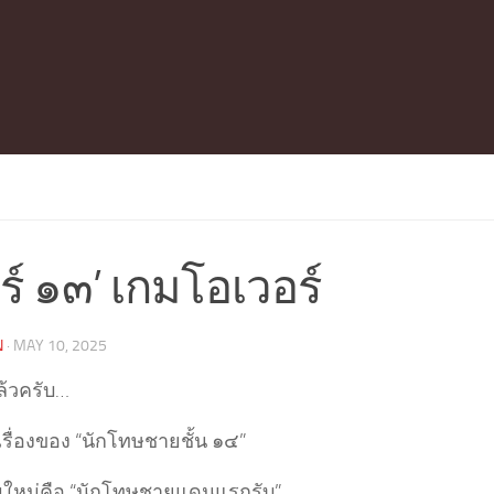
กร์ ๑๓’ เกมโอเวอร์
N
·
MAY 10, 2025
้วครับ…
เรื่องของ “นักโทษชายชั้น ๑๔”
ิ่มใหม่คือ “นักโทษชายแดนแรกรับ”