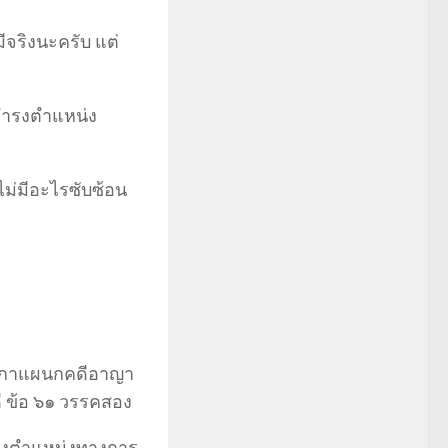
มีจริงนะครับ แต่
้ดำรงตำแหน่ง
ม่มีอะไรซับซ้อน
ฎีกาแผนกคดีอาญา
ี ข้อ ๖๑ วรรคสอง