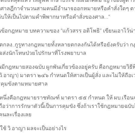
อคดีถึงที่สุดแล้ว ให้ผู้พิพากษาประจำแผนกคดีอาญาของผู้
นศาลฎีกาจำนวนสามคนมีอำนาจออกหมายหรือคำสั่งใดๆ ตา
ังคับให้เป็นไปตามคำพิพากษาหรือคำสั่งของศาล…”
นข้อกฎหมาย บทความของ “แก้วสรร อติโพธิ” เขียนเอาไว้น
ตกลง..กูรูทางกฎหมายทั้งหลายตกลงกันได้หรือยังครับว่า
จส่งนักโทษป่วยไปรักษาที่โรงพยาบาล
นมีกฎหมายสองฉบับ ผูกพันเกี่ยวข้องอยู่ครับ คือกฎหมายวิ
ิ.อาญา) มาตรา ๒๔๖ กำหนดให้ศาลเป็นผู้สั่ง และไม่ให้ถือเว
รคุมขังตามหมายศาล
บหนึ่งคือกฎหมายราชทัณฑ์ มาตรา ๕๕ กำหนด ให้ ผบ.เรือนจำ
ือว่าการรักษาตัวนี้เป็นการคุมขัง ซึ่งถ้าเราใช้กฎหมายฉบั
คนละเรื่องเลย
ใช้ วิ.อาญา ผลจะเป็นอย่างไร