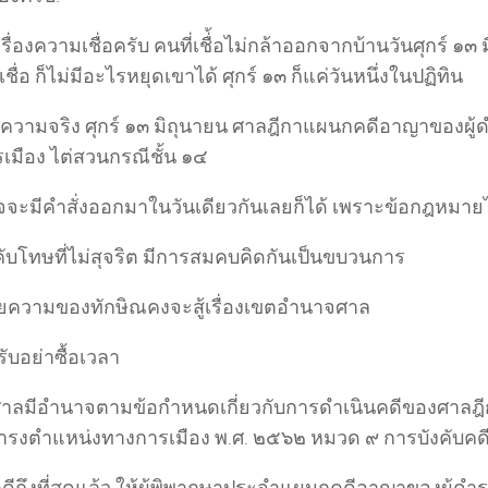
นเรื่องความเชื่อครับ คนที่เชื่้อไม่กล้าออกจากบ้านวันศุกร์ ๑๓ 
่เชื่อ ก็ไม่มีอะไรหยุดเขาได้ ศุกร์ ๑๓ ก็แค่วันหนึ่งในปฏิทิน
าดูความจริง ศุกร์ ๑๓ มิถุนายน ศาลฎีกาแผนกคดีอาญาของผู
เมือง ไต่สวนกรณีชั้น ๑๔
จะมีคำสั่งออกมาในวันเดียวกันเลยก็ได้ เพราะข้อกฎหมายไ
คับโทษที่ไม่สุจริต มีการสมคบคิดกันเป็นขบวนการ
ายความของทักษิณคงจะสู้เรื่องเขตอำนาจศาล
ับอย่าซื้อเวลา
าลมีอำนาจตามข้อกำหนดเกี่ยวกับการดำเนินคดีของศาล
ดำรงตำแหน่งทางการเมือง พ.ศ. ๒๕๖๒ หมวด ๙ การบังคับคด