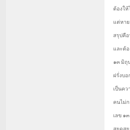
ต้องให้
แต่หายเ
สรุปคือ
และต้อ
๑๓ มิถุ
ฝรั่งบอ
เป็นควา
คนไม่กล
เลข ๑๓ 
สยดสยอ