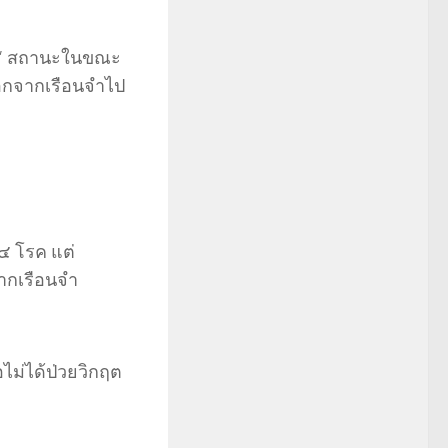
ิณ” สถานะในขณะ
วออกจากเรือนจำไป
 ๔ โรค แต่
ากเรือนจำ
อไม่ได้ป่วยวิกฤต