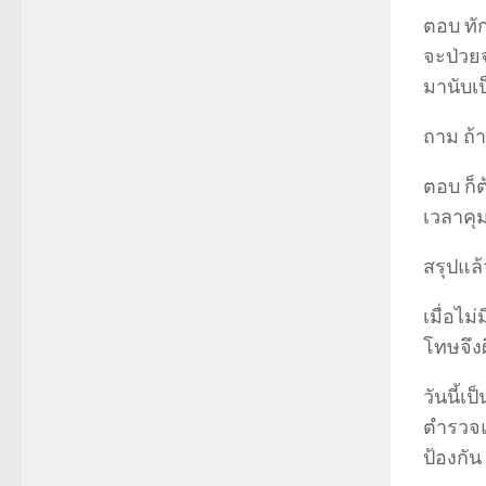
ตอบ ทัก
จะป่วย
มานับเป
ถาม ถ้
ตอบ ก็ต
เวลาคุม
สรุปแล
เมื่อไม
โทษจึง
วันนี้
ตำรวจแห
ป้องกัน