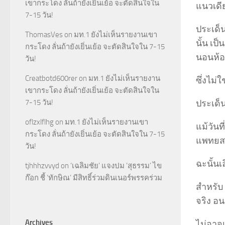
เขากระโดง ลั่นถ้ายังเยิ่นเย้อ จะตัดสินใจใน
แนวเดี
7-15 วัน!
ประเด็
ThomasVes
on
มท.1 ยังไม่เห็นรายงานเขา
นั้น เป
กระโดง ลั่นถ้ายังเยิ่นเย้อ จะตัดสินใจใน 7-15
นอนห้อ
วัน!
Creatbotd600rer
on
มท.1 ยังไม่เห็นรายงาน
ซึ่งไม่
เขากระโดง ลั่นถ้ายังเยิ่นเย้อ จะตัดสินใจใน
ประเด็น
7-15 วัน!
oflzxlflhg
on
มท.1 ยังไม่เห็นรายงานเขา
แม้วันท
กระโดง ลั่นถ้ายังเยิ่นเย้อ จะตัดสินใจใน 7-15
แพทยสภ
วัน!
ฉะนั้นเ
tjhhhzvvyd
on
‘เฉลิมชัย’ แจงปม ‘สุธรรม’ ไข
ก๊อก ชี้ ‘ทักษิณ’ มีสิทธิ์ร่วมดินเนอร์พรรคร่วม
สำหรับ 
จริง อ
Archives
ไม่อาจเ