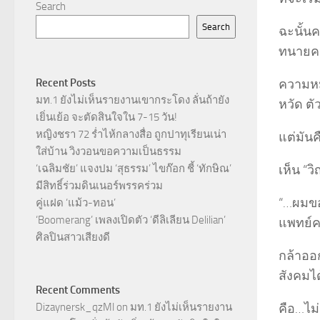
Search
Search
ฉะนั้นค
ทนายคว
ความหมา
Recent Posts
มท.1 ยังไม่เห็นรายงานเขากระโดง ลั่นถ้ายัง
หวัด ต
เยิ่นเย้อ จะตัดสินใจใน 7-15 วัน!
หญิงชรา 72 ร่ำไห้กลางสื่อ ถูกปาทุเรียนเน่า
แต่มันค
ใส่บ้าน วิงวอนขอความเป็นธรรม
เห็น “
‘เฉลิมชัย’ แจงปม ‘สุธรรม’ ไขก๊อก ชี้ ‘ทักษิณ’
มีสิทธิ์ร่วมดินเนอร์พรรคร่วม
“…ผมขอ
คู่แฝด ‘แม้ว-ทอน’
‘Boomerang’ เพลงเปิดตัว ‘ดีลิเลียน Delilian’
แพทย์ค
ศิลปินสาวเสียงดี
กล้าออ
สังคมไ
Recent Comments
คือ…ไม่
Dizaynersk_qzMl
on
มท.1 ยังไม่เห็นรายงาน