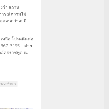
จ้งว่า สถาน
นการณ์ความไม่
อลจนกว่าจะมี
ยเหลือ โปรดติดต่อ
367-3195 – ฝ่าย
กอัครราชทูต ณ
แจงปดทำการ