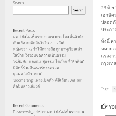
Search
23 มิ.ย
Search
เอกอัค
ปลอดภั
ประกาศ
Recent Posts
มท.1 ยังไม่เห็นรายงานเขากระโดง ลั่นถ้ายัง
ทั้งนี
เยิ่นเย้อ จะตัดสินใจใน 7-15 วัน!
หมายเล
หญิงชรา 72 ร่ำไห้กลางสื่อ ถูกปาทุเรียนเน่า
ใส่บ้าน วิงวอนขอความเป็นธรรม
แรงงาน
‘เฉลิมชัย’ แจงปม ‘สุธรรม’ ไขก๊อก ชี้ ‘ทักษิณ’
กรุงเท
มีสิทธิ์ร่วมดินเนอร์พรรคร่วม
คู่แฝด ‘แม้ว-ทอน’
‘Boomerang’ เพลงเปิดตัว ‘ดีลิเลียน Delilian’
ศิลปินสาวเสียงดี
Tags:
ก
Recent Comments
YOU
Dizaynersk_qzMl
on
มท.1 ยังไม่เห็นรายงาน