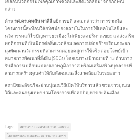
เคลื่อนนวัตกรรมเพื่อคุณภาพชีวิตและสิ่งแวดล้อม” จักรกฤษณ์
กล่าว
ด้าน
รศ.ดร.คมสัน มาลีสี
อธิการบดี สจล. กล่าวว่า การร่วมมือ
โครงการนี้สะท้อนวิสัยทัศน์ของสถาบันในการใช้เทคโนโลยีและ
นวัตกรรมแก้ไขปัญหาขยะเมือง ไม่เพียงลดปริมาณขยะ แต่ส่งเสริม
พฤติกรรมที่เป็นมิตรต่อสิ่งแวดล้อม ลดการปล่อยก๊าซเรือนกระจก
มุ่งพัฒนานวัตกรรมที่สามารถต่อยอดสู่การใช้จริง ตอบโจทย์เป้า
หมายการพัฒนาที่ยั่งยืน (SDGs) โดยเฉพาะเป้าหมายที่ 13 ด้านการ
รับมือการเปลี่ยนแปลงสภาพภูมิอากาศ พร้อมเสริมสร้างบุคลากรที่
สามารถสร้างคุณค่าให้กับสังคมและสิ่งแวดล้อมในระยะยาว
สถานีขยะอัจฉริยะย่านปุณณวิถีเปิดให้บริการแล้ว ชวนชาวปุณณ
วิถีและคนกรุงเทพฯ ร่วมโครงการเพื่อลดปัญหาขยะล้นเมือง
Tags:
สถานขยะอจฉรยะยานปณณวถ
โมเดลทดลองเมองนวตกรรมกรงเทพฯ