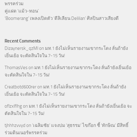
พรรคร่วม
คู่แฝด ‘แม้ว-ทอน’
‘Boomerang’ เพลงเปิดตัว ‘ดีลิเลียน Delilian’ ศิลปินสาวเสียงดี
Recent Comments
Dizaynersk_qzMl
on
มท.1 ยังไม่เห็นรายงานเขากระโดง ลั่นถ้ายัง
เยิ่นเย้อ จะตัดสินใจใน 7-15 วัน!
ThomasVes
on
มท.1 ยังไม่เห็นรายงานเขากระโดง ลั่นถ้ายังเยิ่นเย้อ
จะตัดสินใจใน 7-15 วัน!
Creatbotd600rer
on
มท.1 ยังไม่เห็นรายงานเขากระโดง ลั่นถ้ายัง
เยิ่นเย้อ จะตัดสินใจใน 7-15 วัน!
oflzxlflhg
on
มท.1 ยังไม่เห็นรายงานเขากระโดง ลั่นถ้ายังเยิ่นเย้อ จะ
ตัดสินใจใน 7-15 วัน!
tjhhhzvvyd
on
‘เฉลิมชัย’ แจงปม ‘สุธรรม’ ไขก๊อก ชี้ ‘ทักษิณ’ มีสิทธิ์
ร่วมดินเนอร์พรรคร่วม