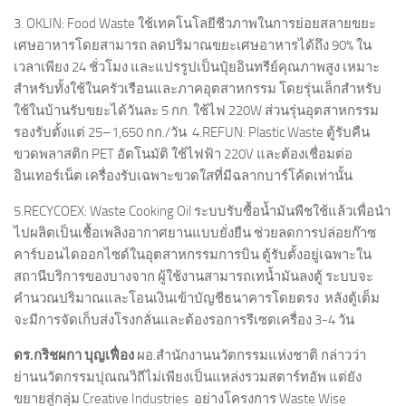
3. OKLIN: Food Waste ใช้เทคโนโลยีชีวภาพในการย่อยสลายขยะ
เศษอาหารโดยสามารถ ลดปริมาณขยะเศษอาหารได้ถึง 90% ใน
เวลาเพียง 24 ชั่วโมง และแปรรูปเป็นปุ๋ยอินทรีย์คุณภาพสูง เหมาะ
สำหรับทั้งใช้ในครัวเรือนและภาคอุตสาหกรรม โดยรุ่นเล็กสำหรับ
ใช้ในบ้านรับขยะได้วันละ 5 กก. ใช้ไฟ 220W ส่วนรุ่นอุตสาหกรรม
รองรับตั้งแต่ 25–1,650 กก./วัน 4.REFUN: Plastic Waste ตู้รับคืน
ขวดพลาสติก PET อัตโนมัติ ใช้ไฟฟ้า 220V และต้องเชื่อมต่อ
อินเทอร์เน็ต เครื่องรับเฉพาะขวดใสที่มีฉลากบาร์โค้ดเท่านั้น
5.RECYCOEX: Waste Cooking Oil ระบบรับซื้อน้ำมันพืชใช้แล้วเพื่อนำ
ไปผลิตเป็นเชื้อเพลิงอากาศยานแบบยั่งยืน ช่วยลดการปล่อยก๊าซ
คาร์บอนไดออกไซด์ในอุตสาหกรรมการบิน ตู้รับตั้งอยู่เฉพาะใน
สถานีบริการของบางจาก ผู้ใช้งานสามารถเทน้ำมันลงตู้ ระบบจะ
คำนวณปริมาณและโอนเงินเข้าบัญชีธนาคารโดยตรง หลังตู้เต็ม
จะมีการจัดเก็บส่งโรงกลั่นและต้องรอการรีเซตเครื่อง 3-4 วัน
ดร.กริชผกา บุญเฟื่อง
ผอ.สำนักงานนวัตกรรมแห่งชาติ กล่าวว่า
ย่านนวัตกรรมปุณณวิถีไม่เพียงเป็นแหล่งรวมสตาร์ทอัพ แต่ยัง
ขยายสู่กลุ่ม Creative Industries อย่างโครงการ Waste Wise