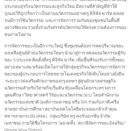
ประกอบธุรกิจนวัตกรรมและธุรกิจใหม่ มีสถานที่สำคัญที่ทำให้
ปุณณวิถีถูกเรียกว่า เป็นย่านนวัตกรรมอย่างทรู ดิจิทัล พาร์ค ตลอด
จนมีการใช้นวัตกรรม และการจัดการร่วมกันของชุมชนในพื้นที่
อย่างชัดเจน รวมทั้งร่วมรังสรรค์นวัตกรรมให้ตรงความต้องการของ
คนภายในย่าน
การจัดการขยะเป็นอีกวาระใหญ่ ซึ่งชุมชนต้องการลดปริมาณขยะ
ลงเหลือศูนย์ด้วยนวัตกรรมใหม่ๆ นำมาสู่การ ทดลองนวัตกรรมตู้รับ
ขยะ 5 ประเภท ติดตั้งที่ทรู ดิจิทัล พาร์ค เพิ่มพื้นที่รองรับการทิ้งขยะ
อย่างเหมาะสม พร้อมเปิดโอกาสให้กลุ่มธุรกิจนวัตกรรมการจัดการ
ขยะของผู้ประกอบการไทยขยายโมเดลธุรกิจให้เติบโตอย่างยั่งยืน
ระยะยาวส่งเสริมศักยภาพของกรุงเทพฯ สู่ศูนย์กลางเศรษฐกิจ
นวัตกรรมสำหรับวิสาหกิจเริ่มต้น ขับเคลื่อนโดยกระทรวงการ
อุดมศึกษา วิทยาศาสตร์ วิจัยและนวัตกรรม (อว
.
) โดยสำนักงาน
นวัตกรรมแห่งชาติ (องค์การมหาชน) หรือ NIA ร่วมกับภาคีเครือ
ข่ายสถาบันการศึกษา สถาบันเทคโนโลยีพระจอมเกล้าเจ้าคุณ
ทหารลาดกระบัง (สจล.) กลุ่มบริษัท ทรู คอร์ปอเรชั่น จำกัด
(มหาชน) ภายใต้ชื่อโครงการ “ฉลาดทิ้ง : สถานีจัดการขยะอัจฉริยะ”
(Waste Wise Station)