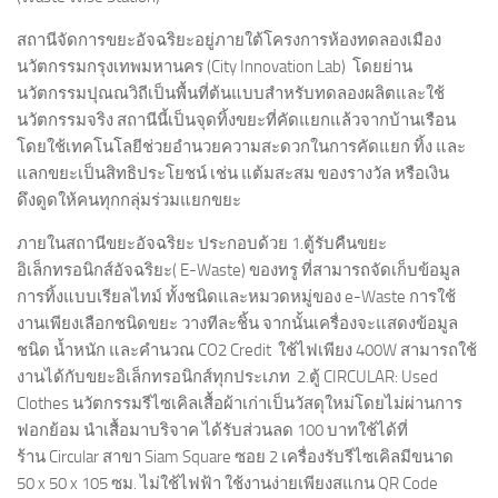
สถานีจัดการขยะอัจฉริยะอยู่ภายใต้โครงการห้องทดลองเมือง
นวัตกรรมกรุงเทพมหานคร (City Innovation Lab) โดยย่าน
นวัตกรรมปุณณวิถีเป็นพื้นที่ต้นแบบสำหรับทดลองผลิตและใช้
นวัตกรรมจริง สถานีนี้เป็นจุดทิ้งขยะที่คัดแยกแล้วจากบ้านเรือน
โดยใช้เทคโนโลยีช่วยอำนวยความสะดวกในการคัดแยก ทิ้ง และ
แลกขยะเป็นสิทธิประโยชน์ เช่น แต้มสะสม ของรางวัล หรือเงิน
ดึงดูดให้คนทุกกลุ่มร่วมแยกขยะ
ภายในสถานีขยะอัจฉริยะ ประกอบด้วย 1.ตู้รับคืนขยะ
อิเล็กทรอนิกส์อัจฉริยะ( E-Waste) ของทรู ที่สามารถจัดเก็บข้อมูล
การทิ้งแบบเรียลไทม์ ทั้งชนิดและหมวดหมู่ของ e-Waste การใช้
งานเพียงเลือกชนิดขยะ วางทีละชิ้น จากนั้นเครื่องจะแสดงข้อมูล
ชนิด น้ำหนัก และคำนวณ CO2 Credit ใช้ไฟเพียง 400W สามารถใช้
งานได้กับขยะอิเล็กทรอนิกส์ทุกประเภท 2.ตู้ CIRCULAR: Used
Clothes นวัตกรรมรีไซเคิลเสื้อผ้าเก่าเป็นวัสดุใหม่โดยไม่ผ่านการ
ฟอกย้อม นำเสื้อมาบริจาค ได้รับส่วนลด 100 บาทใช้ได้ที่
ร้าน Circular สาขา Siam Square ซอย 2 เครื่องรับรีไซเคิลมีขนาด
50 x 50 x 105 ซม. ไม่ใช้ไฟฟ้า ใช้งานง่ายเพียงสแกน QR Code