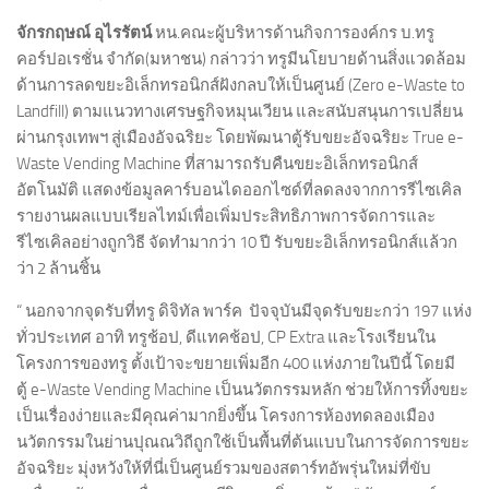
จักรกฤษณ์ อุไรรัตน์
หน.คณะผู้บริหารด้านกิจการองค์กร บ.ทรู
คอร์ปอเรชั่น จำกัด(มหาชน) กล่าวว่า ทรูมีนโยบายด้านสิ่งแวดล้อม
ด้านการลดขยะอิเล็กทรอนิกส์ฝังกลบให้เป็นศูนย์ (Zero e-Waste to
Landfill) ตามแนวทางเศรษฐกิจหมุนเวียน และสนับสนุนการเปลี่ยน
ผ่านกรุงเทพฯ สู่เมืองอัจฉริยะ โดยพัฒนาตู้รับขยะอัจฉริยะ True e-
Waste Vending Machine ที่สามารถรับคืนขยะอิเล็กทรอนิกส์
อัตโนมัติ แสดงข้อมูลคาร์บอนไดออกไซด์ที่ลดลงจากการรีไซเคิล
รายงานผลแบบเรียลไทม์เพื่อเพิ่มประสิทธิภาพการจัดการและ
รีไซเคิลอย่างถูกวิธี จัดทำมากว่า 10 ปี รับขยะอิเล็กทรอนิกส์แล้วก
ว่า 2 ล้านชิ้น
“ นอกจากจุดรับที่ทรู ดิจิทัล พาร์ค ปัจจุบันมีจุดรับขยะกว่า 197 แห่ง
ทั่วประเทศ อาทิ ทรูช้อป, ดีแทคช้อป, CP Extra และโรงเรียนใน
โครงการของทรู ตั้งเป้าจะขยายเพิ่มอีก 400 แห่งภายในปีนี้ โดยมี
ตู้ e-Waste Vending Machine เป็นนวัตกรรมหลัก ช่วยให้การทิ้งขยะ
เป็นเรื่องง่ายและมีคุณค่ามากยิ่งขึ้น โครงการห้องทดลองเมือง
นวัตกรรมในย่านปุณณวิถีถูกใช้เป็นพื้นที่ต้นแบบในการจัดการขยะ
อัจฉริยะ มุ่งหวังให้ที่นี่เป็นศูนย์รวมของสตาร์ทอัพรุ่นใหม่ที่ขับ