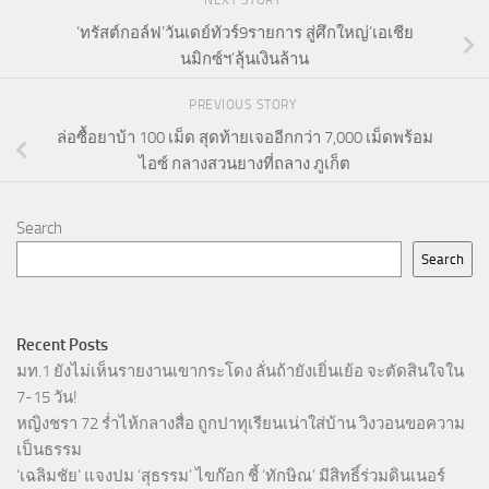
NEXT STORY
‘ทรัสต์กอล์ฟ’วันเดย์ทัวร์9รายการ สู่ศึกใหญ่’เอเชีย
นมิกซ์ฯ’ลุ้นเงินล้าน
PREVIOUS STORY
ล่อซื้อยาบ้า 100 เม็ด สุดท้ายเจออีกกว่า 7,000 เม็ดพร้อม
ไอซ์ กลางสวนยางที่ถลาง ภูเก็ต
Search
Search
Recent Posts
มท.1 ยังไม่เห็นรายงานเขากระโดง ลั่นถ้ายังเยิ่นเย้อ จะตัดสินใจใน
7-15 วัน!
หญิงชรา 72 ร่ำไห้กลางสื่อ ถูกปาทุเรียนเน่าใส่บ้าน วิงวอนขอความ
เป็นธรรม
‘เฉลิมชัย’ แจงปม ‘สุธรรม’ ไขก๊อก ชี้ ‘ทักษิณ’ มีสิทธิ์ร่วมดินเนอร์