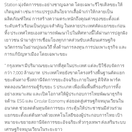
Station มุ่งจัดการขยะอย่างชาญฉลาด โดยเฉพาะรีไซเคิลขยะให้
เกิดมูลค่า เช่น การแปรรูปเส้นใยจากเสื้อผ้าเก่าให้กลายเป็น
ผลิตภัณฑ์ใหม่ การสร้างความตระหนักถึงคุณค่าของขยะตั้งแต่
ระดับครัวเรือนเป็นกุญแจสำคัญ ในหลายประเทศคัดแยกขยะก่อน
ทิ้ง ประเทศไทยเองสามารถพัฒนาไปในทิศทางนี้ได้ผ่านการปลูกฝัง
เยาวชน นำมาสู่การเชื่อมโยงทุกภาคส่วนขับเคลื่อนเศรษฐกิจ
นวัตกรรมในย่านปุณณวิถี ทั้งด้านการลงทุน การบ่มเพาะธุรกิจ และ
การแก้ปัญหาเมือง โดยเฉพาะขยะ
“ กรุงเทพฯ มีปริมาณขยะมากที่สุดในประเทศ แต่ละปีใช้งบจัดการ
กว่า 7,000 ล้านบาท ประเทศไทยยังขาดโครงสร้างพื้นฐานคัดแยก
ขยะต้นทาง ซึ่งสถานีจัดการขยะอัจฉริยะภายในทรู ดิจิทัล พาร์ค
ทดลองนวัตกรรมตู้รับขยะ 5 ประเภท เพื่อเพิ่มพื้นที่รองรับการทิ้ง
อย่างเหมาะสม และเปิดโอกาสให้ผู้ประกอบการไทยพัฒนาธุรกิจ
จด้าน ESG และ Circular Economy ต่อยอดสู่เศรษฐกิจหมุนเวียนใน
อนาคต ช่วยลดต้นทุนจัดการขยะ กระตุ้นให้ประชาชนมีส่วนร่วม
แยกขยะตั้งแต่ต้นทางด้วยเทคโนโลยีของผู้ประกอบการไทย เป้า
หมายจะขยายสถานีจัดการขยะอัจฉริยะทั่วกรุงเทพฯ ส่งเสริมระบบ
เศรษฐกิจหมุนเวียนในระยะยาว