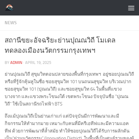
Skip to content
NEWS
สถานีขยะอัจฉริยะย่านปุณณวิถี โมเดล
ทดลองเมืองนวัตกรรมกรุงเทพฯ
BY
ADMIN
·
APRIL 19, 2025
ย่านปุณณวิถี สุขุมวิทตอนปลายของพื้นที่กรุงเทพฯ อยู่ซอยปุณณวิถี
หรือที่รู้จักคุ้นหูในชื่อ ซอยสุขุมวิท 101 บนถนนสุขุมวิท บริเวณปาก
ซอยสุขุมวิท 101 (ปุณณวิถี) และซอยสุขุมวิท 64 ในพื้นที่แขวง
บางจาก และแขวงพระโขนงใต้ เขตพระโขนง ปัจจุบันชื่อ “ปุณณ
วิถี” ใช้เป็นสถานีรถไฟฟ้า BTS
ถึงแม้ปุณณวิถีเป็นย่านเก่าแก่ แต่ปัจจุบันมีการพัฒนาและมี
กิจกรรมให้ทำมากมาย เหมาะกับคนที่มีครีเอทีฟและมีความแอค
ทีฟ ด้วยการพัฒนาที่ล้ำสมัย ทำให้ซอยปุณณวิถีได้รับการผลักดัน
เป็น“ย่านนวัตกรรม” (Innovation District) ในพื้นที่เป็นศูนย์รวมของผู้