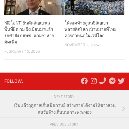
‘ซีอีโอNT’ ยันตัดสัญญาณ
โค้งสุดท้ายสู่สนธิสัญญา
พื้นที่ผิด กม.ฝั่งเมียนมาแล้ว
พลาสติกโลก เป้าหมายที่ไทย
รอคำสั่ง กสทช.-สกมช. หาก
ควรกำหนดในเวทีโลก
ตัดเพิ่ม
NOVEMBER 3, 2024
FEBRUARY 10, 2025
FOLLOW:
NEXT STORY
เริ่มแล้วฤดูกาลเก็บเม็ดกาหยี สร้างรายได้งามให้ชาวสวน
คนรับจ้างเก็บบนเกาะพระทอง
PREVIOUS STORY