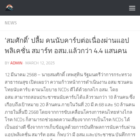
Skip to content
NEWS
‘สมศักดิ์’ ปลื้ม คนนับคาร์บต่อเนื่องผ่านแอป
พลิเคชั่น สมาร์ท อสม.แล้วกว่า 4.4 แสนคน
BY
ADMIN
·
MARCH 12, 2025
12 มีนาคม 2568 – นายสมศักดิ์ เทพสุทิน รัฐมนตรีว่าการกระทรวง
สาธารณสุข เปิดเผยว่า ความก้าวหน้าการดำเนินงาน อสม.ชวนคน
ไทยนับคาร์บ ตามนโยบาย NCDs ดีได้ด้วยกลไก อสม. โดย
อสม.สามารถสอนประชาชนนับคาร์บได้แล้วรวมกว่า 18 ล้านคน ซึ่ง
เกือบถึงเป้าหมาย 20 ล้านคน ภายในวันที่ 20 มี.ค.68 และ 50 ล้านคน
ภายในสิ้นปี 2568 โดยจากการขับเคลื่อนโครงการคนไทยห่างไกล
โรค NCDs ก็สามารถช่วยลดความเสี่ยงจากการเป็นโรค NCDs ได้
เป็นอย่างดี ซึ่งจากการเก็บข้อมูลด้วยการบันทึกผลการนับคาร์บผ่าน
แอปพลิเคชั่น สมาร์ท อสม. ก็พบว่า มี อสม.และประชาชน บันทึกการ