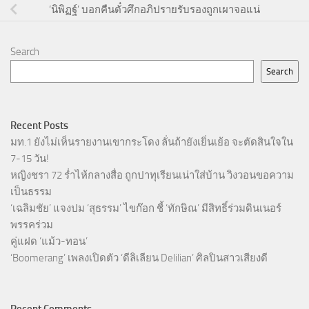
‘นิพิฏฐ์’ บอกคืนตั๋วศึกอภิปรายรับรองถูกเผาจอแน่
Search
Search
Recent Posts
มท.1 ยังไม่เห็นรายงานเขากระโดง ลั่นถ้ายังเยิ่นเย้อ จะตัดสินใจใน
7-15 วัน!
หญิงชรา 72 ร่ำไห้กลางสื่อ ถูกปาทุเรียนเน่าใส่บ้าน วิงวอนขอความ
เป็นธรรม
‘เฉลิมชัย’ แจงปม ‘สุธรรม’ ไขก๊อก ชี้ ‘ทักษิณ’ มีสิทธิ์ร่วมดินเนอร์
พรรคร่วม
คู่แฝด ‘แม้ว-ทอน’
‘Boomerang’ เพลงเปิดตัว ‘ดีลิเลียน Delilian’ ศิลปินสาวเสียงดี
Recent Comments