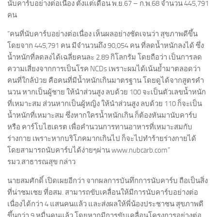
นับคาร์บอย่างต่อเนื่อง ตั้งแต่เดือน พ.ย.67 – ก.พ.68 จำนวน 445,791
คน
“คนที่นับคาร์บอย่างต่อเนื่อง เห็นผลอย่างชัดเจนว่า สุขภาพดีขึ้น
โดยจาก 445,791 คน มีจำนวนถึง 90,054 คน ที่ลดน้ำหนักลงได้ ซึ่ง
น้ำหนักที่ลดลงได้เฉลี่ยคนละ 2.89 กิโลกรัม โดยถือว่า เป็นการลด
ความเสี่ยงจากการเป็นโรค NCDs เพราะผมได้เน้นย้ำมาตลอดว่า
คนที่ใกล้ป่วย คือคนที่มีน้ำหนักเกินมาตรฐาน โดยดูได้จากสูตรคำ
นวน หากเป็นผู้ชาย ให้นำส่วนสูง ลบด้วย 100 จะเป็นตัวเลขน้ำหนัก
ที่เหมาะสม ส่วนหากเป็นผู้หญิง ให้นำส่วนสูง ลบด้วย 110 ก็จะเป็น
น้ำหนักที่เหมาะสม ซึ่งหากใครน้ำหนักเกิน ก็ต้องหันมานับคาร์บ
หรือ คาร์โบไฮเดรต เพื่อคำนวนการทานอาหารที่เหมาะสมกับ
ร่างกาย เพราะหากบริโภคมากเกินไป ก็จะไปทำร้ายร่างกายได้
โดยสามารถนับคาร์บได้ง่ายๆผ่าน www.nubcarb.com”
รมว.สาธารณสุข กล่าว
นายสมศักดิ์ เปิดเผยอีกว่า จากผลการบันทึกการนับคาร์บ ถือเป็นสิ่ง
ที่น่าชมเชย ที่อสม. สามารถขับเคลื่อนให้มีการนับคาร์บอย่างต่อ
เนื่องได้กว่า 4 แสนคนแล้ว และส่งผลให้พี่น้องประชาชน สุขภาพดี
ขึ้นกว่า 9 หมื่นคนแล้ว โดยหากมีการขับเคลื่อนโครงการอย่างต่อ