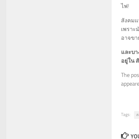
ไฟ!
สังคมแ
เพราะม
อาจขาย
และบางท
อยู่ใน
The po
appeared
Tags:
ส
YOU