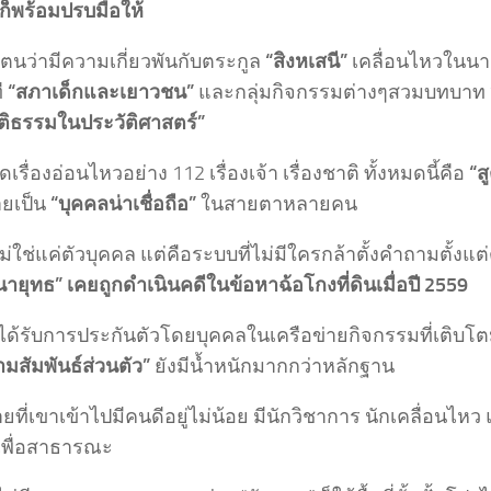
 ก็พร้อมปรบมือให้
งตนว่ามีความเกี่ยวพันกับตระกูล
“สิงหเสนี”
เคลื่อนไหวในนา
ี
“สภาเด็กและเยาวชน”
และกลุ่มกิจกรรมต่างๆสวมบทบาท
ติธรรมในประวัติศาสตร์”
ดเรื่องอ่อนไหวอย่าง 112 เรื่องเจ้า เรื่องชาติ ทั้งหมดนี้คือ
“ส
ยเป็น
“บุคคลน่าเชื่อถือ”
ในสายตาหลายคน
่ใช่แค่ตัวบุคคล แต่คือระบบที่ไม่มีใครกล้าตั้งคำถามตั้งแต่ต้
ายุทธ” เคยถูกดำเนินคดีในข้อหาฉ้อโกงที่ดินเมื่อปี 2559
ังได้รับการประกันตัวโดยบุคคลในเครือข่ายกิจกรรมที่เติบโ
มสัมพันธ์ส่วนตัว”
ยังมีน้ำหนักมากกว่าหลักฐาน
ายที่เขาเข้าไปมีคนดีอยู่ไม่น้อย มีนักวิชาการ นักเคลื่อนไหว แ
พื่อสาธารณะ