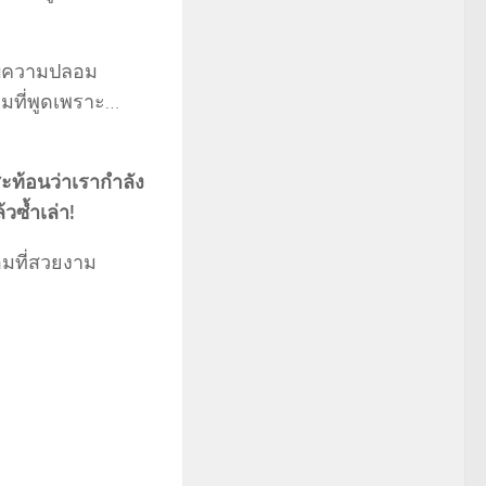
บความปลอม
มที่พูดเพราะ…
สะท้อนว่าเรากำลัง
วซ้ำเล่า!
อมที่สวยงาม