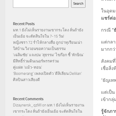
Search
ในอุดม
แชร์ต่อ
Recent Posts
กรณี
“
มท.1 ยังไม่เห็นรายงานเขากระโดง ลั่นถ้ายัง
เยิ่นเย้อ จะตัดสินใจใน 7-15 วัน!
แต่กลา
หญิงชรา 72 ร่ำไห้กลางสื่อ ถูกปาทุเรียนเน่า
มากกว่าส
ใส่บ้าน วิงวอนขอความเป็นธรรม
‘เฉลิมชัย’ แจงปม ‘สุธรรม’ ไขก๊อก ชี้ ‘ทักษิณ’
สังคมที
มีสิทธิ์ร่วมดินเนอร์พรรคร่วม
คู่แฝด ‘แม้ว-ทอน’
เชื่อสิ่งท
‘Boomerang’ เพลงเปิดตัว ‘ดีลิเลียน Delilian’
“ธัญเทพ
ศิลปินสาวเสียงดี
แต่เป็น
เข้ากลุ่
Recent Comments
Dizaynersk_qzMl
on
มท.1 ยังไม่เห็นรายงาน
รู้จักภ
เขากระโดง ลั่นถ้ายังเยิ่นเย้อ จะตัดสินใจใน