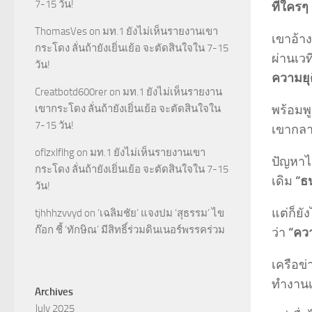
7-15 วัน!
ที่ใครๆ
ThomasVes
on
มท.1 ยังไม่เห็นรายงานเขา
เขาอ้า
กระโดง ลั่นถ้ายังเยิ่นเย้อ จะตัดสินใจใน 7-15
ผ่านเวท
วัน!
ความยุ
Creatbotd600rer
on
มท.1 ยังไม่เห็นรายงาน
พร้อมพู
เขากระโดง ลั่นถ้ายังเยิ่นเย้อ จะตัดสินใจใน
7-15 วัน!
เขากลา
oflzxlflhg
on
มท.1 ยังไม่เห็นรายงานเขา
ปัญหาไม
กระโดง ลั่นถ้ายังเยิ่นเย้อ จะตัดสินใจใน 7-15
เดิม
“ธน
วัน!
แต่ก็ย
tjhhhzvvyd
on
‘เฉลิมชัย’ แจงปม ‘สุธรรม’ ไข
ก๊อก ชี้ ‘ทักษิณ’ มีสิทธิ์ร่วมดินเนอร์พรรคร่วม
ว่า
“ควา
เครือข่
ทำงานเ
Archives
July 2025