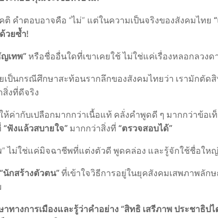
คติ คำตอบอาจคือ “ไม่” แต่ในความเป็นจริงของสังคมไทย
“
ด้วยซ้ำ!
ธัญเทพ”
หรือชื่ออื่นใดที่เขาเคยใช้ ไม่ใช่แค่เรื่องหลอกลวง
ยเป็นกรณีศึกษาสะท้อนรากลึกของสังคมไทยว่า เรามักตัดสินค
ิ่งที่ดีจริง
่ให้ค่ากับเปลือกมากกว่าเนื้อแท้ คลั่งคำพูดดี ๆ มากกว่าข้อเ
ี่
“ฟังแล้วสบายใจ”
มากกว่าสิ่งที่
“ตรวจสอบได้”
” ไม่ใช่แค่มิจฉาชีพที่แต่งตัวดี พูดคล่อง และรู้จักใช้ชื่อให
“นักสร้างตัวตน”
ที่เข้าใจวิธีการอยู่ในยุคสังคมเสพภาพลักษณ
ม
าษาทางการเมืองและรู้ว่าคำอย่าง “สิทธิ เสรีภาพ ประชาธิปไ