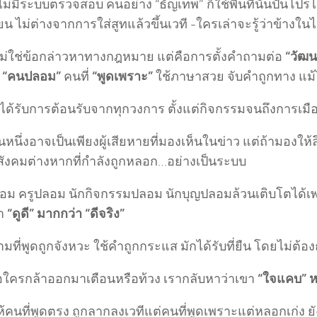
อไม่มีระบบตรวจสอบ คนอย่าง “ธัญเทพ” ก็ใช้พื้นที่นั้นปั้นโปร
น ไม่ต่างจากการใส่สูทแล้วขึ้นเวที -ใครเล่าจะรู้ว่าข้างใน
ี้ไม่ใช่ข้อกล่าวหาทางกฎหมาย แต่คือการตั้งคำถามต่อ
“วัฒ
“คนปลอม”
คนที่
“พูดเพราะ”
ใช้ภาษาสวย จับคำถูกทาง แม้ไม
บได้รับการต้อนรับจากทุกวงการ ตั้งแต่กิจกรรมจนถึงการเมื
นึ่งอาจเป็นเพียงผู้เสียหายที่มองเห็นในข่าว แต่ถ้ามองให้ลึ
งสังคมต่างหากที่กำลังถูกหลอก…อย่างเป็นระบบ
ม ครูปลอม นักกิจกรรมปลอม นักบุญปลอมล้วนเติบโตได้เพ
า
“ดูดี” มากกว่า “ดีจริง”
มที่พูดถูกจังหวะ ใช้คำถูกกระแส มักได้รับที่ยืน โดยไม่ต้อ
ื่อใครกล้าออกมาเตือนหรือท้วง เรากลับหาว่าเขา
“ใจแคบ” หร
้คนที่พูดตรง ถูกลากลงเวทีแต่คนที่พูดเพราะแต่หลอกเก่ง ย