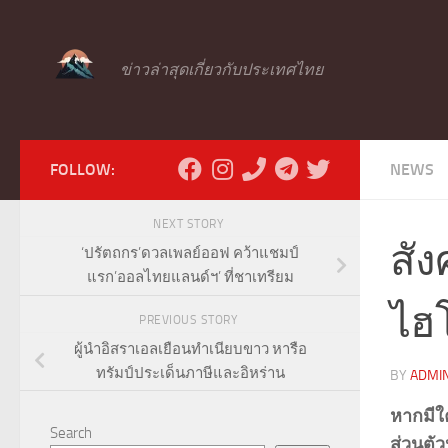
Skip to content
ข่าวล่าสุดเกี่ยวกับประเทศไทย
FOLLOW:
NEWS
NEXT STORY
สัง
‘ปรัตถกร’ดวลเพลย์ออฟ คว้าแชมป์
แรก’ออลไทยแลนด์ฯ’ ที่ชาเทรียม
ไฮ
PREVIOUS STORY
ผู้นำอิสราเอลเยือนทำเนียบขาว หารือ
ทรัมป์ประเด็นภาษีและอิหร่าน
BY
ADMI
หากมีใ
Search
ส่วนตัว