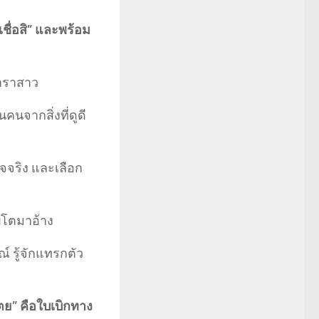
เชื่อสิ” และพร้อม
ดาราสาว
นจากสิ่งที่ดูดี
ท็จจริง และเลือก
ญ่โตมาอ้าง
์ รู้จักแทรกตัว
ตย” คือใบเบิกทาง