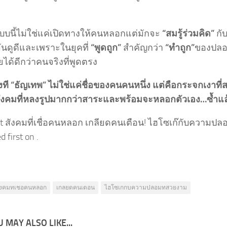
บบนี้ไม่ใช่แค่เปิดทางให้คนหลอกแต่มักจะ
“สมรู้ร่วมคิด”
กั
ันดูดีและเพราะในยุคที่
“พูดถูก”
สำคัญกว่า
“ทำถูก”
ของปลอ
ได้ดีกว่าคนจริงที่พูดตรง
ี “ธัญเทพ” ไม่ใช่แค่ชื่อของคนคนหนึ่ง แต่คือกระจกเงาที่
 สังคมที่หลงรูปมากกว่าสาระและพร้อมจะหลอกตัวเอง…ซ้ำแล้
st สังคมที่เชื่อคนหลอก เกลียดคนเตือน! ไฮโซเก๊กับความปล
 first on .
งคมทเชอคนหลอก
เกลยดคนเตอน
ไฮโซเกกบความปลอมทสวยงาม
 MAY ALSO LIKE...