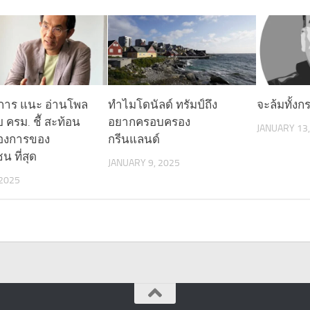
าการ แนะ อ่านโพล
ทำไมโดนัลด์ ทรัมป์ถึง
จะล้มทั้ง
 ครม. ชีั สะท้อน
อยากครอบครอง
JANUARY 13,
องการของ
กรีนแลนด์
 ที่สุด
JANUARY 9, 2025
 2025