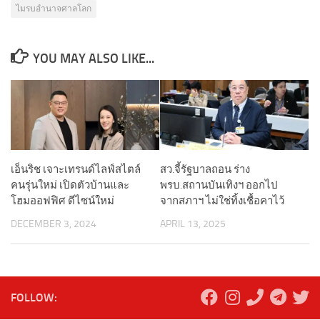
ไมรบอำนาจศาลโลก
YOU MAY ALSO LIKE...
เอ็นริช เจาะเทรนด์ไลฟ์สไตล์
สว.จี้รัฐบาลถอน ร่าง
คนรุ่นใหม่ เปิดตัวบ้านและ
พรบ.สถานบันเทิงฯ ออกไป
โฮมออฟฟิศ ดีไซน์ใหม่
จากสภาฯ ไม่ใช่ทิ้งเชื้อคาไว้
DECEMBER 3, 2024
APRIL 13, 2025
FOLLOW: