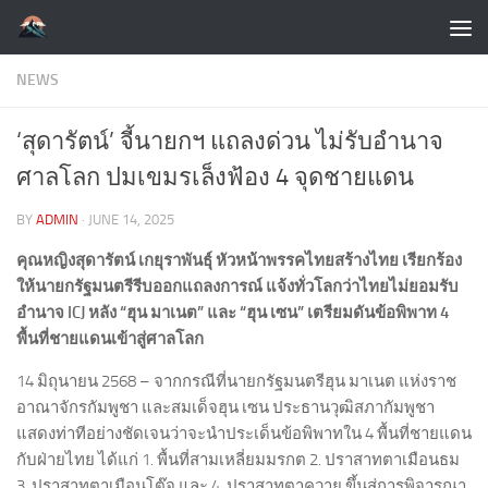
Skip to content
NEWS
‘สุดารัตน์’ จี้นายกฯ แถลงด่วน ไม่รับอำนาจ
ศาลโลก ปมเขมรเล็งฟ้อง 4 จุดชายแดน
BY
ADMIN
·
JUNE 14, 2025
คุณหญิงสุดารัตน์ เกยุราพันธุ์ หัวหน้าพรรคไทยสร้างไทย เรียกร้อง
ให้นายกรัฐมนตรีรีบออกแถลงการณ์ แจ้งทั่วโลกว่าไทยไม่ยอมรับ
อำนาจ ICJ หลัง “ฮุน มาเนต” และ “ฮุน เซน” เตรียมดันข้อพิพาท 4
พื้นที่ชายแดนเข้าสู่ศาลโลก
14 มิถุนายน 2568 – จากกรณีที่นายกรัฐมนตรีฮุน มาเนต แห่งราช
อาณาจักรกัมพูชา และสมเด็จฮุน เซน ประธานวุฒิสภากัมพูชา
แสดงท่าทีอย่างชัดเจนว่าจะนำประเด็นข้อพิพาทใน 4 พื้นที่ชายแดน
กับฝ่ายไทย ได้แก่ 1. พื้นที่สามเหลี่ยมมรกต 2. ปราสาทตาเมือนธม
3. ปราสาทตาเมือนโต๊จ และ 4. ปราสาทตาควาย ขึ้นสู่การพิจารณา