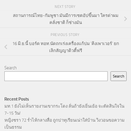
NEXT STORY
สถานการณ์ไทย-กัมพูชา มันมีการเซตอัปขึ้นมา ใครด่าผม
คลั่งชาติ ก็ช่างมัน
PREVIOUS STORY
16 มิ.ย.นี้ บอร์ด ทอท.นัดถกเร่งเครื่องแก้ปม ‘คิงเพาเวอร์’ ยก
เลิกสัญญาดิวตี้ฟรี
Search
Search
Recent Posts
มท.1 ยังไม่เห็นรายงานเขากระโดง ลั่นถ้ายังเยิ่นเย้อ จะตัดสินใจใน
7-15 วัน!
หญิงชรา 72 ร่ำไห้กลางสื่อ ถูกปาทุเรียนเน่าใส่บ้าน วิงวอนขอความ
เป็นธรรม