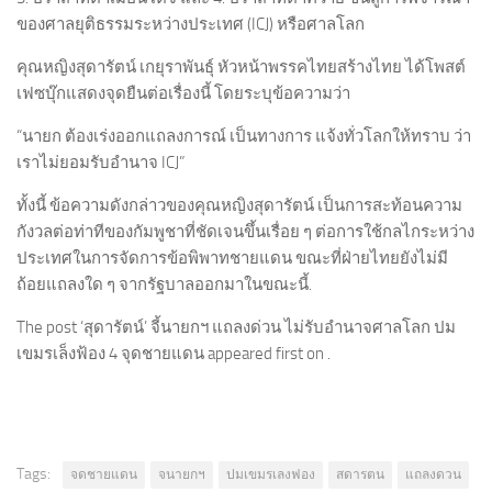
ของศาลยุติธรรมระหว่างประเทศ (ICJ) หรือศาลโลก
คุณหญิงสุดารัตน์ เกยุราพันธุ์ หัวหน้าพรรคไทยสร้างไทย ได้โพสต์
เฟซบุ๊กแสดงจุดยืนต่อเรื่องนี้ โดยระบุข้อความว่า
“นายก ต้องเร่งออกแถลงการณ์ เป็นทางการ แจ้งทั่วโลกให้ทราบ ว่า
เราไม่ยอมรับอำนาจ ICJ”
ทั้งนี้ ข้อความดังกล่าวของคุณหญิงสุดารัตน์ เป็นการสะท้อนความ
กังวลต่อท่าทีของกัมพูชาที่ชัดเจนขึ้นเรื่อย ๆ ต่อการใช้กลไกระหว่าง
ประเทศในการจัดการข้อพิพาทชายแดน ขณะที่ฝ่ายไทยยังไม่มี
ถ้อยแถลงใด ๆ จากรัฐบาลออกมาในขณะนี้.
The post ‘สุดารัตน์’ จี้นายกฯ แถลงด่วน ไม่รับอำนาจศาลโลก ปม
เขมรเล็งฟ้อง 4 จุดชายแดน appeared first on .
Tags:
จดชายแดน
จนายกฯ
ปมเขมรเลงฟอง
สดารตน
แถลงดวน