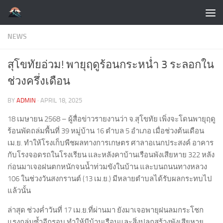
Skip to content
NEWS
สุโขทัยอ่วม! พายุฤดูร้อนกระหน่ำ 3 ระลอกใน
ช่วงครึ่งเดือน
BY
ADMIN
·
APRIL 18, 2025
18 เมษายน 2568 – ผู้สื่อข่าวรายงานว่า จ.สุโขทัย เพิ่งจะโดนพายุฤดู
ร้อนพัดถล่มพื้นที่ 39 หมู่บ้าน 16 ตำบล 5 อำเภอ เมื่อช่วงต้นเดือน
เม.ย. ทำให้โรงเก็บพืชผลทางการเกษตร ศาลาอเนกประสงค์ อาคาร
กับโรงจอดรถในโรงเรียน และหลังคาบ้านเรือนพังเสียหาย 322 หลัง
ก่อนมาเจอฝนตกหนักจนน้ำท่วมขังในบ้าน และบนถนนทางหลวง
106 ในช่วงวันสงกรานต์ (13 เม.ย.) มีหลายตำบลได้รับผลกระทบไป
แล้วนั้น
ล่าสุด ช่วงค่ำวันที่ 17 เม.ย.ที่ผ่านมา ยังมาเจอพายุฝนลมกระโชก
แรงถล่มซ้ำอีกรอบ ทำให้มีบ้านเรือนและสิ่งปลูกสร้างพังเสียหาย