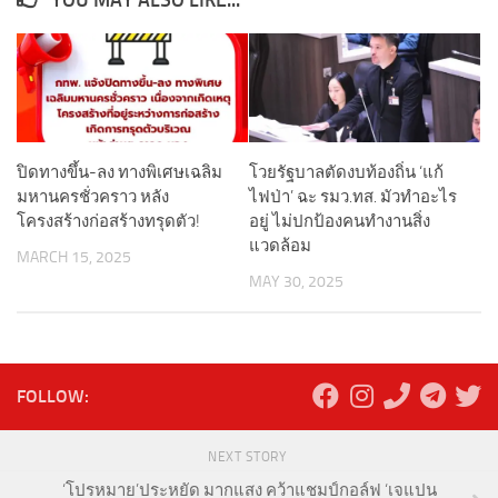
YOU MAY ALSO LIKE...
ปิดทางขึ้น-ลง ทางพิเศษเฉลิม
โวยรัฐบาลตัดงบท้องถิ่น ‘แก้
มหานครชั่วคราว หลัง
ไฟป่า’ ฉะ รมว.ทส. มัวทำอะไร
โครงสร้างก่อสร้างทรุดตัว!
อยู่ ไม่ปกป้องคนทำงานสิ่ง
แวดล้อม
MARCH 15, 2025
MAY 30, 2025
FOLLOW:
NEXT STORY
‘โปรหมาย’ประหยัด มากแสง คว้าแชมป์กอล์ฟ ‘เจแปน