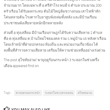
จำนวนมาก โดยเฉพาะที่ อ.ศรีสำโรง พบมี 6 ตำบล ประมาณ 200
ครัวเรือน ได้รับผลกระทบ ต้นไม้ใหญ่ล้มขวางถนน เสาไฟฟ้าหัก
โค่นหลายต้น โรงตากใบยาสูบพังถล่มทั้งหลัง และมีบ้านเรือน
ประชาชนพังเสียหายหนักอีกหลายหลัง
ส่วนที่ อ.ทุ่งเสลี่ยม มีบ้านเรือนราษฎรได้รับความเสียหาย 2 ตำบล
คือ ต.ทุ่งเสลี่ยม ต.บ้านใหม่ไชยมงคล รวม 4 หมู่บ้าน 46 หลังคาเรือน
โดยเจ้าหน้าที่ฝ่ายปกครอง ท้องถิ่น และหน่วยงานเกี่ยวข้อง ได้
ลงพื้นที่สำรวจความเสียหาย เตรียมให้ความช่วยเหลืออย่างเร่งด่วน
The post สุโขทัยอ่วม! พายุฤดูร้อนกระหน่ำ 3 ระลอกในช่วงครึ่ง
เดือน appeared first on .
Tags:
พายฤดรอนกระหนำ
ระลอกในชวงครงเดอน
สโขทยอวม