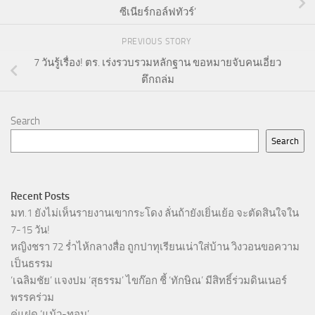
ซีเนียร์กอล์ฟทัวร์’
PREVIOUS STORY
7 วันรู้เรื่อง! ตร. เร่งรวบรวมหลักฐาน ขอหมายจับคนเอี่ยว
ตึกถล่ม
Search
Search
Recent Posts
มท.1 ยังไม่เห็นรายงานเขากระโดง ลั่นถ้ายังเยิ่นเย้อ จะตัดสินใจใน
7-15 วัน!
หญิงชรา 72 ร่ำไห้กลางสื่อ ถูกปาทุเรียนเน่าใส่บ้าน วิงวอนขอความ
เป็นธรรม
‘เฉลิมชัย’ แจงปม ‘สุธรรม’ ไขก๊อก ชี้ ‘ทักษิณ’ มีสิทธิ์ร่วมดินเนอร์
พรรคร่วม
คู่แฝด ‘แม้ว-ทอน’