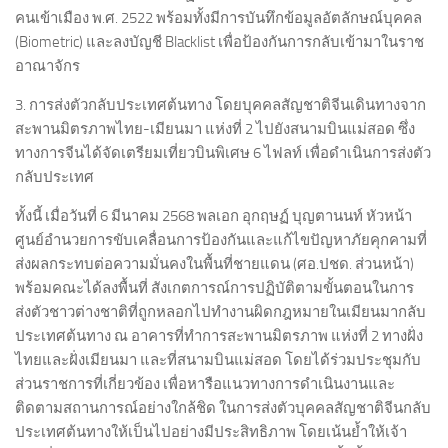
คนเข้าเมือง พ.ศ. 2522 พร้อมทั้งมีการบันทึกข้อมูลอัตลักษณ์บุคคล
(Biometric) และลงบัญชี Blacklist เพื่อป้องกันการกลับเข้ามาในราช
อาณาจักร
3. การส่งตัวกลับประเทศต้นทาง โดยบุคคลสัญชาติจีนเดินทางจาก
สะพานมิตรภาพไทย-เมียนมา แห่งที่ 2 ไปยังสนามบินแม่สอด ซึ่ง
ทางการจีนได้จัดเตรียมเที่ยวบินพิเศษ 6 ไฟลท์ เพื่อดำเนินการส่งตัว
กลับประเทศ
ทั้งนี้ เมื่อวันที่ 6 มีนาคม 2568 พลเอก อุกฤษฏ์ บุญตานนท์ หัวหน้า
ศูนย์อำนวยการขับเคลื่อนการป้องกันและแก้ไขปัญหาภัยคุกคามที่
ส่งผลกระทบต่อความมั่นคงในพื้นที่ชายแดน (ศอ.ปชด. ส่วนหน้า)
พร้อมคณะได้ลงพื้นที่ สังเกตการณ์การปฏิบัติตามขั้นตอนในการ
ส่งตัวชาวต่างชาติที่ถูกหลอกไปทำงานผิดกฎหมายในเมียนมากลับ
ประเทศต้นทาง ณ อาคารที่ทำการสะพานมิตรภาพ แห่งที่ 2 ทางฝั่ง
ไทยและฝั่งเมียนมา และที่สนามบินแม่สอด โดยได้ร่วมประชุมกับ
ส่วนราชการที่เกี่ยวข้อง เพื่อหารือแนวทางการดำเนินงานและ
ติดตามสถานการณ์อย่างใกล้ชิด ในการส่งตัวบุคคลสัญชาติจีนกลับ
ประเทศต้นทางให้เป็นไปอย่างมีประสิทธิภาพ โดยเน้นย้ำให้เจ้า