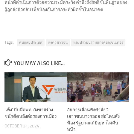
หน้าที่ดำเนินการด้วยความระมัดระวัง คำนึงถึงสิทธิขั้นพื้นฐานของ
ผู้ถูกส่งตัวกลับ เพื่อป้องกันการกระทำผิดซ้ำในอนาคต
Tags:
คนกลบประเทศ
สงตวชาวจน
หลงปราบปรามแกงคอลเซนเตอร
YOU MAY ALSO LIKE...
‘เท้ง’ บีบมือพท. กังขาสร้าง
อัยการเลื่อนฟังคำสั่ง 2
ชนักติดหลังต่อรองการเมือง
เยาวชนบางกลอย ส่อโดนสั่ง
ฟ้อง รัฐบาลแก้ปัญหาไม่คืบ
OCTOBER 21, 2024
หน้า