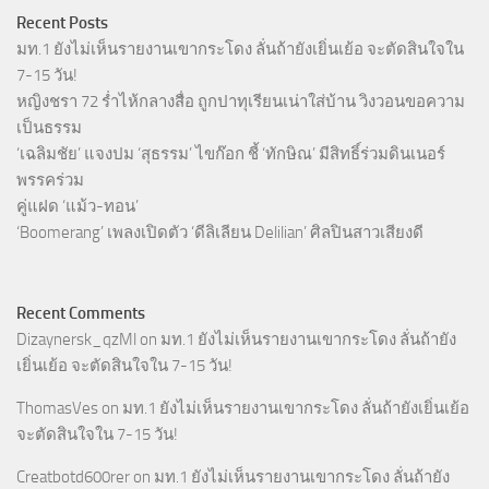
Recent Posts
มท.1 ยังไม่เห็นรายงานเขากระโดง ลั่นถ้ายังเยิ่นเย้อ จะตัดสินใจใน
7-15 วัน!
หญิงชรา 72 ร่ำไห้กลางสื่อ ถูกปาทุเรียนเน่าใส่บ้าน วิงวอนขอความ
เป็นธรรม
‘เฉลิมชัย’ แจงปม ‘สุธรรม’ ไขก๊อก ชี้ ‘ทักษิณ’ มีสิทธิ์ร่วมดินเนอร์
พรรคร่วม
คู่แฝด ‘แม้ว-ทอน’
‘Boomerang’ เพลงเปิดตัว ‘ดีลิเลียน Delilian’ ศิลปินสาวเสียงดี
Recent Comments
Dizaynersk_qzMl
on
มท.1 ยังไม่เห็นรายงานเขากระโดง ลั่นถ้ายัง
เยิ่นเย้อ จะตัดสินใจใน 7-15 วัน!
ThomasVes
on
มท.1 ยังไม่เห็นรายงานเขากระโดง ลั่นถ้ายังเยิ่นเย้อ
จะตัดสินใจใน 7-15 วัน!
Creatbotd600rer
on
มท.1 ยังไม่เห็นรายงานเขากระโดง ลั่นถ้ายัง