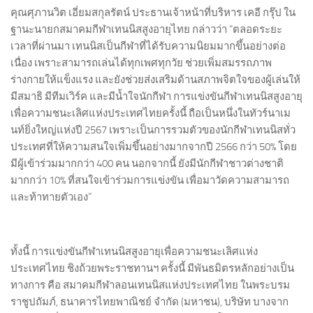
คุณศุภานวิต เอี่ยมสกุลรัตน์ ประธานเจ้าหน้าที่บริหาร เคอี กรุ๊ป ใน
ฐานะนายกสมาคมกีฬาเทนนิสสูงอายุไทย กล่าวว่า “ตลอดระยะ
เวลาที่ผ่านมา เทนนิสเป็นกีฬาที่ได้รับความนิยมมากขึ้นอย่างต่อ
เนื่อง เพราะสามารถเล่นได้ทุกเพศทุกวัย ช่วยเพิ่มสมรรถภาพ
ร่างกายให้แข็งแรง และยังช่วยส่งเสริมด้านสภาพจิตใจของผู้เล่นให้
มีสมาธิ มีทีมเวิร์ค และมีน้ำใจนักกีฬา การแข่งขันกีฬาเทนนิสสูงอายุ
เพื่อความชนะเลิศแห่งประเทศไทยครั้งนี้ ถือเป็นหนึ่งในทัวร์นาเม
นท์ยิ่งใหญ่แห่งปี 2567 เพราะเป็นการรวมตัวของนักกีฬาเทนนิสทั่ว
ประเทศที่ให้ความสนใจเพิ่มขึ้นอย่างมากจากปี 2566 กว่า 50% โดย
มีผู้เข้าร่วมมากกว่า 400 คน นอกจากนี้ ยังมีนักกีฬาชาวต่างชาติ
มากกว่า 10% ที่สนใจเข้าร่วมการแข่งขัน เพื่อมาวัดความสามารถ
และท้าทายตัวเอง”
ทั้งนี้ การแข่งขันกีฬาเทนนิสสูงอายุเพื่อความชนะเลิศแห่ง
ประเทศไทย ชิงถ้วยพระราชทานฯ ครั้งนี้ มีพันธมิตรหลักอย่างเป็น
ทางการ คือ สมาคมกีฬาลอนเทนนิสแห่งประเทศไทย ในพระบรม
ราชูปถัมภ์, ธนาคารไทยพาณิชย์ จำกัด (มหาชน), บริษัท บางจาก