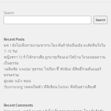
Search
Search
Recent Posts
มท.1 ยังไม่เห็นรายงานเขากระโดง ลั่นถ้ายังเยิ่นเย้อ จะตัดสินใจใน
7-15 วัน!
หญิงชรา 72 ร่ำไห้กลางสื่อ ถูกปาทุเรียนเน่าใส่บ้าน วิงวอนขอความ
เป็นธรรม
‘เฉลิมชัย’ แจงปม ‘สุธรรม’ ไขก๊อก ชี้ ‘ทักษิณ’ มีสิทธิ์ร่วมดินเนอร์
พรรคร่วม
คู่แฝด ‘แม้ว-ทอน’
‘Boomerang’ เพลงเปิดตัว ‘ดีลิเลียน Delilian’ ศิลปินสาวเสียงดี
Recent Comments