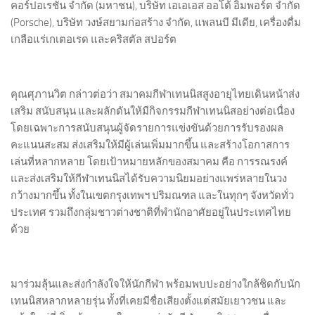
คอร์ปอเรชั่น จำกัด (มหาชน), บริษัท เอเอเอส ออโต้ อิมพอร์ต จำกัด
(Porsche), บริษัท วงษ์สยามก่อสร้าง จำกัด, แพลนบี มีเดีย, เครื่องดื่ม
เกลือแร่เกเตอเรด และคริสตัล สปอร์ต
คุณศุภานวิต กล่าวต่อว่า สมาคมกีฬาเทนนิสสูงอายุไทยเดินหน้าส่ง
เสริม สนับสนุน และผลักดันให้มีกิจกรรมกีฬาเทนนิสอย่างต่อเนื่อง
โดยเฉพาะการสนับสนุนผู้จัดรายการแข่งขันด้วยการรับรองผล
คะแนนสะสม ส่งเสริมให้มีผู้เล่นเพิ่มมากขึ้น และสร้างโอกาสการ
เล่นที่หลากหลาย โดยเป้าหมายหลักของสมาคม คือ การรณรงค์
และส่งเสริมให้กีฬาเทนนิสได้รับความนิยมอย่างแพร่หลายในวง
กว้างมากขึ้น ทั้งในเขตกรุงเทพฯ ปริมณฑล และในทุกๆ จังหวัดทั่ว
ประเทศ รวมถึงกลุ่มชาวต่างชาติที่พำนักอาศัยอยู่ในประเทศไทย
ด้วย
มาร่วมลุ้นและส่งกำลังใจให้นักกีฬา พร้อมพบปะอย่างใกล้ชิดกับนัก
เทนนิสหลากหลายรุ่น ทั้งที่เคยมีชื่อเสียงตั้งแต่สมัยเยาวชน และ