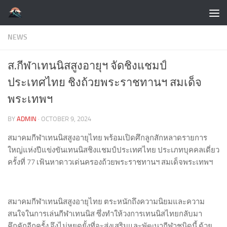
Skip to content
NEWS
ส.กีฬาเทนนิสสูงอายุฯ จัดชิงแชมป์
ประเทศไทย ชิงถ้วยพระราชทานฯ สมเด็จ
พระเทพฯ
BY
ADMIN
·
OCTOBER 9, 2024
สมาคมกีฬาเทนนิสสูงอายุไทย พร้อมเปิดศึกลูกสักหลาดรายการ
ใหญ่แห่งปีแข่งขันเทนนิสชิงแชมป์ประเทศไทย ประเภทบุคคลเดี่ยว
ครั้งที่ 77 เฟ้นหาดาวเด่นครองถ้วยพระราชทานฯ สมเด็จพระเทพฯ
สมาคมกีฬาเทนนิสสูงอายุไทย ตระหนักถึงความนิยมและความ
สนใจในการเล่นกีฬาเทนนิส ซึ่งทำให้วงการเทนนิสไทยกลับมา
คึกคักอีกครั้ง จึงไม่หยุดยั้งที่จะส่งเสริมและพัฒนากีฬาชนิดนี้ ด้วย