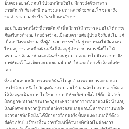
ขั้นตอนอย่างไร คนไข้ป่วยหนักหรือไม่ มีการส่งตัวมาจาก
ราชทัณฑ์(เรือนจำพิเศษกรุงเทพมหานคร)ด้วยรถอะไร จนมาถึง
รพ.ตำรวจ มาอย่างไร ใครเป็นคนสั่งการ
ยอมรับอย่างหนึ่งว่าที่ราชทัณฑ์ เห็นมีการให้การว่า หมอไม่ได้ตรวจ
ต้องรีบส่งตัวเลย โดยอ้างว่าจะเป็นอันตรายต่อผู้ป่วย จึงรีบส่งไป แต่
เมื่อมาถึงรพ.ตำรวจ ซึ่งผู้อำนวยการรพ.ไม่อยู่ เพราะคงไม่มีผอ.คน
ไหนอยู่เวรตอนเที่ยงคืนครึ่ง ก็ต้องดูผู้อำนวยการเวร ซึ่งก็ไม่ได้
ตรวจเอง ต้องส่งห้องฉุกเฉิน ซึ่งผมพูดมาตลอดว่าไม่มีใครตรวจ ฝั่ง
ราชทัณฑ์ก็ไม่ได้ตรวจ ผอ.ตอนนั้นก็สั่งให้แอดมิทฯ เข้าห้องพิเศษ
เลย
ซึ่งว่ากันตามหลักการแพทย์มันก็ไม่ถูกต้อง เพราะการจะบอกว่า
คนไข้วิกฤตหรือไม่วิกฤตต้องตรวจคนไข้ก่อน ถ้าไม่ตรวจเองก็ต้อง
ให้ห้องฉุกเฉินตรวจ ไม่ใช่มาตรวจที่ห้องพิเศษ ซึ่งไปที่ห้องพิเศษก็
ผิดกฎกระทรวงอีก เพราะกฎกระทรวงบอกว่า หากส่งตัวแล้ว ห้ามอยู่
ห้องพิเศษแยกจากผู้ป่วยอื่น ที่ตรวจสอบอยู่ตอนนี้ หากพบว่าแพทย์ที่
ตรวจนายทักษิณไม่ได้มีอาการวิกฤตจริง ขั้นตอนตามปกติก็ต้อง
ส่งตัว กลับไปรักษาที่รพ.ราชทัณฑ์ที่ตัวนายทักษิณไม่ต้องการ