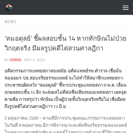
Skip to content
NEWS
‘หมอตุลย์’ ชี้ผลสอบชั้น 14 หากทักษิณไม่ป่วย
วิกฤตจริง มีผลรูปคดีไต่สวนศาลฎีกา
BY
ADMIN
·
MAY 5, 2025
อดีตกรรมการแพทยสภาสองสมัย-อดีตแพทย์รพ.ตำรวจ เชื่อมั่น
หมออมร-ปธ.สอบจริยธรรมแพทย์ จะไม่ทำให้สมาชิกแพทยสภา-
ประชาชนผิดหวัง “หมอตุลย์” ชี้หากประชุมแพทยสภา 8 พ.ค. เลื่อน
ถกผลสอบชั้น 14 อีก จะส่งผลไม่ดีต่อชื่อเสียงของแพทยสภา เผยจุด
ตายคือ การสรุปว่า ทักษิณ เป็นผู้ป่วยขั้นวิกฤตจริงหรือไม่ เชื่อมีผล
ถึงรูปคดีไต่สวนศาลฎีกาฯ 13 มิ.ย.
5 พฤษภาคม 2568 – ตามที่มีการประชุมคณะกรรมการแพทยสภา
ในวันที่ 8 พฤษภาคม มีการพิจารณาและตัดสินจริยธรรมของแพทย์
โรงพยาบาลราชทัณฑ์และแพทย์โรงพยาบาลตำรวจ ที่ให้การดูแล