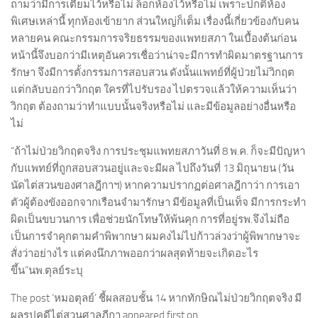
ถามว่ามีการเตี้ยมไว้หรือไม่ ล็อกห้องไว้หรือไม่ เพราะปกติห้อง
พิเศษเหล่านี้ ทุกห้องเข้ายาก ส่วนใหญ่ก็เต็ม เรื่องนี้เกี่ยวข้องกับคน
หลายคน คณะกรรมการจริยธรรมของแพทยสภา ในเบื้องต้นก่อน
หน้านี้จึงบอกว่ามีเหตุอันควรเชื่อว่าน่าจะมีการทำผิดมาตรฐานการ
รักษา จึงมีการตั้งกรรมการสอบสวน ดังนั้นแพทย์ที่ผู้ป่วยไม่วิกฤต
แต่กลับบอกว่าวิกฤต ใครที่ไปรับรอง ไปตรวจแล้วให้ความเห็นว่า
วิกฤต ต้องถามว่าทำแบบนั้นจริงหรือไม่ และมีข้อมูลอย่างอื่นหรือ
ไม่
“ถ้าไม่ป่วยวิกฤตจริง การประชุมแพทยสภาวันที่ 8 พ.ค. ก็จะมีปัญหา
กับแพทย์ที่ถูกสอบสวนอยู่และจะมีผล ไปถึงวันที่ 13 มิถุนายน (วัน
นัดไต่สวนของศาลฎีกาฯ) หากความปรากฏต่อศาลฎีกาว่า การเอา
ตัวผู้ต้องขังออกจากเรือนจำมารักษา มีข้อมูลที่เป็นเท็จ มีการกระทำ
ผิดเป็นขบวนการ เพื่อช่วยนักโทษให้พ้นคุก การที่อยู่รพ.จึงไม่ถือ
เป็นการจำคุกตามคำพิพากษา ผมคงไม่ไปก้าวล่วงว่าผู้พิพากษาจะ
สั่งว่าอย่างไร แต่คงนึกภาพออกว่าผลสุดท้ายจะเกิดอะไร
ขึ้น”นพ.ตุลย์ระบุ
The post ‘หมอตุลย์’ ชี้ผลสอบชั้น 14 หากทักษิณไม่ป่วยวิกฤตจริง มี
ผลรูปคดีไต่สวนศาลฎีกา appeared first on .