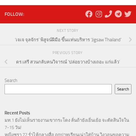
FOLLOW:
NEXT STORY
‘เจเจ จุลจักร’ พิสูจน์ฝีมือ ขึ้นแท่นบริหาร ‘Jigsaw Thailand’
PREVIOUS STORY
ดร.เสรี สวนกลับคนวิจารณ์ ‘ปล่อยวางบ้างเถอะ แก่แล้ว’
Search
Search
Recent Posts
มท.1 ยังไม่เห็นรายงานเขากระโดง ลั่นถ้ายังเยิ่นเย้อ จะตัดสินใจใน
7-15 วัน!
หญิงชรา 72 ร่ำไห้กลางสื่อ ถูกปาทุเรียนเน่าใส่บ้าน วิงวอนขอความ