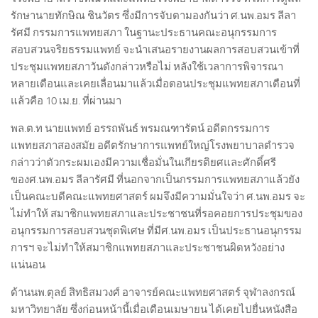
รักษานายทักษิณ ชินวัตร ซึ่งมีการจับตามองกันว่า ศ.นพ.อมร ลีลา
รัศมี กรรมการแพทยสภา ในฐานะประธานคณะอนุกรรมการ
สอบสวนจริยธรรมแพทย์ จะนำเสนอรายงานผลการสอบสวนเข้าที่
ประชุมแพทยสภาวันดังกล่าวหรือไม่ หลังใช้เวลาการพิจารณา
หลายเดือนและเคยเลื่อนมาแล้วเมื่อตอนประชุมแพทยสภาเดือนที่
แล้วคือ 10 เม.ย. ที่ผ่านมา
พล.ต.ท นายแพทย์ อรรถพันธ์ พรมณฑารัตน์ อดีตกรรมการ
แพทยสภาสองสมัย อดีตรักษาการแพทย์ใหญ่โรงพยาบาลตำรวจ
กล่าวว่าตัวกระผมเองมีความเชื่อมั่นในเกียรติยศและศักดิ์ศรี
ของศ.นพ.อมร ลีลารัศมี ที่นอกจากเป็นกรรมการแพทยสภาแล้วยัง
เป็นคณะบดีคณะแพทยศาสตร์ ผมจึงมีความมั่นใจว่า ศ.นพ.อมร จะ
ไม่ทำให้ สมาชิกแพทยสภาและประชาชนที่รอคอยการประชุมของ
อนุกรรมการสอบสวนชุดพิเศษ ที่มีศ.นพ.อมร เป็นประธานอนุกรรม
การฯ จะไม่ทำให้สมาชิกแพทยสภาและประชาชนผิดหวังอย่าง
แน่นอน
ด้านนพ.ตุลย์ สิทธิสมวงศ์ อาจารย์คณะแพทยศาสตร์ จุฬาลงกรณ์
มหาวิทยาลัย ซึ่งก่อนหน้านี้เมื่อเดือนเมษายน ได้เคยไปยื่นหนังสือ