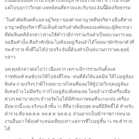
แน่นอน อันนี้หากไม่วิกฤต เป็นปัญหาจริยธรรม เพราะว่าไม่วิกฤต
แต่ไปบอกว่าวิกฤต แพทย์คนที่ตรวจและรับรอง อันนี้ผิดจริยธรรม
“ในคำตัดสินคดีบอส อยู่วิทยา ของศาลอาญาคดีทุจริตฯ อธิบดีศาล
อาญาคดีทุจริตฯ ที่ไม่เห็นด้วยกับคำตัดสินขององค์คณะผู้พิพากษา
ที่ตัดสินคดีดังกล่าว ท่านใช้คำว่ามีการร่วมกันทำเป็นขบวนการ ผม
ขอยืมคำนั้น คือถ้าทักษิณ ไม่ต้องอยู่เรือนจำได้โดยมาพักรักษาตัวที่
รพ.ตำรวจ ทั้งที่ไม่ได้ป่วยจริง อันนี้ต้องทำเป็นขบวนการ”นพ.ตุลย์
กล่าว
นพ.ตุลย์กล่าวต่อไปว่า เนื่องจาก เพราะมีการร่วมกันตั้งแต่
ราชทัณฑ์ คนขับรถให้ไปส่งที่ไหน -คนที่สั่งให้แอดมิท ให้ไปอยู่ห้อง
พิเศษ ถามจริงๆว่ามีโรงพยาบาลไหนที่ยอมให้ผู้ป่วยวิกฤตอยู่ห้อง
พิเศษบ้าง ไม่มีครับ การไปอยู่ห้องพิเศษเลย โดยอ้างว่ามีเครื่องมือ
ต่างๆ พยาบาลประจำวอร์ดไม่ได้มีศักยภาพพอที่จะhandle เครื่อง
มือพวกนี้ และจริงๆแล้วชั้น 14 ที่ถือว่าท็อปสุด คนที่มีสิทธิ์ได้ สำหรับ
ตำรวจ คือ พล.ต.ต. พล.ต.ท. พล.ต.อ. ส่วนหากเป็นข้าราชการหน่วย
งานอื่นมา ก็ต้องตำแหน่งเทียบเท่า แต่การที่ไปอยู่ชั้น 14 รพ.ตำรวจ
ได้