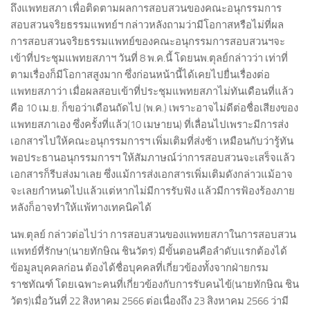
ถึงแพทยสภา เพื่อติดตามผลการสอบสวนของคณะอนุกรรมการ
สอบสวนจริยธรรมแพทย์ฯ กล่าวหลังถามว่ามีโอกาสหรือไม่ที่ผล
การสอบสวนจริยธรรมแพทย์ของคณะอนุกรรมการสอบสวนฯจะ
เข้าที่ประชุมแพทยสภาฯ วันที่ 8 พ.ค.นี้ โดยนพ.ตุลย์กล่าวว่า เท่าที่
ตามเรื่องก็มีโอกาสสูงมาก ซึ่งก่อนหน้านี้ได้เคยไปยื่นเรื่องต่อ
แพทยสภาว่า เมื่อผลสอบเข้าที่ประชุมแพทยสภาไม่ทันเดือนที่แล้ว
คือ 10 เม.ย. ก็ขอว่าเดือนถัดไป (พ.ค.) เพราะอาจไม่ดีต่อชื่อเสียงของ
แพทยสภาเอง ซึ่งครั้งที่แล้ว(10 เมษายน) ที่เลื่อนไปเพราะมีการส่ง
เอกสารไปให้คณะอนุกรรมการฯ เพิ่มเติมที่ส่งช้า เหมือนกับว่ารู้ทัน
พอประธานอนุกรรมการฯ ให้สัมภาษณ์ว่าการสอบสวนจะเสร็จแล้ว
เอกสารก็รีบส่งมาเลย ซึ่งแม้การส่งเอกสารเพิ่มเติมดังกล่าวแม้อาจ
จะเลยกำหนดไปแล้วแต่หากไม่มีการรับฟัง แล้วมีการฟ้องร้องภาย
หลังก็อาจทำให้แพ้ทางเทคนิคได้
นพ.ตุลย์ กล่าวต่อไปว่า การสอบสวนของแพทยสภาในการสอบสวน
แพทย์ที่รักษา(นายทักษิณ ชินวัตร) มีขั้นตอนคือลำดับแรกต้องได้
ข้อมูลบุคคลก่อน ต้องได้ชื่อบุคคลที่เกี่ยวข้องทั้งจากฝ่ายกรม
ราชทัณฑ์ โดยเฉพาะคนที่เกี่ยวข้องกับการรับคนไข้(นายทักษิณ ชิน
วัตร)เมื่อวันที่ 22 สิงหาคม 2566 ต่อเนื่องถึง 23 สิงหาคม 2566 ว่ามี