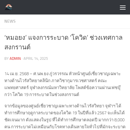
Skip to content
NEWS
‘หมอยง’ แจงการระบาด ‘โควิด’ ช่วงเทศกาล
สงกรานต์
BY
ADMIN
·
APRIL 14, 2025
14 เม.ย. 2568 – ศ.นพ.ยง ภู่วรวรรณ หัวหน้าศูนย์เชี่ยวชาญเฉพาะ
ทางด้านไวรัสวิทยาคลินิก ภาควิชากุมารเวชศาสตร์ คณะ
แพทยศาสตร์ จุฬาลงกรณ์มหาวิทยาลัย โพสต์ข้อความผ่านเฟซบุ๊
กว่า โควิด 19 การระบาดในช่วงสงกรานต์
จากข้อมูลของศูนย์เชี่ยวชาญเฉพาะทางด้านไวรัสวิทยา จุฬาฯ ได้
ทำการศึกษาฤดูกาลระบาดของโควิด 19 ในปีที่แล้ว 2567 จะเห็นได้
ชัดเจนมาก ดังแสดงในรูป ที่ได้ทำการศึกษาตลอดปี มากกว่า 8,000
คน การระบาดไม่เหมือนกับโรคทางเดินหายใจทั่วไปที่มักจะระบาด