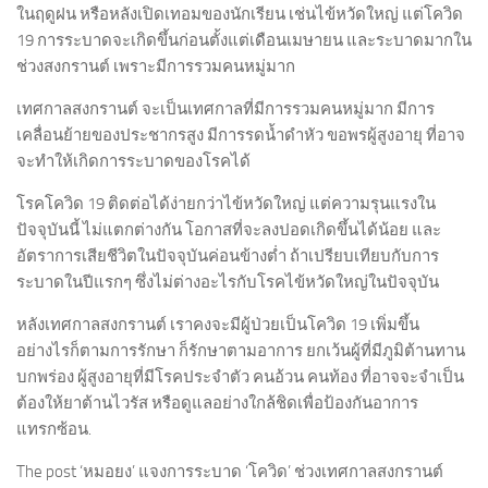
ในฤดูฝน หรือหลังเปิดเทอมของนักเรียน เช่นไข้หวัดใหญ่ แต่โควิด
19 การระบาดจะเกิดขึ้นก่อนตั้งแต่เดือนเมษายน และระบาดมากใน
ช่วงสงกรานต์ เพราะมีการรวมคนหมู่มาก
เทศกาลสงกรานต์ จะเป็นเทศกาลที่มีการรวมคนหมู่มาก มีการ
เคลื่อนย้ายของประชากรสูง มีการรดน้ำดำหัว ขอพรผู้สูงอายุ ที่อาจ
จะทำให้เกิดการระบาดของโรคได้
โรคโควิด 19 ติดต่อได้ง่ายกว่าไข้หวัดใหญ่ แต่ความรุนแรงใน
ปัจจุบันนี้ ไม่แตกต่างกัน โอกาสที่จะลงปอดเกิดขึ้นได้น้อย และ
อัตราการเสียชีวิตในปัจจุบันค่อนข้างต่ำ ถ้าเปรียบเทียบกับการ
ระบาดในปีแรกๆ ซึ่งไม่ต่างอะไรกับโรคไข้หวัดใหญ่ในปัจจุบัน
หลังเทศกาลสงกรานต์ เราคงจะมีผู้ป่วยเป็นโควิด 19 เพิ่มขึ้น
อย่างไรก็ตามการรักษา ก็รักษาตามอาการ ยกเว้นผู้ที่มีภูมิต้านทาน
บกพร่อง ผู้สูงอายุที่มีโรคประจำตัว คนอ้วน คนท้อง ที่อาจจะจำเป็น
ต้องให้ยาต้านไวรัส หรือดูแลอย่างใกล้ชิดเพื่อป้องกันอาการ
แทรกซ้อน.
The post ‘หมอยง’ แจงการระบาด ‘โควิด’ ช่วงเทศกาลสงกรานต์