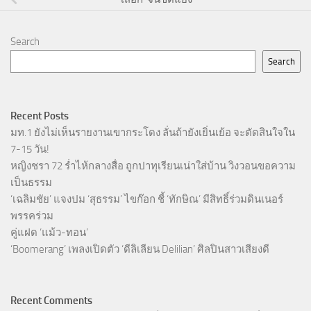
Search
Search
Recent Posts
มท.1 ยังไม่เห็นรายงานเขากระโดง ลั่นถ้ายังเยิ่นเย้อ จะตัดสินใจใน
7-15 วัน!
หญิงชรา 72 ร่ำไห้กลางสื่อ ถูกปาทุเรียนเน่าใส่บ้าน วิงวอนขอความ
เป็นธรรม
‘เฉลิมชัย’ แจงปม ‘สุธรรม’ ไขก๊อก ชี้ ‘ทักษิณ’ มีสิทธิ์ร่วมดินเนอร์
พรรคร่วม
คู่แฝด ‘แม้ว-ทอน’
‘Boomerang’ เพลงเปิดตัว ‘ดีลิเลียน Delilian’ ศิลปินสาวเสียงดี
Recent Comments