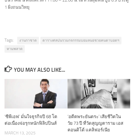
ธันวาคม นี้ ตั้งแต่เวลา 11.00 – 22.00 น. ณ สวนลุมพินี บูธ 6.9 ประตู
1 ฝั่งถนนวิทยุ
Tags:
งานกาชาด
ตารางศลปนรวมกจกรรมบธมลนธชวยคนตาบอดฯ
หามพลาด
YOU MAY ALSO LIKE...
‘ซีพีเอฟ’ มั่นใจธุรกิจปี 68 โต
‘อดีตพระยันตระ’ เสียชีวิตใน
ต่อเนื่องจ่อรุกหนักฟิลิปปินส์
วัย 73 ปี ที่วัดสุญญตาราม เอส
คอนดิโด้ แคลิฟอร์เนีย
MARCH 13, 2025