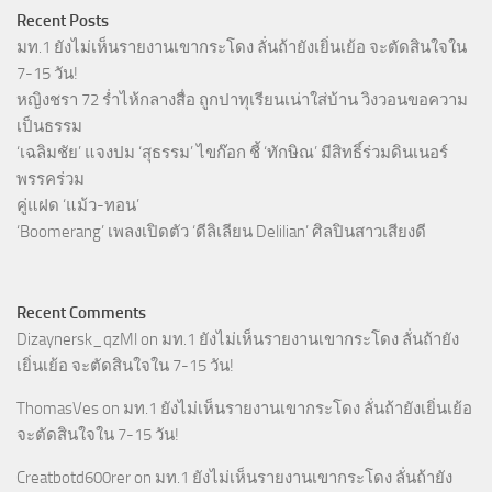
Recent Posts
มท.1 ยังไม่เห็นรายงานเขากระโดง ลั่นถ้ายังเยิ่นเย้อ จะตัดสินใจใน
7-15 วัน!
หญิงชรา 72 ร่ำไห้กลางสื่อ ถูกปาทุเรียนเน่าใส่บ้าน วิงวอนขอความ
เป็นธรรม
‘เฉลิมชัย’ แจงปม ‘สุธรรม’ ไขก๊อก ชี้ ‘ทักษิณ’ มีสิทธิ์ร่วมดินเนอร์
พรรคร่วม
คู่แฝด ‘แม้ว-ทอน’
‘Boomerang’ เพลงเปิดตัว ‘ดีลิเลียน Delilian’ ศิลปินสาวเสียงดี
Recent Comments
Dizaynersk_qzMl
on
มท.1 ยังไม่เห็นรายงานเขากระโดง ลั่นถ้ายัง
เยิ่นเย้อ จะตัดสินใจใน 7-15 วัน!
ThomasVes
on
มท.1 ยังไม่เห็นรายงานเขากระโดง ลั่นถ้ายังเยิ่นเย้อ
จะตัดสินใจใน 7-15 วัน!
Creatbotd600rer
on
มท.1 ยังไม่เห็นรายงานเขากระโดง ลั่นถ้ายัง