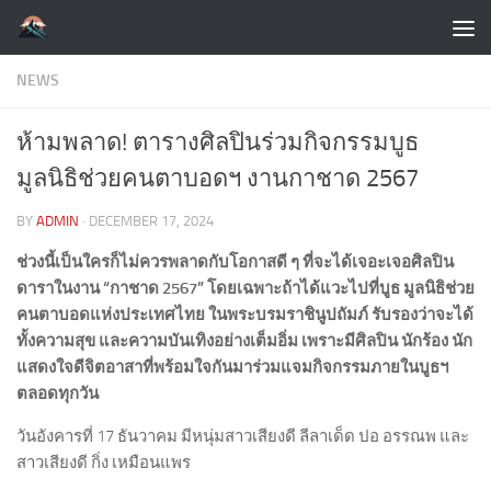
Skip to content
NEWS
ห้ามพลาด! ตารางศิลปินร่วมกิจกรรมบูธ
มูลนิธิช่วยคนตาบอดฯ งานกาชาด 2567
BY
ADMIN
·
DECEMBER 17, 2024
ช่วงนี้เป็นใครก็ไม่ควรพลาดกับโอกาสดี ๆ ที่จะได้เจอะเจอศิลปิน
ดาราในงาน “กาชาด 2567” โดยเฉพาะถ้าได้แวะไปที่บูธ มูลนิธิช่วย
คนตาบอดแห่งประเทศไทย ในพระบรมราชินูปถัมภ์ รับรองว่าจะได้
ทั้งความสุข และความบันเทิงอย่างเต็มอิ่ม เพราะมีศิลปิน นักร้อง นัก
แสดงใจดีจิตอาสาที่พร้อมใจกันมาร่วมแจมกิจกรรมภายในบูธฯ
ตลอดทุกวัน
วันอังคารที่ 17 ธันวาคม มีหนุ่มสาวเสียงดี ลีลาเด็ด ปอ อรรณพ และ
สาวเสียงดี กิ่ง เหมือนแพร