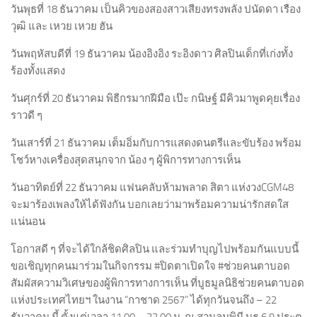
วันพุธที่ 18 ธันวาคม เป็นคิวของสองสาวเสียงทรงพลัง ปนัดดา เรือง
วุฒิ และ เหวย เหวย ฮัน
วันพฤหัสบดีที่ 19 ธันวาคม น้องอิงอิง ระอิงดาว ศิลปินเด็กที่เก่งทั้ง
ร้องทั้งแสดง
วันศุกร์ที่ 20 ธันวาคม พิธีกรมากฝีมือ เป๊ะ กนิษฐ์ มีคิวมาพูดคุยเรื่อง
ราวดี ๆ
วันเสาร์ที่ 21 ธันวาคม เต็มอิ่มกับการแสดงดนตรีและขับร้อง พร้อม
โชว์หางเครื่องสุดสนุกจาก น้อง ๆ ผู้พิการทางการเห็น
วันอาทิตย์ที่ 22 ธันวาคม แฟนคลับห้ามพลาด สิตา แห่งวงCGM48
จะมาร้องเพลงให้ได้ฟังกัน บอกเลยว่ามาพร้อมความน่ารักสดใส
แน่นอน
โอกาสดี ๆ ที่จะได้ใกล้ชิดศิลปิน และร่วมทำบุญไปพร้อมกันแบบนี้
ขอเชิญทุกคนมาร่วมในกิจกรรม #ปิดตาเปิดใจ #ช่วยคนตาบอด
สัมผัสความวิเศษของผู้พิการทางการเห็น ที่บูธมูลนิธิช่วยคนตาบอด
แห่งประเทศไทยฯ ในงาน “กาชาด 2567” ได้ทุกวันจนถึง – 22