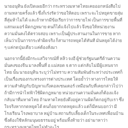
นายอนุทิน ยังเปิดเผยอีกว่า กระทรวงมหาดไทยเคยออกหนังสือไป
ถามหลายครั้งแล้ว ซึ่งก็เร่งรัดว่าขอให้ตอบ เพราะจะไปหยุดขายสุ่ม
สี่สุ่มห้าไม่ได้ และถ้าหากมีข้อเรียกว่าการขายไฟ เป็นการขายพื้นที่
แสกมเมอร์ ผิดกฎหมาย ตนก็ได้แจ้งไปแล้ว จึงขอให้หน่วยงาน
ความมั่นคงได้ตรวจสอบ เพราะเป็นผู้ประสานงานในการขาย หาก
เห็นว่าเป็นการกระทำผิดจริง ก็สามารถหยุดได้ทันที มันหยุดได้ง่าย
ๆ แค่กดปุ่มเดียว แค่ต้องสั่งมา
นอกจากนี้ยังมีกระแสวิจารณ์ที่ หลิว จงอี ผู้ช่วยรัฐมนตรีด้านความ
มั่นคงของจีน มาลงพื้นที่ อ.แม่สอด จ.ตาก แต่กลับไม่มีผู้แทนจาก
ไทย นั้น นายอนุทิน ระบุว่าไม่ทราบ ความสัมพันธ์ระหว่างประเทศก็
เป็นเรื่องของกระทรงงการต่างประเทศ โดยย้ำว่า ทางการไทยให้
ความสำคัญกับปัญหาแก๊งคอลเซนเตอร์ เหมือนกับที่เคยกล่าวไปว่า
ถ้ามีการนำไฟฟ้าใช้ผิดกฎหมาย หน่วยงานความมั่นคงก็ต้องแจ้ง
กลับมาที่มหาดไทย ถ้ามหาดไทยยังดึงอยู่ความผิดก็ตกอยู่กับเรา ซึ่ง
ใจจริงหากกดหยุดได้ ตนก็อยากกดหยุดแล้ว แต่ก็มีคนบอกว่า มี
โรงเรียน โรงพยาบาล หมู่บ้าน สถานรับเลี้ยงเด็กในระเทศเพื่อนบ้าน
ซึ่งต้องใช้หลักมนุษยธรรมอยู่ พร้อมทิ้งท้ายว่า อย่ามาหาว่า
กระทรวงมหาดไทยไม่ทำอะไร