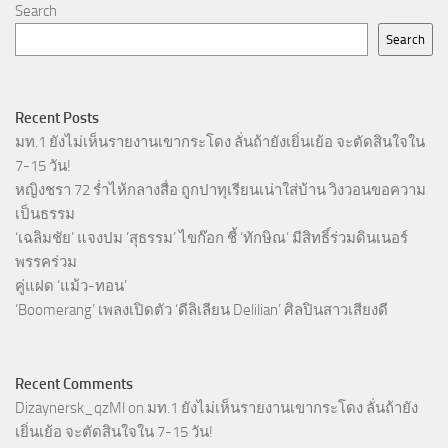
Search
Search
Recent Posts
มท.1 ยังไม่เห็นรายงานเขากระโดง ลั่นถ้ายังเยิ่นเย้อ จะตัดสินใจใน
7-15 วัน!
หญิงชรา 72 ร่ำไห้กลางสื่อ ถูกปาทุเรียนเน่าใส่บ้าน วิงวอนขอความ
เป็นธรรม
‘เฉลิมชัย’ แจงปม ‘สุธรรม’ ไขก๊อก ชี้ ‘ทักษิณ’ มีสิทธิ์ร่วมดินเนอร์
พรรคร่วม
คู่แฝด ‘แม้ว-ทอน’
‘Boomerang’ เพลงเปิดตัว ‘ดีลิเลียน Delilian’ ศิลปินสาวเสียงดี
Recent Comments
Dizaynersk_qzMl
on
มท.1 ยังไม่เห็นรายงานเขากระโดง ลั่นถ้ายัง
เยิ่นเย้อ จะตัดสินใจใน 7-15 วัน!