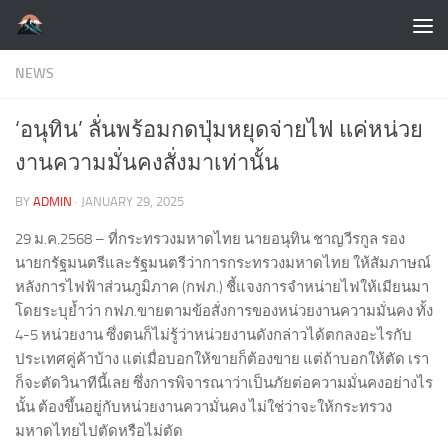
Skip to content
NEWS
‘อนุทิน’ ลั่นพร้อมกดปุ่มหยุดจ่ายไฟ แค่หน่วย
งานความมั่นคงสั่งมาเท่านั้น
BY
ADMIN
·
JANUARY 29, 2025
29 ม.ค.2568 – ที่กระทรวงมหาดไทย นายอนุทิน ชาญวีรกูล รอง
นายกรัฐมนตรีและรัฐมนตรีว่าการกระทรวงมหาดไทย ให้สัมภาษณ์
หลังการไฟฟ้าส่วนภูมิภาค (กฟภ.) ชี้แจงการจำหน่ายไฟให้เมียนมา
โดยระบุย้ำว่า กฟภ.ขายตามข้อสั่งการของหน่วยงานความมั่นคง ทั้ง
4-5 หน่วยงาน ซึ่งตนก็ไม่รู้ว่าหน่วยงานดังกล่าวได้ตกลงอะไรกับ
ประเทศคู่ค้าบ้าง แต่เมื่อบอกให้ขายก็ต้องขาย แต่ถ้าบอกให้ตัด เรา
ก็จะตัดวินาทีนี้เลย ซึ่งการพิจารณาว่าเป็นภัยต่อความมั่นคงอย่างไร
นั้น ต้องขึ้นอยู่กับหน่วยงานความั่นคง ไม่ใช่ว่าจะให้กระทรวง
มหาดไทยไปตัดหรือไม่ตัด