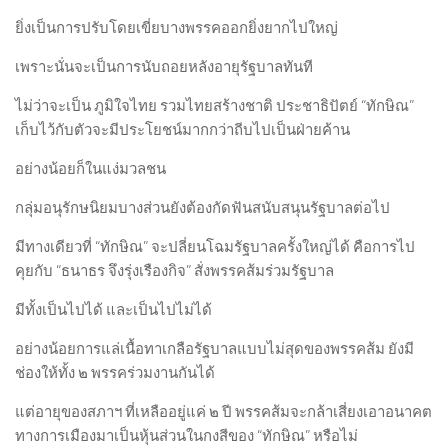
ยิ่งเป็นการปรับโดยเขี่ยบางพรรคออกยิ่งยากไปใหญ่
เพราะนั่นจะเป็นการนับถอยหลังอายุรัฐบาลทันที
ไม่ว่าจะเป็น ภูมิใจไทย รวมไทยสร้างชาติ ประชาธิปัตย์ “ทักษิณ”
เก็บไว้กับตัวจะมีประโยชน์มากกว่าถีบไปเป็นฝ่ายค้าน
อย่างน้อยก็ในแง่มวลชน
กลุ่มอนุรักษนิยมบางส่วนยังต้องกัดฟันสนับสนุนรัฐบาลต่อไป
มีทางเดียวที่ “ทักษิณ” จะปลี่ยนโฉมรัฐบาลครั้งใหญ่ได้ คือการไป
คุยกับ “ธนาธร จึงรุ่งเรืองกิจ” สั่งพรรคส้มร่วมรัฐบาล
มีทั้งเป็นไปได้ และเป็นไปไม่ได้
อย่างน้อยการแล่เนื้อทาเกลือรัฐบาลแบบไม่สุดของพรรคส้ม ยังมี
ช่องให้ทั้ง ๒ พรรคร่วมงานกันได้
แต่อายุของสภาฯ ที่เหลืออยู่แค่ ๒ ปี พรรคส้มจะกล้าเสี่ยงเอาอนาคต
ทางการเมืองมาเป็นหุ้นส่วนในกงสีของ “ทักษิณ” หรือไม่