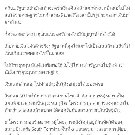
ครับ…รัฐบาลยืนยันแล้วจะควักเงินเดินหน้าแจกหัวละหมื่นต่อไป ไม่
สนใจว่าเศรษฐกิจโลกกำลังจะพินาศ ถึงเวลานั้นรัฐบาลจะเอาเงินมา
จากไหน
ก็คงจะออก พ.ร.บ.กู้เงินแหละครับ จะไปมีปัญญาทำอะไรได้
เสียดายเงินแผ่นดินจริงๆ รัฐบาลนี้จุดไฟเผาไปเป็นแสนล้านแล้ว ไม่
เห็นเกิดมรรคผลอะไรขึ้นมาเลย
ไม่มีพายุหมุน มีแต่ลมพัดพอให้ใบไม้ไหว แล้วรัฐบาลไปทึกทักว่า
นั่นไง พายุหมุนทางเศรษฐกิจ
เงินแสนล้านเอาไปทำอย่างอื่นให้งอกเงยได้เยอะครับ
วันก่อน AOT บริษัท ท่าอากาศยานไทย จำกัด (มหาชน) ทอท. เปิด
แผนพัฒนาสนามบินสุวรรณภูมิ ๗ โครงการ มูลค่าการลงทุนรวมไม่
ต่ำกว่า ๑.๗ แสนล้านบาท ให้สอดรับกับสถานการณ์ในปัจจุบัน
๑.โครงการก่อสร้างอาคารผู้โดยสารหลังใหม่ อยู่ด้านทิศใต้ของ
สนามบิน หรือ South Terminal พื้นที่ ๔ แสนตร.ม. และอาคารเทียบ