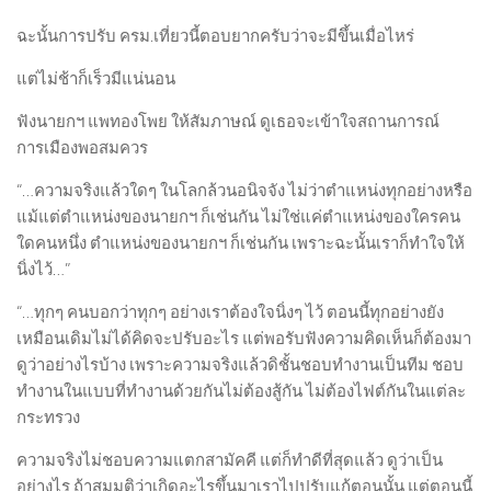
ฉะนั้นการปรับ ครม.เที่ยวนี้ตอบยากครับว่าจะมีขึ้นเมื่อไหร่
แต่ไม่ช้าก็เร็วมีแน่นอน
ฟังนายกฯ แพทองโพย ให้สัมภาษณ์ ดูเธอจะเข้าใจสถานการณ์
การเมืองพอสมควร
“…ความจริงแล้วใดๆ ในโลกล้วนอนิจจัง ไม่ว่าตำแหน่งทุกอย่างหรือ
แม้แต่ตำแหน่งของนายกฯ ก็เช่นกัน ไม่ใช่แค่ตำแหน่งของใครคน
ใดคนหนึ่ง ตำแหน่งของนายกฯ ก็เช่นกัน เพราะฉะนั้นเราก็ทำใจให้
นิ่งไว้…”
“…ทุกๆ คนบอกว่าทุกๆ อย่างเราต้องใจนิ่งๆ ไว้ ตอนนี้ทุกอย่างยัง
เหมือนเดิมไม่ได้คิดจะปรับอะไร แต่พอรับฟังความคิดเห็นก็ต้องมา
ดูว่าอย่างไรบ้าง เพราะความจริงแล้วดิชั้นชอบทำงานเป็นทีม ชอบ
ทำงานในแบบที่ทำงานด้วยกันไม่ต้องสู้กัน ไม่ต้องไฟต์กันในแต่ละ
กระทรวง
ความจริงไม่ชอบความแตกสามัคคี แต่ก็ทำดีที่สุดแล้ว ดูว่าเป็น
อย่างไร ถ้าสมมุติว่าเกิดอะไรขึ้นมาเราไปปรับแก้ตอนนั้น แต่ตอนนี้