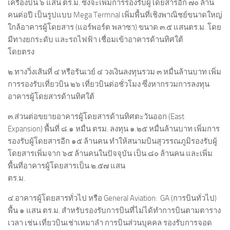
เครื่องบิน ๖ แสน ตร.ม. ซึ่งจะเพิ่มการรองรับผู้โดยสารอีก ๗๐ ล้าน
คนต่อปี เป็นรูปแบบ Mega Termnal เพิ่มพื้นที่เชิงพาณิชย์ขนาดใหญ่
ใกล้อาคารผู้โดยสาร (แอร์พอร์ต พลาซา) ขนาด ๓.๕ แสนตร.ม. โดย
มีทางยกระดับ และรถไฟฟ้า เชื่อมเข้าอาคารด้านทิศใต้
โดยตรง
๒.ทางวิ่งเส้นที่ ๔ หรือรันเวย์ ๔ วงเงินลงทุนรวม ๓ หมื่นล้านบาท เพิ่ม
การรองรับเที่ยวบิน ๒๖ เที่ยวบินต่อชั่วโมง ซึ่งหากรวมการลงทุน
อาคารผู้โดยสารด้านทิศใต้
๓.ส่วนต่อขยายอาคารผู้โดยสารด้านทิศตะวันออก (East
Expansion) พื้นที่ ๘.๑ หมื่น ตรม. ลงทุน ๑.๒๕ หมื่นล้านบาท เพิ่มการ
รองรับผู้โดยสารอีก ๑๕ ล้านคน ทำให้สนามบินสุวรรณภูมิรองรับผู้
โดยสารเพิ่มจาก ๖๕ ล้านคนในปัจจุบัน เป็น ๘๐ ล้านคน และเพิ่ม
พื้นที่อาคารผู้โดยสารเป็น ๒.๕๗ แสน
ตร.ม.
๔.อาคารผู้โดยสารทั่วไป หรือ General Aviation: GA (การบินทั่วไป)
พื้น ๑ แสน ตร.ม. สำหรับรองรับการบินที่ไม่ได้ทำการบินตามตาราง
เวลา เช่น เที่ยวบินเช่าเหมาลำ การบินส่วนบุคคล รองรับการจอด