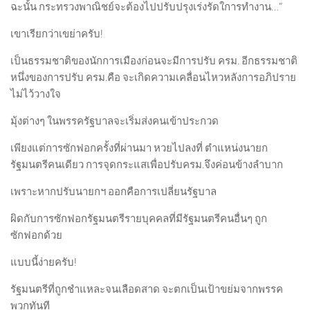
ฉะนั้น กระทรวงพาณิชย์จะต้องไปปรับปรุงเร่งรัดใการทำงาน…”
เขาเรียกว่าเขย่าครับ!
เป็นธรรมชาติของนักการเมืองก่อนจะมีการปรับ ครม. อีกธรรมชาติ
หนึ่งของการปรับ ครม.คือ จะเกิดความเคลื่อนไหวหลังการอภิปราย
ไม่ไว้วางใจ
มุ้งต่างๆ ในพรรครัฐบาลจะเริ่มส่งคนเข้าประกวด
เพียงแต่การซักฟอกครั้งที่ผ่านมา หวยไปลงที่ ตำแหน่งนายก
รัฐมนตรีคนเดียว การจุดกระแสเพื่อปรับครม.จึงค่อนข้างลำบาก
เพราะหากปรับนายกฯ ออกคือการเปลี่ยนรัฐบาล
ผิดกับการซักฟอกรัฐมนตรีรายบุคคลที่มีรัฐมนตรีคนอื่นๆ ถูก
ซักฟอกด้วย
แบบนี้ง่ายครับ!
รัฐมนตรีที่ถูกชำแหละจนเลือดสาด จะตกเป็นเป้าขย่มจากพรรค
พวกทันที