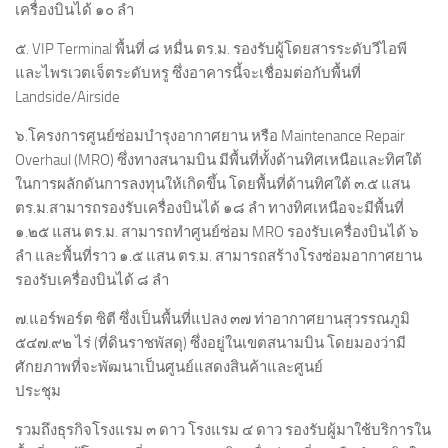
เครื่องบินได้ ๑๐ ลำ
๕. VIP Terminal พื้นที่ ๘ หมื่น ตร.ม. รองรับผู้โดยสารระดับวีไอพี
และไพรเวตเจ็ตระดับหรู ซึ่งอาคารนี้จะเชื่อมต่อกับพื้นที่
Landside/Airside
๖.โครงการศูนย์ซ่อมบำรุงอากาศยาน หรือ Maintenance Repair
Overhaul (MRO) ซึ่งทางสนามบิน มีพื้นที่ทั้งด้านทิศเหนือและทิศใต้
ในการผลักดันการลงทุนให้เกิดขึ้น โดยพื้นที่ด้านทิศใต้ ๓.๕ แสน
ตร.ม.สามารถรองรับเครื่องบินได้ ๑๘ ลำ ทางทิศเหนือจะมีพื้นที่
๑.๒๕ แสน ตร.ม. สามารถทำศูนย์ซ่อม MRO รองรับเครื่องบินได้ ๖
ลำ และพื้นที่ราว ๑.๕ แสน ตร.ม. สามารถสร้างโรงซ่อมอากาศยาน
รองรับเครื่องบินได้ ๘ ลำ
๗.แอร์พอร์ต ซิตี ซึ่งเป็นพื้นที่แปลง ๓๗ ท่าอากาศยานสุวรรณภูมิ
๕๔๗.๙๒ ไร่ (ที่ดินราชพัสดุ) ซึ่งอยู่ในเขตสนามบิน โดยมองว่ามี
ศักยภาพที่จะพัฒนาเป็นศูนย์แสดงสินค้าและศูนย์
ประชุม
รวมถึงธุรกิจโรงแรม ๓ ดาว โรงแรม ๔ ดาว รองรับผู้มาใช้บริการใน