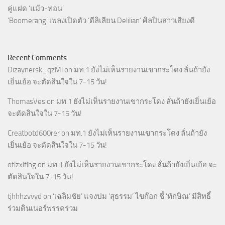
คู่แฝด ‘แม้ว-ทอน’
‘Boomerang’ เพลงเปิดตัว ‘ดีลิเลียน Delilian’ ศิลปินสาวเสียงดี
Recent Comments
Dizaynersk_qzMl
on
มท.1 ยังไม่เห็นรายงานเขากระโดง ลั่นถ้ายัง
เยิ่นเย้อ จะตัดสินใจใน 7-15 วัน!
ThomasVes
on
มท.1 ยังไม่เห็นรายงานเขากระโดง ลั่นถ้ายังเยิ่นเย้อ
จะตัดสินใจใน 7-15 วัน!
Creatbotd600rer
on
มท.1 ยังไม่เห็นรายงานเขากระโดง ลั่นถ้ายัง
เยิ่นเย้อ จะตัดสินใจใน 7-15 วัน!
oflzxlflhg
on
มท.1 ยังไม่เห็นรายงานเขากระโดง ลั่นถ้ายังเยิ่นเย้อ จะ
ตัดสินใจใน 7-15 วัน!
tjhhhzvvyd
on
‘เฉลิมชัย’ แจงปม ‘สุธรรม’ ไขก๊อก ชี้ ‘ทักษิณ’ มีสิทธิ์
ร่วมดินเนอร์พรรคร่วม