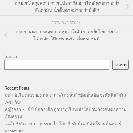
‘ดร.ธรณ์’ สรุปสถานการณ์ปะการัง ‘อ่าวไทย’ ตายมากกว่า
‘อันดามัน’ น้ำตื้นตายมากกว่าน้ำลึก
PREVIOUS STORY
ประธานสภาประมุขบาทหลวงโรมันคาทอลิกไทย กล่าว
ไว้อาลัย ‘โป๊ปฟรานซิส’ สิ้นพระชนม์
Search
Search
Recent Posts
มท.1 ยังไม่เห็นรายงานเขากระโดง ลั่นถ้ายังเยิ่นเย้อ จะตัดสินใจใน
7-15 วัน!
หญิงชรา 72 ร่ำไห้กลางสื่อ ถูกปาทุเรียนเน่าใส่บ้าน วิงวอนขอความ
เป็นธรรม
‘เฉลิมชัย’ แจงปม ‘สุธรรม’ ไขก๊อก ชี้ ‘ทักษิณ’ มีสิทธิ์ร่วมดินเนอร์
พรรคร่วม