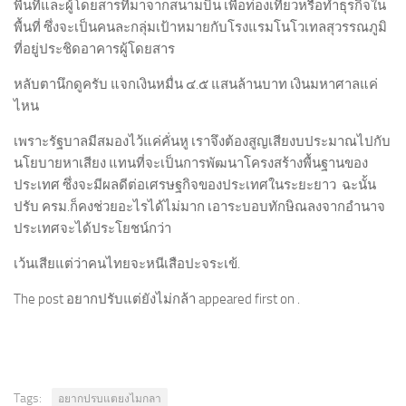
พื้นที่และผู้โดยสารที่มาจากสนามบิน เพื่อท่องเที่ยวหรือทำธุรกิจใน
พื้นที่ ซึ่งจะเป็นคนละกลุ่มเป้าหมายกับโรงแรมโนโวเทลสุวรรณภูมิ
ที่อยู่ประชิดอาคารผู้โดยสาร
หลับตานึกดูครับ แจกเงินหมื่น ๔.๕ แสนล้านบาท เงินมหาศาลแค่
ไหน
เพราะรัฐบาลมีสมองไว้แค่คั่นหู เราจึงต้องสูญเสียงบประมาณไปกับ
นโยบายหาเสียง แทนที่จะเป็นการพัฒนาโครงสร้างพื้นฐานของ
ประเทศ ซึ่งจะมีผลดีต่อเศรษฐกิจของประเทศในระยะยาว ฉะนั้น
ปรับ ครม.ก็คงช่วยอะไรได้ไม่มาก เอาระบอบทักษิณลงจากอำนาจ
ประเทศจะได้ประโยชน์กว่า
เว้นเสียแต่ว่าคนไทยจะหนีเสือปะจระเข้.
The post อยากปรับแต่ยังไม่กล้า appeared first on .
Tags:
อยากปรบแตยงไมกลา