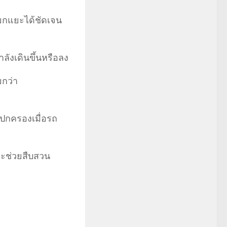
้แยกแยะได้ชัดเจน
ำลังเดินขึ้นหรือลง
ยกว่า
้ปกครองเมื่อรถ
ละช่วยสืบสวน