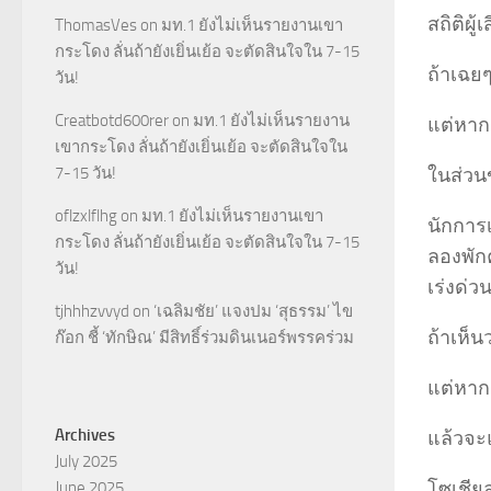
สถิติผู้
ThomasVes
on
มท.1 ยังไม่เห็นรายงานเขา
กระโดง ลั่นถ้ายังเยิ่นเย้อ จะตัดสินใจใน 7-15
ถ้าเฉยๆ
วัน!
Creatbotd600rer
on
มท.1 ยังไม่เห็นรายงาน
แต่หากเ
เขากระโดง ลั่นถ้ายังเยิ่นเย้อ จะตัดสินใจใน
7-15 วัน!
ในส่วน
oflzxlflhg
on
มท.1 ยังไม่เห็นรายงานเขา
นักการ
กระโดง ลั่นถ้ายังเยิ่นเย้อ จะตัดสินใจใน 7-15
ลองพัก
วัน!
เร่งด่ว
tjhhhzvvyd
on
‘เฉลิมชัย’ แจงปม ‘สุธรรม’ ไข
ถ้าเห็น
ก๊อก ชี้ ‘ทักษิณ’ มีสิทธิ์ร่วมดินเนอร์พรรคร่วม
แต่หาก
Archives
แล้วจะ
July 2025
โซเชีย
June 2025