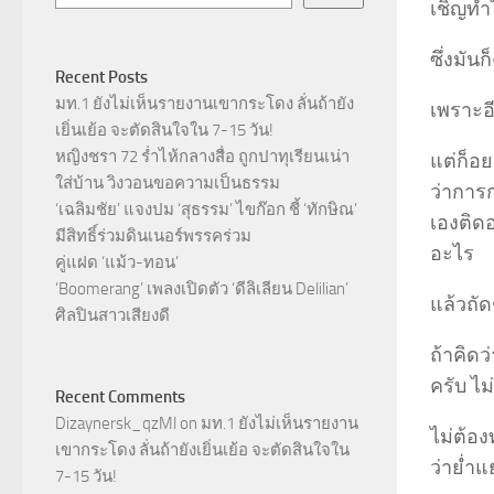
เชิญทำ
ซึ่งมัน
Recent Posts
มท.1 ยังไม่เห็นรายงานเขากระโดง ลั่นถ้ายัง
เพราะอ
เยิ่นเย้อ จะตัดสินใจใน 7-15 วัน!
หญิงชรา 72 ร่ำไห้กลางสื่อ ถูกปาทุเรียนเน่า
แต่ก็อย
ใส่บ้าน วิงวอนขอความเป็นธรรม
ว่าการ
‘เฉลิมชัย’ แจงปม ‘สุธรรม’ ไขก๊อก ชี้ ‘ทักษิณ’
เองติดอ
มีสิทธิ์ร่วมดินเนอร์พรรคร่วม
อะไร
คู่แฝด ‘แม้ว-ทอน’
‘Boomerang’ เพลงเปิดตัว ‘ดีลิเลียน Delilian’
แล้วถั
ศิลปินสาวเสียงดี
ถ้าคิดว
ครับ ไม
Recent Comments
Dizaynersk_qzMl
on
มท.1 ยังไม่เห็นรายงาน
ไม่ต้อ
เขากระโดง ลั่นถ้ายังเยิ่นเย้อ จะตัดสินใจใน
ว่าย่ำแ
7-15 วัน!