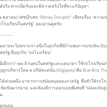
ด้จริง หากเปิดรับและมีความจริงใจที่จะแก้ปัญหา
(๒ ตุลาคม) เฟซบุ๊กเพจ “Money Disruptor” เขียนเรื่อง “ควา
รถโรงเรียนในสหรัฐ” ลองอ่านดูครับ
——–
าจจะไม่ทราบว่า หนึ่งในธุรกิจที่มีกำแพงการแข่งขัน (Barrie
นสหรัฐ คือธุรกิจ “รถโรงเรียน”
ันมีเด็กกว่า ๒๖ ล้านคนในสหรัฐและแคนาดา ใช้รถโรงเรียนก
่ถูกบริหารโดย ๓ บริษัทแค่นั้น (Oligopoly) คือ Blue Bird, T
ยได้ส่วนหนึ่ง มาจากการสนับสนุนของภาครัฐ ซึ่งทำให้รถโรง
ที่เข้มข้นมากมาย และต้องมีการออกแบบพิเศษที่ “ปลอดภัยส
่น
ออกแบบ