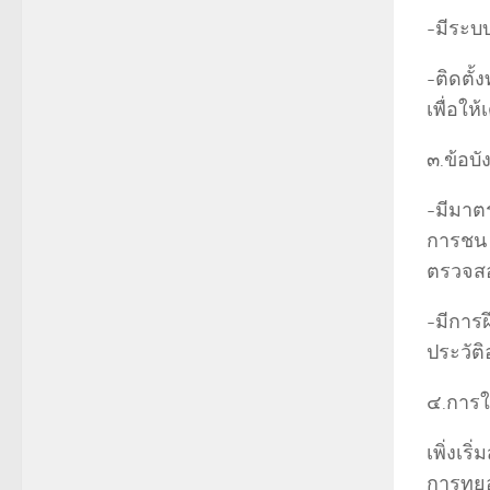
-มีระบบ
-ติดตั้
เพื่อใ
๓.ข้อบั
-มีมาต
การชน 
ตรวจสอ
-มีการ
ประวัต
๔.การใ
เพิ่งเร
การทยอ