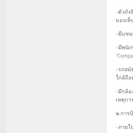
-ตัวถัง
มองเห็
-มีแขนห
-มีพนัก
“Compar
-รถสมั
ใกล้ถึง
-มีกล้
เหตุการณ
๒.การป
-ภายใน