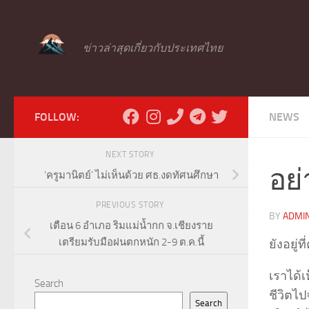
Skip to content
ข่าวล่าสุดเกี่ยวกับประเทศไทย
FOLLOW:
NEWS
NEXT STORY
อย่
‘ครูมานิตย์’ ไม่เห็นด้วย ศธ.งดทัศนศึกษา
PREVIOUS STORY
BY
ADMI
เตือน 6 อำเภอ ริมแม่น้ำกก จ.เชียงราย
เตรียมรับมือฝนตกหนัก 2-9 ต.ค.นี้
ยังอยู
เราได้
Search
ชีวิตไ
Search