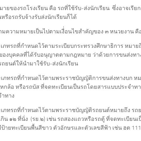
ยของรถโรงเรียน คือ รถที่ใช้รับ-ส่งนักเรียน ซึ่งอาจเรียกว่
หรือรถรับจ้างรับส่งนักเรียนก็ได้
ามความหมายเป็นไปตามเงื่่อนไขสำคัญของ ๓ หนวยงาน คื
ะเภทรถที่กำหนดไว้ตามระเบียบกระทรวงศึกษาธิการ หมายถ
ของบุคคลที่ได้รับอนุญาตตามกฎหมาย ว่าด้วยการขนส่งท
รถยนต์ให้นำมาใช้รับ-ส่งนักเรียน
ะเภทรถที่กำหนดไว้ตามพระราชบัญญัติการขนส่งทางบก หมา
หกล้อ หรือรถบัส ที่จดทะเบียนเป็นรถโดยสารแบบประจำ
จำทาง
ะเภทรถที่กำหนดไว้ตามพระราชบัญญัติรถยนต์หมายถึง รถยนต
ไม่เกิน ๑๒ ที่นั่ง (รย.๒) เช่น รถสองแถวหรือรถตู้ ที่จดทะเบียน
ีป้ายทะเบียนพื้นสีขาว ตัวอักษรและตัวเลขสีฟ้า เช่น ฮต 11