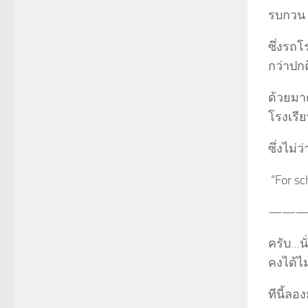
รบกวน 
ซึ่งรถ
กว่าปก
ด้วยมาต
โรงเรีย
ซึ่งไม่
“For sc
———
ครับ…น
คงได้ไ
ทีนี้ล