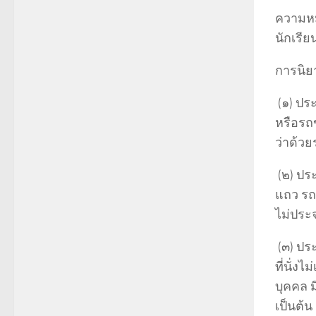
ความหมา
นักเรียน
การนิย
(๑) ปร
หรือรถ
ว่าด้วย
(๒) ปร
แถว รถ
ไม่ประ
(๓) ปร
ที่นั่ง
บุคคล ม
เป็นต้น