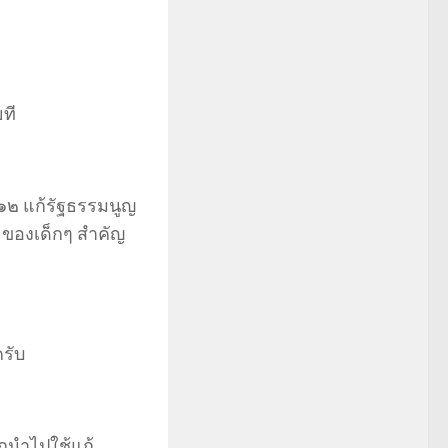
ที
๑๑๒ แก้รัฐธรรมนูญ
ยของเด็กๆ สำคัญ
รับ
ถนำไปใช้แก้