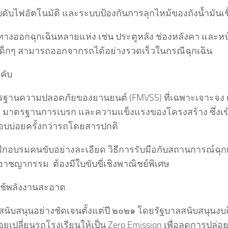
ดับไฟอัตโนมัติ และระบบป้องกันการลุกไหม้ของถังน้ำมันเชื
งทางออกฉุกเฉินหลายแห่ง เช่น ประตูหลัง ช่องหลังคา และหน
ห้เด็กๆ สามารถออกจากรถได้อย่างรวดเร็วในกรณีฉุกเฉิน
งคับ
รฐานความปลอดภัยของยานยนต์ (FMVSS) ที่เฉพาะเจาะจง เ
มาตรฐานการเบรก และความแข็งแรงของโครงสร้าง ซึ่งเข้
บบ่อยครั้งกว่ารถโดยสารปกติ
ฝึกอบรมคนขับอย่างละเอียด วิธีการรับมือกับสถานการณ์ฉุ
ิอาชญากรรม ต้องมีใบขับขี่เชิงพาณิชย์พิเศษ
ช้พลังงานสะอาด
ิ่มสนับสนุนอย่างชัดเจนตั้งแต่ปี ๒๐๒๑ โดยรัฐบาลสนับสนุนงบถ
ยเปลี่ยนรถโรงเรียนให้เป็น Zero Emission เพื่อลดการปล่อ