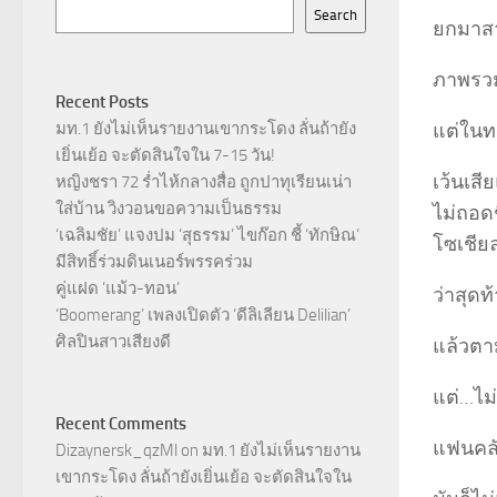
Search
ยกมาสา
ภาพรวม
Recent Posts
แต่ในทา
มท.1 ยังไม่เห็นรายงานเขากระโดง ลั่นถ้ายัง
เยิ่นเย้อ จะตัดสินใจใน 7-15 วัน!
เว้นเสี
หญิงชรา 72 ร่ำไห้กลางสื่อ ถูกปาทุเรียนเน่า
ใส่บ้าน วิงวอนขอความเป็นธรรม
ไม่ถอด
‘เฉลิมชัย’ แจงปม ‘สุธรรม’ ไขก๊อก ชี้ ‘ทักษิณ’
โซเชีย
มีสิทธิ์ร่วมดินเนอร์พรรคร่วม
คู่แฝด ‘แม้ว-ทอน’
ว่าสุดท
‘Boomerang’ เพลงเปิดตัว ‘ดีลิเลียน Delilian’
ศิลปินสาวเสียงดี
แล้วตา
แต่…ไม่
Recent Comments
แฟนคลั
Dizaynersk_qzMl
on
มท.1 ยังไม่เห็นรายงาน
เขากระโดง ลั่นถ้ายังเยิ่นเย้อ จะตัดสินใจใน