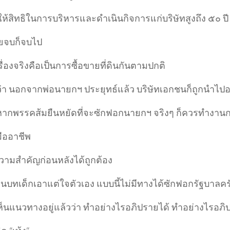
ให้สิทธิในการบริหารและดำเนินกิจการแก่บริษัทสูงถึง ๕๐ ปี
ยจบก็จบไป
ื่องจริงคือเป็นการซื้อขายที่ดินกันตามปกติ
ว่า นอกจากพ่อนายกฯ ประยุทธ์แล้ว บริษัทเอกชนก็ถูกนำไป
 หากพรรคส้มยืนหยัดที่จะซักฟอกนายกฯ จริงๆ ก็ควรทำงานกา
มืออาชีพ
วามสำคัญก่อนหลังได้ถูกต้อง
ล่นบทเด็กเอาแต่ใจตัวเอง แบบนี้ไม่มีทางได้ซักฟอกรัฐบาลคร
ห็นแนวทางอยู่แล้วว่า ทำอย่างไรอภิปรายได้ ทำอย่างไรอภิป