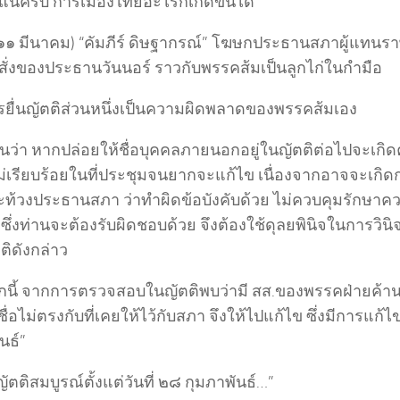
่แน่ครับ การเมืองไทยอะไรก็เกิดขึ้นได้
 (๑๑ มีนาคม) “คัมภีร์ ดิษฐากรณ์” โฆษกประธานสภาผู้แทน
ั่งของประธานวันนอร์ ราวกับพรรคส้มเป็นลูกไก่ในกำมือ
ยื่นญัตติส่วนหนึ่งเป็นความผิดพลาดของพรรคส้มเอง
ห็นว่า หากปล่อยให้ชื่อบุคคลภายนอกอยู่ในญัตติต่อไปจะเก
่เรียบร้อยในที่ประชุมจนยากจะแก้ไข เนื่องจากอาจจะเกิ
ะท้วงประธานสภา ว่าทำผิดข้อบังคับด้วย ไม่ควบคุมรักษาค
ซึ่งท่านจะต้องรับผิดชอบด้วย จึงต้องใช้ดุลยพินิจในการวิน
ติดังกล่าว
นี้ จากการตรวจสอบในญัตติพบว่ามี สส.ของพรรคฝ่ายค้าน
ื่อไม่ตรงกับที่เคยให้ไว้กับสภา จึงให้ไปแก้ไข ซึ่งมีการแก้ไ
นธ์”
ตติสมบูรณ์ตั้งแต่วันที่ ๒๘ กุมภาพันธ์…”