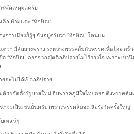
รพัดเหตุผลครับ
คือ ห้ามแตะ “ทักษิณ”
งการเมืองก็รู้ๆ กันอยู่ครับว่า “ทักษิณ” โดนแน่
ยแต่ว่า มีลับลวงพราง ระหว่างพรรคส้มกับพรรคเพื่อไทย สร้า
ชื่อ “ทักษิณ” ออกจากญัตติอภิปรายไม่ไว้วางใจ เพราะเขาน
ล
้ายจะไม่ได้เปิดอภิปราย
มด้วยจัดตั้งรัฐบาลใหม่ ถีบพรรคภูมิใจไทยออก ดึงพรรคส้มเ
น่าจะเป็นเช่นนั้นครับ เพราะพรรคส้มจะเสียรังวัดครั้งใหญ่
บเทแน่ๆ