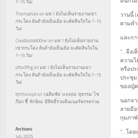
มันก็ไม
7-15 วัน!
ThomasVes
on
มท.1 ยังไม่เห็นรายงานเขา
วานนี้
กระโดง ลั่นถ้ายังเยิ่นเย้อ จะตัดสินใจใน 7-15
ตามคำส
วัน!
และการ
Creatbotd600rer
on
มท.1 ยังไม่เห็นรายงาน
เขากระโดง ลั่นถ้ายังเยิ่นเย้อ จะตัดสินใจใน
“…จึงเ
7-15 วัน!
ความไม
oflzxlflhg
on
มท.1 ยังไม่เห็นรายงานเขา
หรือปร
กระโดง ลั่นถ้ายังเยิ่นเย้อ จะตัดสินใจใน 7-15
ประชุม 
วัน!
ของญัต
tjhhhzvvyd
on
‘เฉลิมชัย’ แจงปม ‘สุธรรม’ ไข
นอกจาก
ก๊อก ชี้ ‘ทักษิณ’ มีสิทธิ์ร่วมดินเนอร์พรรคร่วม
ลายมือช
กุมภาพั
Archives
“…โดยญั
July 2025