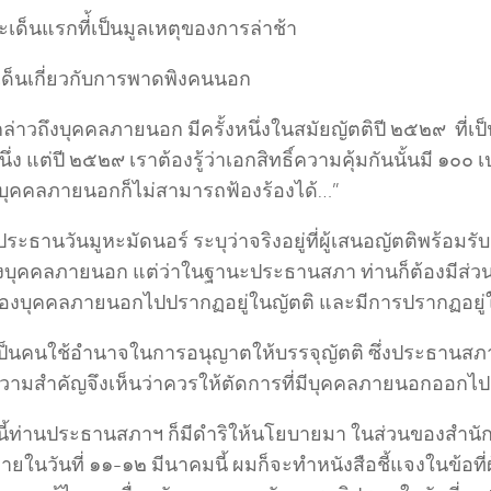
ระเด็นแรกที่้เป็นมูลเหตุของการล่าช้า
เด็นเกี่ยวกับการพาดพิงคนนอก
่าวถึงบุคคลภายนอก มีครั้งหนึ่งในสมัยญัตติปี ๒๕๒๙ ที่เป
นึ่ง แต่ปี ๒๕๒๙ เราต้องรู้ว่าเอกสิทธิ์ความคุ้มกันนั้นมี ๑๐๐ เ
บุคคลภายนอกก็ไม่สามารถฟ้องร้องได้…”
ระธานวันมูหะมัดนอร์ ระบุว่าจริงอยู่ที่ผู้เสนอญัตติพร้อม
ึงบุคคลภายนอก แต่ว่าในฐานะประธานสภา ท่านก็ต้องมีส่ว
อของบุคคลภายนอกไปปรากฏอยู่ในญัตติ และมีการปรากฏอย
ป็นคนใช้อำนาจในการอนุญาตให้บรรจุญัตติ ซึ่งประธานสภาฯ
งมีความสำคัญจึงเห็นว่าควรให้ตัดการที่มีบุคคลภายนอกออกไ
ี้ท่านประธานสภาฯ ก็มีดำริให้นโยบายมา ในส่วนของสำนั
ยในวันที่ ๑๑-๑๒ มีนาคมนี้ ผมก็จะทำหนังสือชี้แจงในข้อที่ผ