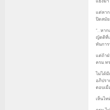
แย้งมา
แต่หาก
ปิดสมั
“…หากเ
ญัตติที
ทันการ
แต่ถ้าฝ
ครม.ทรา
ไม่ได้
อภิปรา
ตอบเมื่
เห็นไทม