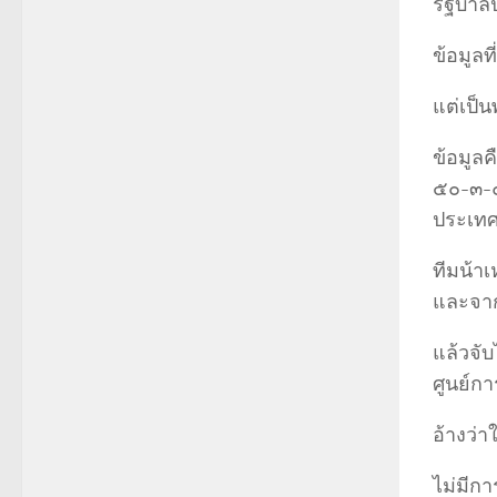
รัฐบาล
ข้อมูลที
แต่เป็นพ
ข้อมูลค
๕๐-๓-๐๘
ประเท
ทีมน้าเ
และจากน
แล้วจั
ศูนย์กา
อ้างว่
ไม่มีกา