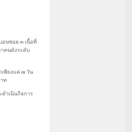
อนซอย ๓ เนื้อที่
เมาคนดังระดับ
มาเพียงแค่ ๗ วัน
บาท
ะดำเนินกิจการ