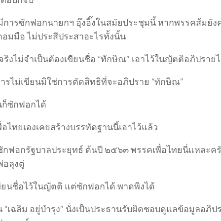
่ตอบก็จบ
มีการซักฟอกนายกฯ อุ๊งอิ๊งในสมัยประชุมนี้ หากพรรคส้มยัง
อมมือ ไม่ประสีประสาอะไรทั้งนั้น
จริงไม่จำเป็นต้องเขียนชื่อ “ทักษิณ” เอาไว้ในญัตติอภิปรายไ
รไม่เขียนมิใช่การตัดสิทธิที่จะอภิปราย “ทักษิณ”
นก็ซักฟอกได้
ื่อไทยเองเคยสร้างบรรทัดฐานนี้เอาไว้แล้ว
ักฟอกรัฐบาลประยุทธ์ ต้นปี ๒๕๖๓ พรรคเพื่อไทยนี่แหละครับ
อลุงตู่
ขียนชื่อไว้ในญัตติ แต่ซักฟอกได้ พาดพิงได้
 “เฉลิม อยู่บำรุง” นั่งเป็นประธานรับผิดชอบดูแลข้อมูลอภิป