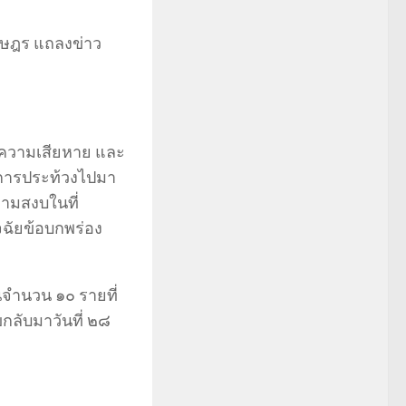
ราษฎร แถลงข่าว
ิดความเสียหาย และ
ดการประท้วงไปมา
วามสงบในที่
ิจฉัยข้อบกพร่อง
จำนวน ๑๐ รายที่
ขกลับมาวันที่ ๒๘