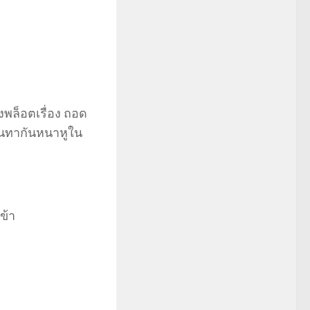
งพล็อตเรื่อง ถอด
ินทากันหนาหูใน
ข้า