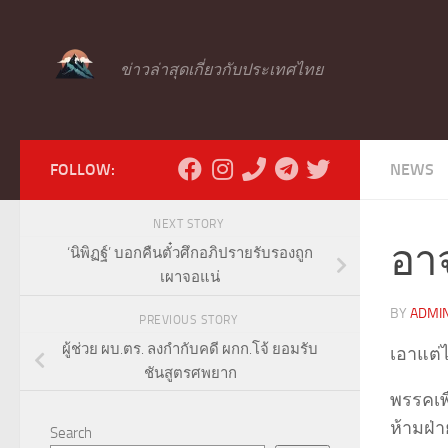
Skip to content
ข่าวล่าสุดเกี่ยวกับประเทศไทย
FOLLOW:
NEWS
NEXT STORY
อา
‘นิพิฏฐ์’ บอกคืนตั๋วศึกอภิปรายรับรองถูก
เผาจอแน่
BY
ADMI
PREVIOUS STORY
ผู้ช่วย ผบ.ตร. ลงกำกับคดี ผกก.โจ้ ยอมรับ
เอาแต่
ชันสูตรศพยาก
พรรคเพื
ห้ามฝ่
Search