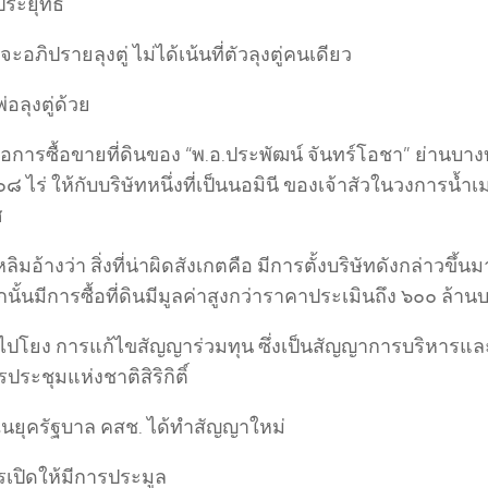
ประยุทธ์
่จะอภิปรายลุงตู่ ไม่ได้เน้นที่ตัวลุงตู่คนเดียว
่อลุงตู่ด้วย
ือการซื้อขายที่ดินของ “พ.อ.ประพัฒน์ จันทร์โอชา” ย่านบางบ
 ไร่ ให้กับบริษัทหนึ่งที่เป็นนอมินี ของเจ้าสัวในวงการน้ำ
ศ
หลิมอ้างว่า สิ่งที่น่าผิดสังเกตคือ มีการตั้งบริษัทดังกล่าวขึ้น
ั้นมีการซื้อที่ดินมีมูลค่าสูงกว่าราคาประเมินถึง ๖๐๐ ล้าน
บไปโยง การแก้ไขสัญญาร่วมทุน ซึ่งเป็นสัญญาการบริหารแล
รประชุมแห่งชาติสิริกิติ์
าในยุครัฐบาล คสช. ได้ทำสัญญาใหม่
รเปิดให้มีการประมูล