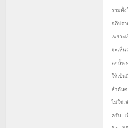
รวมทั้ง
อภิปรา
เพราะเร
จะเห็น
ฉะนั้น
ให้เป็น
ลำดับค
ไม่ใช่เ
ครับ…เ