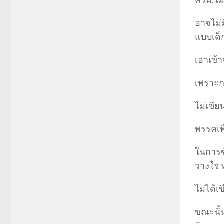
ครม.ไม
อาจไม่
แบบเด็ก
เอาเข้า
เพราะกา
ไม่เขีย
พรรคเพ
ในการซ
วางใจ พ่
ไม่ได้เ
ขณะนั้น