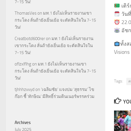
7-15 วัน!
เติร
ThomasVes
on
มท.1 ยังไม่เห็นรายงานเขา
วันท
กระโดง ลั่นถ้ายังเยิ่นเย้อ จะตัดสินใจใน 7-15
22.
วัน!
อัชก
Creatbotd600rer
on
มท.1 ยังไม่เห็นรายงาน
ทั้ง
เขากระโดง ลั่นถ้ายังเยิ่นเย้อ จะตัดสินใจใน
Vision
7-15 วัน!
oflzxlflhg
on
มท.1 ยังไม่เห็นรายงานเขา
กระโดง ลั่นถ้ายังเยิ่นเย้อ จะตัดสินใจใน 7-15
วัน!
Tags:
ค
tjhhhzvvyd
on
‘เฉลิมชัย’ แจงปม ‘สุธรรม’ ไข
ก๊อก ชี้ ‘ทักษิณ’ มีสิทธิ์ร่วมดินเนอร์พรรคร่วม
YOU
Archives
July 2025