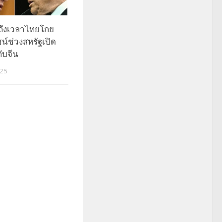
ี้ถึงเวลาไทยโกย
์ช่วงสหรัฐเปิด
ับจีน
025