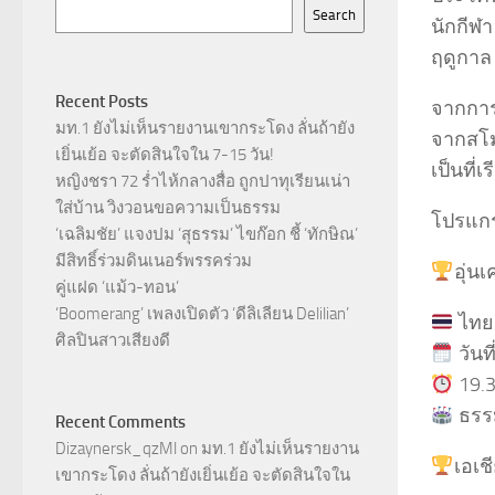
Search
นักกีฬ
ฤดูกาล
Recent Posts
จากการ
มท.1 ยังไม่เห็นรายงานเขากระโดง ลั่นถ้ายัง
จากสโมส
เยิ่นเย้อ จะตัดสินใจใน 7-15 วัน!
เป็นที
หญิงชรา 72 ร่ำไห้กลางสื่อ ถูกปาทุเรียนเน่า
ใส่บ้าน วิงวอนขอความเป็นธรรม
โปรแกร
‘เฉลิมชัย’ แจงปม ‘สุธรรม’ ไขก๊อก ชี้ ‘ทักษิณ’
มีสิทธิ์ร่วมดินเนอร์พรรคร่วม
อุ่นเ
คู่แฝด ‘แม้ว-ทอน’
‘Boomerang’ เพลงเปิดตัว ‘ดีลิเลียน Delilian’
ไทย 
ศิลปินสาวเสียงดี
วันท
19.3
ธรรม
Recent Comments
Dizaynersk_qzMl
on
มท.1 ยังไม่เห็นรายงาน
เอเช
เขากระโดง ลั่นถ้ายังเยิ่นเย้อ จะตัดสินใจใน