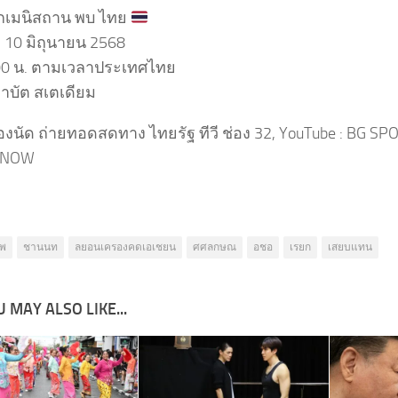
์กเมนิสถาน พบ ไทย
ี่ 10 มิถุนายน 2568
00 น. ตามเวลาประเทศไทย
าบัต สเตเดียม
สองนัด ถ่ายทอดสดทาง ไทยรัฐ ทีวี ช่อง 32, YouTube : BG SP
s NOW
พ
ชานนท
ลยอนเครองคดเอเชยน
ศศลกษณ
อชอ
เรยก
เสยบแทน
 MAY ALSO LIKE...