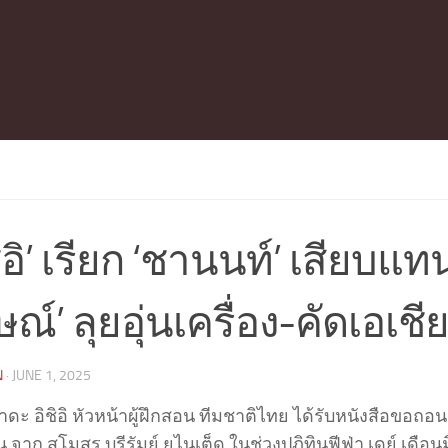
ชิอิ’ เรียก ‘ชานนท์’ เสียบแท
ษณ์’ ลุยอุ่นเครื่อง-คัดเอเชี
N
·
JUNE 1, 2025
ะ อิชิอิ หัวหน้าผู้ฝึกสอน ทีมชาติไทย ได้รับหนังสือขอถอ
จาก สโมสร บุรีรัมย์ ยูไนเต็ด ในช่วงปฏิทินฟีฟ่า เดย์ เดือน