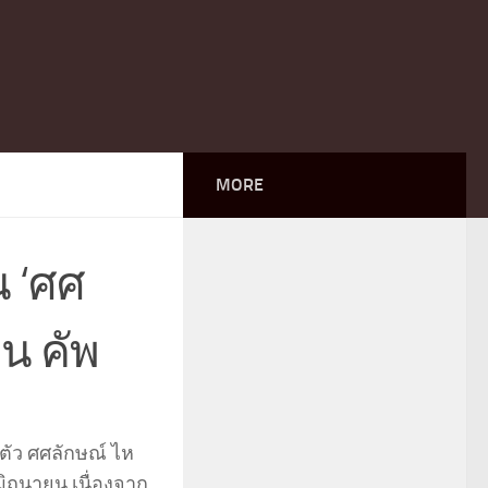
MORE
น ‘ศศ
ยน คัพ
นตัว ศศลักษณ์ ไห
มิถุนายน เนื่องจาก