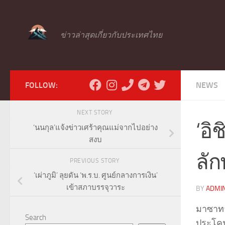
Skip to content
ข่าวล่าสุดเกี่ยวกับประเทศไทย
FOLLOW:
NEWS
NEXT STORY
‘อิ
‘นนกุล’แจ้งข่าวเศร้าคุณแม่จากไปอย่าง
สงบ
ลัก
PREVIOUS STORY
‘เผ่าภูมิ’ ลุยดัน ‘พ.ร.บ. ศูนย์กลางการเงิน’
เข้าสภาบรรจุวาระ
BY
ADMI
มาซาทาด
Search
ประโคน 