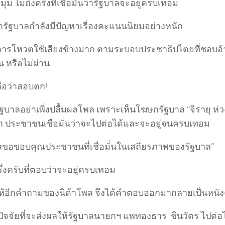
มุม ไม่ถึงครึ่งที่เชื่อมั่นว่ารัฐบาลจะอยู่ครบเทอม
ารัฐบาลกำลังมีปัญหาเรื่องคะแนนนิยมอย่างหนัก
นการโหวตใช้เสียงข้างมาก ตามระบอบประชาธิปไตยที่ชอบอ้า
 หรือไม่ผ่าน
ถือว่าสอบตก!
ัฐบาลอย่าเพิ่งปลื้มผลโพล เพราะเห็นโฆษกรัฐบาล “จิรายุ ห่
า ประชาชนเชื่อมั่นว่าจะไปต่อได้และจะอยู่จนครบเทอม
ลขอขอบคุณประชาชนที่เชื่อมั่นในเสถียรภาพของรัฐบาล”
รึ่งครับที่ตอบว่าจะอยู่ครบเทอม
ให้อีกคำถามของนิด้าโพล จึงได้คำตอบออกมากลายเป็นหนั
ปัจจัยที่จะส่งผลให้รัฐบาลนายกฯ แพทองธาร ชินวัตร ไปต่อไ