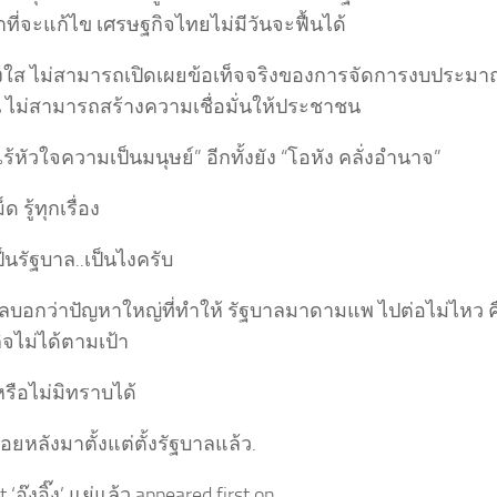
ที่จะแก้ไข เศรษฐกิจไทยไม่มีวันจะฟื้นได้
่งใส ไม่สามารถเปิดเผยข้อเท็จจริงของการจัดการงบประ
วน ไม่สามารถสร้างความเชื่อมั่นให้ประชาชน
ร้หัวใจความเป็นมนุษย์” อีกทั้งยัง “โอหัง คลั่งอำนาจ”
ด รู้ทุกเรื่อง
นรัฐบาล..เป็นไงครับ
พลบอกว่าปัญหาใหญ่ที่ทำให้ รัฐบาลมาดามแพ ไปต่อไม่ไหว ค
จไม่ได้ตามเป้า
รือไม่มิทราบได้
อยหลังมาตั้งแต่ตั้งรัฐบาลแล้ว.
 ‘อุ๊งอิ๊ง’ แย่แล้ว appeared first on .