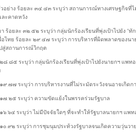
ัวอย่าง ร้อยละ ๓๔.๔๓ ระบุว่า สถานการณ์ทางเศรษฐกิจที่ไม
าและคาดหวัง
 ร้อยละ ๓๒.๕๒ ระบุว่า กลุ่มนักร้องเรียนที่พุ่งเป้าไปยัง “ท
ื่อไทย ร้อยละ ๒๙.๔๗ ระบุว่า การบริหารที่ผิดพลาดของ
สู่สถานการณ์วิกฤต
๒๘.๘๕ ระบุว่า กลุ่มนักร้องเรียนที่พุ่งเป้าไปยังนายกฯ แ
ย
 ๑๙.๗๗ ระบุว่า การบริหารงานที่ไม่ระมัดระวังจนอาจเกิดกา
 ๑๗.๒๕ ระบุว่า ความขัดแย้งในพรรคร่วมรัฐบาล
๑๖.๖๔ ระบุว่า ไม่มีปัจจัยใดๆ ที่จะทำให้รัฐบาลนายกฯ แพท
 ๑๐.๙๒ ระบุว่า การชุมนุมประท้วงรัฐบาลจนเกิดความวุ่นว