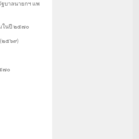
รัฐบาลนายกฯ แพ
ทอมในปี ๒๕๗๐
ี (๒๕๖๙)
๒๕๗๐