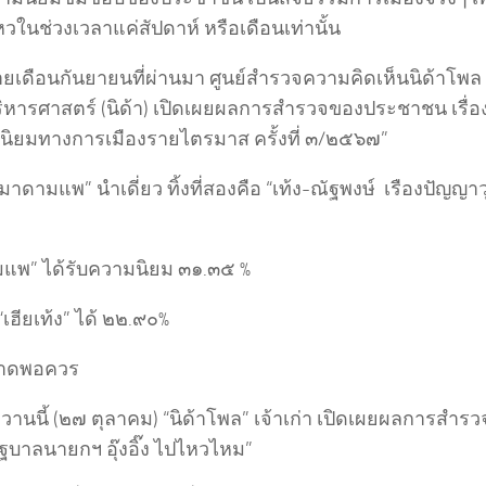
หวในช่วงเวลาแค่สัปดาห์ หรือเดือนเท่านั้น
ลายเดือนกันยายนที่ผ่านมา ศูนย์สำรวจความคิดเห็นนิด้าโพ
ิหารศาสตร์ (นิด้า) เปิดเผยผลการสำรวจของประชาชน เรื่
ิยมทางการเมืองรายไตรมาส ครั้งที่ ๓/๒๕๖๗”
 “มาดามแพ” นำเดี่ยว ทิ้งที่สองคือ “เท้ง-ณัฐพงษ์ เรืองปัญญ
แพ” ได้รับความนิยม ๓๑.๓๕ %
“เฮียเท้ง” ได้ ๒๒.๙๐%
ขาดพอควร
วานนี้ (๒๗ ตุลาคม) “นิด้าโพล” เจ้าเก่า เปิดเผยผลการส
“รัฐบาลนายกฯ อุ๊งอิ๊ง ไปไหวไหม”