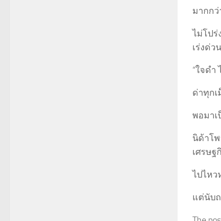
มากกว่า
ไม่โปร
เร่งด่
“ใจดำ ไ
ด่าทุกเม็
พอมาเป็
นิด้าโ
เศรษฐกิ
ไปไหวห
แต่นับถ
The post