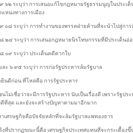
 ๙.๖๒ ระบุว่า การเสนอแก้ไขกฎหมายรัฐธรรมนูญในประเด็น
แหน่งทางการเมือง
 ๙.๐๘ ระบุว่า การทำงานของพรรคฝ่ายค้านที่จะนำไปสู่การ
 ๘.๒๔ ระบุว่า การเสนอกฎหมายนิรโทษกรรมที่มีประเด็นอ่
 ๘.๐๙ ระบุว่า ประเด็นคดีตากใบ
ยละ ๖.๙๕ ระบุว่า การก่อรัฐประหารล้มรัฐบาล
่ายินดีก่อน ที่โหล่คือ การรัฐประหาร
ไม่เชื่อว่าจะมีการรัฐประหาร นับเป็นเรื่องดี เพราะรัฐประห
ี่ดีที่สุด และยังจะสร้างปัญหาตามมาอีกมาก
หาเศรษฐกิจคือปัจจัยหลักที่จะล้มรัฐบาลแพทองธาร
ิงที่ปรากฏขณะนี้คือ เศรษฐกิจประเทศแทนที่จะกระเตื้องขึ้