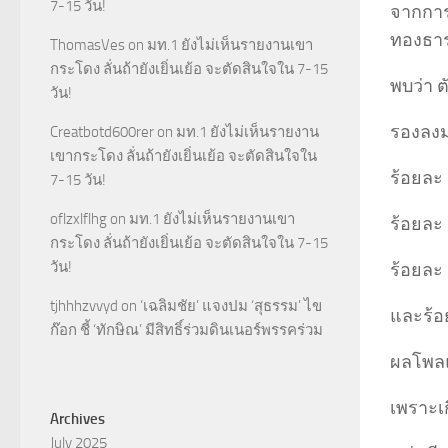
7-15 วัน!
จากการ
ทองธาร
ThomasVes
on
มท.1 ยังไม่เห็นรายงานเขา
กระโดง ลั่นถ้ายังเยิ่นเย้อ จะตัดสินใจใน 7-15
พบว่า 
วัน!
รองลงม
Creatbotd600rer
on
มท.1 ยังไม่เห็นรายงาน
เขากระโดง ลั่นถ้ายังเยิ่นเย้อ จะตัดสินใจใน
ร้อยละ 
7-15 วัน!
oflzxlflhg
on
มท.1 ยังไม่เห็นรายงานเขา
ร้อยละ
กระโดง ลั่นถ้ายังเยิ่นเย้อ จะตัดสินใจใน 7-15
วัน!
ร้อยละ 
tjhhhzvvyd
on
‘เฉลิมชัย’ แจงปม ‘สุธรรม’ ไข
และร้อ
ก๊อก ชี้ ‘ทักษิณ’ มีสิทธิ์ร่วมดินเนอร์พรรคร่วม
ผลโพลแบ
เพราะเก
Archives
July 2025