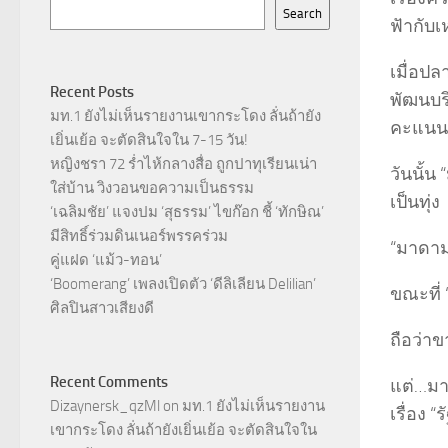
Search
ฟัากับเ
เมื่อป
Recent Posts
พัฒนบร
มท.1 ยังไม่เห็นรายงานเขากระโดง ลั่นถ้ายัง
คะแนนน
เยิ่นเย้อ จะตัดสินใจใน 7-15 วัน!
หญิงชรา 72 ร่ำไห้กลางสื่อ ถูกปาทุเรียนเน่า
วันนั้น
ใส่บ้าน วิงวอนขอความเป็นธรรม
เป็นทุ่ง
‘เฉลิมชัย’ แจงปม ‘สุธรรม’ ไขก๊อก ชี้ ‘ทักษิณ’
มีสิทธิ์ร่วมดินเนอร์พรรคร่วม
“มาดาม
คู่แฝด ‘แม้ว-ทอน’
‘Boomerang’ เพลงเปิดตัว ‘ดีลิเลียน Delilian’
ขณะที่ 
ศิลปินสาวเสียงดี
ถือว่า
Recent Comments
แต่…มา
Dizaynersk_qzMl
on
มท.1 ยังไม่เห็นรายงาน
เรื่อง 
เขากระโดง ลั่นถ้ายังเยิ่นเย้อ จะตัดสินใจใน