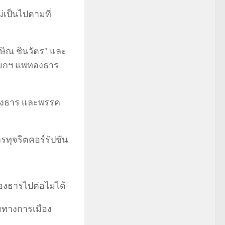
่เป็นไปตามที่
ักษิณ ชินวัตร” และ
นายกฯ แพทองธาร
พทองธาร และพรรค
รทุจริตคอร์รัปชัน
องธารไปต่อไม่ได้
ายทางการเมือง