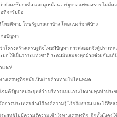
่ายังคงซึมกะทือ และดูเหมือนว่ารัฐบาลแพทองธาร ไม่มีความร
ือที่จะรับมือ
ตีโพยตีพาย โทษรัฐบาลเก่าบ้าง โทษแบงก์ชาติบ้าง
ู้ก่อปัญหา
ี่รู้ว่าโครงสร้างเศรษฐกิจไทยมีปัญหา การส่งออกจึงสู้ประเทศเ
จะยกให้เป็นวาระแห่งชาติ ระดมมันสมองทุกฝ่ายช่วยกันแก้
มาแจก!
้ทางเศรษฐกิจสมัยเป็นฝ่ายค้านหายไปไหนหมด
ั้นโจมตีรัฐบาลประยุทธ์ว่า บริหารแบบเกรงใจนายทุนทำประ
จัดการประเทศอย่างไร้องค์ความรู้ ไร้จริยธรรม และไร้ศีล
ะยุทธ์ไม่มีความรู้ความเข้าใจทางเศรษฐกิจ อีกทั้งยังคงใช