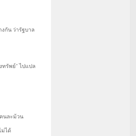
งกัน ว่ารัฐบาล
วงทรัพย์” ไปแปล
งคนละม้วน
ม่ได้