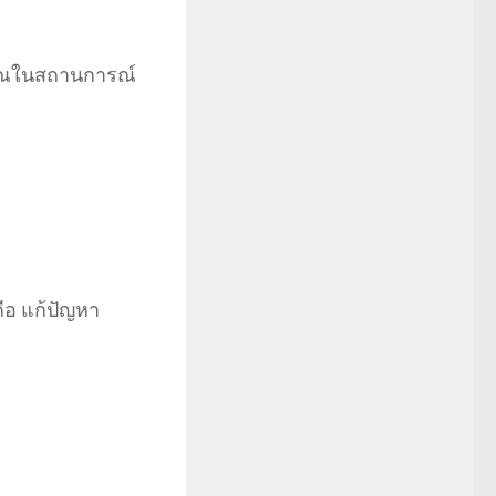
มาณในสถานการณ์
ือ แก้ปัญหา