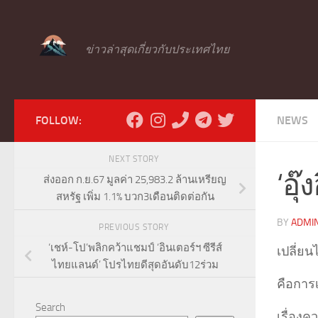
Skip to content
ข่าวล่าสุดเกี่ยวกับประเทศไทย
FOLLOW:
NEWS
NEXT STORY
‘อุ๊
ส่งออก ก.ย.67 มูลค่า 25,983.2 ล้านเหรียญ
สหรัฐ เพิ่ม 1.1% บวก3เดือนติดต่อกัน
BY
ADMI
PREVIOUS STORY
‘เชห์-โป’พลิกคว้าแชมป์ ‘อินเตอร์ฯ ซีรีส์
เปลี่ย
ไทยแลนด์’ โปรไทยดีสุดอันดับ12ร่วม
คือการ
Search
เรื่อง