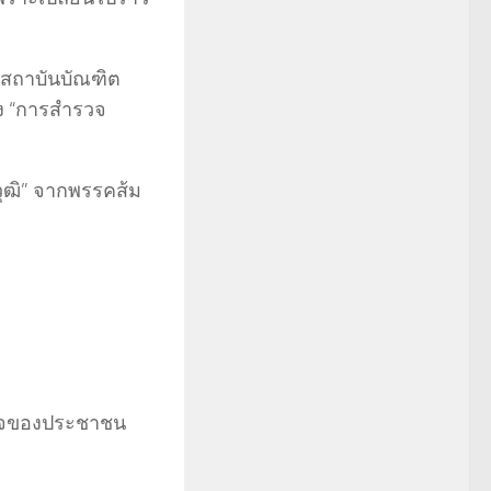
ล สถาบันบัณฑิต
อง “การสำรวจ
าวุฒิ” จากพรรคส้ม
ำรวจของประชาชน