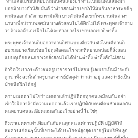
“ท่านเคยเปรียบเทียบเหมือนคนเลี้ยงม้า ท่านไปสอนคนเลี้ยงม้า
บอกม้าบางตัวนิสัยมันดี ว่าง่ายสอนง่าย เขาก็ให้มันกินอาหารพอดีๆ
พามันออกกำลังกาย พามันฝึก บางตัวมันดื้อเขาก็ทรมานมันต่างๆ
นานาเพื่อปราบพยศมัน บางตัวสอนไม่ได้ฝึกไม่ได้ พระพุทธเจ้าถาม
ว่า ถ้าเจอม้าเกเรฝึกไม่ได้จะทำอย่างไร เขาบอกเขาก็ฆ่าทิ้ง
พระพุทธเจ้าท่านก็บอกว่าท่านก็ทำแบบเดียวกัน ตัวไหนดีท่านก็
อบรมอย่างเรียบร้อย ไม่ดุเดือดอะไร พวกที่หยาบหน่อยก็สั่งสอน
แบบดุเดือดหน่อย พวกสั่งสอนไม่ได้ท่านฆ่าทิ้ง ฆ่าทิ้งคือไม่สอน
ถ้าจิตใจเรากระด้างจนครูบาอาจารย์ไม่สอน รู้เลยเราเป็นม้าระดับ
ถูกฆ่าทิ้ง ฉะนั้นถ้าครูบาอาจารย์ยังดุด่าว่ากล่าวอยู่ แสดงว่ายังเป็น
ม้าชนิดฝึกได้อยู่
ความเมตตา ไม่ใช่ว่าเมตตาแล้วปฏิบัติต่อทุกคนเหมือนกัน อย่า
เข้าใจผิดว่าถ้ามีความเมตตาแล้ว เราปฏิบัติกับคนดีคนชั่วเสมอกัน
คนหยาบคนละเอียดเสมอกันอะไรอย่างนี้ ไม่ใช่ๆ
ถึงเราเมตตาเท่าเทียมกันกับคนทุกคน แต่การปฏิบัติ ปฏิบัติให้
สมควรแก่คนๆ นั้นที่เขาจะได้ประโยชน์สูงสุด เราอยู่ในบริษัท ลูก