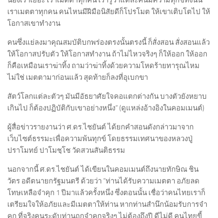
น้องเราเยอะ เราเมตตาทุกคน เรารู้ว่าแต่ละคนมีความทุกข์ทั้งนั้น
เราเมตตาทุกคน คนไหนมีฝีมือนิสัยดีก็โปรโมต ให้เขาเติบโตไป ให้
โอกาสเขาทำงาน
คนซึ่งแย่ลงมาคุณสมบัติบกพร่องตรงนั้นตรงนี้ ก็สั่งสอน สั่งสอนแล้ว
ให้โอกาสปรับตัว ให้โอกาสทำงาน ถ้าไม่ไหวจริงๆ ก็ให้ออก ให้ออก
ก็คือเหมือนเราฆ่าทิ้ง ถามว่าฆ่าทิ้งด้วยความโหดร้ายทารุณไหม
ไม่ใช่ เมตตามาก่อนแล้ว สุดท้ายก็ลงที่อุเบกขา
สัตว์โลกแต่ละตัวๆ มันมีอัธยาศัยใจคอแตกต่างกัน บางตัวยังหยาบ
เกินไป ก็ต้องปฏิบัติกับเขาอย่างหนึ่ง“ (ดูแหล่งอ้างอิงในคอมเมนต์)
ผู้สื่อข่าวรายงานว่า ศ.ดร.ไชยันต์ ได้ยกคำสอนดังกล่าวมาจาก
เว็บไซต์ธรรมะเพื่อความพ้นทุกข์ โดยธรรมเทศนาของหลวงปู่
ปราโมทย์ ปาโมชฺโช วัดสวนสันติธรรม
นอกจากนี้ ศ.ดร.ไชยันต์ ได้เขียนในคอมเมนต์ถึงนายทักษิณ ชิน
วัตร อดีตนายกรัฐมนตรี ด้วยว่า “ท่านได้รับความเมตตา อภัยลด
โทษเหลือจำคุก 1 ปีมาแล้วครั้งหนึ่ง ซึ่งตอนนั้น เชื่อว่าคนไทยเราก็
เตรียมใจให้อภัยและมีเมตตาให้ท่าน หากท่านสำนึกน้อมรับการจำ
คุก ที่จริงคนระดับท่านถูกจำคุกจริงๆ ไม่ต้องถึงปี ดีไม่ดี คนไทยขี้