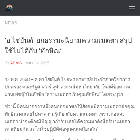
Skip to content
NEWS
‘อ.ไชยันต์’ ยกธรรมะนิยามความเมตตา สรุป
ใช้ไม่ได้กับ ‘ทักษิณ’
BY
ADMIN
·
MAY 12, 2025
12 พ.ค. 2568 – ศ.ดร.ไชยันต์ ไชยพร อาจารย์ประจำภาควิชาการ
ปกครอง คณะรัฐศาสตร์ จุฬาลงกรณ์มหาวิทยาลัย โพสต์ข้อความ
ผ่านเฟซบุ๊กในหัวข้อ “ความเมตตา กับคุณทักษิณ” โดยระบุว่า
ช่วงนี้ มีคนมากกว่าหนึ่งคนออกมาขอให้สังคมมีความเมตตาต่อคุณ
ทักษิณ ผมเลยไปหาความรู้เกี่ยวกับความเมตตา เพราะก่อนจะ
เมตตา น่าจะต้องมีปัญญากำกับ เลยได้ความมาดังนี้ครับ “เมตตา
เท่าเทียมกัน แต่ไม่ใช่ปฏิบัติต่อทุกคนเหมือนกัน”