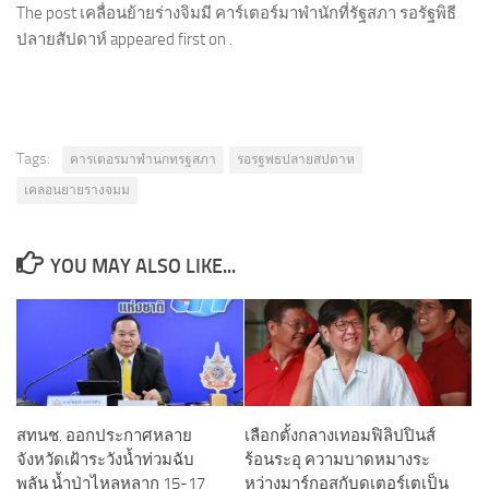
The post เคลื่อนย้ายร่างจิมมี คาร์เตอร์มาพำนักที่รัฐสภา รอรัฐพิธี
ปลายสัปดาห์ appeared first on .
Tags:
คารเตอรมาพำนกทรฐสภา
รอรฐพธปลายสปดาห
เคลอนยายรางจมม
YOU MAY ALSO LIKE...
สทนช. ออกประกาศหลาย
เลือกตั้งกลางเทอมฟิลิปปินส์
จังหวัดเฝ้าระวังน้ำท่วมฉับ
ร้อนระอุ ความบาดหมางระ
พลัน น้ำป่าไหลหลาก 15-17
หว่างมาร์กอสกับดูเตอร์เตเป็น