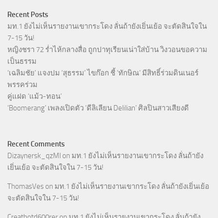
Recent Posts
มท.1 ยังไม่เห็นรายงานเขากระโดง ลั่นถ้ายังเยิ่นเย้อ จะตัดสินใจใน
7-15 วัน!
หญิงชรา 72 ร่ำไห้กลางสื่อ ถูกปาทุเรียนเน่าใส่บ้าน วิงวอนขอความ
เป็นธรรม
‘เฉลิมชัย’ แจงปม ‘สุธรรม’ ไขก๊อก ชี้ ‘ทักษิณ’ มีสิทธิ์ร่วมดินเนอร์
พรรคร่วม
คู่แฝด ‘แม้ว-ทอน’
‘Boomerang’ เพลงเปิดตัว ‘ดีลิเลียน Delilian’ ศิลปินสาวเสียงดี
Recent Comments
Dizaynersk_qzMl
on
มท.1 ยังไม่เห็นรายงานเขากระโดง ลั่นถ้ายัง
เยิ่นเย้อ จะตัดสินใจใน 7-15 วัน!
ThomasVes
on
มท.1 ยังไม่เห็นรายงานเขากระโดง ลั่นถ้ายังเยิ่นเย้อ
จะตัดสินใจใน 7-15 วัน!
Creatbotd600rer
on
มท.1 ยังไม่เห็นรายงานเขากระโดง ลั่นถ้ายัง