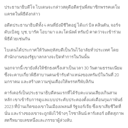
ประธานาธิบดีโจ ไบเดนจะกล่าวสดุดีอดีตรุ่นพี่สมาชิกพรรคเดโม
แครตในพิธีดังกล่าว
อดีตประธานาธิบดีทั้ง 4 คนที่ยังมีชีวิตอยู่ ได้แก่ บิล คลินตัน, จอร์จ
ดับเบิลยู. บุช, บารัค โอบามา และโดนัลด์ ทรัมป์ คาดว่าจะเข้าร่วม
พิธีด้วยเช่นกัน
ไบเดนได้ประกาศให้วันพฤหัสบดีเป็นวันไว้อาลัยทั่วประเทศ โดย
สำนักงานของรัฐบาลกลางจะปิดทำการในวันนั้น
นอกจากนี้ เขายังสั่งให้ชักธงครึ่งเสาเป็นเวลา 30 วันตามธรรมเนียม
ซึ่งจะคาบเกี่ยวพิธีสาบานตนเข้ารับตำแหน่งของทรัมป์ในวันที่ 20
มกราคม และสร้างความขุ่นเคืองให้พรรครีพับลิกัน
คาร์เตอร์เป็นประธานาธิบดีคนแรกที่ได้รับคะแนนเสียงเกินสาม
หลัก เขาเข้ารับการดูแลแบบประคับประคองตั้งแต่เดือนกุมภาพันธ์
2023 ที่บ้านเกิดของเขาในเมืองเพลนส์ รัฐจอร์เจีย ซึ่งเขาเสียชีวิตที่
นั่น และร่างของเขาจะถูกฝังไว้ข้างๆ โรซาลินน์ คาร์เตอร์ อดีตสุภาพ
สตรีหมายเลขหนึ่งและภรรยาผู้ล่วงลับ.