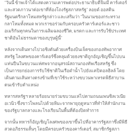
“วันนี้ ข้าพเจ้าได้แสดงความเคารพต่อประธานาธิบดีจิมมี คาร์เตอร์
และสวดภาวนาต่อเขาที่ห้องโถงรัฐสภาสหรัฐ” ลอยด์ ออสติน
รัฐมนตรีกลาโหมสหรัฐกล่าว และเสริมว่า “ในนามของกระทรวง
กลาโหมทั้งหมด พวกเราขอร่วมกับครอบครัวคาร์เตอร์และชาว
อเมริกันทุกคนในการเฉลิมฉลองชีวิต, มรดก และการรับใช้ประเทศ
ชาติอันไม่ธรรมดาของบุรุษผู้นี้”
หลังจากเดินทางไปวอชิงตันด้วยเครื่องบินเจ็ตของกองทัพอากาศ
สหรัฐ โลงศพของคาร์เตอร์ซึ่งคลุมด้วยธงชาติถูกอัญเชิญขึ้นไปบน
แท่นปืนในขบวนแห่ศพจากอนุสรณ์สถานกองทัพเรือสหรัฐ ซึ่ง
เป็นการยกย่องการรับใช้ชาติในเรือดำน้ำ ไปยังแคปิตอลฮิลล์ โดย
เดินตามเส้นทางตรงข้ามที่เขาใช้ระหว่างขบวนพาเหรดพิธีสาบาน
ตนเข้ารับตำแหน่ง
ทหารสหรัฐฯ หลายร้อยนายร่วมขบวนแห่ไปตามถนนเพนซิลเวเนีย
อเวนิว ซึ่งขาวโพลนไปด้วยหิมะจากพายุฤดูหนาวที่ทำให้สำนักงาน
ของรัฐบาลกลางและโรงเรียนในพื้นที่ต้องปิดทำการ
จากนั้น ทหารก็อัญเชิญโลงศพของเขาขึ้นไปที่อาคารรัฐสภาซึ่งมีพิธี
สวดอภิธรรมสั้นๆ โดยมีครอบครัวของคาร์เตอร์, สมาชิกรัฐสภา