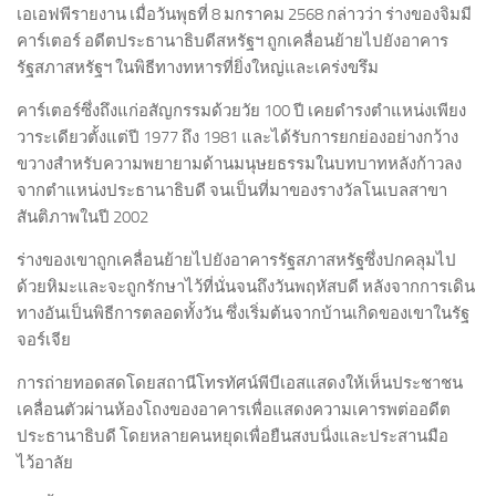
เอเอฟพีรายงาน เมื่อวันพุธที่ 8 มกราคม 2568 กล่าวว่า ร่างของจิมมี
คาร์เตอร์ อดีตประธานาธิบดีสหรัฐฯ ถูกเคลื่อนย้ายไปยังอาคาร
รัฐสภาสหรัฐฯ ในพิธีทางทหารที่ยิ่งใหญ่และเคร่งขรึม
คาร์เตอร์ซึ่งถึงแก่อสัญกรรมด้วยวัย 100 ปี เคยดำรงตำแหน่งเพียง
วาระเดียวตั้งแต่ปี 1977 ถึง 1981 และได้รับการยกย่องอย่างกว้าง
ขวางสำหรับความพยายามด้านมนุษยธรรมในบทบาทหลังก้าวลง
จากตำแหน่งประธานาธิบดี จนเป็นที่มาของรางวัลโนเบลสาขา
สันติภาพในปี 2002
ร่างของเขาถูกเคลื่อนย้ายไปยังอาคารรัฐสภาสหรัฐซึ่งปกคลุมไป
ด้วยหิมะและจะถูกรักษาไว้ที่นั่นจนถึงวันพฤหัสบดี หลังจากการเดิน
ทางอันเป็นพิธีการตลอดทั้งวัน ซึ่งเริ่มต้นจากบ้านเกิดของเขาในรัฐ
จอร์เจีย
การถ่ายทอดสดโดยสถานีโทรทัศน์พีบีเอสแสดงให้เห็นประชาชน
เคลื่อนตัวผ่านห้องโถงของอาคารเพื่อแสดงความเคารพต่ออดีต
ประธานาธิบดี โดยหลายคนหยุดเพื่อยืนสงบนิ่งและประสานมือ
ไว้อาลัย