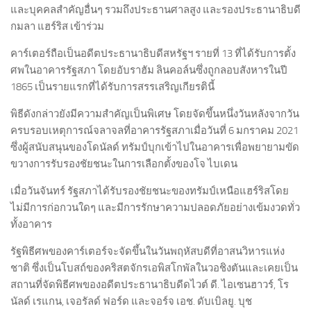
และบุคคลสำคัญอื่นๆ รวมถึงประธานศาลสูง และรองประธานาธิบดี
กมลา แฮร์ริส เข้าร่วม
คาร์เตอร์ถือเป็นอดีตประธานาธิบดีสหรัฐฯ รายที่ 13 ที่ได้รับการตั้ง
ศพในอาคารรัฐสภา โดยอับราฮัม ลินคอล์นซึ่งถูกลอบสังหารในปี
1865 เป็นรายแรกที่ได้รับการสรรเสริญเกียรตินี้
พิธีดังกล่าวยังมีความสำคัญเป็นพิเศษ โดยจัดขึ้นหนึ่งวันหลังจากวัน
ครบรอบเหตุการณ์จลาจลที่อาคารรัฐสภาเมื่อวันที่ 6 มกราคม 2021
ซึ่งผู้สนับสนุนของโดนัลด์ ทรัมป์บุกเข้าไปในอาคารเพื่อพยายามขัด
ขวางการรับรองชัยชนะในการเลือกตั้งของโจ ไบเดน
เมื่อวันจันทร์ รัฐสภาได้รับรองชัยชนะของทรัมป์เหนือแฮร์ริสโดย
ไม่มีการก่อกวนใดๆ และมีการรักษาความปลอดภัยอย่างเข้มงวดทั่ว
ทั้งอาคาร
รัฐพิธีศพของคาร์เตอร์จะจัดขึ้นในวันพฤหัสบดีที่อาสนวิหารแห่ง
ชาติ ซึ่งเป็นโบสถ์ของคริสตจักรเอพิสโกพัลในวอชิงตันและเคยเป็น
สถานที่จัดพิธีศพของอดีตประธานาธิบดีดไวต์ ดี. ไอเซนฮาวร์, โร
นัลด์ เรแกน, เจอรัลด์ ฟอร์ด และจอร์จ เอช. ดับเบิลยู. บุช