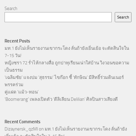
Search
Search
Recent Posts
มท.1 ยังไม่เห็นรายงานเขากระโดง ลั่นถ้ายังเยิ่นเย้อ จะตัดสินใจใน
7-15 วัน!
หญิงชรา 72 ร่ำไห้กลางสื่อ ถูกปาทุเรียนเน่าใส่บ้าน วิงวอนขอความ
เป็นธรรม
‘เฉลิมชัย’ แจงปม ‘สุธรรม’ ไขก๊อก ชี้ ‘ทักษิณ’ มีสิทธิ์ร่วมดินเนอร์
พรรคร่วม
คู่แฝด ‘แม้ว-ทอน’
‘Boomerang’ เพลงเปิดตัว ‘ดีลิเลียน Delilian’ ศิลปินสาวเสียงดี
Recent Comments
Dizaynersk_qzMl
on
มท.1 ยังไม่เห็นรายงานเขากระโดง ลั่นถ้ายัง