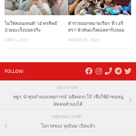
ไม่ใช่คอนเทนต์! ‘เอ๋ พรทิพย์’
ตำรวจออกหมายเรียก ‘ดิว อริ
ป่วยมะเร็งปอดจริง
สรา’ พัวพันแก๊งดอลลาร์ปลอม
JUNE 5, 2025
MARCH 25, 2025
FOLLOW:
NEXT STORY
พฐก. นำหุ่นจำลองเหตุการณ์ ‘อดีตผกก.โจ้’ เชื่อใช้ผ้าขนหนู
มัดคอตัวเองได้
PREVIOUS STORY
โอกาสของ ‘ลุงป้อม’ เปิดแล้ว