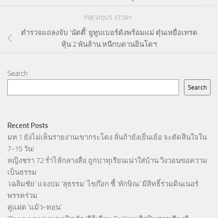
PREVIOUS STORY
ตำรวจแถลงจับ ‘นัตตี้’ ยูทูบเบอร์ดังพร้อมแม่ ตุ๋นเหยื่อเทรด
หุ้น 2 พันล้าน หนีกบดานอินโดฯ
Search
Search
Recent Posts
มท.1 ยังไม่เห็นรายงานเขากระโดง ลั่นถ้ายังเยิ่นเย้อ จะตัดสินใจใน
7-15 วัน!
หญิงชรา 72 ร่ำไห้กลางสื่อ ถูกปาทุเรียนเน่าใส่บ้าน วิงวอนขอความ
เป็นธรรม
‘เฉลิมชัย’ แจงปม ‘สุธรรม’ ไขก๊อก ชี้ ‘ทักษิณ’ มีสิทธิ์ร่วมดินเนอร์
พรรคร่วม
คู่แฝด ‘แม้ว-ทอน’