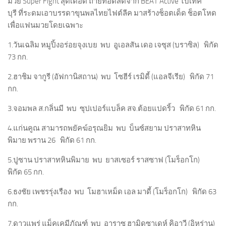
มวย Super Fight สุดเดือด ถ่ายทอดสดจาก BEAT Active ไบเทค
บุรี ที่ระดมเอาบรรดาขุนพลไทยไฟต์ลีค มาสร้างช็อตเด็ด ช็อตโหด
เพื่อแฟนมวยโดยเฉพาะ
1.วันเฉลิม หมูปิ้งอร่อยจุงเบย พบ อูเอลสัน เดอ เจซุส (บราซิล) พิกัด
73 กก.
2.ฮาชิม จากูรี (อัฟกานิสถาน) พบ โซฮีร์ เรมิดี้ (แอลจีเรีย) พิกัด 71
กก.
3.จอมพล ส.กลิ่นมี พบ ซุปเปอร์แบล็ค สจ.ต้อยแปดริ้ว พิกัด 61 กก.
4.แก่นคูณ สามารถพยัคฆ์อรุณยิม พบ บ็นซ์สยาม ปราสาทหิน
พิมาย พราน 26 พิกัด 61 กก.
5.ปูซาน ปราสาทหินพิมาย พบ ยาสเซอร์ ราสซาฟ (โมร็อกโก)
พิกัด 65 กก.
6.ธงชัย เพชรรุ่งเรือง พบ โมฮาเหม็ด เอล มาดี้ (โมร็อกโก) พิกัด 63
กก.
7.ดาวแพร่ แม็คเคมีภัณฑ์ พบ อาราซ ฮามิดซาเดห์ คิอาวี (อิหร่าน)