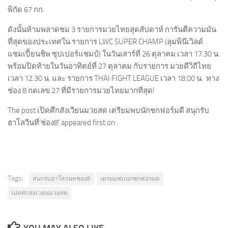
พิกัด 67 กก.
ดังนั้นห้ามพลาดชม 3 รายการมวยไทยสุดสัปดาห์ การันตีความมัน
ที่สุดของประเทศใน รายการ LWC SUPER CHAMP (ลุมพินีเวิลด์
แชมเปี้ยนชิพ ซุปเปอร์แชมป์) ในวันเสาร์ที่ 26 ตุลาคม เวลา 17.30 น.
พร้อมปิดท้ายในวันอาทิตย์ที่ 27 ตุลาคม กับรายการ มวยดีวิถีไทย
เวลา 12.30 น. และ รายการ THAI FIGHT LEAGUE เวลา 18.00 น. ทาง
ช่อง 8 กดเลข 27 ที่มีรายการมวยไทยมากที่สุด!
The post เปิดศึกสังเวียนมวยสด เตรียมพบนักชกฟอร์มดี สนุกรับ
ฮาโลวีนที่’ช่อง8′ appeared first on .
Tags:
สนกรบฮาโลวนทชอง8
เตรยมพบนกชกฟอรมด
เปดศกสงเวยนมวยสด