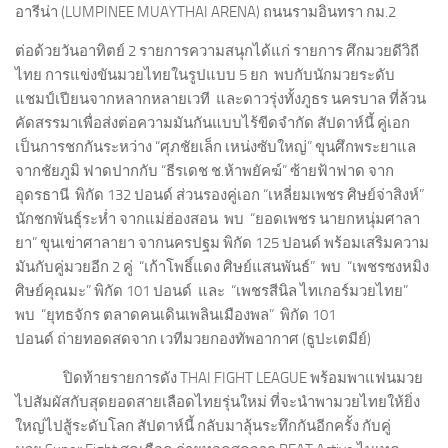
อารีน่า (LUMPINEE MUAYTHAI ARENA) ถนนรามอินทรา กม.2
ต่อด้วยวันอาทิตย์ 2 รายการความสนุกได้แก่ รายการ ศึกมวยดีวิถี
ไทย การแข่งขันมวยไทยในรูปแบบ 5 ยก พบกับนักมวยระดับ
แชมป์เปียนจากหลากหลายเวที และดาวรุ่งทั้งภูธร นครบาล ที่ล้วน
คัดสรรมาเพื่อส่งต่อความมันกันแบบไร้ขีดจำกัด สัปดาห์นี้ คู่เอก
เป็นการชกกันระหว่าง “ศุภชัยเล็ก เหน่งซับใหญ่” ขุนศึกพระยาแล
จากชัยภูมิ ฟาดปากกับ “ธีรเดช ช.ห้าพยัคฆ์” ซ้ายฟ้าฟาด จาก
อุดรธานี พิกัด 132 ปอนด์ ส่วนรองคู่เอก “เหลี่ยมเพชร ศิษย์จ่าสิงห์”
นักชกพันธุ์ระห่ำ จากแม่ฮ่องสอน พบ “ยอดเพชร นายกหนุ่มศาลา
ยา” ขุนเข่าศาลายา จากนครปฐม พิกัด 125 ปอนด์ พร้อมเสริมความ
มันกับคู่มวยอีก 2 คู่ “เก้าโพธิ์แดง ศิษย์แสนพันธ์” พบ “เพชรซงหมิง
ศิษย์คุณมะ” พิกัด 101 ปอนด์ และ “เพชรสีนิล ไทเกอร์มวยไทย”
พบ “ยุทธจักร ตลาดคนเดินเพลินเมืองพล” พิกัด 101
ปอนด์ ถ่ายทอดสดจาก เวทีมวยกองทัพอากาศ (ธูปะเตมีย์)
ปิดท้ายรายการดัง THAI FIGHT LEAGUE พร้อมพาแฟนมวย
ไปสัมผัสกับสุดยอดสายเลือดไทยรุ่นใหม่ ที่จะนำพามวยไทยให้ยิ่ง
ใหญ่ไปสู้ระดับโลก สัปดาห์นี้ กลับมาลุ้นระทึกกันอีกครั้ง กับคู่