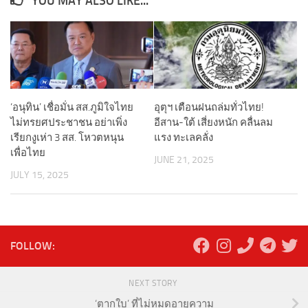
YOU MAY ALSO LIKE...
‘อนุทิน’ เชื่อมั่น สส.ภูมิใจไทย
อุตุฯ เตือนฝนถล่มทั่วไทย!
ไม่ทรยศประชาชน อย่าเพิ่ง
อีสาน-ใต้ เสี่ยงหนัก คลื่นลม
เรียกงูเห่า 3 สส. โหวตหนุน
แรง ทะเลคลั่ง
เพื่อไทย
JUNE 21, 2025
JULY 15, 2025
FOLLOW:
NEXT STORY
‘ตากใบ’ ที่ไม่หมดอายุความ