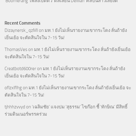
‘Boomerang’ เพลงเปิดตัว ‘ดีลิเลียน Delilian’ ศิลปินสาวเสียงดี
Recent Comments
Dizaynersk_qzMl
on
มท.1 ยังไม่เห็นรายงานเขากระโดง ลั่นถ้ายัง
เยิ่นเย้อ จะตัดสินใจใน 7-15 วัน!
ThomasVes
on
มท.1 ยังไม่เห็นรายงานเขากระโดง ลั่นถ้ายังเยิ่นเย้อ
จะตัดสินใจใน 7-15 วัน!
Creatbotd600rer
on
มท.1 ยังไม่เห็นรายงานเขากระโดง ลั่นถ้ายัง
เยิ่นเย้อ จะตัดสินใจใน 7-15 วัน!
oflzxlflhg
on
มท.1 ยังไม่เห็นรายงานเขากระโดง ลั่นถ้ายังเยิ่นเย้อ จะ
ตัดสินใจใน 7-15 วัน!
tjhhhzvvyd
on
‘เฉลิมชัย’ แจงปม ‘สุธรรม’ ไขก๊อก ชี้ ‘ทักษิณ’ มีสิทธิ์
ร่วมดินเนอร์พรรคร่วม