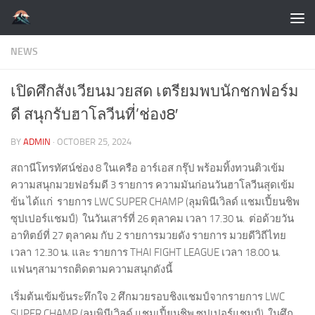
Skip to content
NEWS
เปิดศึกสังเวียนมวยสด เตรียมพบนักชกฟอร์ม
ดี สนุกรับฮาโลวีนที่’ช่อง8′
BY
ADMIN
·
OCTOBER 25, 2024
สถานีโทรทัศน์ช่อง 8 ในเครือ อาร์เอส กรุ๊ป พร้อมทิ้งทวนติวเข้ม
ความสนุกมวยฟอร์มดี 3 รายการ ความมันก่อนวันฮาโลวีนสุดเข้ม
ข้น ได้แก่ รายการ LWC SUPER CHAMP (ลุมพินีเวิลด์ แชมเปี้ยนชิพ
ซุปเปอร์แชมป์) ในวันเสาร์ที่ 26 ตุลาคม เวลา 17.30 น. ต่อด้วยวัน
อาทิตย์ที่ 27 ตุลาคม กับ 2 รายการมวยดัง รายการ มวยดีวิถีไทย
เวลา 12.30 น. และ รายการ THAI FIGHT LEAGUE เวลา 18.00 น.
แฟนๆสามารถติดตามความสนุกดังนี้
เริ่มต้นเข้มข้นระทึกใจ 2 ศึกมวยรอบชิงแชมป์จากรายการ LWC
SUPER CHAMP (ลุมพินีเวิลด์ แชมเปี้ยนชิพ ซุปเปอร์แชมป์) ในศึก