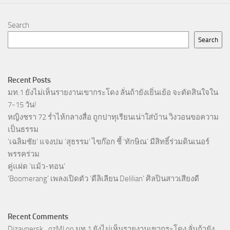
Search
Search
Recent Posts
มท.1 ยังไม่เห็นรายงานเขากระโดง ลั่นถ้ายังเยิ่นเย้อ จะตัดสินใจใน
7-15 วัน!
หญิงชรา 72 ร่ำไห้กลางสื่อ ถูกปาทุเรียนเน่าใส่บ้าน วิงวอนขอความ
เป็นธรรม
‘เฉลิมชัย’ แจงปม ‘สุธรรม’ ไขก๊อก ชี้ ‘ทักษิณ’ มีสิทธิ์ร่วมดินเนอร์
พรรคร่วม
คู่แฝด ‘แม้ว-ทอน’
‘Boomerang’ เพลงเปิดตัว ‘ดีลิเลียน Delilian’ ศิลปินสาวเสียงดี
Recent Comments
Dizaynersk_qzMl
on
มท.1 ยังไม่เห็นรายงานเขากระโดง ลั่นถ้ายัง