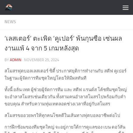
Skip to content
NEWS
‘เลสเตอร์’ ตะเพิด ‘คูเปอร์’ พ้นกุนซือ เซ่นผล
งานแพ้ 4 จาก 5 เกมหลังสุด
BY
ADMIN
·
NOVEMBER 25, 2024
สโมสรฟุตบอลเลสเตอร์ ซิตี้ ประกาศยุติการทำงานกับ สตีฟ คูเปอร์
ในฐานะผู้จัดการทีมชุดใหญ่โดยให้มีผลทันที
ทั้งนี้ อลัน เทต ผู้ช่วยผู้จัดการทีม และ สตีฟ แรนด์ส โค้ชทีมชุดใหญ่
จะอำลาสโมสรเช่นเดียวกัน ทั้งสามคนอำลาสโมสรไปพร้อมกับคำ
ขอบคุณ สำหรับความทุ่มเทตลอดช่วงเวลาที่อยู่กับสโมสร
สโมสรขออวยพรให้ทุกคนโชคดีในเส้นทางฟุตบอลอาชีพต่อไป
การฝึกซ้อมของทีมชุดใหญ่ จะอยู่ภายใต้การดูแลของ เบน ดอว์สัน