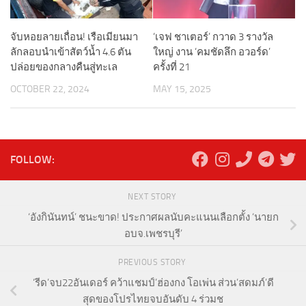
จับหอยลายเถื่อน! เรือเมียนมา
‘เจฟ ชาเตอร์’ กวาด 3 รางวัล
ลักลอบนำเข้าสัตว์น้ำ 4.6 ตัน
ใหญ่ งาน ‘คมชัดลึก อวอร์ด’
ปล่อยของกลางคืนสู่ทะเล
ครั้งที่ 21
OCTOBER 22, 2024
MAY 15, 2025
FOLLOW:
NEXT STORY
‘อังกินันทน์’ ชนะขาด! ประกาศผลนับคะแนนเลือกตั้ง ‘นายก
อบจ.เพชรบุรี’
PREVIOUS STORY
‘รีด’จบ22อันเดอร์ คว้าแชมป์’ฮ่องกง โอเพ่น ส่วน’สดมภ์’ดี
สุดของโปรไทยจบอันดับ 4 ร่วมช