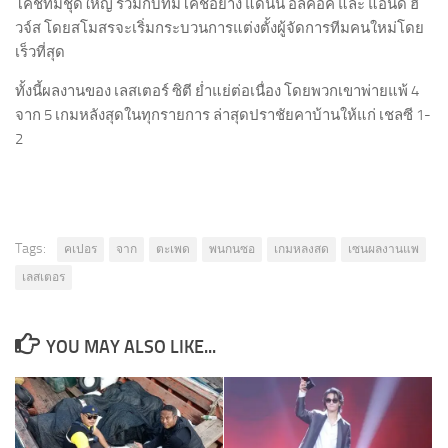
โค้ชทีมชุดใหญ่ ร่วมกับทีมโค้ชอย่าง แดนนี่ อัลค็อค และ แอนดี้ ฮิ
วจ์ส โดยสโมสรจะเริ่มกระบวนการแต่งตั้งผู้จัดการทีมคนใหม่โดย
เร็วที่สุด
ทั้งนี้ผลงานของ เลสเตอร์ ซิตี ย่ำแย่ต่อเนื่อง โดยพวกเขาพ่ายแพ้ 4
จาก 5 เกมหลังสุดในทุกรายการ ล่าสุดปราชัยคาบ้านให้แก่ เชลซี 1-
2
Tags:
คเปอร
จาก
ตะเพด
พนกนซอ
เกมหลงสด
เซนผลงานแพ
เลสเตอร
YOU MAY ALSO LIKE...