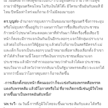
ณ วันนี้คงยาก ก็คงทู่ซี้กันไปอีก2-3 ปี อยู่จนครบ ถามว่าทำไมทู่ซี้
ถามว่ามีรัฐมนตรีคนไหน ไม่รับเงินใต้โต๊ะ มีใครมายืนยันกับผมสิ มี
ไหม ปีหนึ่งเท่าไหร่ ผมก็ถาม ถ้าไม่มีลองมาบอก
ดร.บุญส่ง
-อำนาจการยุบสภาฯ เป็นของนายกรัฐมนตรี ซึ่งการจะยุบ
หรือไม่ยุบสภาขึ้นอยู่กับว่า แผนการในการซื้อเสียงกับประชาชน
ก้าวหน้าไปขนาดไหน ตลอดเวลาที่ทำกันมา ก็คิดเรื่องซื้อเสียง ปี
หน้า ก็คงจะมีการแจกเงินกันเป็นอีกระลอกๆ แจกให้กลุ่มเปราะบาง
แล้วต่อไปก็จะแจกให้ผู้สูงอายุ แล้วต่อไปก็อาจเป็นสตรีมีครรภ์ แม่
และเด็ก ก็แจกเป็นระลอกๆ บนเป้าหมายเพื่อหาเสียงเลือกตั้ง ถ้าเขา
ทำได้สำเร็จตามนี้ โดยการรีดเงินจากประชาชนเพื่อมาแจก
ประชาชน แล้วมีการสำรวจออกมาพบว่าทำแล้วได้ผล ประชาชน
ชอบใจมาก แล้วหวังว่าหากกลับมาเป็นรัฐบาลพรรคเดียว จะแจกได้
มากกว่านี้ ผมว่าโอกาสยุบสภา ก็อาจเกิดขึ้น
-การเลือกตั้งรอบหน้า ที่คนมองว่า ก็จะแข่งกันสองพรรคคือพรรค
แดงกับพรรคส้ม แล้วมีโอกาสหรือไม่ ที่อาจเกิดกรณีเช่นภูมิใจไทย
อาจขึ้นมาเป็นพรรคอันดับหนึ่ง
?
นพ.ระวี
– ณ วันนี้ การที่ภูมิใจไทยจะขึ้นมาแซง ส้มกับแดง ได้หรือ