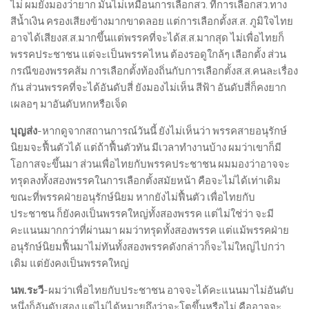
ไม่ ผมยังมองว่ายาก มันไม่เหมือนการเลือกสว. ที่การเลือกสว.ทาง
สีน้ำเงิน ครองเสียงข้างมากขาดลอย แต่การเลือกตั้งส.ส. ภูมิใจไทย
อาจได้เสียงส.ส.มากขึ้นแต่พรรคที่จะได้ส.ส.มากสุด ไม่เพื่อไทยก็
พรรคประชาชน แต่จะเป็นพรรคไหน ต้องรอดูใกล้ๆ เลือกตั้ง ส่วน
กรณีของพรรคส้ม การเลือกตั้งท้องถิ่นกับการเลือกตั้งส.ส.คนละเรื่อง
กัน ส่วนพรรคที่จะได้อันดับสี่ ยังมองไม่เห็น สีฟ้า อันดับสี่ก็คงยาก
เผลอๆ มาอันดับหกหรือเจ็ด
บุญส่ง
-หากดูจากสถานการณ์วันนี้ ยังไม่เห็นว่า พรรคสายอนุรักษ์
นิยมจะฟื้นตัวได้ แต่ถ้าฟื้นตัวทัน มีเวลาทำงานบ้าง ผมว่าเขาก็มี
โอกาสจะขึ้นมา ส่วนเพื่อไทยกับพรรคประชาชน ผมมองว่าอาจจะ
ทรุดลงทั้งสองพรรคในการเลือกตั้งสมัยหน้า คือจะไม่ได้เท่าเดิม
ขณะที่พรรคฝ่ายอนุรักษ์นิยม หากยังไม่ฟื้นตัว เพื่อไทยกับ
ประชาชน ก็ยังคงเป็นพรรคใหญ่ทั้งสองพรรค แต่ไม่ใช่ว่า จะมี
คะแนนมากกว่าที่ผ่านมา ผมว่าทรุดทั้งสองพรรค แต่แม้พรรคฝ่าย
อนุรักษ์นิยมฟื้นมาไม่ทันทั้งสองพรรคดังกล่าวก็จะไม่ใหญ่ไปกว่า
เดิม แต่ยังคงเป็นพรรคใหญ่
นพ.ระวี
-ผมว่าเพื่อไทยกับประชาชน อาจจะได้คะแนนมาไม่อันดับ
หนึ่งก็อันดับสอง แต่ไม่ได้หมายถึงว่าจะโตขึ้นหรือไม่ คืออาจจะ