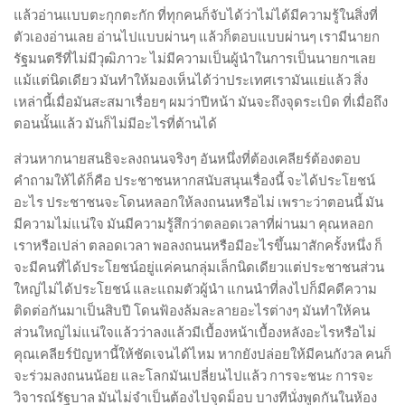
แล้วอ่านแบบตะกุกตะกัก ที่ทุกคนก็จับได้ว่าไม่ได้มีความรู้ในสิ่งที่
ตัวเองอ่านเลย อ่านไปแบบผ่านๆ แล้วก็ตอบแบบผ่านๆ เรามีนายก
รัฐมนตรีที่ไม่มีวุฒิภาวะ ไม่มีความเป็นผู้นำในการเป็นนายกฯเลย
แม้แต่นิดเดียว มันทำให้มองเห็นได้ว่าประเทศเรามันแย่แล้ว สิ่ง
เหล่านี้เมื่อมันสะสมาเรื่อยๆ ผมว่าปีหน้า มันจะถึงจุดระเบิด ที่เมื่อถึง
ตอนนั้นแล้ว มันก็ไม่มีอะไรที่ต้านได้
ส่วนหากนายสนธิจะลงถนนจริงๆ อันหนึ่งที่ต้องเคลียร์ต้องตอบ
คำถามให้ได้ก็คือ ประชาชนหากสนับสนุนเรื่องนี้ จะได้ประโยชน์
อะไร ประชาชนจะโดนหลอกให้ลงถนนหรือไม่ เพราะว่าตอนนี้ มัน
มีความไม่แน่ใจ มันมีความรู้สึกว่าตลอดเวลาที่ผ่านมา คุณหลอก
เราหรือเปล่า ตลอดเวลา พอลงถนนหรือมีอะไรขึ้นมาสักครั้งหนึ่ง ก็
จะมีคนที่ได้ประโยชน์อยู่แค่คนกลุ่มเล็กนิดเดียวแต่ประชาชนส่วน
ใหญ่ไม่ได้ประโยชน์ และแถมตัวผู้นำ แกนนำที่ลงไปก็มีคดีความ
ติดต่อกันมาเป็นสิบปี โดนฟ้องล้มละลายอะไรต่างๆ มันทำให้คน
ส่วนใหญ่ไม่แน่ใจแล้วว่าลงแล้วมีเบื้องหน้าเบื้องหลังอะไรหรือไม่
คุณเคลียร์ปัญหานี้ให้ชัดเจนได้ไหม หากยังปล่อยให้มีคนกังวล คนก็
จะร่วมลงถนนน้อย และโลกมันเปลี่ยนไปแล้ว การจะชนะ การจะ
วิจารณ์รัฐบาล มันไม่จำเป็นต้องไปจุดม็อบ บางทีนั่งพูดกันในห้อง