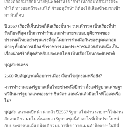
เรื่องที่ออกมาสกัด นายทุนพลังงาน เขาก็ทำในกรอบที่สามารถจะ
ทำได้ ทางออกถ้าจะแก้ได้ ฝ่ายอนุรักษ์ฯ ก็ต้องได้เสียงข้างมากเข้า
มา มันก็จบ
ปี
2567 เรื่องที่เจ็บปวดก็คือเรื่องชั้น 14 ร.พ.ตำรวจ เป็นเรื่องที่น่า
รังเกียจที่สุด เป็นการทำร้ายและทำลายระบอบยุติธรรมของ
ประเทศไทยอย่างรุนแรงที่สุดโดยการร่วมมือกันของบุคคลกลุ่ม
ต่างๆ ทั้งนักการเมือง ข้าราชการและประชาชนด้วยส่วนหนึ่ง เป็น
เรื่องน่าเศร้าที่สุดสำหรับประเทศไทย เป็นเรื่องโกหกระดับชาติ
บุญส่ง ชเลธร
2568 จับสัญญาณม็อบการเมือง
เงื่อนไขสุกงอมหรือยัง
?
-การทำงานของรัฐบาลเพื่อไทยช่วงหนึ่งปีกว่า ตั้งแต่รัฐบาลเศรษฐา
ทวีสินมารัฐบาลแพทองธาร ชินวัตร แลหน้าแล้วมีอะไรที่โอเคหรือ
ไม่
?
บุญส่ง
-อนาคตปีหน้า น่ากลัว ปี2567 รัฐบาลไม่ผ่าน นายกฯก็ไม่ผ่าน
สักคนเดียว ผมไม่เห็นเลยว่า รัฐบาลชุดนี้ทำอะไรที่เป็นประโยชน์
กับประชาชนแม้แต่นิดเดียว ผมว่าที่เขาวางแผนทำสิ่งต่างๆในปีนี้