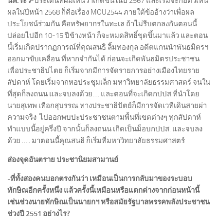
นพ.ระวี
-ประเด็นที่ผมเห็นว่าเกิดขึ้นในปี 2567 และเริ่มจะก่อตัวเห็น
ผลในปีหน้า 2568 ก็คือเรื่อง MOU2544 ภายใต้ข้ออ้างว่าเพื่อผล
ประโยชน์ร่วมกัน คือทรัพยากรในทะเล ถ้าไม่รีบตกลงกันตอนนี้
ปล่อยไปอีก 10-15 ปีข้างหน้า ก็จะหมดสิทธิ์ขุดขึ้นมาแล้ว และตอน
นี้เริ่มเกิดปรากฏการณ์ที่คุณสนธิ ลิ้มทองกุล อดีตแกนนำพันธมิตรฯ
ออกมาขับเคลื่อน ที่หากจำกันได้ ก่อนจะเกิดพันธมิตรประชาชน
เพื่อประชาธิปไตย ก็เริ่มจากมีการจัดรายการอย่างเมืองไทยราย
สัปดาห์ โดยเริ่มจากหอประชุมเล็ก มหาวิทยาลัยธรรมศาสตร์ จนใน
ที่สุดก็ลงถนน และจบลงด้วย…..และตอนที่จะเกิดกปปส.ที่นำโดย
นายสุเทพ เทือกสุบรรณ ทางประชาธิปัตย์ก็มีการจัดเวทีเดินสายผ่า
ความจริง ไปออกพบปะประชาชนตามพื้นที่เขตต่างๆ ทุกสัปดาห์
ทำแบบนี้อยู่ครึ่งปี จากนั้นก็ลงถนน เกิดเป็นม็อบกปปส. และจบลง
ด้วย ….. มาตอนนี้คุณสนธิ ก็เริ่มที่มหาวิทยาลัยธรรมศาสตร์
ส่องจุดอันตราย
ประชานิยมสามานย์
-ที่ทั้งสองคนบอกตรงกันว่า เหมือนเป็นการกลับมาของระบอบ
ทักษิณอีกครั้งหนึ่ง แล้วครั้งนี้เหมือนหรือแตกต่างจากก่อนหน้านี้
เช่นช่วงนายทักษิณเป็นนายกฯ หรือสมัยรัฐบาลพรรคพลังประชาชน
ช่วงปี
2551 อย่างไร?