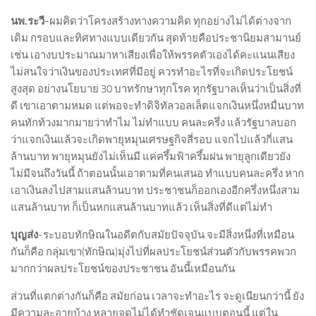
นพ.ระวี
-ผมคิดว่าโครงสร้างทางความคิด ทุกอย่างไม่ได้ต่างจาก
เดิม กรอบและทิศทางแบบเดียวกัน สุดท้ายคือประชานิยมสามานย์
เช่น เอางบประมาณมาหาเสียงเพื่อให้พรรคตัวเองได้คะแนนเสียง
ไม่สนใจว่าเงินของประเทศที่มีอยู่ ควรทำอะไรที่จะเกิดประโยชน์
สูงสุด อย่างนโยบาย 30 บาทรักษาทุกโรค ทุกรัฐบาลเห็นว่าเป็นสิ่งที่
ดี เขาเอาตามหมด แต่พอจะทำดิจิทัลวอลเล็ตแจกเงินหนึ่งหมื่นบาท
คนทักท้วงมากมายว่าทำไม ไม่ทำแบบ คนละครึ่ง แล้วรัฐบาลบอก
ว่าแจกเงินแล้วจะเกิดพายุหมุนเศรษฐกิจสี่รอบ แจกไปแล้วกี่แสน
ล้านบาท พายุหมุนยังไม่เห็นมี แค่ครึ้มฟ้าครึ้มฝน พายุลูกเดียวยัง
ไม่มีจนถึงวันนี้ ถ้าตอนนั้นเอาตามที่คนเสนอ ทำแบบคนละครึ่ง หาก
เอาเงินลงไปสามแสนล้านบาท ประชาชนก็ออกเองอีกครึ่งหนึ่งสาม
แสนล้านบาท ก็เป็นหกแสนล้านบาทแล้ว เห็นสิ่งที่ดีแต่ไม่ทำ
บุญส่ง
-ระบอบทักษิณในอดีตกับสมัยปัจจุบัน จะมีสิ่งหนึ่งที่เหมือน
กันก็คือ กลุ่มเขา(ทักษิณ)มุ่งไปที่ผลประโยชน์ส่วนตัวกับพรรคพวก
มากกว่าผลประโยชน์ของประชาชน อันนี้เหมือนกัน
ส่วนที่แตกต่างกันก็คือ สมัยก่อน เวลาจะทำอะไร จะดูเนียนกว่านี้ ยัง
มีความละอายบ้าง หลายจุดไม่ได้ทำชัดเจนแบบตอนนี้ แต่ใน