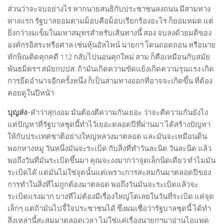
ส่วนว่าจะจบอย่างไร หากนายสนธิกับประชาชนลงถนน มีสามทาง
ทางแรก รัฐบาลยอมตามม็อบคือม็อบเรียกร้องอะไร ก็ยอมหมด แต่
ยิ่งกว่างมเข็มในมหาสมุทรสำหรับเส้นทางนี้ สอง จบลงด้วยมติของ
องค์กรอิสระหรือศาล เช่นหุ้นอัลไพน์ นายกฯ โดนถอดถอน หรือนาย
ทักษิณติดคุกคดี 112 กลับไปนอนคุกใหม่ สาม ก็คือเหมือนกับสมัย
พันธมิตรฯ สมัยกปปส. ถ้ามันเกิดความขัดแย้งเกิดความรุนแรง เกิด
การยึดอำนาจอีกครั้งหนึ่ง ก็เป็นสามทางออกที่อาจจะเกิดขึ้น ที่ต้อง
คอยดูในปีหน้า
บุญส่ง
-คำว่าสุกงอม มันต้องตีความกันเยอะ ว่าจะตีความกันยังไง
แต่ปัญหาที่รัฐบาลชุดนี้ทำไว้เยอะตลอดปีที่ผ่านมา ได้สร้างปัญหา
ให้กับประเทศชาติอย่างใหญ่หลวงมาตลอด และมันจะเหมือนดิน
พอกหางหมู วันหนึ่งมันจะระเบิด กับสิ่งที่ทำวันละนิด วันละนิด แล้ว
พอถึงวันที่มันระเบิดขึ้นมา คุณจะงงมากว่าจุดเล็กนิดเดียว ทำไมมัน
ระเบิดได้ แต่มันไม่ใช่จุดนั้นแต่เพราะการสะสมกันมาตลอดปีของ
การทำในสิ่งที่ไม่ถูกต้องมาตลอด พอถึงวันมันจะระเบิดแล้วจะ
ระเบิดแรงมาก บางทีไม่ต้องมีเรื่องใหญ่โตเลยในวันที่ระเบิด แค่จุด
เล็กๆ แต่ถ้ามันไปจี้ใจประชาชนได้ ซึ่งผมเชื่อว่ารัฐบาลชุดนี้ ได้ทำ
สิ่งเหล่านี้สะสมมาตลอดเวลา ไม่ใช่แค่เรื่องนายกฯมาอ่านไอแพด