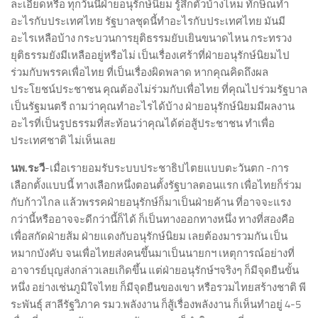
ละเอียดหรือ ทุกวันนี้ฝ่ายอนุรักษ์นิยม รู้สึกตัวบ้างไหม ทักษิณทำ
อะไรกับประเทศไทย รัฐบาลชุดนี้ทำอะไรกับประเทศไทย มันมี
อะไรเหลือบ้าง กระบวนการยุติธรรมยับเยินขนาดไหน กระทรวง
ยุติธรรมยังมีเหลืออยู่หรือไม่ เป็นเรื่องเศร้าที่ฝ่ายอนุรักษ์นิยมไป
ร่วมกับพรรคเพื่อไทย ที่เป็นเรื่องผิดพลาด หากคุณคิดถึงผล
ประโยชน์ประชาชน คุณต้องไม่ร่วมกับเพื่อไทย ที่คุณไปร่วมรัฐบาล
เป็นรัฐมนตรี ถามว่าคุณทำอะไรได้บ้าง ฝ่ายอนุรักษ์นิยมมีผลงาน
อะไรที่เป็นรูปธรรมที่สะท้อนว่าคุณได้ต่อสู้ประชาชน ทำเพื่อ
ประเทศชาติ ไม่เห็นเลย
นพ.ระวี
-เมื่อเรายอมรับระบบประชาธิปไตยแบบตะวันตก -การ
เลือกตั้งแบบนี้ ทางเลือกหนึ่งตอนตั้งรัฐบาลตอนแรก เพื่อไทยก็ร่วม
กับก้าวไกล แล้วพรรคฝ่ายอนุรักษ์ก็มาเป็นฝ่ายค้าน ที่อาจจะแรง
กว่านี้หรืออาจจะดีกว่านี้ก็ได้ ก็เป็นทางออกทางหนึ่ง ทางที่สองคือ
เพื่อสกัดฝ่ายส้ม ฝ่ายแดงกับอนุรักษ์นิยม เลยต้องมารวมกัน เป็น
หมากบังคับ จนเพื่อไทยส่งคนขึ้นมาเป็นนายกฯ เหตุการณ์อย่างที่
อาจารย์บุญส่งกล่าวเลยเกิดขึ้น แต่ฝ่ายอนุรักษ์ฯจริงๆ ก็มีจุดยืนขั้น
หนึ่ง อย่างเช่นภูมิใจไทย ก็มีจุดยืนของเขา หรือรวมไทยสร้างชาติ พี
ระพันธุ์ สาลีรัฐวิภาค รมว.พลังงาน ก็สู้เรื่องพลังงาน ก็เห็นทำอยู่ 4-5