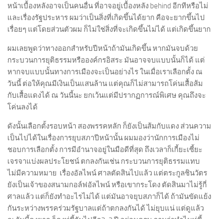
หน้าเบื้องหลังอาจเป็นคนอื่น ที่อาจอยู่เบื้องหลัง behind อีกทีหรือไม่
และเรื่องรัฐประหาร ผมว่าเป็นสิ่งที่เกิดขึ้นได้ยาก คือจะยากขึ้นไป
เรื่อยๆ แต่โดยส่วนตัวผม ก็ไม่ใช่สิ่งที่จะเกิดขึ้นไม่ได้ แต่เกิดขึ้นยาก
ผมเลยพูดว่าทางออกสำหรับปีหน้าถ้ามันเกิดขึ้น หากมันจบด้วย
กระบวนการยุติธรรมหรือองค์กรอิสระ มันอาจจบแบบนั้นก็ได้ แต่
หากจบแบบนั้นทางการเมืองจะเป็นอย่างไร ในเมื่อเราเลือกตั้ง ณ
วันนี้ ต่อให้คุณมีเงินเป็นแสนล้าน แต่คุณก็ไม่สามารถโค่นเสื้อส้ม
กับเสื้อแดงได้ ณ วันนี้นะ ยกเว้นแต่มีปรากฏการณ์พิเศษ คุณถึงจะ
โค่นลงได้
ดังนั้นเลือกตั้งรอบหน้า สองพรรคหลัก ก็ยังเป็นส้มกับแดง ส่วนความ
เป็นไปได้ในเรื่องการยุบสภาปีหน้านั้น ผมมองว่านักการเมืองไม่
ชอบการเลือกตั้ง การมีอำนาจอยู่ในมือดีที่สุด ถึงเวลาก็เกี้ยะเซี้ยะ
เจรจาแบ่งผลประโยชน์ ตกลงกันเช่น กระบวนการยุติธรรมแทบ
ไม่มีความหมาย เรื่องอัลไพน์ ศาลตัดสินไปแล้ว แต่ตระกูลชินวัตร
ยังเป็นเจ้าของสนามกอล์ฟอัลไพน์ หรือเขากระโดง ตัดสินมาไม่รู้กี่
ศาลแล้ว แต่ก็ยังทำอะไรไม่ได้ แต่มันอาจยุบสภาก็ได้ ถ้ามันขัดแย้ง
กันระหว่างพรรคร่วมรัฐบาลแต่ถ้าตกลงกันได้ ไม่ยุบแน่ แต่ดูแล้ว