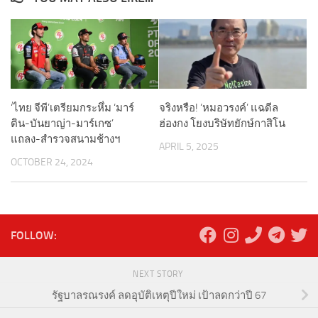
‘ไทย จีพี’เตรียมกระหึ่ม ‘มาร์
จริงหรือ! ‘หมอวรงค์’ แฉดีล
ติน-บันยาญ่า-มาร์เกซ’
ฮ่องกง โยงบริษัทยักษ์กาสิโน
แถลง-สำรวจสนามช้างฯ
APRIL 5, 2025
OCTOBER 24, 2024
FOLLOW:
NEXT STORY
รัฐบาลรณรงค์ ลดอุบัติเหตุปีใหม่ เป้าลดกว่าปี 67