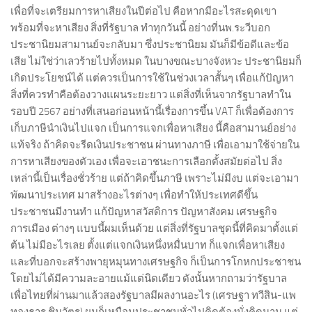
เพื่อที่จะเตรียมการหาเสียงในปีต่อไป คือหากมีอะไรสะดุดเขา
พร้อมที่จะหาเสียง สิ่งที่รัฐบาล ทำทุกวันนี้ อย่างที่นพ.ระวีบอก
ประชานิยมสามานย์จะกลับมา ซึ่งประชานิยม มันก็มีข้อดีและข้อ
เสีย ไม่ใช่ว่าเลวร้ายไปทั้งหมด ในบางขณะบางจังหวะ ประชานิยมก็
เกิดประโยชน์ได้ แต่ควรเป็นการใช้ในช่วงเวลาสั้นๆ เพื่อแก้ปัญหา
สิ่งที่ควรทำคือต้องวางแผนระยะยาว แต่สิ่งที่เห็นจากรัฐบาลทำใน
รอบปี 2567 อย่างที่เสนอก่อนหน้านี้เรื่องการขึ้น VAT ก็เพื่อต้องการ
เก็บภาษีนำเงินไปแจก เป็นการแจกเพื่อหาเสียง นี้คือสามานย์อย่าง
แท้จริง ถ้าคิดจะรีดเงินประชาชน ผ่านทางภาษี เพื่อเอามาใช้จ่ายใน
การหาเสียงของตัวเอง เพื่อจะเอาชนะการเลือกตั้งสมัยต่อไป สิ่ง
เหล่านี้เป็นเรื่องชั่วร้าย แต่ถ้าคิดขึ้นภาษี เพราะไม่มีงบ แต่จะเอามา
พัฒนาประเทศ มาสร้างอะไรต่างๆ เพื่อทำให้ประเทศดีขึ้น
ประชาชนมีงานทำ แก้ปัญหาสวัสดิการ ปัญหาสังคม เศรษฐกิจ
การเมือง ต่างๆ แบบนี้ผมเห็นด้วย แต่สิ่งที่รัฐบาลชุดนี้ที่คิดมาตั้งแต่
ต้น ไม่มีอะไรเลย ตั้งแต่แจกเงินหนึ่งหมื่นบาท ก็แจกเพื่อหาเสียง
และที่บอกจะสร้างพายุหมุนทางเศรษฐกิจ ก็เป็นการโกหกประชาชน
โดยไม่ได้มีความละอายแม้แต่นิดเดียว ดังนั้นหากถามว่ารัฐบาล
เพื่อไทยที่ผ่านมาแล้วสองรัฐบาลมีผลงานอะไร (เศรษฐา ทวีสิน-แพ