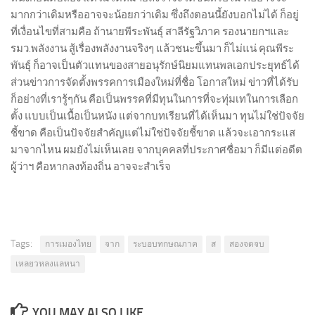
มากกว่าเดิมหรืออาจจะน้อยกว่าเดิม ซึ่งถึงตอนนี้ยังบอกไม่ได้ ก็อยู่
ที่เงื่อนไขที่สามคือ ถ้านายพีระพันธุ์ สาลีรัฐวิภาค รองนายกฯและ
รมว.พลังงาน สู้เรื่องพลังงานจริงๆ แล้วชนะขึ้นมา ก็ไม่แน่ คุณพีระ
พันธุ์ ก็อาจเป็นตัวแทนของสายอนุรักษ์นิยมแทนพลเอกประยุทธ์ได้
ส่วนข่าวการจัดตั้งพรรคการเมืองใหม่ที่ชื่อ โอกาสใหม่ ข่าวที่ได้รับ
ก็อย่างที่เรารู้ๆกัน คือเป็นพรรคที่มีทุนในการที่จะทุ่มเทในการเลือก
ตั้ง แบบเป็นเนื้อเป็นหนัง แต่จากบทเรียนที่ได้เห็นมา ทุนไม่ใช่ปัจจัย
ชี้ขาด คือเป็นปัจจัยสำคัญแต่ไม่ใช่ปัจจัยชี้ขาด แล้วจะเอากระแส
มาจากไหน ผมยังไม่เห็นเลย จากบุคคลที่ประกาศชื่อมา ก็มีแต่อดีต
ผู้ว่าฯ คือหากลงท้องถิ่น อาจจะสำเร็จ
Tags:
การเมองไทย
จาก
ระบอบทกษณภาค
ส
สองจดจบ
เหลยวหลงแลหนา
YOU MAY ALSO LIKE...