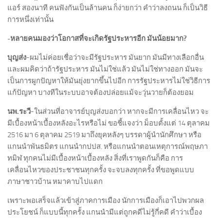
แอร์ สองนาที คนฟังกันเป็นล้านคน ก็ง่ายกว่า คำว่าลงถนน ก็เป็นวิธี
การหนึ่งเท่านั้น
-หลายคนมองว่าโอกาสที่จะเกิดรัฐประหารอีก มันน้อยมาก
?
บุญส่ง
-ผมไม่ค่อยเชื่อว่าจะมีรัฐประหาร มันยาก มันมีทางเลือกอื่น
และผมคิดว่าถ้ารัฐประหาร มันไม่ใช่แล้ว มันไม่ใช่ทางออก มันจะ
เป็นการผูกปัญหาให้มันยุ่งยากขึ้นไปอีก การรัฐประหารไม่ใช่วิธีการ
แก้ปัญหา บางทีในระบบอาจต้องปล่อยแม้จะวุ่นวายก็ต้องยอม
นพ.ระวี
-ในส่วนที่อาจารย์บุญส่งบอกว่า หากจะมีการเคลื่อนไหว จะ
มีเบื้องหน้าเบื้องหลังอะไรหรือไม่ ขอชี้แจงว่า ม็อบตั้งแต่ 14 ตุลาคม
2516 มา 6 ตุลาคม 2519 มาถึงยุคหลังๆ บรรดาผู้นำนักศึกษา หรือ
แกนนำพันธมิตร แกนนำกปปส. หรือแกนนำตอนเหตุการณ์พฤษภา
ทมิฬ ทุกคนไม่มีเบื้องหน้าเบื้องหลัง สิ่งที่เราพูดกันก็คือ การ
เคลื่อนไหวของประชาชนทุกครั้ง จะจบลงทุกครั้ง ที่ขอพูดแบบ
ภาษาชาวบ้าน หมาคาบไปแดก
เพราะพอเสร็จแล้วเข้าสู่ภาคการเมือง นักการเมืองก็เอาไปพวกผล
ประโยชน์ ก็แบบนี้ทุกครั้ง แกนนำมีแต่ถูกคดีไม่รู้กี่คดี คำว่าเบื้อง