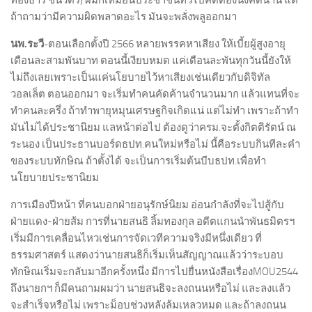
ทองธาร ชินวัตร) ผมก็เหมือนประชาชนทั่วไปคิดต้องนั่งคิดนาน แต่
ถ้าถามว่ามีความผิดพลาดอะไร มันจะพลั่งพลูออกมา
นพ.ระวี-
ตอนเลือกตั้งปี 2566 หลายพรรคหาเสียง ให้เบี้ยผู้สูงอายุ
เดือนละสามพันบาท ตอนนี้เงียบหมด แค่เดือนละพันทุกวันนี้ยังให้
ไม่ถึงเลยเพราะเป็นแค่นโยบายไว้หาเสียงเช่นเดียวกับดิจิทัล
วอลเล็ต ตอนออกมา จะเริ่มทำคนคัดค้านจำนวนมาก แล้วแทนที่จะ
ทำคนละครึ่ง ถ้าทำพายุหมุนเศรษฐกิจเกิดแน่ แต่ไม่ทำ เพราะถ้าทำ
มันไม่ได้ประชานิยม แลหน้าต่อไป ต้องดูว่าครม.จะตั้งกิตติรัตน์ ณ
ระนอง เป็นประธานบอร์ดธปท.คนใหม่หรือไม่ นี้คือระบบกินทีละคำ
ของระบบทักษิณ ถ้าตั้งได้ จะเป็นการเริ่มต้นบีบธปท.เพื่อทำ
นโยบายประชานิยม
การเมืองปีหน้า ที่คนบอกฝ่ายอนุรักษ์นิยม อ่อนกำลังที่จะไปสู้กับ
ฝ่ายแดง-ฝ่ายส้ม การที่นายสนธิ ลิ้มทองกุล อดีตแกนนำพันธมิตรฯ
เริ่มมีการเคลื่อนไหวเช่นการจัดเวทีความจริงมีหนึ่งเดียว ที่
ธรรมศาสตร์ แสดงว่านายสนธิก็เริ่มเห็นสัญญาณแล้วว่าระบอบ
ทักษิณเริ่มจะกลับมาอีกครั้งหนึ่ง มีการไปยื่นหนังสือเรื่องMOU2544
ถึงนายกฯ ก็มีคนถามผมว่า นายสนธิจะลงถนนหรือไม่ และลงแล้ว
จะสำเร็จหรือไม่ เพราะม็อบช่วงหลังล้มเหลวหมด และถ้าลงถนน