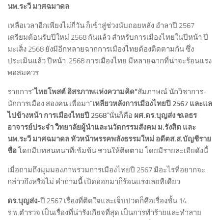
นพ.ระวี มาศฉมาดล
เหลือเวลาอีกเพียงไม่กี่วัน ก็เข้าสู่ช่วงนับถอยหลัง อำลาปี 2567
เตรียมต้อนรับปีใหม่ 2568 กันแล้ว สำหรับการเมืองไทยในปีหน้า ปี
มะเส็ง 2568 ยังมีอีกหลายฉากการเมืองไทยต้องติดตามกัน ซึ่ง
ประเมินแล้ว ปีหน้า 2568 การเมืองไทย มีหลายฉากที่น่าจะร้อนแรง
พอสมควร
รายการ”
ไทยโพสต์ อิสรภาพแห่งความคิด”
สัมภาษณ์ นักวิชาการ-
นักการเมือง สองคน เพื่อมา”
เหลียวหลังการเมืองไทยปี
2567 และแล
ไปข้างหน้า การเมืองไทยปี 2568
“นั่นก็คือ
ผศ.ดร.บุญส่ง ชเลธร
อาจารย์ประจำ วิทยาลัยผู้นำและนวัตกรรมสังคม ม.รังสิต และ
นพ.ระวี มาศฉมาดล หัวหน้าพรรคพลังธรรมใหม่ อดีตส.ส.บัญชีราย
ชื่อ
โดยมีบทสนทนาที่เข้มข้น ชวนให้ติดตาม โดยมีรายละเอียดังนี้
เมื่อถามถึงมุมมองภาพรวมการเมืองไทยปี 2567 มีอะไรที่อยากจะ
กล่าวถึงหรือไม่ คำถามนี้ เปิดออกมาก็ร้อนแรงเลยทีเดียว
ดร.บุญส่ง-
ปี 2567 เรื่องที่ติดใจและเจ็บปวดก็คือเรื่องชั้น 14
ร.พ.ตำรวจ เป็นเรื่องที่น่ารังเกียจที่สุด เป็นการทำร้ายและทำลาย