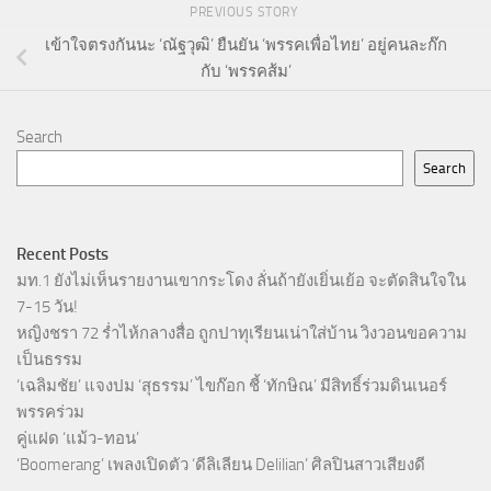
PREVIOUS STORY
เข้าใจตรงกันนะ ‘ณัฐวุฒิ’ ยืนยัน ‘พรรคเพื่อไทย’ อยู่คนละก๊ก
กับ ‘พรรคส้ม’
Search
Search
Recent Posts
มท.1 ยังไม่เห็นรายงานเขากระโดง ลั่นถ้ายังเยิ่นเย้อ จะตัดสินใจใน
7-15 วัน!
หญิงชรา 72 ร่ำไห้กลางสื่อ ถูกปาทุเรียนเน่าใส่บ้าน วิงวอนขอความ
เป็นธรรม
‘เฉลิมชัย’ แจงปม ‘สุธรรม’ ไขก๊อก ชี้ ‘ทักษิณ’ มีสิทธิ์ร่วมดินเนอร์
พรรคร่วม
คู่แฝด ‘แม้ว-ทอน’
‘Boomerang’ เพลงเปิดตัว ‘ดีลิเลียน Delilian’ ศิลปินสาวเสียงดี