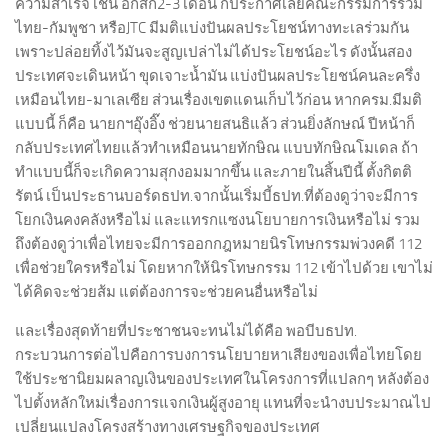
ความสำเร็จ เช่น อีกสัก2-3 เดือน ก็ประกาศเลยคณะกรรมการร่วม
ไทย-กัมพูชา หรือJTC มีมติแบ่งปันผลประโยชน์ทางทะเลร่วมกัน
เพราะปล่อยทิ้งไว้มันจะสูญเปล่าไม่ได้ประโยชน์อะไร ดังนั้นสอง
ประเทศจะเดินหน้า ขุดเจาะน้ำมัน แบ่งปันผลประโยชน์คนละครึ่ง
เหมือนไทย-มาเลเซีย ส่วนเรื่องเขตแดนเก็บไว้ก่อน หากครม.มีมติ
แบบนี้ ก็คือ นายกฯอุ๊งอิ๊ง ช่วยนายสนธิแล้ว ส่วนยิ่งลักษณ์ ปีหน้าก็
กลับประเทศไทยแล้วทำเหมือนนายทักษิณ แบบทักษิณโมเดล ถ้า
ทำแบบนี้ก็จะเกิดความสุกงอมมากขึ้น และภายในสิ้นปีนี้ ตั้งกิตติ
รัตน์ เป็นประธานบอร์ดธปท.จากนั้นเริ่มบี้ธปท.ที่ต้องดูว่าจะมีการ
โยกเงินคงคลังหรือไม่ และแทรกแซงนโยบายการเงินหรือไม่ รวม
ถึงต้องดูว่าเพื่อไทยจะมีการออกกฎหมายนิรโทษกรรมพ่วงคดี 112
เพื่อช่วยใครหรือไม่ โดยหากให้นิรโทษกรรม 112 เข้าไปด้วย เขาไม่
ได้คิดจะช่วยส้ม แต่ต้องการจะช่วยคนอื่นหรือไม่
และเรื่องสุดท้ายที่ประชาชนจะทนไม่ได้คือ พอบีบธปท.
กระบวนการต่อไปคือการบงการนโยบายหาเสียงของเพื่อไทยโดย
ใช้ประชานิยมผลาญเงินของประเทศในโครงการที่แปลกๆ หลังต้อง
ไปตั้งหลักใหม่เรื่องการแจกเงินผู้สูงอายุ แทนที่จะนำงบประมาณไป
เปลี่ยนแปลงโครงสร้างทางเศรษฐกิจของประเทศ