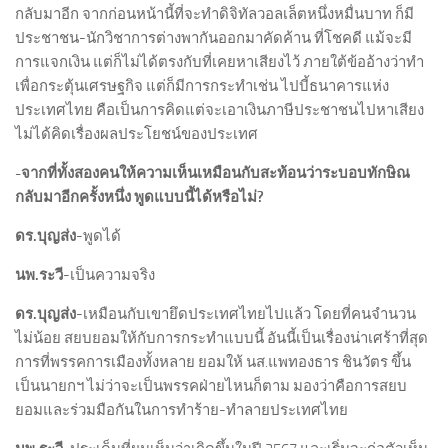
กลับมาอีก จากก่อนหน้านี้ที่จะทำดิจิทัลวอลเล็ตหนึ่งหมื่นบาท ก็มี
ประชาชน-นักวิชาการต่างพากันออกมาคัดค้าน ที่โชคดี แม้จะมี
การแจกเงิน แต่ก็ไม่ได้ตรงกับที่เคยหาเสียงไว้ ภายใต้ข้ออ้างว่าทำ
เพื่อกระตุ้นเศรษฐกิจ แต่ก็มีการกระทำเช่น ไปบี้ธนาคารแห่ง
ประเทศไทย คือเป็นการคิดแต่จะเอาเงินภาษีประชาชนไปหาเสียง
ไม่ได้คิดเรื่องผลประโยชน์ของประเทศ
-จากที่ทั้งสองคนให้ความเห็นเหมือนกับสะท้อนว่าระบอบทักษิณ
กลับมาอีกครั้งหนึ่ง พูดแบบนี้ได้หรือไม่
?
ดร.บุญส่ง
-พูดได้
นพ.ระวี
-เป็นความจริง
ดร.บุญส่ง
-เหมือนกับเขายึดประเทศไทยไปแล้ว โดยที่คนจำนวน
ไม่น้อย สยบยอมให้กับการกระทำแบบนี้ อันนี้เป็นเรื่องน่าเศร้าที่สุด
การที่พรรคการเมืองทั้งหลาย ยอมให้ นส.แพทองธาร ชินวัตร ขึ้น
เป็นนายกฯ ไม่ว่าจะเป็นพรรคฝ่ายไหนก็ตาม มองว่าคือการสยบ
ยอมและร่วมมือกันในการทำร้าย-ทำลายประเทศไทย