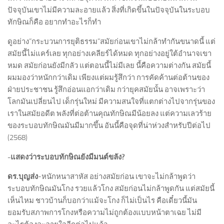
ปัจจุบันเขาไม่มีความละอายแล้ว สิ่งที่เกิดขึ้นในปัจจุบันในระบอบ
ทักษิณก็คือ อยากทำอะไรก็ทำ
ดูอย่าง”กระบวนการยุติธรรม”สมัยก่อนเขาไม่กล้าทำกันขนาดนี้ แต่
สมัยนี้ไม่แคร์เลย ทุกอย่างเคลียร์ได้หมด ทุกอย่างอยู่ใต้อำนาจเขา
หมด สมัยก่อนยังมีกลัว แต่ตอนนี้ไม่มีเลย นี้คือความต่างกัน สมัยนี้
ผมมองว่าหนักกว่าเดิม เพียงแต่ผมรู้สึกว่า การคัดค้านต่อต้านของ
ฝ่ายประชาชน รู้สึกอ่อนแอกว่าเดิม กว่ายุคสมัยนั้น อาจเพราะว่า
โลกมันเปลี่ยนไป เด็กรุ่นใหม่ มีความสนใจที่แตกต่างไปจากรุ่นของ
เราในสมัยอดีต พลังที่ต่อต้านคุณทักษิณมีน้อยลง แต่ความเลวร้าย
ของระบอบทักษิณมันมีมากขึ้น อันนี้คือจุดที่น่าห่วงสำหรับปีต่อไป
(2568)
-แสดงว่าระบอบทักษิณยังมีมนต์ขลัง
?
ดร.บุญส่ง
-หนักหนาสาหัส อย่างสมัยก่อน เขาจะไม่กล้าพูดว่า
ระบอบทักษิณมันโกง รวยแล้วโกง สมัยก่อนไม่กล้าพูดกัน แต่สมัยนี้
เห็นไหม ชาวบ้านก็บอกว่าแม้จะโกง ก็ไม่เป็นไร คือเดี๋ยวนี้มัน
ยอมรับสภาพการโกงหรือความไม่ถูกต้องแบบหน้าตาเฉย ไม่มี