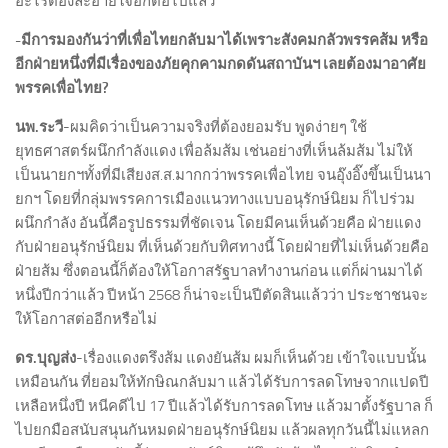
อะไรต้องละอายใจอีกต่อไปแล้ว
-มีการมองกันว่าที่เพื่อไทยกลับมาได้เพราะสังคมกลัวพรรคส้ม หรือ
อีกฝ่ายหนึ่งที่มีเรื่องของภัยคุกคามกดดันสถาบันฯ เลยต้องมาอาศัย
พรรคเพื่อไทย
?
นพ.ระวี
-ผมคิดว่าเป็นความจริงที่ต้องยอมรับ พูดง่ายๆ ใช้
ยุทธศาสตร์ผนึกกำลังแดง เพื่อล้มส้ม เช่นอย่างที่เห็นล้มส้ม ไม่ให้
เป็นนายกฯทั้งที่มีเสียงส.ส.มากกว่าพรรคเพื่อไทย จนอุ๊งอิ๊งขึ้นเป็นนา
ยกฯ โดยที่กลุ่มพรรคการเมืองแนวทางแบบอนุรักษ์นิยม ก็ไปร่วม
ผนึกกำลัง อันนี้คือรูปธรรมที่ชัดเจน โดยมีคนเห็นด้วยคือ ฝ่ายแดง
กับฝ่ายอนุรักษ์นิยม ที่เห็นด้วยกับทิศทางนี้ โดยฝ่ายที่ไม่เห็นด้วยคือ
ฝ่ายส้ม ซึ่งตอนนี้ก็ต้องให้โอกาสรัฐบาลทำงานก่อน แต่ก็ผ่านมาได้
หนึ่งปีกว่าแล้ว ปีหน้า 2568 ก็น่าจะเป็นปีตัดสินแล้วว่า ประชาชนจะ
ให้โอกาสต่ออีกหรือไม่
ดร.บุญส่ง
-เรื่องแดงตรึงส้ม แดงยันส้ม ผมก็เห็นด้วย เข้าใจแบบนั้น
เหมือนกัน ที่ยอมให้ทักษิณกลับมา แล้วได้รับการลดโทษจากแปดปี
เหลือหนึ่งปี หนีคดีไป 17 ปีแล้วได้รับการลดโทษ แล้วมาตั้งรัฐบาล ก็
ไปยกมือสนับสนุนกันหมดฝ่ายอนุรักษ์นิยม แล้วผลทุกวันนี้ไม่แหลก