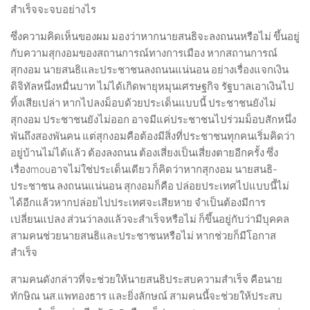
สำเร็จจะจบอย่างไร
ซึ่งความคิดเห็นของผม มองว่าหากนายสนธิจะลงถนนหรือไม่ ขึ้นอยู่
กับความสุกงอมของสถานการณ์ทางการเมือง หากสถานการณ์
สุกงอม นายสนธิและประชาชนลงถนนแน่นอน อย่างเรื่องแจกเงิน
ดิจิทัลหนึ่งหมื่นบาท ไม่ได้เกิดพายุหมุนเศรษฐกิจ รัฐบาลเอาเงินไป
ทิ้งเสียเปล่า หากไปลงม็อบด้วยประเด็นแบบนี้ ประชาชนยังไม่
สุกงอม ประชาชนยังไม่ออก อาจมีแค่ประชาชนไปร่วมม็อบสักหนึ่ง
พันถึงสองพันคน แต่สุกงอมคือต้องมีสิ่งที่ประชาชนทุกคนเริ่มคิดว่า
อยู่บ้านไม่ได้แล้ว ต้องลงถนน ต้องเสี่ยงเป็นเสี่ยงตายอีกครั้ง ซึ่ง
เรื่องmouอาจไม่ใช่ประเด็นเดียว ก็คิดว่าหากสุกงอม นายสนธิ-
ประชาชน ลงถนนแน่นอน สุกงอมก็คือ ปล่อยประเทศไปแบบนี้ไม่
ได้อีกแล้วหากปล่อยไปประเทศจะเสียหาย จำเป็นต้องมีการ
เปลี่ยนแปลง ส่วนว่าลงแล้วจะสำเร็จหรือไม่ ก็ขึ้นอยู่กับว่ามีบุคคล
สามคนช่วยนายสนธิและประชาชนหรือไม่ หากช่วยก็มีโอกาส
สำเร็จ
สามคนดังกล่าวที่จะช่วยให้นายสนธิประสบความสำเร็จ คือนาย
ทักษิณ นส.แพทองธาร และยิ่งลักษณ์ สามคนนี้จะช่วยให้ประสบ