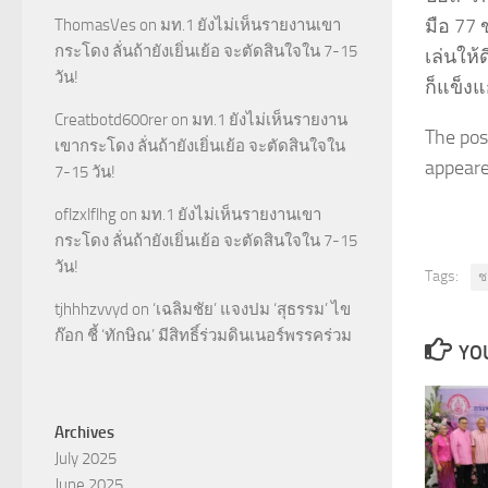
มือ 77
ThomasVes
on
มท.1 ยังไม่เห็นรายงานเขา
กระโดง ลั่นถ้ายังเยิ่นเย้อ จะตัดสินใจใน 7-15
เล่นให้
วัน!
ก็แข็ง
Creatbotd600rer
on
มท.1 ยังไม่เห็นรายงาน
The pos
เขากระโดง ลั่นถ้ายังเยิ่นเย้อ จะตัดสินใจใน
appeared
7-15 วัน!
oflzxlflhg
on
มท.1 ยังไม่เห็นรายงานเขา
กระโดง ลั่นถ้ายังเยิ่นเย้อ จะตัดสินใจใน 7-15
วัน!
Tags:
ช
tjhhhzvvyd
on
‘เฉลิมชัย’ แจงปม ‘สุธรรม’ ไข
ก๊อก ชี้ ‘ทักษิณ’ มีสิทธิ์ร่วมดินเนอร์พรรคร่วม
YOU
Archives
July 2025
June 2025