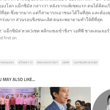
 ของโลก แม็กซิมัส กล่าวว่า หลังจากแพ้เซตแรก ตนได้คิด
ดีที่สุด ซึ่งยากมาก แต่ก็สามารถเอาชนะได้ในที่สุด และต้องย
แกร่งมาก ส่วนรอบชิงชนะเลิศ ตนจะพยายามทำให้ดีที่สุด.
t ‘แม็กซิมัส’หวด3เซต พลิกแซงเข้าชิงฯ ‘เอทีพี ชาลเลนเจอร์’ ท
 first on .
าลเลนเจอร
ทโกตดววร
พลกแซงเขาชงฯ
เอทพ
แมกซมสหวด3เซต
 MAY ALSO LIKE...