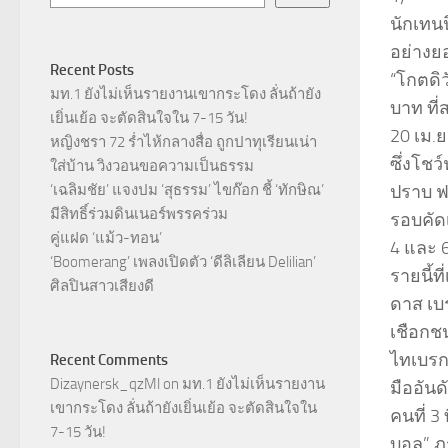
นักเทน
อย่างย
Recent Posts
“โกตดิว
มท.1 ยังไม่เห็นรายงานเขากระโดง ลั่นถ้ายัง
บาท ที่
เยิ่นเย้อ จะตัดสินใจใน 7-15 วัน!
20 เม.
หญิงชรา 72 ร่ำไห้กลางสื่อ ถูกปาทุเรียนเน่า
ซึ่งโช
ใส่บ้าน วิงวอนขอความเป็นธรรม
‘เฉลิมชัย’ แจงปม ‘สุธรรม’ ไขก๊อก ชี้ ‘ทักษิณ’
ปราบ ฟล
มีสิทธิ์ร่วมดินเนอร์พรรคร่วม
รอบคัดเ
คู่แฝด ‘แม้ว-ทอน’
4 และ 
‘Boomerang’ เพลงเปิดตัว ‘ดีลิเลียน Delilian’
รายนี้ท
ศิลปินสาวเสียงดี
ดาส เบร
เชือกช
ไทเบรก 
Recent Comments
Dizaynersk_qzMl
on
มท.1 ยังไม่เห็นรายงาน
มืออันด
เขากระโดง ลั่นถ้ายังเยิ่นเย้อ จะตัดสินใจใน
คนที่ 3
7-15 วัน!
บอล” ภร