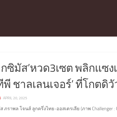
็กซิมัส’หวด3เซต พลิกแซงเ
ทีพี ชาลเลนเจอร์’ ที่โกตดิวั
N
·
APRIL 20, 2025
ัส ภราพล โจนส์ ลูกครึ่งไทย-ออสเตรเลีย (ภาพ Challenger : C