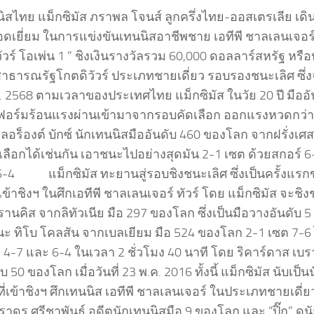
นิสไทย แม็กซิมัส ภราพล โจนส์ ลูกครึ่งไทย-ออสเตรเลีย เด
อดเยี่ยม ในการแข่งขันเทนนิสอาชีพชาย เอทีพี ชาลเลนเจอร์
ัวร์ โอเพ่น 1 ” ชิงเงินรางวัลรวม 60,000 ดอลลาร์สหรัฐ หร
สาธารณรัฐโกตดิวัวร์ ประเภทชายเดี่ยว รอบรองชนะเลิศ ซึ่งจบ
ย. 2568 ตามเวลาของประเทศไทย แม็กซิมัส ในวัย 20 ปี มืออ
ว์ฟอร์มร้อนแรงผ่านเข้ามาจากรอบคัดเลือก ออกแรงหวดกว่า 3
อร็องต์ บักซ์ นักเทนนิสมืออันดับ 460 ของโลก จากฝรั่งเศส
ลือกได้เช่นกัน เอาชนะไปอย่างสุดมัน 2-1 เซต ด้วยสกอร์ 6
6-4 แม็กซิมัส ทะยานสู่รอบชิงชนะเลิศ ซึ่งเป็นครั้งแรกขอ
ี่เข้าชิงฯ ในศึกเอทีพี ชาลเลนเจอร์ ทัวร์ โดย แม็กซิมัส จะชิง
านคิส จากลิทัวเนีย มือ 297 ของโลก ซึ่งเป็นมือวางอันดับ 5
นะ ทิโบ โคลสัน จากเบลเยียม มือ 524 ของโลก 2-1 เซต 7-6
4-7 และ 6-4 ในเวลา 2 ชั่วโมง 40 นาที โดย ริคาร์ดาส เบรา
ับ 50 ของโลก เมื่อวันที่ 23 พ.ค. 2016 ทั้งนี้ แม็กซิมัส นับเ
 ที่เข้าชิงฯ ศึกเทนนิส เอทีพี ชาลเลนเจอร์ ในประเภทชายเดี่ย
าดร ศรีชาพันธุ์ อดีตนักเทนนิสมือ 9 ของโลก และ “ปิ๊ก” ดน