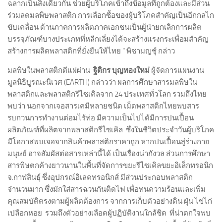
ฉลากเป็นสิ่งเดียวกัน ช่วยผู้บริโภคเข้าถึงข้อมูลที่ถูกต้องและมีส่วน
ร่วมลดมลพิษพลาสติก การเลือกซื้อของผู้บริโภคสำคัญเป็นอีกกลไก
ขับเคลื่อน ด้านภาคการผลิตภาคเอกชนเป็นผู้นำยกเลิกการผลิต
บรรจุภัณฑ์บางประเภทที่หลีกเลี่ยงได้จะสร้างแรงกระเพื่อมสำคัญ
สร้างการผลิตพลาสติกที่ยั่งยืนให้ไทย “ พิชามญชุ์ กล่าว
มลพิษในพลาสติกตีแผ่ผ่าน
ฐิติกร บุญทองใหม่
ผู้จัดการแผนงาน
มูลนิธิบูรณะนิเวศ (EARTH) กล่าวว่า ผลการศึกษาสารมลพิษใน
พลาสติกและพลาสติกรีไซเคิลจาก 24 ประเทศทั่วโลก รวมถึงไทย
พบว่า นอกจากเจอสารเคมีหลายชนิด เม็ดพลาสติกไทยพบสาร
รบกวนการทำงานต่อมไร้ท่อ มีความเป็นไปได้มีการปนเปื้อน
ผลิตภัณฑ์ที่ผลิตจากพลาสติกรีไซเคิล ซึ่งในชีวิตประจำวันผู้บริโภค
มีโอกาสพบเจอจากสินค้าพลาสติกราคาถูก หากปนเปื้อนสู่ร่างกาย
มนุษย์ อาจสัมผัสต่อสารเหล่านี้ได้ เป็นเรื่องน่ากังวล ส่วนการศึกษา
สารพิษตกค้างยาวนานในพื้นที่จัดการขยะรีไซเคิลขยะอิเล็กทรอนิก
จ.กาฬสินธุ์ ซึ่งอุปกรณ์อิเลคทรอนิกส์ มีส่วนประกอบพลาสติก
จำนวนมาก ซึ่งมักใส่สารฉวนกันติดไฟ เพื่อทนความร้อนและเพิ่ม
คุณสมบัติตรงตามผู้ผลิตต้องการ จากการเก็บตัวอย่างดิน ฝุ่น ไข่ไก่
เปลือกหอย รวมถึงตัวอย่างเลือดผู้ปฏิบัติงานใกล้ชิด ที่น่าตกใจพบ