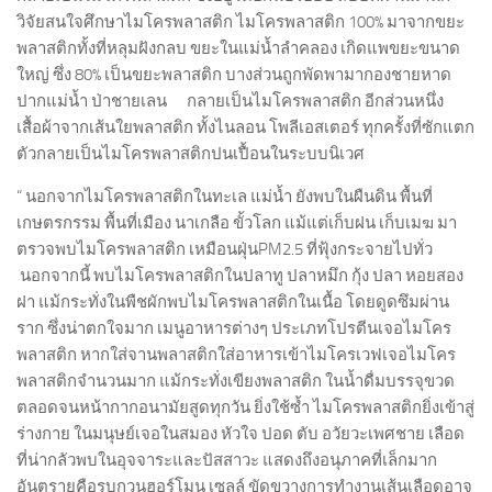
วิจัยสนใจศึกษาไมโครพลาสติก ไมโครพลาสติก 100% มาจากขยะ
พลาสติกทั้งที่หลุมฝังกลบ ขยะในแม่น้ำลำคลอง เกิดแพขยะขนาด
ใหญ่ ซึ่ง 80% เป็นขยะพลาสติก บางส่วนถูกพัดพามากองชายหาด
ปากแม่น้ำ ป่าชายเลน กลายเป็นไมโครพลาสติก อีกส่วนหนึ่ง
เสื้อผ้าจากเส้นใยพลาสติก ทั้งไนลอน โพลีเอสเตอร์ ทุกครั้งที่ซักแตก
ตัวกลายเป็นไมโครพลาสติกปนเปื้อนในระบบนิเวศ
“ นอกจากไมโครพลาสติกในทะเล แม่น้ำ ยังพบในผืนดิน พื้นที่
เกษตรกรรม พื้นที่เมือง นาเกลือ ขั้วโลก แม้แต่เก็บฝน เก็บเมฆ มา
ตรวจพบไมโครพลาสติก เหมือนฝุ่นPM2.5 ที่ฟุ้งกระจายไปทั่ว
นอกจากนี้ พบไมโครพลาสติกในปลาทู ปลาหมึก กุ้ง ปลา หอยสอง
ฝา แม้กระทั่งในพืชผักพบไมโครพลาสติกในเนื้อ โดยดูดซึมผ่าน
ราก ซึ่งน่าตกใจมาก เมนูอาหารต่างๆ ประเภทโปรตีนเจอไมโคร
พลาสติก หากใส่จานพลาสติกใส่อาหารเข้าไมโครเวฟเจอไมโคร
พลาสติกจำนวนมาก แม้กระทั่งเขียงพลาสติก ในน้ำดื่มบรรจุขวด
ตลอดจนหน้ากากอนามัยสูดทุกวัน ยิ่งใช้ซ้ำ ไมโครพลาสติกยิ่งเข้าสู่
ร่างกาย ในมนุษย์เจอในสมอง หัวใจ ปอด ตับ อวัยวะเพศชาย เลือด
ที่น่ากลัวพบในอุจจาระและปัสสาวะ แสดงถึงอนุภาคที่เล็กมาก
อันตรายคือรบกวนฮอร์โมน เซลล์ ขัดขวางการทำงานเส้นเลือดอาจ