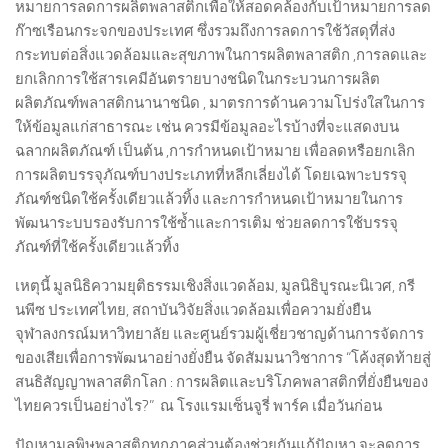
หมายการลดการผลิตพลาสติกเพื่อให้สอดคล้องกับเป้าหมายการลด
ก๊าซเรือนกระจกของประเทศ ซึ่งรวมถึงการลดการใช้วัสดุที่ส่ง
กระทบต่อสิ่งแวดล้อมและสุขภาพในการผลิตพลาสติก ,การลดและ
ยกเลิกการใช้สารเคมีอันตรายบางชนิดในกระบวนการผลิต
ผลิตภัณฑ์พลาสติกนานาชนิด , มาตรการด้านความโปร่งใสในการ
ให้ข้อมูลแก่สาธารณะ เช่น ควรมีข้อมูลอะไรบ้างที่จะแสดงบน
ฉลากผลิตภัณฑ์ เป็นต้น ,การกําหนดเป้าหมาย เพื่อลดหรือยกเลิก
การผลิตบรรจุภัณฑ์บางประเภทที่หลีกเลี่ยงได้ โดยเฉพาะบรรจุ
ภัณฑ์ชนิดใช้ครั้งเดียวแล้วทิ้ง และการกําหนดเป้าหมายในการ
พัฒนาระบบรองรับการใช้ซ้ำและการเติม ช่วยลดการใช้บรรจุ
ภัณฑ์ที่ใช้ครั้งเดียวแล้วทิ้ง
เหตุนี้ มูลนิธิความยุติธรรมเชิงสิ่งแวดล้อม, มูลนิธิบูรณะนิเวศ, กรี
นพีซ ประเทศไทย, สถาบันวิจัยสิ่งแวดล้อมเพื่อความยั่งยืน
จุฬาลงกรณ์มหาวิทยาลัย และศูนย์รวมผู้เชี่ยวชาญด้านการจัดการ
ของเสียเพื่อการพัฒนาอย่างยั่งยืน จัดสัมมนาวิชาการ “โค้งสุดท้ายสู่
สนธิสัญญาพลาสติกโลก : การผลิตและบริโภคพลาสติกที่ยั่งยืนของ
ไทยควรเป็นอย่างไร?” ณ โรงแรมเซ็นจูรี่ พาร์ค เมื่อวันก่อน
ปัญหามลพิษพลาสติกทุกภาคส่วนต้องช่วยกันแก้ปัญหา จะลดการ