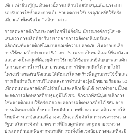
เทียบเท่าจีน ญี่ปุ่น เงินตรงนี้ควรเปลี่ยนไปสนับสนุนพัฒนาระบบ
รองรับการใช้ซ้ำและการเติม ช่วยลดการใช้บรรจุภัณฑ์ที่ใช้ครั้ง
เดียวแล้วทิ้งหรือไม่ “ ศลิษา กล่าว
การลดพลาสติกในประเทศไทยที่ไม่ยั่งยืน นักรณรงค์อาวุโส EJF
เสนอว่า การผลิตที่ยั่งยืน ปราศจากการผลิตพอลิเมอร์และ
ผลิตภัณฑ์พลาสติกที่ไม่ผ่านเกณฑ์ความปลอดภัย เริ่มจากยกเลิก
การใช้พลาสติกประเภท PVC and Ps เพราะเป็นพอลิเมอร์ที่น่ากังวล
และอาจเป็นกลุ่มที่ต้องยุติการใช้ภายใต้ข้อบทสนธิสัญญาพลาสติก
โลก นอกจากนี้ เราไม่สามารถหยุดการใช้พลาสติกได้ หากไม่มี
โครงสร้างรองรับ จึงเสนอให้พัฒนาโครงสร้างพื้นฐานการใช้ซ้ำและ
การเติมสำหรับการบริโภคและการจำหน่าย มุ่งเป้าขยายร้อยละ 50
เพื่อทดแทนพลาสติกที่ไม่จำเป็นและหลีกเลี่ยงได้ หากทำตามนี้ไทย
จะลดการผลิตพลาสติกปฐมภูมิได้ 20% อีกฉากทัศน์มุ่งยกเลิกการ
ใช้พลาสติกแบบใช้ครั้งเดียว จะลดการผลิตพลาสติกได้ 36% จาก
การผลิตพลาสติกทั้งหมด ไทยมีศักยภาพที่จะลดพลาสติก อยากให้
ไทยพิจารณาข้อเสนอนี้ อาจจะเป็นจุดเริ่มต้นในการเจรจาระหว่าง
รัฐบาลในการจัดทํามาตรการที่มีผลผูกพันทางกฎหมายระหว่าง
ประเทศด้านมลพิษจากพลาสติก รวมทั้งสิ่งแวดล้อมทางทะเลที่จะมี