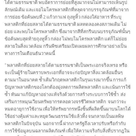
ได้ตามธรรมชาติ พบอัตราการย่อยที่สูงมากจนไม่สามารถเห็นรูป
ลักษณ์เดิม และเจอไมโครพลาสติกที่หลุดจากบรรจุภัณฑ์ที่มาจาก
การย่อย ข้อค้นพบที่ 2 แก้วกาแฟ ถุงหูหิ้ว กล่องใส่อาหาร ที่ระบุ
พลาสติกที่ย่อยสลายได้ตามธรรมชาติ ผลทดลองคงสภาพเดิม ไม่
ย่อย และพบไมโครพลาสติก ซึ่งมาจากสีที่สกรีนบนบรรจุภัณฑ์นั้นๆ
ข้อค้นพบสุดท้ายถุงหูหิ้ว กล่อง ไม่พบไมโครพลาสติก แต่ก็ไม่ย่อย
สลายในสิ่งแวดล้อม กรีนพีซเตรียมเปิดเผยผลการศึกษาอย่างเป็น
ทางการในเดือนธันวาคมนี้
“ พลาสติกที่ย่อยสลายได้ตามธรรมชาติเป็นพระเอกจริงเหรอ หรือ
จะเป็นผู้ร้ายในคราบพระเอกที่อาจจะก่อปัญหาสิ่งแวดล้อมอื่นๆ
ตามมาในอนาคต ซ้ำเติมวิกฤตพลาสติกในรุนแรงมากขึ้น การแก้
ปัญหาพลาสติกของโลกต้องมุ่งลดการผลิตพลาสติก และเน้นการใช้
ซ้ำ หันมาแก้ปัญหาอย่างแท้จริงด้วยการสร้างระบบการใช้ซ้ำ ส่ง
เสริมการหมุนเวียนทรัพยากรตลอดวงจรชีวิตพลาสติก จนกว่าจะ
หมดอายุการใช้งาน เพื่อให้ทรัพยากรหนึ่งชิ้นที่ผลิตขึ้นมาบนโลกได้
ใช้อย่างคุ้มค่าและหยุดวัฒนธรรมใช้แล้วทิ้ง จนกลายเป็นมลพิษ
พลาสติกในปัจจุบัน นอกจากนี้ ฝากภาครัฐถึงเวลาปรับหรือกำกับ
การใช้ข้อมูลบนฉลากผลิตภัณฑ์ เพื่อให้ความจริงกับสิ่งที่ปรากฎใน