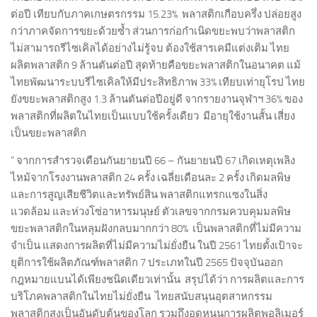
ต่อปี เทียบกับภาคเกษตรกรรม 15.23% พลาสติกเกือบครึ่ง ปล่อยสูง
กว่าภาคจัดการขยะด้วยซ้ำ ส่วนการก่อกำเนิดขยะพบว่าพลาสติก
ไม่สามารถรีไซเคิลได้อย่างไม่รู้จบ ต้องใช้สารเคมีแต่งเติม ไทย
ผลิตพลาสติก 9 ล้านตันต่อปี สุดท้ายคือขยะพลาสติกในอนาคต แม้
ไทยพัฒนาระบบรีไซเคิลให้มีประสิทธิภาพ 33% เทียบเท่ายุโรป ไทย
ยังขยะพลาสติกสูง 1.3 ล้านตันต่อปีอยู่ดี จากรายงานจุฬาฯ 36% ของ
พลาสติกที่ผลิตในไทยเป็นแบบใช้ครั้งเดียว มีอายุใช้งานสั้น เสี่ยง
เป็นขยะพลาสติก
“ จากการสำรวจเดือนกันยายนปี 66 – กันยายนปี 67 เกิดเหตุเพลิง
ไหม้จากโรงงานพลาสติก 24 ครั้ง เฉลี่ยเดือนละ 2 ครั้ง เกิดมลพิษ
และการสูญเสียชีวิตและทรัพย์สิน พลาสติกแทรกแซงในสิ่ง
แวดล้อม และห่วงโซ่อาหารมนุษย์ ตัวเลขจากกรมควบคุมมลพิษ
ขยะพลาสติกในหลุมฝังกลบมากกว่า 80% เป็นพลาสติกที่ไม่มีความ
จำเป็น แสดงการผลิตที่ไม่มีความไม่ยั่งยืน ในปี 2561 ไทยตั้งเป้าจะ
ยุติการใช้ผลิตภัณฑ์พลาสติก 7 ประเภทในปี 2565 ปัจจุบันออก
กฎหมายแบนได้เพียงชนิดเดียวเท่านั้น สรุปได้ว่า การผลิตและการ
บริโภคพลาสติกในไทยไม่ยั่งยืน ไทยสนับสนุนอุตสาหกรรม
พลาสติกสูงเป็นอันดับต้นของโลก รวมถึงอุดหนุนการผลิตพอลิเมอร์