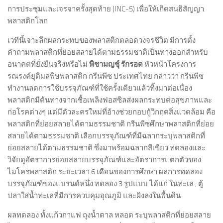
การประชุมและเจรจาครั้งสุดท้าย (INC-5) เพื่อให้เกิดสนธิสัญญา
พลาสติกโลก
เวทีนี้เจาะลึกผลกระทบของพลาสติกตลอดวงจรชีวิต มีการตั้ง
คำถามพลาสติกที่ย่อยสลายได้ตามธรรมชาติเป็นทางออกสำหรับ
อนาคตที่ยั่งยืนจริงหรือไม่
พิชามญชุ์ รักรอด
หัวหน้าโครงการ
รณรงค์ยุติมลพิษพลาสติก กรีนพีซ ประเทศไทย กล่าวว่า กรีนพีซ
ทำงานลดการใช้บรรจุภัณฑ์ที่ใช้ครั้งเดียวแล้วทิ้งมาต่อเนื่อง
พลาสติกมีต้นทางจากเชื้อเพลิงฟอสซิลส่งผลกระทบต่อสุขภาพและ
ก่อโรคต่างๆ แต่มีตัวละครใหม่ที่อ้างช่วยกอบกู้วิกฤตสิ่งแวดล้อม คือ
พลาสติกที่ย่อยสลายได้ตามธรรมชาติ กรีนพีซศึกษาพลาสติกที่ย่อย
สลายได้ตามธรรมชาติ เลือกบรรจุภัณฑ์ที่มีฉลากระบุพลาสติกที่
ย่อยสลายได้ตามธรรมชาติ ซึ่งมาพร้อมฉลากสีเขียว ทดลองและ
วิจัยดูอัตราการย่อยสลายบรรจุภัณฑ์และอัตราการแตกตัวของ
ไมโครพลาสติก ระยะเวลา 6 เดือนของการศึกษา ผลการทดลอง
บรรจุภัณฑ์ของแบรนด์หนึ่ง ทดลอง 3 รูปแบบ ได้แก่ ในทะเล , ตู้
ปลาใส่น้ำทะเลที่มีการควบคุมอุณภูมิ และฝังลงในพื้นดิน
ผลทดลอง ทั้งแก้วกาแฟ ถุงน้ำตาล หลอด ระบุพลาสติกที่ย่อยสลาย