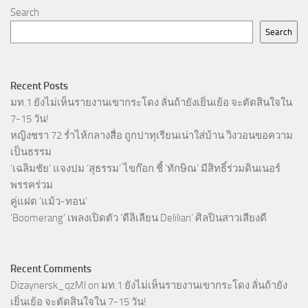
Search
Search
Recent Posts
มท.1 ยังไม่เห็นรายงานเขากระโดง ลั่นถ้ายังเยิ่นเย้อ จะตัดสินใจใน
7-15 วัน!
หญิงชรา 72 ร่ำไห้กลางสื่อ ถูกปาทุเรียนเน่าใส่บ้าน วิงวอนขอความ
เป็นธรรม
‘เฉลิมชัย’ แจงปม ‘สุธรรม’ ไขก๊อก ชี้ ‘ทักษิณ’ มีสิทธิ์ร่วมดินเนอร์
พรรคร่วม
คู่แฝด ‘แม้ว-ทอน’
‘Boomerang’ เพลงเปิดตัว ‘ดีลิเลียน Delilian’ ศิลปินสาวเสียงดี
Recent Comments
Dizaynersk_qzMl
on
มท.1 ยังไม่เห็นรายงานเขากระโดง ลั่นถ้ายัง
เยิ่นเย้อ จะตัดสินใจใน 7-15 วัน!