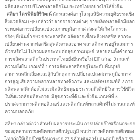
ผลิตและการบริโภคพลาสติกในประเทศไทยอย่างไรให้ยั่งยืน
ศลิษา ไตรพิพิธสิริวัฒน์
นักรณรงค์อาวุโส มูลนิธิความยุติธรรมเชิง
สิ่งแวดล้อม (EJF) กล่าวว่า จากรายงานต่างๆ การผลิตพลาสติกมีผลก
ระทบต่อการเปลี่ยนแปลงสภาพภูมิอากาศ ส่งผลให้เกิดโลกรวน
จริงๆ ที่เน้นย้ำ 99% ของพลาสติก ผลิตจากเชื้อเพลิงฟอสซิล หากจะ
เปลี่ยนผ่านจากฟอสซิลสู่พลังงานสะอาด พลาสติกควรอยู่ในสมการ
ด้วยหรือไม่ ไม่รวมผลกระทบต่อสุขภาพมนุษย์ หลายคนตั้งคำถาม
การผลิตพลาสติกในประเทศไทยยั่งยืนหรือไม่ EJF เสนอ 3 เกณฑ์
ความยั่งยืน เกณฑ์ที่ 1 การผลิตพลาสติกอยู่ในระดับที่มนุษย์
สามารถหลีกเลี่ยงและสู้กับวิกฤตการเปลี่ยนแปลงสภาพภูมิอากาศ
การสูญเสียความหลากหลายทางชีวภาพ และมลพิษ เกณฑ์ที่ 2 การ
ผลิตพลาสติกต้องไม่ละเมิดสิทธิมนุษยชน รวมถึงสิทธิในการใช้ชีวิต
ในสิ่งแวดล้อมที่สะอาด มีสุขภาวะที่ดี และยั่งยืน เกณฑ์ที่ 3
ปราศจากการผลิตพอลิเมอร์และผลิตภัณฑ์พลาสติกที่ไม่ผ่านเกณฑ์
ความปลอดภัย
ศลิษา กล่าวต่อว่า สำหรับผลการประเมิน การปล่อยก๊าซเรือนกระจก
ของอุตสาหกรรมผลิตพลาสติกปฐมภูมิ พบว่า การผลิตพลาสติกของ
ไทยก่อให้เกิดก๊าซเรือนกระจก 27.3 ล้านตันคาร์บอนต่อปี หรือ 7.3%