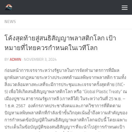
Skip to content
NEWS
โค้งสุดท้ายสู่สนธิสัญญาพลาสติกโลก เป้า
หมายที่ไทยควรกำหนดในเวทีโลก
BY
ADMIN
·
NOVEMBER 3, 2024
ก่อนหน้าการเจรจาระหว่างรัฐบาลในการจัดทํามาตรการที่มีผล
ผูกพันทางกฎหมายระหว่างประเทศด้านมลพิษจากพลาสติก รวมทั้ง
สิ่งแวดล้อมทางทะเลที่จะมีการประชุมและเจรจาครั้งสุดท้าย (INC-
5) เพื่อให้เกิดสนธิสัญญาพลาสติกโลก หรือ “Global Plastic Treaty” ณ
เมืองปูซาน สาธารณรัฐเกาหลี (เกาหลีใต้) ในระหว่างวันที่ 25 พ.ย. –
1 ธ.ค. 2567 องค์กรภาคประชาสังคมและภาควิชาการที่ติดตาม
ปัญหามลพิษพลาสติกที่กำลังเข้าขั้นวิกฤตเน้นย้ำถึงความสําคัญของ
การกําหนดข้อบัญญัติในสนธิสัญญาพลาสติกโลกฉบับนี้ โดยเฉพาะ
ประเด็นในข้อบัญญัติของสนธิสัญญาฯ ที่จะนําไปสู่การกําหนดเป้า