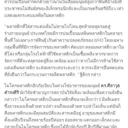
สารปนเปื้อนสารตกค้างยาวนานในเลือดมนุษย์สูงกว่าพื้นที่อ้างอิงที่
ประชาชนไม่สัมผัสขยะอิเล็กทรอนิกส์และเป็นเกษตรินทรีย์ถึง 4 เท่า
แสดงผลกระทบมลพิษในพลาสติก
“ พลาสติกที่ใส่สารแต่งเต็มไม่หายไปไหน สุดท้ายหลุดรอดสู่
ร่างกายมนุษย์ ประเทศไทยมีการปนเปื้อนมลพิษพลาสติกในหลายๆ
พื้นที่ ไม่เฉพาะกาฬสินธุ์ เกินค่าความปลอดภัยของ WHO โดยเฉพาะ
กลุ่มพื้นที่ที่มีการจัดการขยะพลาสติก คัดแยก หลอมพลาสติก เผาใน
ที่โล่ง หรือกลุ่มโรงไฟฟ้าที่ใช้พลาสติกเป็นเชื้อเพลิง หากขาดการ
จัดการที่ดีจะหลุดรอดสู่สิ่งแวดล้อม มองว่า หากไม่มีการห้ามใช้สาร
แต่งเติมพลาสติก จะส่งผลกระทบระยะยาว ควรจะมีสารอื่นทดแทน
ที่ยั่งยืนกว่าในกระบวนการผลิตพลาสติก “ ฐิติกร กล่าว
ไมโครพลาสติกอีกภัยเงียบในห่วงโซ่อาหารของมนุษย์
ดร.ศีลาวุธ
ดำรงศิริ
นักวิจัยชำนาญการสถาบันวิจัยสิ่งแวดล้อมเพื่อความยั่งยืน
กล่าวว่า ไมโครพลาสติกเป็นพลาสติกที่ขนาดเล็กกว่า 5 มิลลิเมตร
ซึ่งอาจมองเห็นด้วยตาเปล่า จนถึงมองด้วยตาเปล่าไม่เห็น แต่มันก็
คือพลาสติกและมีคุณสมบัติและสารเคมีอยู่ อายุของพลาสติกมี
ตั้งแต่สิบปีจนถึงหลายร้อยปีค่อยๆ ย่อยสลาย แตกออก เล็กลง และ
กลายเป็นไมโครพลาสติก ซึ่งอยู่ได้อีกนับร้อยปี สิบปีที่ผ่านมานัก