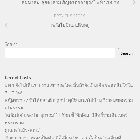
‘คมนาคม’ ลุยชงครม.สัญจรต่ออายุรถไฟฟ้า20บาท
PREVIOUS STORY
ระวังไม่มีแผ่นดินอยู่
Search
Search
Recent Posts
มท.1 ยังไม่เห็นรายงานเขากระโดง ลั่นถ้ายังเยิ่นเย้อ จะตัดสินใจใน
7-15 วัน!
หญิงชรา 72 ร่ำไห้กลางสื่อ ถูกปาทุเรียนเน่าใส่บ้าน วิงวอนขอความ
เป็นธรรม
‘เฉลิมชัย’ แจงปม ‘สุธรรม’ ไขก๊อก ชี้ ‘ทักษิณ’ มีสิทธิ์ร่วมดินเนอร์
พรรคร่วม
คู่แฝด ‘แม้ว-ทอน’
‘Boomerang’ เพลงเปิดตัว ‘ดีลิเลียน Delilian’ ศิลปินสาวเสียงดี