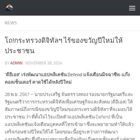
Skip to content
NEWS
โถ!กระทรวงดิจิทัลฯ ไร้ของขวัญปีใหม่ให้
ประชาชน
BY
ADMIN
·
NOVEMBER 28, 2024
‘ดีอีเอส’ เร่งพัฒนาแอปพลิเคชัน Defend แจ้งเตือนมิจฉาชีพ-แก๊ง
คอลเซ็นเตอร์ คาดใช้ได้หลังปีใหม่
28 พ.ย. 2567 – นายประเสริฐ จันทรรวงทอง รองนายกรัฐมนตรีและ
รัฐมนตรีว่าการกระทรวงดิจิทัลเพื่อเศรษฐกิจและสังคม (ดีอีเอส) ให้
สัมภาษณ์ถึงกรณีของขวัญปีใหม่ของกระทรวงดิจิทัลฯ ที่จะมอบให้
ประชาชน ว่า ที่ตั้งใจไว้จะเปิดตัวแอปพลิเคชัน Defend ที่เป็น
แอปพลิเคชันแจ้งเตือนบุคคลที่โทรเข้ามา ซึ่งจะพยายามทำให้แล้ว
เสร็จก่อนช่วงปีใหม่ให้ได้ โดยขณะนี้อยู่ระหว่างการพัฒนา
แอปพลิเคชัน ซึ่งมีจุดมุ่งหมายเพื่อป้องกันแก๊งคอลเซ็นเตอร์ แต่คาด