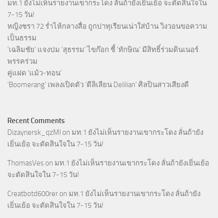
มท.1 ยังไม่เห็นรายงานเขากระโดง ลั่นถ้ายังเยิ่นเย้อ จะตัดสินใจใน
7-15 วัน!
หญิงชรา 72 ร่ำไห้กลางสื่อ ถูกปาทุเรียนเน่าใส่บ้าน วิงวอนขอความ
เป็นธรรม
‘เฉลิมชัย’ แจงปม ‘สุธรรม’ ไขก๊อก ชี้ ‘ทักษิณ’ มีสิทธิ์ร่วมดินเนอร์
พรรคร่วม
คู่แฝด ‘แม้ว-ทอน’
‘Boomerang’ เพลงเปิดตัว ‘ดีลิเลียน Delilian’ ศิลปินสาวเสียงดี
Recent Comments
Dizaynersk_qzMl
on
มท.1 ยังไม่เห็นรายงานเขากระโดง ลั่นถ้ายัง
เยิ่นเย้อ จะตัดสินใจใน 7-15 วัน!
ThomasVes
on
มท.1 ยังไม่เห็นรายงานเขากระโดง ลั่นถ้ายังเยิ่นเย้อ
จะตัดสินใจใน 7-15 วัน!
Creatbotd600rer
on
มท.1 ยังไม่เห็นรายงานเขากระโดง ลั่นถ้ายัง
เยิ่นเย้อ จะตัดสินใจใน 7-15 วัน!