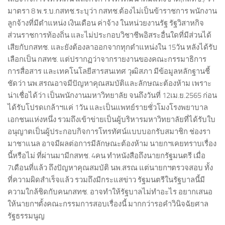
มาตรา 8 พ.ร.บ.กสทช.ระบุว่า กสทช.ต้องไม่เป็นข้าราชการ พนักงาน
ลูกจ้างที่มีตำแหน่ง เงินเดือน ค่าจ้าง ในหน่วยงานรัฐ รัฐวิสาหกิจ
ส่วนราชการท้องถิ่น และไม่ประกอบวิชาชีพอิสระอื่นใดที่มีส่วนได้
เสียกับกสทช. และยังต้องลาออกจากทุกตำแหน่งใน 15วัน หลังได้รับ
เลือกเป็น กสทช. แต่ปรากฏว่าจากรายงานของคณะกรรมาธิการ
การสื่อสาร และเทคโนโลยีสารสนเทศ วุฒิสภา มีข้อมูลหลักฐานชี้
ชัดว่า นพ.สรณอาจมีปัญหาคุณสมบัติและลักษณะต้องห้าม เพราะ
น่าเชื่อได้ว่า เป็นพนักงานมหาวิทยาลัย จนถึงวันที่ 12เม.ย.2565 ก่อน
ได้รับโปรดเกล้าฯแค่ 1วัน และเป็นแพทย์รายชั่วโมงโรงพยาบาล
เอกชนแห่งหนึ่ง รวมถึงเข้าข่ายเป็นผู้บริหารมหาวิทยาลัยที่ได้รับใบ
อนุญาตเป็นผู้ประกอบกิจการโทรทัศน์แบบบอกรับสมาชิก ช่องรา
มาชาแนล อาจมีผลต่อการมีลักษณะต้องห้าม นายกฯเคยทราบเรื่อง
นี้หรือไม่ ที่ผ่านมามีกสทช. 4คน ทำหนังสือถึงนายกรัฐมนตรี เมื่อ
7เดือนที่แล้ว ถึงปัญหาคุณสมบัติ นพ.สรณ แต่นายกฯตรวจสอบ ทั้ง
ที่ความผิดสำเร็จแล้ว รวมถึงมีกระแสข่าว รัฐมนตรีในรัฐบาลนี้มี
ความใกล้ชิดกับคนกสทช. อาจทำให้รัฐบาลไม่ทำอะไร อยากเสนอ
ให้นายกฯตั้งคณะกรรมการสอบเรื่องนี้ มากกว่ารอคำวินิจฉัยศาล
รัฐธรรมนูญ