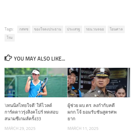
Tags:
กสทช
ของใจตงประธาน
ประเสรฐ
รธน.วนจฉย
โยนศาล
โรม
YOU MAY ALSO LIKE...
‘เทนนิสไทยใจดี’ ให้ไวลด์
ผู้ช่วย ผบ.ตร. ลงกำกับคดี
การ์ดดาวรุ่งสิงคโปร์ ทดสอบ
ผกก.โจ้ ยอมรับชันสูตรศพ
สนามซีเกมส์ครั้ง33
ยาก
MARCH 29, 2025
MARCH 11, 2025