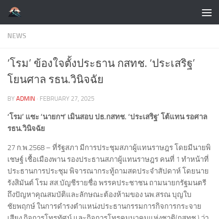
Skip to content
NEWS
‘โรม’ ข้องใจตั้งประธาน กสทช. ‘ประเสริฐ’
โยนศาล รธน.วินิจฉัย
BY
ADMIN
·
FEBRUARY 27, 2025
‘โรม’ แซะ ‘นายกฯ’ เมินสอบ ปธ.กสทช. ‘ประเสริฐ’ โต้แทน รอศาล
รธน.วินิจฉัย
27 ก.พ.2568 – ที่รัฐสภา มีการประชุมสภาผู้แทนราษฎร โดยมีนายพิ
เชษฐ์ เชื้อเมืองพาน รองประธานสภาผู้แทนราษฎร คนที่ 1 ทำหน้าที่
ประธานการประชุม พิจารณากระทู้ถามสดประจำสัปดาห์ โดยนาย
รังสิมันต์ โรม สส.บัญชีรายชื่อ พรรคประชาชน ถามนายกรัฐมนตรี
ถึงปัญหาคุณสมบัติและลักษณะต้องห้ามของ นพ.สรณ บุญใบ
ชัยพฤกษ์ ในการดำรงตำแหน่งประธานกรรมการกิจการกระจาย
เสียง กิจการโทรทัศน์ และกิจการโทรคมนาคมแห่งชาติ(กสทช.) ว่า