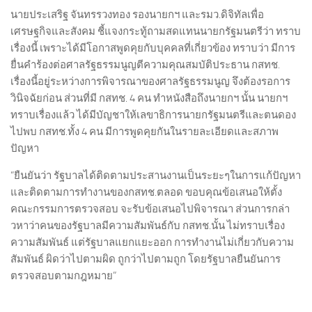
นายประเสริฐ จันทรรวงทอง รองนายกฯ และรมว.ดิจิทัลเพื่อ
เศรษฐกิจและสังคม ชี้แจงกระทู้ถามสดแทนนายกรัฐมนตรีว่า ทราบ
เรื่องนี้ เพราะได้มีโอกาสพูดคุยกับบุคคลที่เกี่ยวข้อง ทราบว่า มีการ
ยื่นคำร้องต่อศาลรัฐธรรมนูญตีความคุณสมบัติประธาน กสทช.
เรื่องนี้อยู่ระหว่างการพิจารณาของศาลรัฐธรรมนูญ จึงต้องรอการ
วินิจฉัยก่อน ส่วนที่มี กสทช. 4 คน ทำหนังสือถึงนายกฯ นั้น นายกฯ
ทราบเรื่องแล้ว ได้มีบัญชาให้เลขาธิการนายกรัฐมนตรีและตนดอง
ไปพบ กสทช.ทั้ง 4 คน มีการพูดคุยกันในรายละเอียดและสภาพ
ปัญหา
“ยืนยันว่า รัฐบาลได้ติดตามประสานงานเป็นระยะๆในการแก้ปัญหา
และติดตามการทำงานของกสทช.ตลอด ขอบคุณข้อเสนอให้ตั้ง
คณะกรรมการตรวจสอบ จะรับข้อเสนอไปพิจารณา ส่วนการกล่า
วหาว่าคนของรัฐบาลมีความสัมพันธ์กับ กสทช.นั้น ไม่ทราบเรื่อง
ความสัมพันธ์ แต่รัฐบาลแยกแยะออก การทำงานไม่เกี่ยวกับความ
สัมพันธ์ ผิดว่าไปตามผิด ถูกว่าไปตามถูก โดยรัฐบาลยืนยันการ
ตรวจสอบตามกฎหมาย”