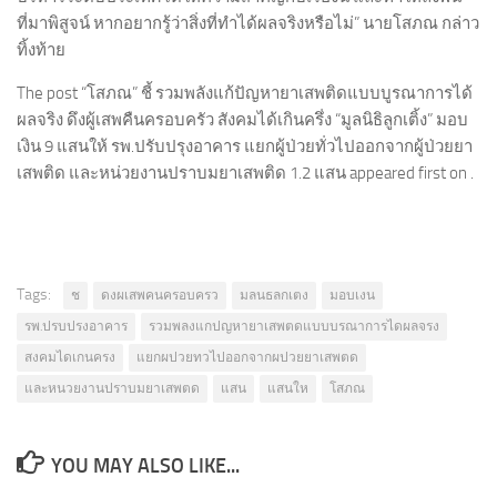
ที่มาพิสูจน์ หากอยากรู้ว่าสิ่งที่ทำได้ผลจริงหรือไม่” นายโสภณ กล่าว
ทิ้งท้าย
The post “โสภณ” ชี้ รวมพลังแก้ปัญหายาเสพติดแบบบูรณาการได้
ผลจริง ดึงผู้เสพคืนครอบครัว สังคมได้เกินครึ่ง “มูลนิธิลูกเติ้ง” มอบ
เงิน 9 แสนให้ รพ.ปรับปรุงอาคาร แยกผู้ป่วยทั่วไปออกจากผู้ป่วยยา
เสพติด และหน่วยงานปราบมยาเสพติด 1.2 แสน appeared first on .
Tags:
ช
ดงผเสพคนครอบครว
มลนธลกเตง
มอบเงน
รพ.ปรบปรงอาคาร
รวมพลงแกปญหายาเสพตดแบบบรณาการไดผลจรง
สงคมไดเกนครง
แยกผปวยทวไปออกจากผปวยยาเสพตด
และหนวยงานปราบมยาเสพตด
แสน
แสนให
โสภณ
YOU MAY ALSO LIKE...