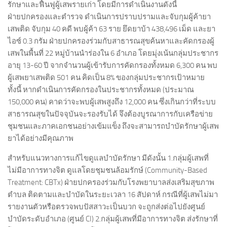
รักษาและฟื้นฟูผู้เสพรายเก่า โดยมีการดำเนินงานดังนี้
ฝ่ายปกครองและตำรวจ ดำเนินการปราบปรามและจับกุมผู้ค้ายา
เสพติด จับกุม 40 คดี พบผู้ค้า 63 ราย ยึดยาบ้า 438,496 เม็ด และยา
ไอซ์ 0.3 กรัม ฝ่ายปกครองร่วมกับสาธารณสุขค้นหาและคัดกรองผู้
เสพในพื้นที่ 22 หมู่บ้านนำร่องใน 6 อำเภอ โดยมุ่งเน้นกลุ่มประชากร
อายุ 13-60 ปี จากจำนวนผู้เข้ารับการคัดกรองทั้งหมด 6,300 คน พบ
ผู้เสพยาเสพติด 501 คน คิดเป็น 8% ของกลุ่มประชากรเป้าหมาย
ทั้งนี้ หากดำเนินการคัดกรองในประชากรทั้งหมด (ประมาณ
150,000 คน) คาดว่าจะพบผู้เสพสูงถึง 12,000 คน ซึ่งเกินกว่าที่ระบบ
สาธารณสุขในปัจจุบันจะรองรับได้ จึงต้องบูรณาการกับเครือข่าย
ชุมชนและภาคเอกชนอย่างเข้มแข็ง ถึงจะสามารถบำบัดรักษาผู้เสพ
ยาได้อย่างมีคุณภาพ
สำหรับแนวทางการแก้ไขดูแลบำบัดรักษา มีดังนั้น 1.กลุ่มผู้เสพที่
ไม่มีอาการทางจิต ดูแลโดยชุมชนล้อมรักษ์ (Community-Based
Treatment: CBTx) ฝ่ายปกครองร่วมกับโรงพยาบาลส่งเสริมสุขภาพ
ตำบล ติดตามและบำบัดในระยะเวลา 16 สัปดาห์ กรณีที่ผู้เสพไม่มา
รายงานตัวหรือตรวจพบปัสสาวะเป็นบวก จะถูกส่งต่อไปยังศูนย์
บำบัดระดับอำเภอ (ศูนย์ CI) 2.กลุ่มผู้เสพที่มีอาการทางจิต ส่งรักษาที่