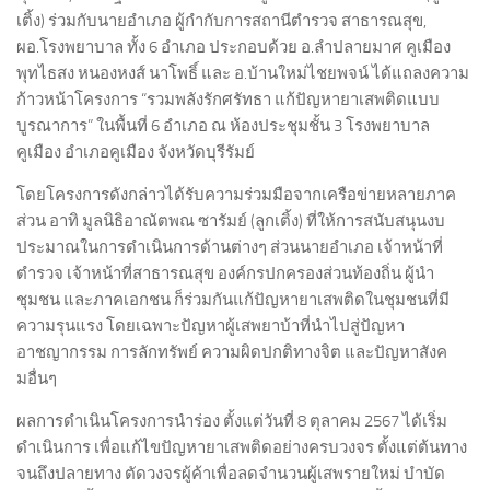
เติ้ง) ร่วมกับนายอำเภอ ผู้กำกับการสถานีตำรวจ สาธารณสุข,
ผอ.โรงพยาบาล ทั้ง 6 อำเภอ ประกอบด้วย อ.ลำปลายมาศ คูเมือง
พุทไธสง หนองหงส์ นาโพธิ์ และ อ.บ้านใหม่ไชยพจน์ ได้แถลงความ
ก้าวหน้าโครงการ “รวมพลังรักศรัทธา แก้ปัญหายาเสพติดแบบ
บูรณาการ” ในพื้นที่ 6 อำเภอ ณ ห้องประชุมชั้น 3 โรงพยาบาล
คูเมือง อำเภอคูเมือง จังหวัดบุรีรัมย์
โดยโครงการดังกล่าวได้รับความร่วมมือจากเครือข่ายหลายภาค
ส่วน อาทิ มูลนิธิอาณัตพณ ซารัมย์ (ลูกเติ้ง) ที่ให้การสนับสนุนงบ
ประมาณในการดำเนินการด้านต่างๆ ส่วนนายอำเภอ เจ้าหน้าที่
ตำรวจ เจ้าหน้าที่สาธารณสุข องค์กรปกครองส่วนท้องถิ่น ผู้นำ
ชุมชน และภาคเอกชน ก็ร่วมกันแก้ปัญหายาเสพติดในชุมชนที่มี
ความรุนแรง โดยเฉพาะปัญหาผู้เสพยาบ้าที่นำไปสู่ปัญหา
อาชญากรรม การลักทรัพย์ ความผิดปกติทางจิต และปัญหาสังค
มอื่นๆ
ผลการดำเนินโครงการนำร่อง ตั้งแต่วันที่ 8 ตุลาคม 2567 ได้เริ่ม
ดำเนินการ เพื่อแก้ไขปัญหายาเสพติดอย่างครบวงจร ตั้งแต่ต้นทาง
จนถึงปลายทาง ตัดวงจรผู้ค้าเพื่อลดจำนวนผู้เสพรายใหม่ บำบัด