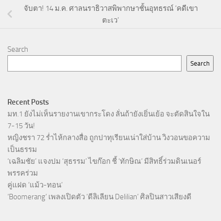
จับตา! 14 ม.ค. ศาลนราธิวาสพิพากษาชั้นอุทธรณ์ ‘คดีเขา
ตะเว’
Search
Search
Recent Posts
มท.1 ยังไม่เห็นรายงานเขากระโดง ลั่นถ้ายังเยิ่นเย้อ จะตัดสินใจใน
7-15 วัน!
หญิงชรา 72 ร่ำไห้กลางสื่อ ถูกปาทุเรียนเน่าใส่บ้าน วิงวอนขอความ
เป็นธรรม
‘เฉลิมชัย’ แจงปม ‘สุธรรม’ ไขก๊อก ชี้ ‘ทักษิณ’ มีสิทธิ์ร่วมดินเนอร์
พรรคร่วม
คู่แฝด ‘แม้ว-ทอน’
‘Boomerang’ เพลงเปิดตัว ‘ดีลิเลียน Delilian’ ศิลปินสาวเสียงดี