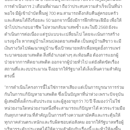
การดำเนินการ 2 เดือนที่ผ่านมา ถือว่าประสบความสำเร็จเป็นที่น่า
พอใจ มีผู้เข้าบำบัดฟื้นฟู 700 คน สามารถดึงกลับคืนสู่ครอบครัว
และสังคมได้ถึงร้อยละ 50 นอกจากนี้ยังมีการฝึกทักษะฝีมือ เพื่อให้
นำไปประกอบอาชีพ ไม่หวนกลับมาเสพซ้ำ และในปี 2568 ยังจะ
ดำเนินการต่อเนื่อง แต่รูปแบบจะเปลี่ยนไป โดยจะเน้นการสร้าง
แรงจูงใจ หากหมู่บ้านไหนปลอดยาเสพติด เป็นหมู่บ้านสีขาว จะมี
เงินรางวัลไปพัฒนาหมู่บ้าน ซึ่งเป้าหมายหลักเพื่อหยุดยั้งการแพร่
ระบาดของยาเสพติด สิ่งที่อำเภอต่างๆ สะท้อนคือ ต้องการแยกผู้
ป่วยจากการติดยาเสพติด ออกจากผู้ป่วยทั่วไป แต่ยังติดขัดเรื่อง
สถานที่และงบประมาณ จึงอยากให้รัฐบาลได้เล็งเห็นความสำคัญ
ตรงนี้
“การดำเนินโครงการนี้ไม่ใช่การหาเสียง แต่เป็นการบูรณาการร่วม
กันในการแก้ปัญหายาเสพติด ซึ่งเป็นปัญหาที่น่าห่วง เพราะปัจจุบัน
ผู้เสพมีทั้งเด็กระดับประถม และผู้สูงอายุกว่า 70 ปี จึงมองว่าไม่ใช่
หน่วยงานใดหน่วยงานหนึ่งที่จะสามารถแก้ปัญหาได้ ควรจะร่วมมือ
กันทุกภาคส่วน ที่สำคัญเป็นการสร้างความสามัคคีและกระตุ้นให้
ทุกภาคส่วนตระหนักและรับผิดชอบต่อสังคม อยากให้รัฐบาลหรือผู้
บริหารระดับประเทศได้ให้ความสำคัญกับเรื่องนี้ และท้าให้ลงพื้น