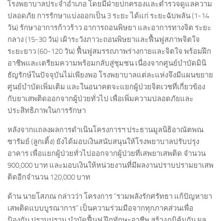
โรงพยาบาลประจำอำเภอ โดยมีฝ่ายปกครองและตำรวจดูแลความ
ปลอดภัย การรักษาแบ่งออกเป็น 3 ระยะ ได้แก่ ระยะฉับพลัน (1-14
วัน) รักษาอาการก้าวร้าว อาการถอนพิษยา และอาการทางจิต ระยะ
กลาง (15-30 วัน) เฝ้าระวังภาวะถอนพิษยาและฟื้นฟูสภาพจิตใจ
ระยะยาว (60-120 วัน) ฟื้นฟูสมรรถภาพร่างกายและจิตใจ พร้อมฝึก
อาชีพและเตรียมความพร้อมกลับสู่ชุมชน เนื่องจากศูนย์บำบัดมินิ
ธัญรักษ์ในปัจจุบันไม่เพียงพอ โรงพยาบาลแต่ละแห่งจึงมีแผนขยาย
ศูนย์บำบัดเพิ่มเติม และในอนาคตจะแยกผู้ป่วยจิตเวชที่เกี่ยวข้อง
กับยาเสพติดออกจากผู้ป่วยทั่วไป เพื่อเพิ่มความปลอดภัยและ
ประสิทธิภาพในการรักษา
หลังจากแถลงผลการดำเนินโครงการฯ ประธานมูลนิธิอาณัตพณ
ซารัมย์ (ลูกเติ้ง) ยังได้มอบเงินสนับสนุนให้โรงพยาบาลปรับปรุง
อาคาร เพื่อแยกผู้ป่วยทั่วไปออกจากผู้ป่วยที่เสพยาเสพติด จำนวน
900,000 บาท และมอบเงินให้หน่วยงานที่มีผลงานปราบปรามยาเสพ
ติดอีกจำนวน 120,000 บาท
ด้าน นายโสภณ กล่าวว่า โครงการ “รวมพลังรักศรัทธา แก้ปัญหายา
เสพติดแบบบูรณาการ” เป็นความร่วมมือจากทุกภาคส่วนเพื่อ
ป้องกัน ปราบปราม บำบัดฟื้นฟู ฝึกทักษะอาชีพ สร้างภูมิคุ้มกัน ผล