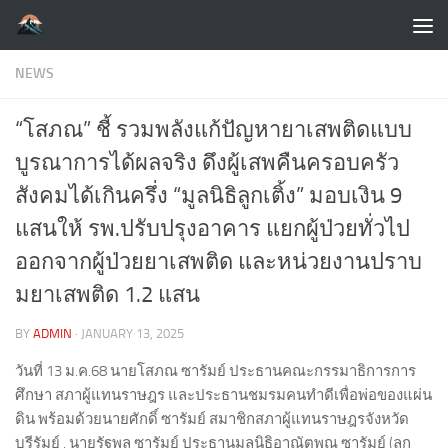
Skip to content
NEWS
“โสภณ” ชี้ รวมพลังแก้ปัญหายาเสพติดแบบ
บูรณาการได้ผลจริง ดึงผู้เสพคืนครอบครัว
สังคมได้เกินครึ่ง “มูลนิธิลูกเติ้ง” มอบเงิน 9
แสนให้ รพ.ปรับปรุงอาคาร แยกผู้ป่วยทั่วไป
ออกจากผู้ป่วยยาเสพติด และหน่วยงานปราบ
มยาเสพติด 1.2 แสน
BY
ADMIN
·
JANUARY 13, 2025
วันที่ 13 ม.ค.68 นายโสภณ ซารัมย์ ประธานคณะกรรมาธิการการ
ศึกษา สภาผู้แทนราษฎร และประธานชมรมคนทำดีเพื่อพ่อของแผ่น
ดิน พร้อมด้วยนายศักดิ์ ซารัมย์ สมาชิกสภาผู้แทนราษฎรจังหวัด
บุรีรัมย์ , นายรัฐพล ซารัมย์ ประธานมูลนิธิอาณัตพณ ซารัมย์ (ลูก