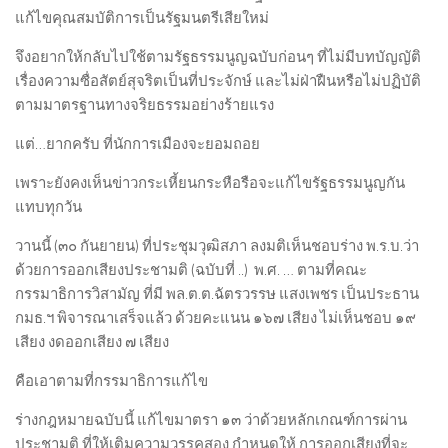
แก้ไขคุณสมบัติการเป็นรัฐมนตรีเสียใหม่
จึงอยากให้กลับไปใช้ตามรัฐธรรมนูญฉบับก่อนๆ ที่ไม่มีบทบัญญัติ
เรื่องความซื่อสัตย์สุจริตเป็นที่ประจักษ์ และไม่ฝ่าฝืนหรือไม่ปฏิบัติ
ตามมาตรฐานทางจริยธรรมอย่างร้ายแรง
แต่…ยากครับ ที่นักการเมืองจะยอมถอย
เพราะยังคงเห็นข่าวกระเหี้ยนกระหือรือจะแก้ไขรัฐธรรมนูญกัน
แทบทุกวัน
วานนี้ (๓๐ กันยายน) ที่ประชุมวุฒิสภา ลงมติเห็นชอบร่าง พ.ร.บ.ว่า
ด้วยการออกเสียงประชามติ (ฉบับที่ ..) พ.ศ. … ตามที่คณะ
กรรมาธิการวิสามัญ ที่มี พล.ต.ต.ฉัตรวรรษ แสงเพชร เป็นประธาน
กมธ.ฯ พิจารณาเสร็จแล้ว ด้วยคะแนน ๑๖๗ เสียง ไม่เห็นชอบ ๑๙
เสียง งดออกเสียง ๗ เสียง
คือเอาตามที่กรรมาธิการแก้ไข
ร่างกฎหมายฉบับนี้ แก้ไขมาตรา ๑๓ ว่าด้วยหลักเกณฑ์การผ่าน
ประชามติ ที่ให้เติมความวรรคสอง กำหนดให้ การออกเสียงที่จะ