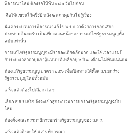
พิจารณาใหม่ ต้องรอให้พ้น ๑๘๐ วันไปก่อน
คือให้แขวนไว้ครึ่งปี หลัง ๒ สภาคุยกันไม่รู้เรื่อง
นี่แค่กระบวนการพิจารณาแก้ไข พ.ร.บ.ว่าด้วยการออกเสียง
ประชามตินะครับ เป็นเพียงส่วนหนึ่งของการแก้ไขรัฐธรรมนูญทั้ง
ฉบับเท่านั้น
การแก้ไขรัฐธรรมนูญจะมีรายละเอียดอีกมาก และใช้เวลาแรมปี
กับระยะเวลาอายุสภาผู้แทนฯ ที่เหลืออยู่ ๒ ปี ๘ เดือน ไม่ทันแน่นอน
ต้องแก้รัฐธรรมนูญ มาตรา ๒๕๖ เพื่อเปิดทางให้ตั้งส.ส.ร.ยกร่าง
รัฐธรรมนูญใหม่ทั้งฉบับ
เสร็จแล้วต้องไปเลือก ส.ส.ร.
เลือก ส.ส.ร.เสร็จ จึงจะเข้าสู่กระบวนการยกร่างรัฐธรรมนูญฉบับ
ใหม่
ต้องตั้งคณะกรรมาธิการยกร่างรัฐธรรมนูญของ ส.ส.ร.
เสร็จแล้วถึงจะให้ ส.ส.ร.พิจารณา