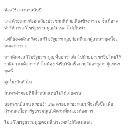
ต้องใช้เวลานานนับปี
และด้วยเกณฑ์ออกเสียงประชามติด้วยเสียงข้างมาก ๒ ชั้น ก็อาจ
ทำให้การแก้ไขรัฐธรรมนูญล้มเหลวไม่เป็นท่า
แต่ก็ยังคงดันทุรังจะแก้ไขรัฐธรรมนูญก่อนที่สภาผู้แทนฯ ชุดนี้จะ
หมดวาระลง
หากคิดจะแก้ไขรัฐธรรมนูญ ที่บอกว่าเต็มไปด้วยประชาธิปไตยไร้
ราคีคาวเผด็จการ ทำไมต้องเร่งรีบให้เสร็จภายในอายุสภาผู้แทนฯ
ชุดนี้
ผูกโยงกันทำไม
มันหาคำตอบที่มีน้ำหนักแทบไม่ได้เลยครับ
นอกจากมีแผน ครอบงำ และ ครอบครอง ส.ส.ร.ที่จะตั้งขึ้น เพื่อ
กำหนดเนื้อหารัฐธรรมนูญได้ตามที่ตนเองต้องการ
ไม่แก้ไขรัฐธรรมนูญตอนนี้ ประเทศไม่พังแน่นอน