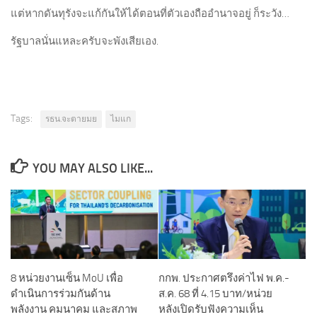
แต่หากดันทุรังจะแก้กันให้ได้ตอนที่ตัวเองถืออำนาจอยู่ ก็ระวัง…
รัฐบาลนั่นแหละครับจะพังเสียเอง.
Tags:
รธน.จะตายมย
ไมแก
YOU MAY ALSO LIKE...
8 หน่วยงานเซ็น MoU เพื่อ
กกพ. ประกาศตรึงค่าไฟ พ.ค.-
ดำเนินการร่วมกันด้าน
ส.ค. 68 ที่ 4.15 บาท/หน่วย
พลังงาน คมนาคม และสภาพ
หลังเปิดรับฟังความเห็น