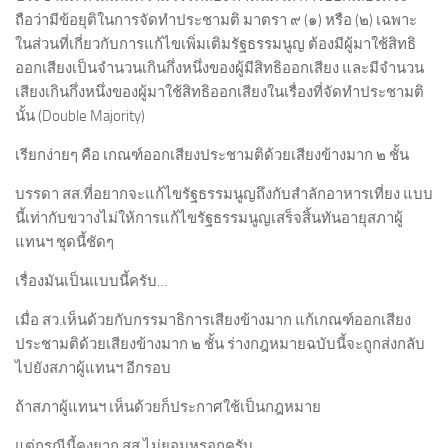
ถือว่ามีข้อยุติในการจัดทำประชามติ มาตรา ๙ (๑) หรือ (๒) เฉพาะ
ในส่วนที่เกี่ยวกับการแก้ไขเพิ่มเติมรัฐธรรมนูญ ต้องมีผู้มาใช้สิทธิ
ออกเสียงเป็นจำนวนเกินกึ่งหนึ่งของผู้มีสิทธิออกเสียง และมีจำนวน
เสียงเกินกึ่งหนึ่งของผู้มาใช้สิทธิออกเสียงในเรื่องที่จัดทำประชามติ
นั้น (Double Majority)
เรียกง่ายๆ คือ เกณฑ์ออกเสียงประชามติด้วยเสียงข้างมาก ๒ ชั้น
บรรดา สส.ที่อยากจะแก้ไขรัฐธรรมนูญถึงกับสำลักอาหารเที่ยง แบบ
นี้เท่ากับขวางไม่ให้การแก้ไขรัฐธรรมนูญเสร็จสิ้นทันอายุสภาผู้
แทนฯ ชุดนี้ชัดๆ
เรื่องมันเป็นแบบนี้ครับ…
เมื่อ สว.เห็นด้วยกับกรรมาธิการเสียงข้างมาก แก้เกณฑ์ออกเสียง
ประชามติด้วยเสียงข้างมาก ๒ ชั้น ร่างกฎหมายฉบับนี้จะถูกส่งกลับ
ไปยังสภาผู้แทนฯ อีกรอบ
ถ้าสภาผู้แทนฯ เห็นด้วยก็ประกาศใช้เป็นกฎหมาย
แต่กรณีนี้คงยาก สส.ไม่ยอมหรอกครับ