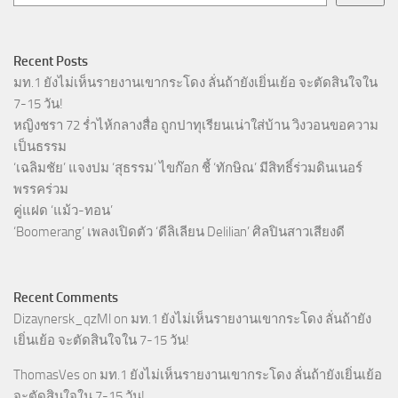
Recent Posts
มท.1 ยังไม่เห็นรายงานเขากระโดง ลั่นถ้ายังเยิ่นเย้อ จะตัดสินใจใน
7-15 วัน!
หญิงชรา 72 ร่ำไห้กลางสื่อ ถูกปาทุเรียนเน่าใส่บ้าน วิงวอนขอความ
เป็นธรรม
‘เฉลิมชัย’ แจงปม ‘สุธรรม’ ไขก๊อก ชี้ ‘ทักษิณ’ มีสิทธิ์ร่วมดินเนอร์
พรรคร่วม
คู่แฝด ‘แม้ว-ทอน’
‘Boomerang’ เพลงเปิดตัว ‘ดีลิเลียน Delilian’ ศิลปินสาวเสียงดี
Recent Comments
Dizaynersk_qzMl
on
มท.1 ยังไม่เห็นรายงานเขากระโดง ลั่นถ้ายัง
เยิ่นเย้อ จะตัดสินใจใน 7-15 วัน!
ThomasVes
on
มท.1 ยังไม่เห็นรายงานเขากระโดง ลั่นถ้ายังเยิ่นเย้อ
จะตัดสินใจใน 7-15 วัน!