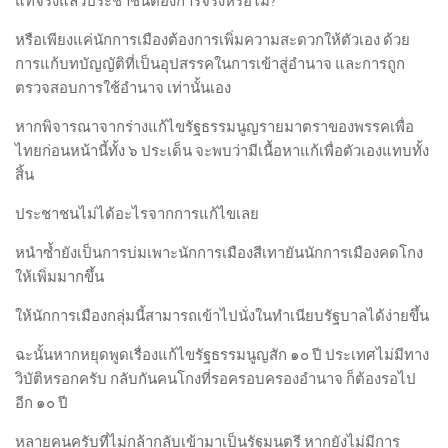
แท้จริงแล้วประชาชนต้องการจริงหรือไม่?
หรือเพียงแค่นักการเมืองต้องการเพิ่มความสะดวกให้ตัวเอง ด้วย
การแก้บทบัญญัติที่เป็นอุปสรรคในการเข้าสู่อำนาจ และการถูก
ตรวจสอบการใช้อำนาจ เท่านั้นเอง
หากพิจารณาจากร่างแก้ไขรัฐธรรมนูญรายมาตราของพรรคเพื่อ
ไทยก่อนหน้านี้ทั้ง ๖ ประเด็น จะพบว่ามีเนื้อหาแก้เพื่อตัวเองแทบทั้ง
สิ้น
ประชาชนไม่ได้อะไรจากการแก้ไขเลย
หนำซ้ำยังเป็นการบ่มเพาะนักการเมืองสีเทายันนักการเมืองคดโกง
ให้เพิ่มมากขึ้น
ให้นักการเมืองกลุ่มนี้สามารถเข้าไปนั่งในทำเนียบรัฐบาลได้ง่ายขึ้น
ฉะนั้นหากหยุดพูดเรื่องแก้ไขรัฐธรรมนูญสัก ๑๐ ปี ประเทศไม่มีทาง
วิบัติหรอกครับ กลับกันคนโกงที่รอครอบครองอำนาจ ก็ต้องรอไป
อีก ๑๐ ปี
หลายคนครับที่ไม่กล้ากลับเข้ามาเป็นรัฐมนตรี หากยังไม่มีการ