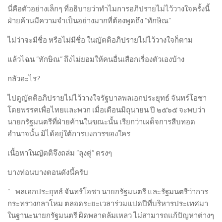
นี่คือตัวอย่างเล็กๆ ที่อธิบายว่าทำไมการอภิปรายไม่ไว้วางใจครั้งนี้
ฝ่ายค้านมีความจำเป็นอย่างมากที่ต้องพูดถึง “ทักษิณ”
ไม่ว่าจะมีชื่อ หรือไม่มีชื่อ ในญัตติอภิปรายไม่ไว้วางใจก็ตาม
แล้วไฉน “ทักษิณ” ถึงไม่ยอมให้คนอื่นเสือกเรื่องตัวเองบ้าง
กลัวอะไร?
ไปดูญัตติอภิปรายไม่ไว้วางใจรัฐบาลพลเอกประยุทธ์ จันทร์โอชา
โดยพรรคเพื่อไทยและพวก เมื่อเดือนมิถุนายน ปี ๒๕๖๕ จะพบว่า
นายกรัฐมนตรีที่ฝ่ายค้านในขณะนั้น เรียกว่าเผด็จการสืบทอด
อำนาจนั้น มิได้อยู่ใต้การบงการของใคร
เนื้อหาในญัตติจึงถล่ม “ลุงตู่” ตรงๆ
บางท่อนบางตอนดังนี้ครับ
“…พลเอกประยุทธ์ จันทร์โอชา นายกรัฐมนตรี และรัฐมนตรีว่าการ
กระทรวงกลาโหม ตลอดระยะเวลาร่วมแปดปีที่บริหารประเทศมา
ในฐานะนายกรัฐมนตรี ผิดพลาดล้มเหลว ไม่สามารถแก้ปัญหาต่างๆ