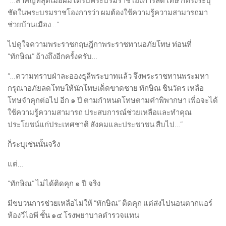
“…สำคัญที่สุดเมื่อผมได้รับพระบรมราชโองการลดโทษ ก็ทรงระบุ
ชัดในพระบรมราชโองการว่า ผมต้องใช้ความรู้ความสามารถมา
ช่วยบ้านเมือง…”
ไปดูใจความพระราชกฤษฎีกาพระราชทานอภัยโทษ ท่อนที่
“ทักษิณ” อ้างถึงอีกครั้งครับ…
“…ความทราบฝ่าละอองธุลีพระบาทแล้ว จึงพระราชทานพระมหา
กรุณาอภัยลดโทษให้นักโทษเด็ดขาดชาย ทักษิณ ชินวัตร เหลือ
โทษจำคุกต่อไป อีก ๑ ปี ตามกำหนดโทษตามคำพิพากษา เพื่อจะได้
ใช้ความรู้ความสามารถ ประสบการณ์ช่วยเหลือและทำคุณ
ประโยชน์แก่ประเทศชาติ สังคมและประชาชน สืบไป…”
ก็ระบุเช่นนั้นจริง
แต่…
“ทักษิณ” ไม่ได้ติดคุก ๑ ปี จริง
มีขบวนการช่วยเหลือไม่ให้ “ทักษิณ” ติดคุก แต่ส่งไปนอนตากแอร์
ห้องวีไอพี ชั้น ๑๔ โรงพยาบาลตำรวจแทน