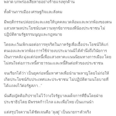
พลาด บกพร่องเสียหายอย่างร้ายแรงทุกด้าน
ทั้งด้านการเมือง เศรษฐกิจและสังคม
มีพฤติกรรมปล่อยปละละเลยให้บุคคลแวดล้อมและพวกพ้องของตน
แสวงหาผลประโยชน์บนความทุกข์ยากของพี่น้องประชาชน ไม่
ปฏิบัติตามรัฐธรรมนูญและกฎหมาย
โดยละเว้นเพิกเฉยต่อการทุจริตในภาครัฐเพื่อเอื้อประโยชน์ให้แก่
ตนเองและพวกพ้อง การใช้จ่ายงบประมาณมิได้คำนึงถึงวินัยการ
เงินการคลัง มุ่งแต่ก่อหนี้เพื่อแสวงหาคะแนนนิยมทางการเมือง โดย
ไม่สนใจต่อภาระหนี้สาธารณะและหนี้สินต่อหัวของประชาชน
จนเรียกได้ว่า ‘เป็นยุคก่อหนี้มหาศาลเพื่อนำมาผลาญโดยไม่ก่อให้
เกิดประโยชน์กับประเทศและประชาชน’ ไม่ปฏิบัติตามนโยบายที่
ได้แถลงไว้ต่อรัฐสภา…”
นั่นคือญัตติอภิปรายไม่ไว้วางใจรัฐบาลเผด็จการที่ยื่นโดยฝ่าย
ประชาธิปไตย มีพรรคก้าวไกล และเพื่อไทย เป็นแกนนำ
แต่สรุปใจความได้ชัดเจนคือ “ลุงตู่” เป็นนายกฯ ตัวจริง