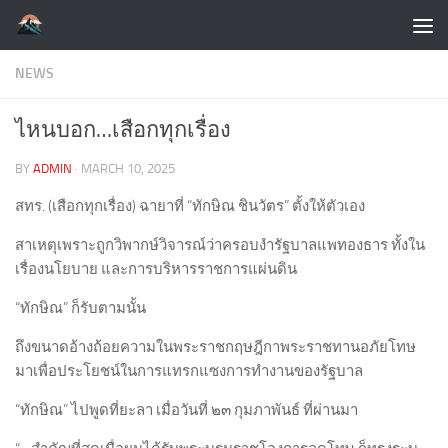
Skip to content
NEWS
ไหนบอก…เสือกทุกเรื่อง
BY
ADMIN
·
MARCH 10, 2025
สทร. (เสือกทุกเรื่อง) ฉายาที่ “ทักษิณ ชินวัตร” ตั้งให้ตัวเอง
สาเหตุเพราะถูกวิพากษ์วิจารณ์ว่าครอบงำรัฐบาลแพทองธาร ทั้งใน
เรื่องนโยบาย และการบริหารราชการแผ่นดิน
“ทักษิณ” ก็รับตามนั้น
ถึงขนาดอ้างถ้อยความในพระราชกฤษฎีกาพระราชทานอภัยโทษ
มาเพื่อประโยชน์ในการแทรกแซงการทำงานของรัฐบาล
“ทักษิณ” ไปพูดที่ยะลา เมื่อวันที่ ๒๓ กุมภาพันธ์ ที่ผ่านมา