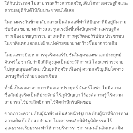
ให้กับประเทศ ไม่สามารถสร้างความเจริญเติบโตทางเศรษฐกิจและ
ความอยู่ดีกินดีให้กับประชาชนได้เลย
ในทางตรงกันข้ามกลับกลายเป็นต้นตอที่ทำให้ปัญหาที่มีอยู่มีความ
ซับซ้อน ขยายวงกว้างและรุนแรงยิ่งขึ้นทั้งปัญหาด้านเศรษฐกิจ
การเมือง อาชญากรรม ยาเสพติด การทุจริตคอร์รัปชัน ประชาชน
ในชาติแตกแยกแบ่งฝักแบ่งฝ่ายขยายวงกว้างขึ้นมากกว่าเดิม
โดยเฉพาะปัญหาการทุจริตคอร์รัปชันในยุคของพลเอกประยุทธ์
จันทร์โอชา นับว่ามีสถิติสูงสุดเป็นประวัติการณ์ โดยแพร่กระจาย
ไปทุกอณูของสังคม เป็นยุคที่ทุจริตเฟื่องฟู ความเจริญเติบโตทาง
เศรษฐกิจรั้งท้ายของอาเซียน
ทั้งนี้ เป็นผลมาจากการที่พลเอกประยุทธ์ จันทร์โอชา ไม่มีความ
ซื่อสัตย์สุจริตเป็นที่ประจักษ์ ไร้ภูมิปัญญา ไร้องค์ความรู้ ไร้ความ
สามารถ ไร้ประสิทธิภาพ ไร้จิตสำนึกรับผิดชอบ
ขาดภาวะความเป็นผู้นำที่จะเป็นหัวหน้ารัฐบาล เป็นผู้นำที่พิการทาง
ความคิด ยึดติดแต่อำนาจ ไม่เคารพหลักนิติรัฐนิติธรรม ไร้
คุณธรรมจริยธรรม ทำให้การบริหารราชการแผ่นดินล้มเหลว ผิด