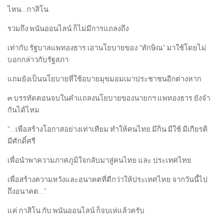
ไหน…กาสิโน
รวมถึง พนันออนไลน์ ก็ไม่มีการแถลงถึง
เท่ากับ รัฐบาลแพทองธาร เอานโยบายของ “ทักษิณ” มาใช้โดยไม่
บอกกล่าวกับรัฐสภา
แถมยังเป็นนโยบายที่ใช้อบายมุขมอมเมาประชาชนอีกต่างหาก
๓ บรรทัดตอนจบในคำแถลงนโยบายของนายกฯ แพทองธาร ยังจำ
กันได้ไหม
“…เพื่อสร้างโอกาสอย่างเท่าเทียม ทำให้คนไทย มีกิน มีใช้ มีเกียรติ
มีศักดิ์ศรี
เพื่อนำพาความภาคภูมิใจกลับมาสู่คนไทย และ ประเทศไทย
เพื่อสร้างความหวังและอนาคตที่ดีกว่าให้ประเทศไทย จากวันนี้ไป
ถึงอนาคต…”
แค่ กาสิโน กับ พนันออนไลน์ ก็จบเห่แล้วครับ