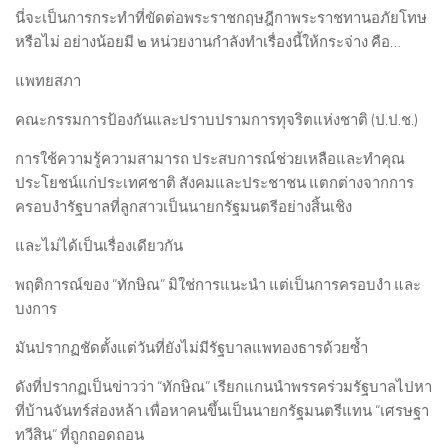
นี่จะเป็นการกระทำที่ขัดต่อพระราชกฤษฎีกาพระราชทานอภัยโทษ
หรือไม่ อย่างน้อยมี ๒ หน่วยงานกำลังทำเรื่องนี้ให้กระจ่าง คือ…
แพทยสภา
คณะกรรมการป้องกันและปราบปรามการทุจริตแห่งชาติ (ป.ป.ช.)
การใช้ความรู้ความสามารถ ประสบการณ์ช่วยเหลือและทำคุณ
ประโยชน์แก่ประเทศชาติ สังคมและประชาชน แตกต่างจากการ
ครอบงำรัฐบาลที่ลูกสาวเป็นนายกรัฐมนตรีอย่างสิ้นเชิง
และไม่ได้เป็นเรื่องเดียวกัน
พฤติการณ์ของ “ทักษิณ” มิใช่การแนะนำ แต่เป็นการครอบงำ และ
บงการ
มันปรากฏชัดตั้งแต่วันที่ยังไม่มีรัฐบาลแพทองธารด้วยซ้ำ
ดังที่ปรากฏเป็นข่าวว่า “ทักษิณ” เรียกแกนนำพรรคร่วมรัฐบาลไปหา
ที่บ้านจันทร์ส่องหล้า เพื่อหาคนขึ้นเป็นนายกรัฐมนตรีแทน “เศรษฐา
ทวีสิน” ที่ถูกถอดถอน