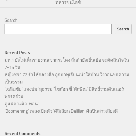
ทหารขนไอซ์
Search
Search
Recent Posts
มท.1 ยังไม่เห็นรายงานเขากระโดง ลั่นถ้ายังเยิ่นเย้อ จะตัดสินใจใน
7-15 วัน!
หญิงชรา 72 ร่ำไห้กลางสื่อ ถูกปาทุเรียนเน่าใส่บ้าน วิงวอนขอความ
เป็นธรรม
‘เฉลิมชัย’ แจงปม ‘สุธรรม’ ไขก๊อก ชี้ ‘ทักษิณ’ มีสิทธิ์ร่วมดินเนอร์
พรรคร่วม
คู่แฝด ‘แม้ว-ทอน’
‘Boomerang’ เพลงเปิดตัว ‘ดีลิเลียน Delilian’ ศิลปินสาวเสียงดี
Recent Comments