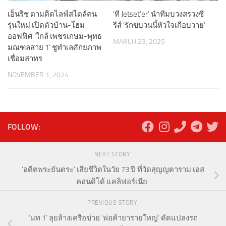
เอ็นริช ตามติดไลฟ์สไตล์คน
‘ที Jetset’er’ นำทีมบวงสรวงซี
รุ่นใหม่ เปิดตัวบ้าน-โฮม
รีส์ ‘รักขบวนนี้หัวใจเกือบวาย’
ออฟฟิศ ‘ใกล้ เพชรเกษม-พุทธ
MARCH 23, 2025
มณฑลสาย 1’ ชูทำเลศักยภาพ
เชื่อมสาทร
NOVEMBER 1, 2024
FOLLOW:
NEXT STORY
‘อดีตพระยันตระ’ เสียชีวิตในวัย 73 ปี ที่วัดสุญญตาราม เอส
คอนดิโด้ แคลิฟอร์เนีย
PREVIOUS STORY
‘มท.1’ ลุยล้างเครือข่าย ‘พ่อค้ายารายใหญ่’ ดัดแปลงรถ