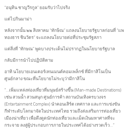
“อนุทิน ชาญวีรกูล” ยอมรับว่าไปจริง
แต่ไปกินมาม่า
หลังจากนั้น ๒๒ สิงหาคม “ทักษิณ” แถลงนโยบายรัฐบาลก่อนที่ “แพ
ทองธาร ชินวัตร” จะแถลงนโยบายต่อที่ประชุมรัฐสภา
แต่สิ่งที่ “ทักษณ” พูดบางประเด็นไม่ปรากฏในนโยบายรัฐบาล
กลับมีการนำไปปฏิบัติตาม
อาทิ นโยบายเอนเตอร์เทนเมนต์คอมเพล็กซ์ ที่มีกาสิโนเป็น
ศูนย์กลาง ขณะที่นโยบายไม่ระบุว่ามีกาสิโน
“…เพิ่มแหล่งท่องเที่ยวที่มนุษย์สร้างขึ้น (Man-made Destinations)
เช่น สวนน้ำ สวนสนุก ศูนย์การค้า สถานบันเทิงครบวงจร
(Entertainment Complex) นำคอนเสิร์ต เทศกาล และการแข่งขัน
กีฬาระดับโลกมาจัดในประเทศไทย รวมถึงส่งเสริมการท่องเที่ยว
เมืองน่าเที่ยว เพื่อดึงดูดนักท่องเที่ยวและเม็ดเงินมหาศาลที่จะ
กระจาย ลงสู่ผู้ประกอบการภายในประเทศได้อย่างรวดเร็ว…”