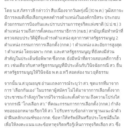
โดย น.ส.ภัสราวลี กล่าวว่า สืบเนื่องจากวันพรุ่งนี้ (30 พ.ค.) วุฒิสภาจะ
มีการลงมติเพื่อเลือกบุคคลดำรงตำแหน่งในองค์กรอิสระ ประกอบ
ด้วยกรรมการป้องกันและปราบปรามการทุจริตแห่งชาติ (ป.ป.ช.) 3
ตำแหน่ง รวมถึงการตั้งคณะกรรมาธิการ (กมธ.) สามัญเพื่อทำหน้าที่
ตรวจสอบประวัติผู้ที่จะดำรงตำแหน่ง ตุลาการศาลรัฐธรรมนูญ 2
ตำแหน่ง กรรมการการเลือกตั้ง (กกต.) 1 ตำแหน่ง และอัยการสูงสุด
1 ตำแหน่ง โดยเฉพาะ กกต. และศาลรัฐธรรมนูญ ที่ยังคงมีส่วน
สำคัญในประเด็นข้อพิพาท ซึ่งกกต. ยังมีหน้าที่ตรวจสอบคดีการฮั้ว
สว. เช่นเดียวกับศาลรัฐธรรมนูญที่มีประเด็นรับวินิจฉัยกรณี สว. ยื่น
ศาลรัฐธรรมนูญให้วินิจฉัย พ.ต.อ.ทวี สอดส่อง รมว.ยุติธรรม
จากนั้น น.ส.บุณยนุช อ่านแถลงการณ์ระบุว่า สว. ชุดแรกที่มาจาก
การ “เลือกกันเอง” ในบรรดาผู้สมัคร ไม่ได้มาจากการเลือกตั้งจาก
ประชาชน กำลังถูกวิพากษ์วิจารณ์และตั้งคำถาม ถึงความโปร่งใส
จากกรณี “โกงเลือก สว.” ที่คณะกรรมการการเลือกตั้ง (กกต.) กำลัง
ทยอยออกหมายเรียกให้ สว. ไปรับทราบข้อกล่าวหาฐานแนะนำตัว
ฝ่าฝืนหลักเกณฑ์ของ กกต. ข้อหาให้ทรัพย์สินหรือประโยชน์อื่นใด
เพื่อให้ลงคะแนน และข้อหาทุจริตหรือรู้เห็นการทุจริตเลือก สว. ซึ่ง