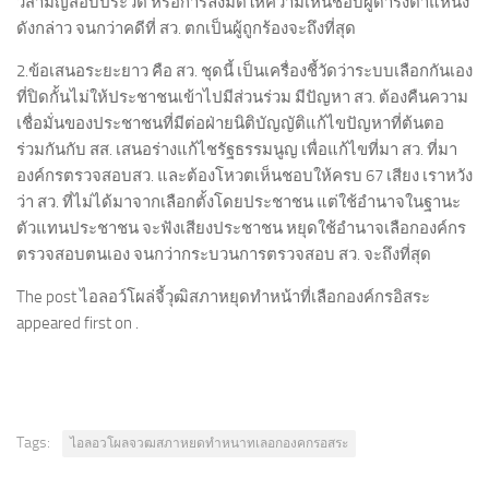
วิสามัญสอบประวัติ หรือการลงมติให้ความเห็นชอบผู้ดำรงตำแหน่ง
ดังกล่าว จนกว่าคดีที่ สว. ตกเป็นผู้ถูกร้องจะถึงที่สุด
2.ข้อเสนอระยะยาว คือ สว. ชุดนี้ เป็นเครื่องชี้วัดว่าระบบเลือกกันเอง
ที่ปิดกั้นไม่ให้ประชาชนเข้าไปมีส่วนร่วม มีปัญหา สว. ต้องคืนความ
เชื่อมั่นของประชาชนที่มีต่อฝ่ายนิติบัญญัติแก้ไขปัญหาที่ต้นตอ
ร่วมกันกับ สส. เสนอร่างแก้ไชรัฐธรรมนูญ เพื่อแก้ไขที่มา สว. ที่มา
องค์กรตรวจสอบสว. และต้องโหวตเห็นชอบให้ครบ 67 เสียง เราหวัง
ว่า สว. ที่ไม่ได้มาจากเลือกตั้งโดยประชาชน แต่ใช้อำนาจในฐานะ
ตัวแทนประชาชน จะฟังเสียงประชาชน หยุดใช้อำนาจเลือกองค์กร
ตรวจสอบตนเอง จนกว่ากระบวนการตรวจสอบ สว. จะถึงที่สุด
The post ไอลอว์โผล่จี้วุฒิสภาหยุดทำหน้าที่เลือกองค์กรอิสระ
appeared first on .
Tags:
ไอลอวโผลจวฒสภาหยดทำหนาทเลอกองคกรอสระ