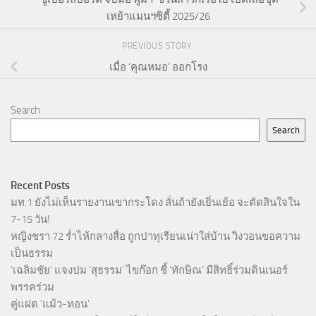
เหย้าแมนฯซิตี้ 2025/26
PREVIOUS STORY
เมื่อ ‘คุณหมอ’ ออกโรง
Search
Search
Recent Posts
มท.1 ยังไม่เห็นรายงานเขากระโดง ลั่นถ้ายังเยิ่นเย้อ จะตัดสินใจใน
7-15 วัน!
หญิงชรา 72 ร่ำไห้กลางสื่อ ถูกปาทุเรียนเน่าใส่บ้าน วิงวอนขอความ
เป็นธรรม
‘เฉลิมชัย’ แจงปม ‘สุธรรม’ ไขก๊อก ชี้ ‘ทักษิณ’ มีสิทธิ์ร่วมดินเนอร์
พรรคร่วม
คู่แฝด ‘แม้ว-ทอน’