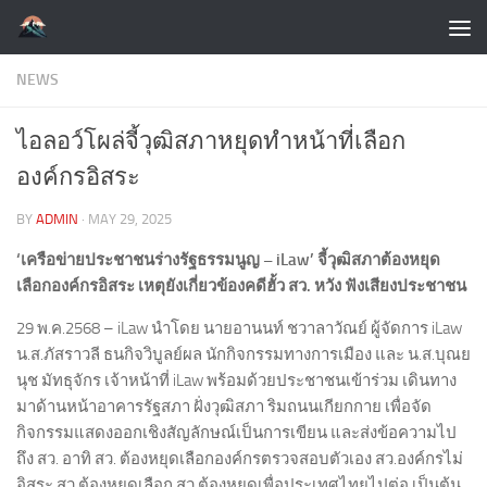
Skip to content
NEWS
ไอลอว์โผล่จี้วุฒิสภาหยุดทำหน้าที่เลือก
องค์กรอิสระ
BY
ADMIN
·
MAY 29, 2025
‘เครือข่ายประชาชนร่างรัฐธรรมนูญ – iLaw’ จี้วุฒิสภาต้องหยุด
เลือกองค์กรอิสระ เหตุยังเกี่ยวข้องคดีฮั้ว สว. หวัง ฟังเสียงประชาชน
29 พ.ค.2568 – iLaw นำโดย นายอานนท์ ชวาลาวัณย์ ผู้จัดการ iLaw
น.ส.ภัสราวลี ธนกิจวิบูลย์ผล นักกิจกรรมทางการเมือง และ น.ส.บุณย
นุช มัทธุจักร เจ้าหน้าที่ iLaw พร้อมด้วยประชาชนเข้าร่วม เดินทาง
มาด้านหน้าอาคารรัฐสภา ฝั่งวุฒิสภา ริมถนนเกียกกาย เพื่อจัด
กิจกรรมแสดงออกเชิงสัญลักษณ์เป็นการเขียน และส่งข้อความไป
ถึง สว. อาทิ สว. ต้องหยุดเลือกองค์กรตรวจสอบตัวเอง สว.องค์กรไม่
อิสระ สว.ต้องหยุดเลือก สว.ต้องหยุดเพื่อประเทศไทยไปต่อ เป็นต้น