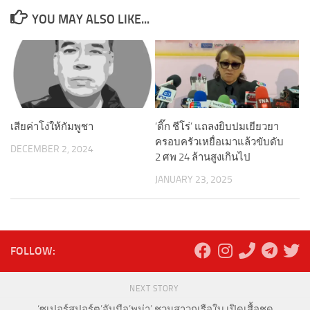
YOU MAY ALSO LIKE...
เสียค่าโง่ให้กัมพูชา
‘ติ๊ก ชีโร่’ แถลงยิบปมเยียวยา
ครอบครัวเหยื่อเมาแล้วขับดับ
DECEMBER 2, 2024
2 ศพ 24 ล้านสูงเกินไป
JANUARY 23, 2025
FOLLOW:
NEXT STORY
‘ซูเปอร์สปอร์ต’จับมือ’พูม่า’ ชวนสาวกเรือใบ เปิดเสื้อชุด