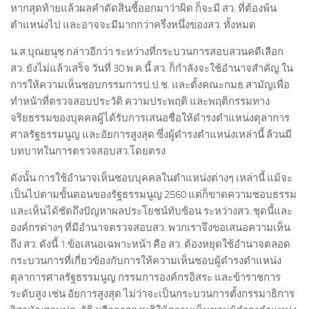
หากสุดท้ายแล้วผลคำตัดสินชี้ออกมาว่าผิด ก็จะมี สว. ที่ต้องพ้น
ตำแหน่งไป และอาจจะมีมากกว่าครึ่งหนึ่งของสว. ทั้งหมด
น.ส.บุณยนุช กล่าวอีกว่า ระหว่างที่กระบวนการสอบสวนคดีเลือก
สว. ยังไม่แล้วเสร็จ วันที่ 30 พ.ค.นี้ สว. ก็กำลังจะใช้อำนาจสำคัญ ใน
การให้ความเห็นชอบกรรมการป.ป.ช. และตั้งคณะกมธ.สามัญเพื่อ
ทำหน้าที่ตรวจสอบประวัติ ความประพฤติ และพฤติกรรมทาง
จริยธรรมของบุคคลผู้ได้รับการเสนอชื่อให้ดำรงตำแหน่งตุลาการ
ศาลรัฐธรรมนูญ และอัยการสูงสุด ซึ่งผู้ดำรงตำแหน่งเหล่านี้ ล้วนมี
บทบาทในการตรวจสอบสว.โดยตรง
ดังนั้น การใช้อำนาจเห็นชอบบุคคลในตำแหน่งต่างๆ เหล่านี้ แม้จะ
เป็นไปตามขั้นตอนของรัฐธรรมนูญ 2560 แต่ก็ขาดความชอบธรรม
และเห็นได้ชัดถึงปัญหาผลประโยชน์ทับซ้อน ระหว่างสว. ชุดนี้และ
องค์กรต่างๆ ที่มีอำนาจตรวจสอบสว. พวกเราจึงขอเสนอความเห็น
ถึง สว. ดังนี้ 1.ข้อเสนอเฉพาะหน้า คือ สว. ต้องหยุดใช้อำนาจตลอด
กระบวนการที่เกี่ยวข้องกับการให้ความเห็นชอบผู้ดำรงตำแหน่ง
ตุลาการศาลรัฐธรรมนูญ กรรมการองค์กรอิสระ และข้าราชการ
ระดับสูง เช่น อัยการสูงสุด ไม่ว่าจะเป็นกระบวนการตั้งกรรมาธิการ