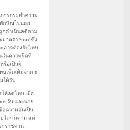
ุนในการกระทำความ
ัวทักษิณไปนอก
งถูกดำเนินคดีตาม
าตรา ๒๐๔ ซึ่ง
ละอาจต้องรับโทษ
ุนในความผิดที่
รือเป็นผู้
ทษเพิ่มเติมจาก ๑.
นได้รับ
ห้ลดโทษ เมื่อ
 ๑๐ วัน และนาย
ข้อความอันเป็น
ยใดๆ ก็ตาม แต่
อพระราชทาน