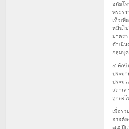
อภัยโท
พระราช
เท็จเพ
หมิ่นไ
มาตรา ๑
ดำเนิน
กลุ่มบุ
๔.ทักษิ
ประมาท
ประมวล
สถานะข
ถูกลงโ
เมื่อรว
อาจต้อง
๗๕ ปีแ