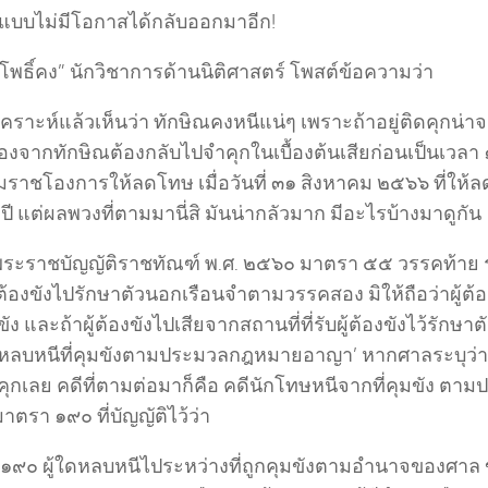
แบบไม่มีโอกาสได้กลับออกมาอีก!
โพธิ์คง” นักวิชาการด้านนิติศาสตร์ โพสต์ข้อความว่า
คราะห์แล้วเห็นว่า ทักษิณคงหนีแน่ๆ เพราะถ้าอยู่ติดคุกน่า
ื่องจากทักษิณต้องกลับไปจำคุกในเบื้องต้นเสียก่อนเป็นเวล
ราชโองการให้ลดโทษ เมื่อวันที่ ๓๑ สิงหาคม ๒๕๖๖ ที่ให้
 ปี แต่ผลพวงที่ตามมานี่สิ มันน่ากลัวมาก มีอะไรบ้างมาดูกัน
ระราชบัญญัติราชทัณฑ์ พ.ศ. ๒๕๖๐ มาตรา ๕๕ วรรคท้าย ระบ
ู้ต้องขังไปรักษาตัวนอกเรือนจำตามวรรคสอง มิให้ถือว่าผู้ต้อ
ัง และถ้าผู้ต้องขังไปเสียจากสถานที่ที่รับผู้ต้องขังไว้รักษาต
หลบหนีที่คุมขังตามประมวลกฎหมายอาญา’ หากศาลระบุว่า ท
ุกเลย คดีที่ตามต่อมาก็คือ คดีนักโทษหนีจากที่คุมขัง ต
ตรา ๑๙๐ ที่บัญญัติไว้ว่า
๑๙๐ ผู้ใดหลบหนีไประหว่างที่ถูกคุมขังตามอำนาจของศาล