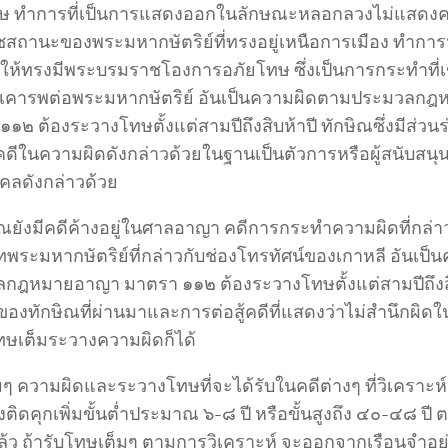
ษ ทำการที่เป็นการแสดงออกในลักษณะหลอกลวงไม่แสดง
สถานะของพระมหากษัตริย์ที่ทรงอยู่เหนือการเมือง ทำกา
ื่อให้ทรงมีพระบรมราชโองการอภัยโทษ ซึ่งเป็นการกระทำที่
ม่เคารพต่อพระมหากษัตริย์ อันเป็นความผิดตามประมวลก
๑๒ ต้องระวางโทษตั้งแต่สามปีถึงสิบห้าปี ทักษิณซึ่งมีส่วน
คดีในความผิดดังกล่าวด้วยในฐานเป็นตัวการหรือผู้สนับส
คคลดังกล่าวด้วย
ณยังมีคดีค้างอยู่ในศาลอาญา คดีการกระทำความผิดที่กล่าวด
พระมหากษัตริย์ที่กล่าวกับช่องโทรทัศน์ของเกาหลี อันเป
กฎหมายอาญา มาตรา ๑๑๒ ต้องระวางโทษตั้งแต่สามปีถึงสิบ
องทักษิณที่ผ่านมาและการต่อสู้คดีที่แสดงว่าไม่สำนึกผิ
ทษเต็มระวางความผิดก็ได้
มๆ ความผิดและระวางโทษที่จะได้รับในคดีต่างๆ ที่วิเคราะห
ติดคุกเพิ่มขั้นต่ำประมาณ ๖-๘ ปี หรือขั้นสูงถึง ๔๐-๔๘ ปี 
ล้ว ถ้ารับโทษเต็มๆ ตามการวิเคราะห์ จะออกจากเรือนจำอย่