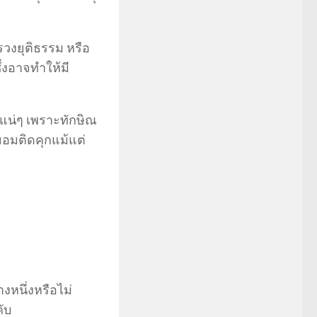
ทรวงยุติธรรม หรือ
ึ่งอาจทำให้มี
นแน่ๆ เพราะทักษิณ
่ยอมติดคุกแม้แต่
หนึ่งหรือไม่
ขู่เข็ญบังคับ