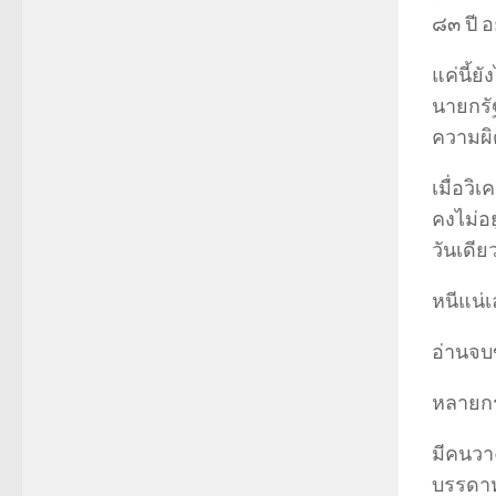
๘๓ ปี อ
แค่นี้ย
นายกรัฐ
ความผิ
เมื่อวิ
คงไม่อย
วันเดีย
หนีแน่
อ่านจบข
หลายกร
มีคนวา
บรรดา