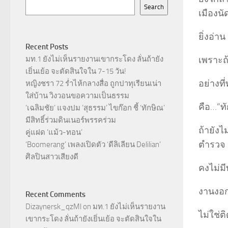
Search
เมืองน
ยิ่งอ่าน
Recent Posts
เพราะถ้
มท.1 ยังไม่เห็นรายงานเขากระโดง ลั่นถ้ายัง
เยิ่นเย้อ จะตัดสินใจใน 7-15 วัน!
อย่างที
หญิงชรา 72 ร่ำไห้กลางสื่อ ถูกปาทุเรียนเน่า
ใส่บ้าน วิงวอนขอความเป็นธรรม
คือ…”ทั
‘เฉลิมชัย’ แจงปม ‘สุธรรม’ ไขก๊อก ชี้ ‘ทักษิณ’
มีสิทธิ์ร่วมดินเนอร์พรรคร่วม
ถ้ายังไ
คู่แฝด ‘แม้ว-ทอน’
ตำรวจ ข
‘Boomerang’ เพลงเปิดตัว ‘ดีลิเลียน Delilian’
ศิลปินสาวเสียงดี
คงไม่มี
งานงอก
Recent Comments
Dizaynersk_qzMl
on
มท.1 ยังไม่เห็นรายงาน
ไม่ใช่
เขากระโดง ลั่นถ้ายังเยิ่นเย้อ จะตัดสินใจใน