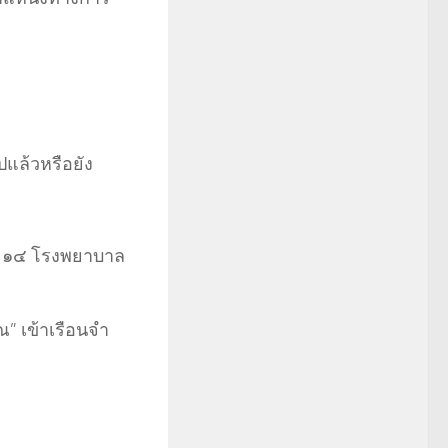
ปแล้วหรือยัง
ั้น ๑๔ โรงพยาบาล
ณ” เข้าเรือนจำ