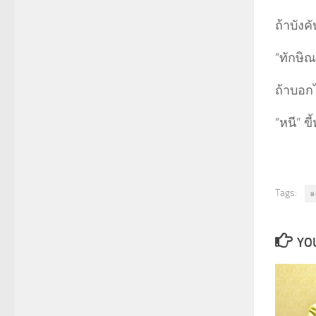
ถ้าบ
“ทักษิ
ถ้าบ
“หนี” ข
Tags:
๑
YOU