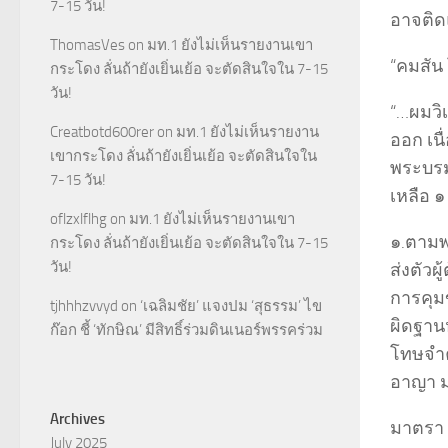
7-15 วัน!
อาจติด
ThomasVes
on
มท.1 ยังไม่เห็นรายงานเขา
“คมสัน 
กระโดง ลั่นถ้ายังเยิ่นเย้อ จะตัดสินใจใน 7-15
วัน!
“…ผมวิเ
Creatbotd600rer
on
มท.1 ยังไม่เห็นรายงาน
ออก เน
เขากระโดง ลั่นถ้ายังเยิ่นเย้อ จะตัดสินใจใน
พระบรม
7-15 วัน!
เหลือ ๑
oflzxlflhg
on
มท.1 ยังไม่เห็นรายงานเขา
๑.ตามพ
กระโดง ลั่นถ้ายังเยิ่นเย้อ จะตัดสินใจใน 7-15
วัน!
ส่งตัวผ
การคุมข
tjhhhzvvyd
on
‘เฉลิมชัย’ แจงปม ‘สุธรรม’ ไข
ผิดฐาน
ก๊อก ชี้ ‘ทักษิณ’ มีสิทธิ์ร่วมดินเนอร์พรรคร่วม
โทษจำค
อาญา มา
Archives
มาตรา 
July 2025