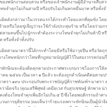
 ของพนักงานสอบสวน หรือของเจ้าพนักงานผู้มีอำนาจสืบสว
ษจำคุกไม่เกินสามปี หรือปรับไม่เกินหกหมื่นบาท หรือทั้งจำ
มผิดดังกล่าวมาในวรรคแรกได้กระทำโดยแหกที่คุมขัง โดยใ
ร้ายหรือโดยขู่เข็ญว่าจะใช้กำลังประทุษร้าย หรือโดยร่วม
แต่สามคนขึ้นไป ผู้กระทำต้องระวางโทษจำคุกไม่เกินห้าปี หรือ
หรือทั้งจำทั้งปรับ
ผิดตามมาตรานี้ได้กระทำโดยมีหรือใช้อาวุธปืน หรือวัตถุระ
วางโทษหนักกว่าโทษที่กฎหมายบัญญัติไว้ในสองวรรคก่อนกึ่ง
ทักษิณจะต้องติดคุกตามประกาศพระบรมราชโองการให้ลดโท
หาคม ๒๕๖๖ เป็นเวลา ๑ ปีแล้ว จะต้องถูกดำเนินคดีต่อต
าตรา ๑๙๐ ประกอบกับพระราชบัญญัติราชทัณฑ์ฯ มาตรา ๕๕
่าผิดจริง (คุณเสรีพิศุทธ์ เตมียเวส กับสุรเชชษฐ์ หักพาล 
คงต้องโทษจำคุกเพิ่มอีกไม่เกิน ๕ ปี ซึ่งโดยพฤติกรรมถ้าศา
บวนการยุติธรรม (ผมเห็นว่าร้ายแรงเพราะทักษิณเป็นผู้นำจิ