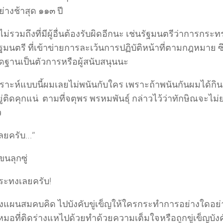
ย่างช้าสุด ๑๑๓ ปี
ังไม่รวมถึงที่มีผู้อื่นต้องรับผิดอีกนะ เช่นรัฐมนตรีว่าการกระ
มนตรี ที่เข้าข่ายการละเว้นการปฏิบัติหน้าที่ตามกฎหมาย ซ
ดฐานเป็นตัวการหรือผู้สนับสนุนนะ
เคราะห์แบบนี้ผมเลยไม่พนันกับใคร เพราะถ้าพนันกันผมได้กิ
ู่ติดคุกแน่ ตามที่จตุพร พรหมพันธุ์ กล่าวไว้ว่าทักษิณจะไม
ว
เลยครับ…”
นลุกซู่
ะทงเลยครับ!
งแผนสมคบคิด ไปบังคับขู่เข็ญให้ใครกระทำการอย่างใดอย่าง
หมอที่ติดร่างแหไปด้วยทำด้วยความเต็มใจหรือถูก