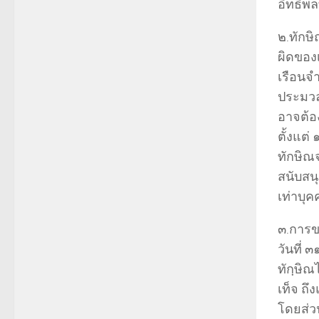
อิทธิพ
๒.ทักษ
ผิดของ
เรือนจ
ประมว
อาจต้อ
ตั้งแต่
ทักษิณจ
สนับสน
เท่าบุค
๓.การ
วันที่
ทักฺษิณ
เท็จ ถ
โดยส่ว