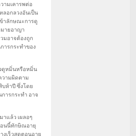
ความเคารพต่อ
รหลอกลวงอันเป็น
เข้าลักษณะการดู
ฎหมายอาญา
ร่วมอาจต้องถูก
นุนการกระทำของ
ูหมิ่นหรือหมิ่น
็นความผิดตาม
ห้าปี ซึ่งโดย
ดในการกระทำ อาจ
์มาแล้ว เผลอๆ
ตอนนี้ทักษิณอายุ
างเร็วสุดตอนอายุ