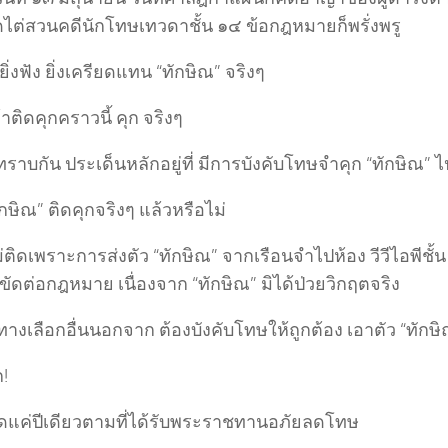
ัดไต่สวนคดีนักโทษเทวดาชั้น ๑๔ ข้อกฎหมายก็พรั่งพรู
 ยิ่งฟัง ยิ่งเครียดแทน “ทักษิณ” จริงๆ
าติดคุกคราวนี้ คุก จริงๆ
่ทราบกัน ประเด็นหลักอยู่ที่ มีการบังคับโทษจำคุก “ทักษิณ” ไ
กษิณ” ติดคุกจริงๆ แล้วหรือไม่
ม่ติดเพราะการส่งตัว “ทักษิณ” จากเรือนจำไปห้อง วีวีไอพีช
ัดต่อกฎหมาย เนื่องจาก “ทักษิณ” มิได้ป่วยวิกฤตจริง
ทางเลือกอื่นนอกจาก ต้องบังคับโทษให้ถูกต้อง เอาตัว “ทักษิ
!
ติดแค่ปีเดียวตามที่ได้รับพระราชทานอภัยลดโทษ