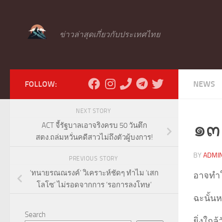
Skip to content
ข่าวล่าสุดเกี่ยวกับประเทศไทย
FOLLOW:
NEWS
NEXT STORY
๑๓ 
ACT จี้รัฐบาลเอาจริงครบ 50 วันตึก
สตง.ถล่มหวั่นคดีสาวไม่ถึงตัวผู้บงการ!
BY
ADMI
PREVIOUS STORY
‘ทนายรณณรงค์’ วิเคราะห์ชัดๆ ทำไม ‘เสก
อาจทำใ
โลโซ’ ไม่รอดจากการ ‘รอการลงโทษ’
ฉะนั้นห
Search
ยิ่งใก