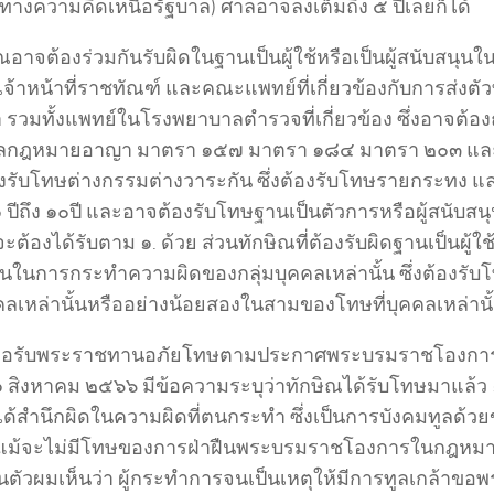
ลทางความคิดเหนือรัฐบาล) ศาลอาจลงเต็มถึง ๕ ปีเลยก็ได้
ิณอาจต้องร่วมกันรับผิดในฐานเป็นผู้ใช้หรือเป็นผู้สนับสน
เจ้าหน้าที่ราชทัณฑ์ และคณะแพทย์ที่เกี่ยวข้องกับการส่งต
ำ รวมทั้งแพทย์ในโรงพยาบาลตำรวจที่เกี่ยวข้อง ซึ่งอาจต้อ
ลกฎหมายอาญา มาตรา ๑๕๗ มาตรา ๑๘๔ มาตรา ๒๐๓ และม
งรับโทษต่างกรรมต่างวาระกัน ซึ่งต้องรับโทษรายกระทง แ
 ๑ ปีถึง ๑๐ปี และอาจต้องรับโทษฐานเป็นตัวการหรือผู้สนับสน
ะต้องได้รับตาม ๑. ด้วย ส่วนทักษิณที่ต้องรับผิดฐานเป็นผู้ใช้ห
ุนในการกระทำความผิดของกลุ่มบุคคลเหล่านั้น ซึ่งต้องรับโ
คลเหล่านั้นหรืออย่างน้อยสองในสามของโทษที่บุคคลเหล่านั้
ขอรับพระราชทานอภัยโทษตามประกาศพระบรมราชโองการใ
 ๓๑ สิงหาคม ๒๕๖๖ มีข้อความระบุว่าทักษิณได้รับโทษมาแล้ว
ได้สำนึกผิดในความผิดที่ตนกระทำ ซึ่งเป็นการบังคมทูลด้วย
ึงแม้จะไม่มีโทษของการฝ่าฝืนพระบรมราชโองการในกฎหมา
นตัวผมเห็นว่า ผู้กระทำการจนเป็นเหตุให้มีการทูลเกล้าข