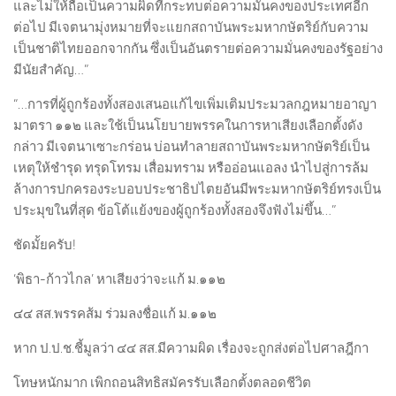
และไม่ให้ถือเป็นความผิดที่กระทบต่อความมั่นคงของประเทศอีก
ต่อไป มีเจตนามุ่งหมายที่จะแยกสถาบันพระมหากษัตริย์กับความ
เป็นชาติไทยออกจากกัน ซึ่งเป็นอันตรายต่อความมั่นคงของรัฐอย่าง
มีนัยสำคัญ…”
“…การที่ผู้ถูกร้องทั้งสองเสนอแก้ไขเพิ่มเติมประมวลกฎหมายอาญา
มาตรา ๑๑๒ และใช้เป็นนโยบายพรรคในการหาเสียงเลือกตั้งดัง
กล่าว มีเจตนาเซาะกร่อน บ่อนทำลายสถาบันพระมหากษัตริย์เป็น
เหตุให้ชำรุด ทรุดโทรม เสื่อมทราม หรืออ่อนแอลง นำไปสู่การล้ม
ล้างการปกครองระบอบประชาธิปไตยอันมีพระมหากษัตริย์ทรงเป็น
ประมุขในที่สุด ข้อโต้แย้งของผู้ถูกร้องทั้งสองจึงฟังไม่ขึ้น…”
ชัดมั้ยครับ!
‘พิธา-ก้าวไกล’ หาเสียงว่าจะแก้ ม.๑๑๒
๔๔ สส.พรรคส้ม ร่วมลงชื่อแก้ ม.๑๑๒
หาก ป.ป.ช.ชี้มูลว่า ๔๔ สส.มีความผิด เรื่องจะถูกส่งต่อไปศาลฎีกา
โทษหนักมาก เพิกถอนสิทธิสมัครรับเลือกตั้งตลอดชีวิต