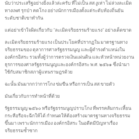
นับว่าประเสริฐอย่างยิ่งแล้วล่ะครับ ที่ไม่เป็น สส.งูเห่า ไม่ล่วงละเมิด
ทางเพศ รุกป่า คดโกง อย่างนักการเมืองตั้งแต่ระดับท้องถิ่นยัน
ระดับชาติเขาทำกัน
แต่อย่าเข้าใจผิดเกี่ยวกับ “ละเมิดจริยธรรมร้ายแรง” อย่างเด็ดขาด
ละเมิดจริยธรรมร้ายแรง เป็นประโยคที่ปรากฏใน มาตรฐานทาง
จริยธรรมของ ตุลาการศาลรัฐธรรมนูญ และผู้ดํารงตําแหน่งใน
องค์กรอิสระ รวมทั้งผู้ว่าการตรวจเงินแผ่นดิน และหัวหน้าหน่วยงาน
ธุรการของศาลรัฐธรรมนูญและองค์กรอิสระ พ.ศ. ๒๕๖๑ ซึ่งนำมา
ใช้กับสมาชิกสภาผู้แทนราษฎรด้วย
ฉะนั้น มันมากกว่าการโกง ข่มขืน หรือการเป็น สส.ขายตัว
มันเกี่ยวกับการทำหน้าที่ด้วย
รัฐธรรมนูญ ๒๕๖๐ หรือรัฐธรรมนูญปราบโกง ที่พรรคส้มกระเหี้ยน
กระหือรือจะฉีกให้ได้ กำหนดให้ต้องสร้างมาตรฐานทางจริยธรรม
ขึ้นมา เพราะนักการเมือง องค์กรอิสระ ในอดีตมีปัญหาเรื่อง
จริยธรรมซ้ำซาก