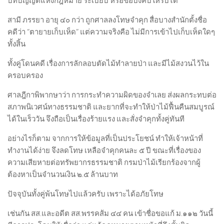
บทบัญญัติแห่งกฎหมาย ระเบียบ หรือข้อบังคับให้รับได้
สามี ภรรยา อายุ ๔๐ กว่า ถูกศาลลงโทษจำคุก สื่อบางสำนักตั้งชื่อ
คดีว่า “ตายายเก็บเห็ด” แต่ความจริงคือ ไม่มีการเข้าไปเก็บเห็ดใดๆ
ทั้งสิ้น
ทั้งคู่โดนคดี เรื่องการลักลอบตัดไม้ทำลายป่า และมีไม้สงวนไว้ใน
ครอบครอง
ศาลฎีกาพิพากษาว่า การกระทำความผิดของจำเลย ส่งผลกระทบต่อ
สภาพนิเวศน์ทางธรรมชาติ และยากที่จะทำให้ป่าไม้ฟื้นคืนสมบูรณ์
ได้ในเร็ววัน จึงถือเป็นเรื่องร้ายแรง และสั่งจำคุกทั้งคู่ทันที
อย่างไรก็ตาม จากการให้ข้อมูลที่เป็นประโยชน์ ทำให้เจ้าหน้าที่
ทำงานได้ง่าย จึงลดโทษ เหลือจำคุกคนละ ๕ ปี ขณะที่เรื่องของ
ความเสียหายต่อทรัพยากรธรรมชาติ กรมป่าไม้เรียกร้องจากผู้
ต้องหาเป็นจำนวนเงิน ๒.๕ ล้านบาท
ปัจจุบันทั้งคู่พ้นโทษไปแล้วครับ เพราะได้อภัยโทษ
เช่นกัน สส.และอดีต สส.พรรคส้ม ๔๔ คน เข้าชื่อขอแก้ ม.๑๑๒ วันนี้