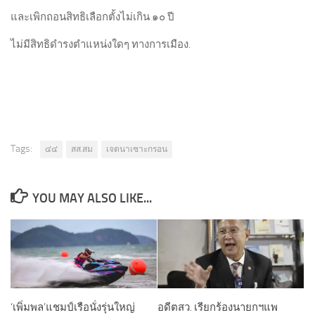
และเพิกถอนสิทธิเลือกตั้งไม่เกิน ๑๐ ปี
ไม่มีสิทธิดำรงตำแหน่งใดๆ ทางการเมือง.
Tags:
๔๔
สส.สม
เจตนาเซาะกรอน
YOU MAY ALSO LIKE...
‘เพิ่มพล’แชมป์เรือนั่งรุ่นใหญ่
อดีตสว. เรียกร้องนายกฯแพ