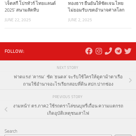
‘เจ็ตสกี โปรทัวร์ ไทยแลนด์
ทองธาร ยืนยันให้ชัดเจน ไทย
2025’ สนามสัตหีบ
ไม่ยอมรับเขตอำนาจศาลโลก
JUNE 22, 2025
JUNE 2, 2025
FOLLOW:
NEXT STORY
ฟาดแรง! ‘คารม’ ซัด ‘ธนดล’ จะรับใช้ใครให้ดูตาม้าตาเรือ
ถามใช้อำนาจอะไรเรียกสอบที่ดิน สปก.ปากช่อง
PREVIOUS STORY
งามหน้า! ตร.ภาค2 ใช้รถตราโล่ขนบุหรี่เถื่อน ความแตกรถ
เกิดอุบัติเหตุชนเสาไฟ
Search