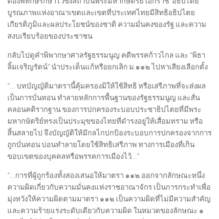
ต้องพิทักษ์รักษาไว้ซึ่งสถาบันพระมหากษัตริย์ เอกราช อธิปไตย
บูรณภาพแห่งอาณาเขตและเขตที่ประเทศไทยมีสิทธิอธิปไตย
เกียรติภูมิและผลประโยชน์ของชาติ ความมั่นคงของรัฐ และความ
สงบเรียบร้อยของประชาชน
กลับไปดูคำพิพากษาศาลรัฐธรรมนูญ คดีพรรคก้าวไกล และ “พิธา
ลิ้มเจริญรัตน์” นำประเด็นแก้หรือยกเลิก ม.๑๑๒ ไปหาเสียงเลือกตั้ง
“… บทบัญญัติมาตรานี้คุ้มครองมิให้ใช้สิทธิ หรือเสรีภาพที่จะส่งผล
เป็นการบั่นทอน ทำลายหลักการพื้นฐานของรัฐธรรมนูญ และสั่น
คลอนคติรากฐาน ของการปกครองระบอบประชาธิปไตยที่มีพระ
มหากษัตริย์ทรงเป็นประมุขของไทยที่ดำรงอยู่​ให้เสื่อมทราม หรือ
สิ้นสลายไป จึงบัญญัติให้มีกลไกปกป้องระบอบการปกครองจากการ
ถูกบั่นทอน บ่อนทำลายโดยใช้สิทธิเสรีภาพ ทางการเมืองที่เกิน
ขอบเขตของบุคคลหรือพรรคการเมืองไว้…”
“…การที่ผู้ถูกร้องทั้งสองเสนอให้มาตรา ๑๑๒ ออกจากลักษณะหนึ่ง
ความผิดเกี่ยวกับความมั่นคงแห่งราชอาณาจักร เป็นการกระทำเพื่อ
มุ่งหวังให้ความผิดตามมาตรา ๑๑๒ เป็นความผิดที่ไม่มีความสำคัญ
และความร้ายแรงระดับเดียวกับความผิด ในหมวดของลักษณะ ๑