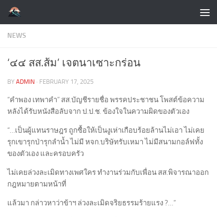
Skip to content
NEWS
‘๔๔ สส.ส้ม’ เจตนาเซาะกร่อน
BY
ADMIN
·
FEBRUARY 17, 2025
“คำพอง เทพาคำ” สส.บัญชีรายชื่อ พรรคประชาชน โพสต์ข้อความ
หลังได้รับหนังสือลับจาก ป.ป.ช. ข้องใจในความผิดของตัวเอง
“…เป็นผู้แทนราษฎร ถูกซื้อให้เป็นงูเห่าเกือบร้อยล้านไม่เอา ไม่เคย
รุกเขารุกป่ารุกลำน้ำ ไม่มี หจก.บริษัทรับเหมา ไม่มีสนามกอล์ฟทั้ง
ของตัวเอง และครอบครัว
ไม่เคยล่วงละเมิดทางเพศใคร ทำงานร่วมกับเพื่อน สส.พิจารณาออก
กฎหมายตามหน้าที่
แล้วมา กล่าวหาว่าข้าฯ ล่วงละเมิดจริยธรรมร้ายแรง ?…”