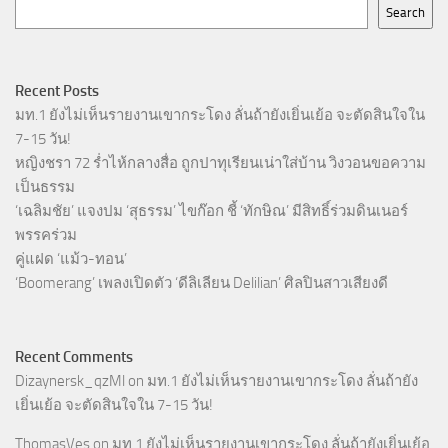
Search
Recent Posts
มท.1 ยังไม่เห็นรายงานเขากระโดง ลั่นถ้ายังเยิ่นเย้อ จะตัดสินใจใน
7-15 วัน!
หญิงชรา 72 ร่ำไห้กลางสื่อ ถูกปาทุเรียนเน่าใส่บ้าน วิงวอนขอความ
เป็นธรรม
‘เฉลิมชัย’ แจงปม ‘สุธรรม’ ไขก๊อก ชี้ ‘ทักษิณ’ มีสิทธิ์ร่วมดินเนอร์
พรรคร่วม
คู่แฝด ‘แม้ว-ทอน’
‘Boomerang’ เพลงเปิดตัว ‘ดีลิเลียน Delilian’ ศิลปินสาวเสียงดี
Recent Comments
Dizaynersk_qzMl
on
มท.1 ยังไม่เห็นรายงานเขากระโดง ลั่นถ้ายัง
เยิ่นเย้อ จะตัดสินใจใน 7-15 วัน!
ThomasVes
on
มท.1 ยังไม่เห็นรายงานเขากระโดง ลั่นถ้ายังเยิ่นเย้อ