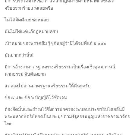
มีการประโคมให้เชื่อว่า แค่แก้กฎหมายตามหน้าที่ถึงขั้นผิด
จริยธรรมร้ายแรงเลยหรือ
ไม่ได้ผิดศีล ๕ ซะหน่อย
มันไม่ใช่แค่แก้กฎหมายครับ
เป้าหมายของพรรคส้ม รู้ๆ กันอยู่ว่ามิได้จบที่แก้ ม.๑๑๒
มันมากกว่านั้น!
มีการอ้างว่ามาตรฐานทางจริยธรรมเป็นเรื่องเชิงอุดมการณ์
นามธรรม จับต้องยาก
แต่ลองไปอ่านมาตรฐานจริยธรรมให้ดีนะครับ
ข้อ ๕ และ ข้อ ๖ บัญญัติไว้ชัดเจน
ต้องยึดมั่นและธำรงไว้ซึ่งการปกครองระบอบประชาธิปไตยอันมี
พระมหากษัตริย์ทรงเป็นประมุขตามรัฐธรรมนูญแห่งราชอาณาจักร
ไทย