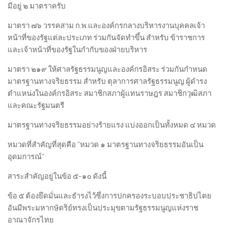
มีอยู่ ๒ มาตราครับ
มาตรา ๗๖ วรรคสาม ก.พ.และองค์กรกลางบริหารงานบุคคลเจ้า
หน้าที่ของรัฐแต่ละประเภท ร่วมกันจัดทำขึ้น สำหรับ ข้าราชการ
และเจ้าหน้าที่ของรัฐในกำกับของฝ่ายบริหาร
มาตรา ๒๑๙ ให้ศาลรัฐธรรมนูญและองค์กรอิสระ ร่วมกันกำหนด
มาตรฐานทางจริยธรรม สำหรับ ตุลาการศาลรัฐธรรมนูญ ผู้ดำรง
ตำแหน่งในองค์กรอิสระ สมาชิกสภาผู้แทนราษฎร สมาชิกวุฒิสภา
และคณะรัฐมนตรี
มาตรฐานทางจริยธรรมอย่างร้ายแรง แบ่งออกเป็นทั้งหมด ๔ หมวด
หมวดที่สำคัญที่สุดคือ “หมวด ๑ มาตรฐานทางจริยธรรมอันเป็น
อุดมการณ์”
สาระสำคัญอยู่ในข้อ ๕-๑๐ ดังนี้
ข้อ ๕ ต้องยึดมั่นและธำรงไว้ซึ่งการปกครองระบอบประชาธิปไตย
อันมีพระมหากษัตริย์ทรงเป็นประมุขตามรัฐธรรมนูญแห่งราช
อาณาจักรไทย