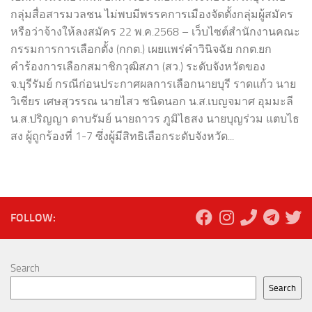
กลุ่มสื่อสารมวลชน ไม่พบมีพรรคการเมืองจัดตั้งกลุ่มผู้สมัคร
หรือว่าจ้างให้ลงสมัคร 22 พ.ค.2568 – เว็บไซต์สำนักงานคณะ
กรรมการการเลือกตั้ง (กกต.) เผยแพร่คำวินิจฉัย กกต.ยก
คำร้องการเลือกสมาชิกวุฒิสภา (สว.) ระดับจังหวัดของ
จ.บุรีรัมย์ กรณีก่อนประกาศผลการเลือกนายบุรี ราดแก้ว นาย
วิเชียร เศษสุวรรณ นายไสว ชนิดนอก น.ส.เบญจมาศ อุมมะลี
น.ส.ปริญญา ดาบรัมย์ นายถาวร ภูมิไธสง นายบุญร่วม แตบไธ
สง ผู้ถูกร้องที่ 1-7 ซึ่งผู้มีสิทธิเลือกระดับจังหวัด...
FOLLOW:
Search
Search