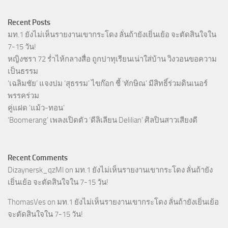
Recent Posts
มท.1 ยังไม่เห็นรายงานเขากระโดง ลั่นถ้ายังเยิ่นเย้อ จะตัดสินใจใน
7-15 วัน!
หญิงชรา 72 ร่ำไห้กลางสื่อ ถูกปาทุเรียนเน่าใส่บ้าน วิงวอนขอความ
เป็นธรรม
‘เฉลิมชัย’ แจงปม ‘สุธรรม’ ไขก๊อก ชี้ ‘ทักษิณ’ มีสิทธิ์ร่วมดินเนอร์
พรรคร่วม
คู่แฝด ‘แม้ว-ทอน’
‘Boomerang’ เพลงเปิดตัว ‘ดีลิเลียน Delilian’ ศิลปินสาวเสียงดี
Recent Comments
Dizaynersk_qzMl
on
มท.1 ยังไม่เห็นรายงานเขากระโดง ลั่นถ้ายัง
เยิ่นเย้อ จะตัดสินใจใน 7-15 วัน!
ThomasVes
on
มท.1 ยังไม่เห็นรายงานเขากระโดง ลั่นถ้ายังเยิ่นเย้อ
จะตัดสินใจใน 7-15 วัน!