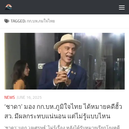
Skip to content
TAGGED:
กก.บห.ภมใจไทย
NEWS
JUNE 16, 2025
‘ชาดา’ มอง กก.บห.ภูมิใจไทย ได้หมายคดีฮั้ว
สว. มีผลกระทบแน่นอน แต่ไม่รู้แบบไหน
‘ชาดา’ บอก ‘เจเศรษฐ์’ ไม่รู้เรื่อง หลังได้รับหมายเรียกโยงคดี