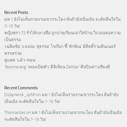
Recent Posts
มท.1 ยังไม่เห็นรายงานเขากระโดง ลั่นถ้ายังเยิ่นเย้อ จะตัดสินใจใน
7-15 วัน!
หญิงชรา 72 ร่ำไห้กลางสื่อ ถูกปาทุเรียนเน่าใส่บ้าน วิงวอนขอความ
เป็นธรรม
‘เฉลิมชัย’ แจงปม ‘สุธรรม’ ไขก๊อก ชี้ ‘ทักษิณ’ มีสิทธิ์ร่วมดินเนอร์
พรรคร่วม
คู่แฝด ‘แม้ว-ทอน’
‘Boomerang’ เพลงเปิดตัว ‘ดีลิเลียน Delilian’ ศิลปินสาวเสียงดี
Recent Comments
Dizaynersk_qzMl
on
มท.1 ยังไม่เห็นรายงานเขากระโดง ลั่นถ้ายัง
เยิ่นเย้อ จะตัดสินใจใน 7-15 วัน!
ThomasVes
on
มท.1 ยังไม่เห็นรายงานเขากระโดง ลั่นถ้ายังเยิ่นเย้อ
จะตัดสินใจใน 7-15 วัน!