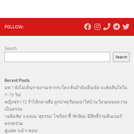
FOLLOW:
Search
Search
Recent Posts
มท.1 ยังไม่เห็นรายงานเขากระโดง ลั่นถ้ายังเยิ่นเย้อ จะตัดสินใจใน
7-15 วัน!
หญิงชรา 72 ร่ำไห้กลางสื่อ ถูกปาทุเรียนเน่าใส่บ้าน วิงวอนขอความ
เป็นธรรม
‘เฉลิมชัย’ แจงปม ‘สุธรรม’ ไขก๊อก ชี้ ‘ทักษิณ’ มีสิทธิ์ร่วมดินเนอร์
พรรคร่วม
คู่แฝด ‘แม้ว-ทอน’