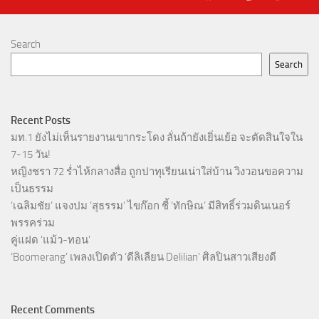
Search
Search
Recent Posts
มท.1 ยังไม่เห็นรายงานเขากระโดง ลั่นถ้ายังเยิ่นเย้อ จะตัดสินใจใน
7-15 วัน!
หญิงชรา 72 ร่ำไห้กลางสื่อ ถูกปาทุเรียนเน่าใส่บ้าน วิงวอนขอความ
เป็นธรรม
‘เฉลิมชัย’ แจงปม ‘สุธรรม’ ไขก๊อก ชี้ ‘ทักษิณ’ มีสิทธิ์ร่วมดินเนอร์
พรรคร่วม
คู่แฝด ‘แม้ว-ทอน’
‘Boomerang’ เพลงเปิดตัว ‘ดีลิเลียน Delilian’ ศิลปินสาวเสียงดี
Recent Comments