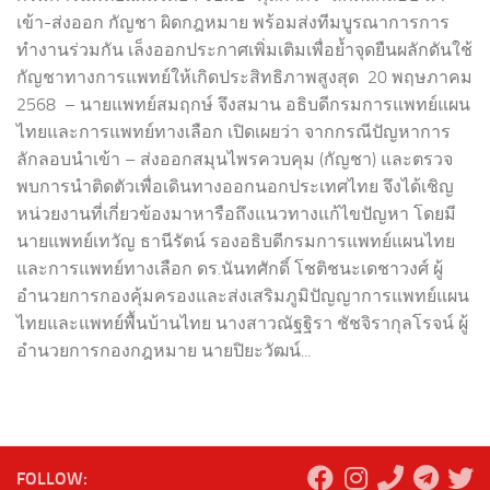
เข้า-ส่งออก กัญชา ผิดกฎหมาย พร้อมส่งทีมบูรณาการการ
ทำงานร่วมกัน เล็งออกประกาศเพิ่มเติมเพื่อย้ำจุดยืนผลักดันใช้
กัญชาทางการแพทย์ให้เกิดประสิทธิภาพสูงสุด 20 พฤษภาคม
2568 – นายแพทย์สมฤกษ์ จึงสมาน อธิบดีกรมการแพทย์แผน
ไทยและการแพทย์ทางเลือก เปิดเผยว่า จากกรณีปัญหาการ
ลักลอบนำเข้า – ส่งออกสมุนไพรควบคุม (กัญชา) และตรวจ
พบการนำติดตัวเพื่อเดินทางออกนอกประเทศไทย จึงได้เชิญ
หน่วยงานที่เกี่ยวข้องมาหารือถึงแนวทางแก้ไขปัญหา โดยมี
นายแพทย์เทวัญ ธานีรัตน์ รองอธิบดีกรมการแพทย์แผนไทย
และการแพทย์ทางเลือก ดร.นันทศักดิ์ โชติชนะเดชาวงศ์ ผู้
อำนวยการกองคุ้มครองและส่งเสริมภูมิปัญญาการแพทย์แผน
ไทยและแพทย์พื้นบ้านไทย นางสาวณัฐฐิรา ชัชจิรากุลโรจน์ ผู้
อำนวยการกองกฎหมาย นายปิยะวัฒน์...
FOLLOW: