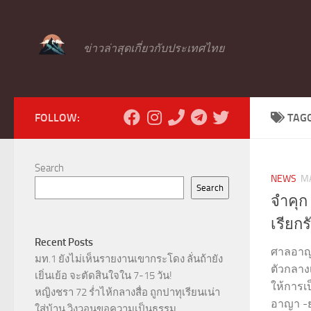
Skip to content
ข่าวล่าสุดเกี่ยวกับประเทศไทย
FOLLOW:
TAG
Search
NEWS
MA
Search
จำคุก 
เรียก
Recent Posts
ศาลอาญา
มท.1 ยังไม่เห็นรายงานเขากระโดง ลั่นถ้ายัง
ตัวกลาง
เยิ่นเย้อ จะตัดสินใจใน 7-15 วัน!
ให้การเ
หญิงชรา 72 ร่ำไห้กลางสื่อ ถูกปาทุเรียนเน่า
อาญา -ย
ใส่บ้าน วิงวอนขอความเป็นธรรม