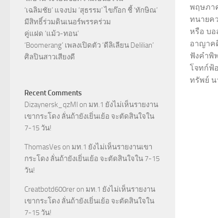
พฤษภาคม
‘เฉลิมชัย’ แจงปม ‘สุธรรม’ ไขก๊อก ชี้ ‘ทักษิณ’
ทนายควา
มีสิทธิ์ร่วมดินเนอร์พรรคร่วม
หรือ บอ
คู่แฝด ‘แม้ว-ทอน’
อาญาคดี
‘Boomerang’ เพลงเปิดตัว ‘ดีลิเลียน Delilian’
ฟังคำพิ
ศิลปินสาวเสียงดี
โจทก์ฟ้
ทรัพย์ น
Recent Comments
Dizaynersk_qzMl
on
มท.1 ยังไม่เห็นรายงาน
เขากระโดง ลั่นถ้ายังเยิ่นเย้อ จะตัดสินใจใน
7-15 วัน!
ThomasVes
on
มท.1 ยังไม่เห็นรายงานเขา
กระโดง ลั่นถ้ายังเยิ่นเย้อ จะตัดสินใจใน 7-15
วัน!
Creatbotd600rer
on
มท.1 ยังไม่เห็นรายงาน
เขากระโดง ลั่นถ้ายังเยิ่นเย้อ จะตัดสินใจใน
7-15 วัน!