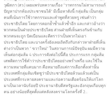
วุฒิสภา (สว.) เผยแพร่บทความเรื่อง “วาทกรรมไม่สามารถแก้
ปัญหาปากท้องประชาชนได้” มีเนื้อหาดังนี้ กลุ่มส้ม เป็นกลุ่ม
คนที่เน้นการใช้วาทกรรมและคำพูดที่สวยหรู เช่นคำว่า
ประชาธิปไตย โดยการตอกย้ำซ้ำแล้วซ้ำอีก และกล่าวอ้างว่า
พวกตนเป็นฝ่ายประชาธิปไตย ส่วนฝ่ายที่เห็นตรงกันข้ามกับ
พวกตนจะถูก บิดเบือนและตีตราว่าเป็นพวกไม่เอา
ประชาธิปไตย และบางครั้งยังเลยเถิดถึงกับกล่าวหาฝ่ายที่เห็น
ต่างว่าเป็นพวก “ ขวาใหม่” ในสถานการณ์ปัจจุบัน ผมมีความ
เห็นต่อกลุ่มส้ม 4 ประการดังต่อไปนี้คือ ประการแรก กลุ่มส้ม
เสพติดการใช้คำว่าประชาธิปไตยอย่างพร่ำเพรื่อ และใช้ใน
ความหมายที่แคบมาก คือหมายถึงแค่การเลือกตั้งเท่านั้น
ประเทศที่กลุ่มส้มเชิดชูว่ามีประชาธิปไตยล้วนแล้วแต่เป็น
ประเทศที่กระหายสงครามและก่อความเดือดร้อนให้แก่โลก
มาเป็นเวลานับร้อยปี ประธานาธิบดีสหรัฐและอังกฤษเกือบทุก
คน อย่างน้อยที่สุดตั้งแต่หลังสงครามโลกครั้งที่ 2...