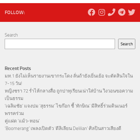
FOLLOW:
Search
Search
Recent Posts
มท.1 ยังไม่เห็นรายงานเขากระโดง ลั่นถ้ายังเยิ่นเย้อ จะตัดสินใจใน
7-15 วัน!
หญิงชรา 72 ร่ำไห้กลางสื่อ ถูกปาทุเรียนเน่าใส่บ้าน วิงวอนขอความ
เป็นธรรม
‘เฉลิมชัย’ แจงปม ‘สุธรรม’ ไขก๊อก ชี้ ‘ทักษิณ’ มีสิทธิ์ร่วมดินเนอร์
พรรคร่วม
คู่แฝด ‘แม้ว-ทอน’
‘Boomerang’ เพลงเปิดตัว ‘ดีลิเลียน Delilian’ ศิลปินสาวเสียงดี